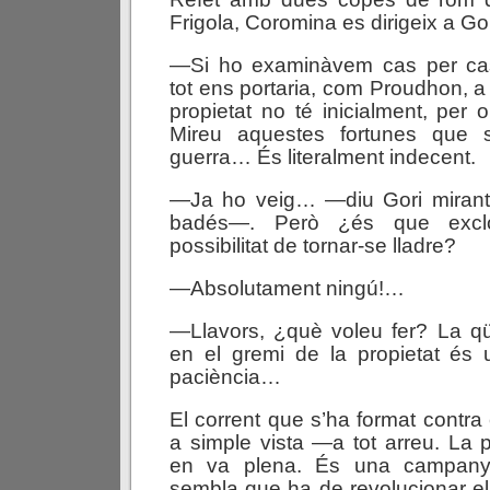
Frigola, Coromina es dirigeix a Gori 
—Si ho examinàvem cas per cas
tot ens portaria, com Proudhon, a
propietat no té inicialment, per o
Mireu aquestes fortunes que 
guerra… És literalment indecent.
—Ja ho veig… —diu Gori mirant 
badés—. Però ¿és que excl
possibilitat de tornar-se lladre?
—Absolutament ningú!…
—Llavors, ¿què voleu fer? La qü
en el gremi de la propietat és 
paciència…
El corrent que s’ha format contra 
a simple vista —a tot arreu. La
en va plena. És una campany
sembla que ha de revolucionar el