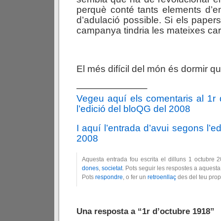
perquè conté tants elements d’en
d’adulació possible. Si els papers 
campanya tindria les mateixes car
El més difícil del món és dormir q
———————–
Vegeu aquí els comentaris al 1r
l’edició del bloQG del 2008
I aquí l’entrada d’avui segons l’e
2008
Aquesta entrada fou escrita el dilluns 1 octubre 
dones
,
societat
. Pots seguir les respostes a aquesta
Pots
respondre
, o fer un
retroenllaç
des del teu prop
Una resposta a “1r d’octubre 1918”