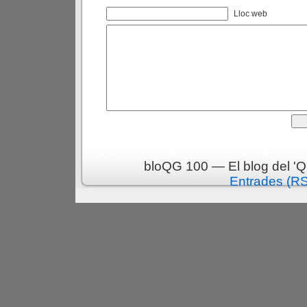
Lloc web
bloQG 100 — El blog del 'Q
Entrades (R