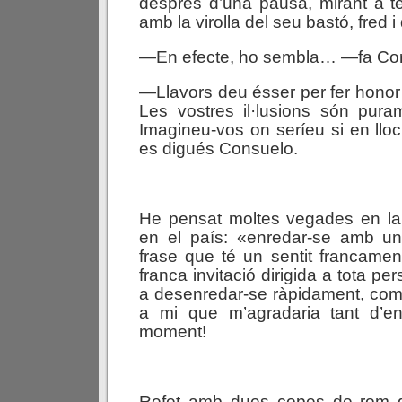
després d’una pausa, mirant a ter
amb la virolla del seu bastó, fred i 
—En efecte, ho sembla… —fa Co
—Llavors deu ésser per fer honor 
Les vostres il·lusions són pura
Imagineu-vos on seríeu si en llo
es digués Consuelo.
He pensat moltes vegades en la 
en el país: «enredar-se amb u
frase que té un sentit francame
franca invitació dirigida a tota p
a desenredar-se ràpidament, com m
a mi que m’agradaria tant d’e
moment!
Refet amb dues copes de rom 