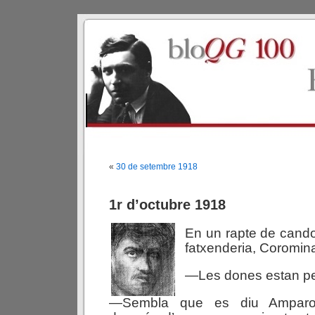
«
30 de setembre 1918
1r d’octubre 1918
En un rapte de candor
fatxenderia, Coromina
—Les dones estan p
—Sembla que es diu Amparo