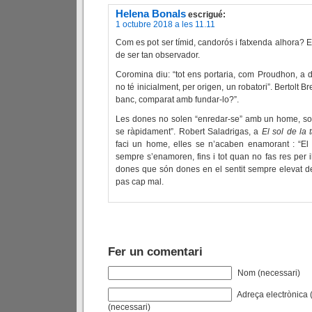
Helena Bonals
escrigué:
1 octubre 2018 a les 11.11
Com es pot ser tímid, candorós i fatxenda alhora? En
de ser tan observador.
Coromina diu: “tot ens portaria, com Proudhon, a d
no té inicialment, per origen, un robatori”. Bertolt B
banc, comparat amb fundar-lo?”.
Les dones no solen “enredar-se” amb un home, sob
se ràpidament”. Robert Saladrigas, a
El sol de la 
faci un home, elles se n’acaben enamorant : “E
sempre s’enamoren, fins i tot quan no fas res per il
dones que són dones en el sentit sempre elevat del
pas cap mal.
Fer un comentari
Nom (necessari)
Adreça electrònica (
(necessari)