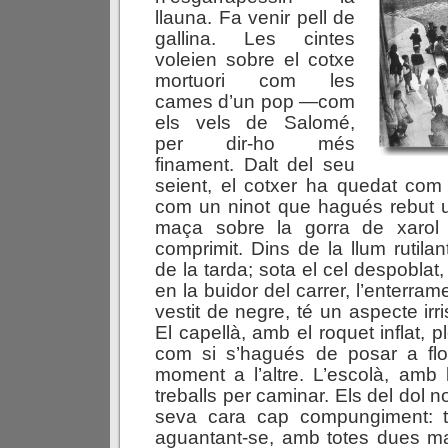
llauna. Fa venir pell de
gallina. Les cintes
voleien sobre el cotxe
mortuori com les
cames d’un pop —com
els vels de Salomé,
per dir-ho més
finament. Dalt del seu
seient, el cotxer ha quedat com
com un ninot que hagués rebut
maça sobre la gorra de xarol
comprimit. Dins de la llum rutila
de la tarda; sota el cel despoblat,
en la buidor del carrer, l’enterram
vestit de negre, té un aspecte irr
El capellà, amb el roquet inflat, 
com si s’hagués de posar a flot
moment a l’altre. L’escolà, amb 
treballs per caminar. Els del dol 
seva cara cap compungiment: t
aguantant-se, amb totes dues ma