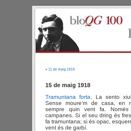
«
11 de maig 1918
15 de maig 1918
Tramuntana forta
. La sento xiul
Sense moure’m de casa, en re
sempre quin vent fa. Només 
campanes. Si el seu dring és fresc,
fa tramuntana; si és opac, esquerda
vent és de garbí.