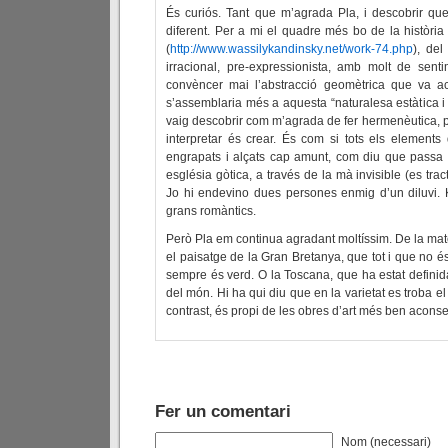
És curiós. Tant que m’agrada Pla, i descobrir 
diferent. Per a mi el quadre més bo de la història
(
http://www.wassilykandinsky.net/work-74.php
), de
irracional, pre-expressionista, amb molt de sen
convèncer mai l’abstracció geomètrica que va a
s’assemblaria més a aquesta “naturalesa estàtica i
vaig descobrir com m’agrada de fer hermenèutica,
interpretar és crear. És com si tots els elements 
engrapats i alçats cap amunt, com diu que passa
església gòtica, a través de la mà invisible (es tract
Jo hi endevino dues persones enmig d’un diluvi. 
grans romàntics.
Però Pla em continua agradant moltíssim. De la m
el paisatge de la Gran Bretanya, que tot i que no és
sempre és verd. O la Toscana, que ha estat definid
del món. Hi ha qui diu que en la varietat es troba el 
contrast, és propi de les obres d’art més ben acons
Fer un comentari
Nom (necessari)