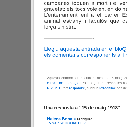
campanes toquen a mort i el ven
gravetat: els tocs voleien, en doi
L’enterrament enfila el carrer 
animal estrany i fabulós que 
força sinistra.
—————————-
Llegiu aquesta entrada en el blo
els comentaris corresponents al fin
Aquesta entrada fou escrita el dimarts 15 maig 
clima i meteorologia
. Pots seguir les respostes a
RSS 2.0
. Pots
respondre
, o fer un
retroenllaç
des del
Una resposta a “15 de maig 1918”
Helena Bonals
escrigué:
15 maig 2018 a les 11.17