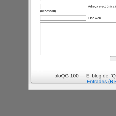
Adreça electrònica (
(necessari)
Lloc web
bloQG 100 — El blog del 'Q
Entrades (R