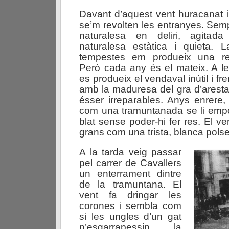
Davant d’aquest vent huracanat 
se’m revolten les entranyes. Semp
naturalesa en deliri, agitada
naturalesa estàtica i quieta. 
tempestes em produeix una rep
Però cada any és el mateix. A les
es produeix el vendaval inútil i fre
amb la maduresa del gra d’arest
ésser irreparables. Anys enrere
com una tramuntanada se li empor
blat sense poder-hi fer res. El v
grans com una trista, blanca pols
A la tarda veig passar
pel carrer de Cavallers
un enterrament dintre
de la tramuntana. El
vent fa dringar les
corones i sembla com
si les ungles d’un gat
n’esgarrapessin la