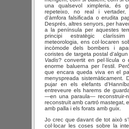
una qualsevol ximpleria, és 
repeteixo, no real i vertader
d’àmfora falsificada o erudita pa
Després, altres senyors, per have
a la península per aquestes terr
principi estratègic claríss
meteorologia, ens col·locaren so
incòmode dels bombers i ap
coristes de targeta postal d’algu
Vadis
? convertit en pel·lícula o 
enorme baluerna per l’estil. Pe
que encara queda viva en el p
menyspreada sistemàticament. 
pujar en els elefants d’Hanníb
entreveure els harems de guarda
—en una paraula— reconstruir-
reconstruït amb cartró mastegat, 
amb palla i els forats amb guix.
Jo crec que davant de tot això s’
col·locar les coses sobre la inte