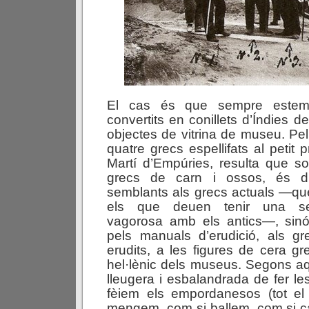
El cas és que sempre estem
convertits en conillets d’Índies de
objectes de vitrina de museu. Pel 
quatre grecs espellifats al petit
Martí d’Empúries, resulta que s
grecs de carn i ossos, és di
semblants als grecs actuals —que
els que deuen tenir una s
vagorosa amb els antics—, sinó
pels manuals d’erudició, als grec
erudits, a les figures de cera 
hel·lènic dels museus. Segons a
lleugera i esbalandrada de fer le
fèiem els empordanesos (tot el 
mengem, com si ballem, com si c