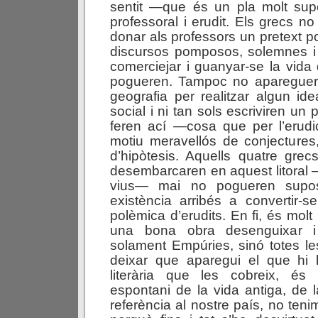
sentit —que és un pla molt sup
professoral i erudit. Els grecs n
donar als professors un pretext p
discursos pomposos, solemnes i 
comerciejar i guanyar-se la vid
pogueren. Tampoc no apareguer
geografia per realitzar algun ide
social i ni tan sols escriviren un
feren ací —cosa que per l’erud
motiu meravellós de conjectures
d’hipòtesis. Aquells quatre gre
desembarcaren en aquest litoral
vius— mai no pogueren supo
existència arribés a convertir-
polèmica d’erudits. En fi, és molt
una bona obra desenguixar i
solament Empúries, sinó totes les
deixar que aparegui el que hi 
literària que les cobreix, és
espontani de la vida antiga, de l
referència al nostre país, no ten