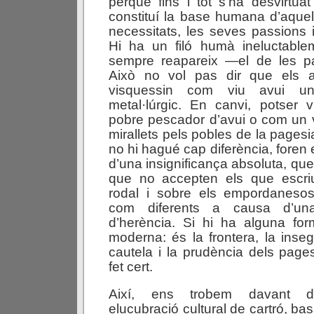
perquè fins i tot s’ha desvirtuat 
constituí la base humana d’aquel
necessitats, les seves passions i
Hi ha un filó humà ineluctable
sempre reapareix —el de les p
Això no vol pas dir que els a
visquessin com viu avui un
metal·lúrgic. En canvi, potser
pobre pescador d’avui o com un 
mirallets pels pobles de la pagesi
no hi hagué cap diferència, foren 
d’una insignificança absoluta, qu
que no accepten els que escri
rodal i sobre els empordaneso
com diferents a causa d’un
d’herència. Si hi ha alguna for
moderna: és la frontera, la inseg
cautela i la prudència dels pag
fet cert.
Així, ens trobem davant d
elucubració cultural de cartró, ba