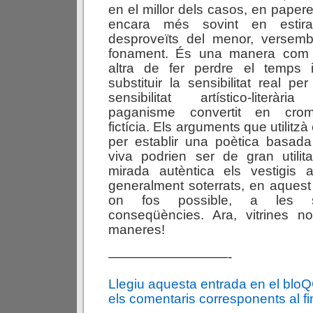
en el millor dels casos, en papere
encara més sovint en estira
desproveïts del menor, versembl
fonament. És una manera com
altra de fer perdre el temps 
substituir la sensibilitat real pe
sensibilitat artístico-literàri
paganisme convertit en crom
fictícia. Els arguments que utilitz
per establir una poètica basada
viva podrien ser de gran utili
mirada autèntica els vestigis 
generalment soterrats, en aquest pa
on fos possible, a les 
conseqüències. Ara, vitrines 
maneres!
—————————-
Llegiu aquesta entrada en el blo
els comentaris corresponents al fin