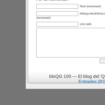
Nom (necessari)
Adreça electrònica (
(necessari)
Lloc web
bloQG 100 — El blog del 'Q
Entrades (R