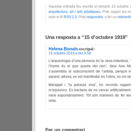
Aquesta entrada fou escrita el dimarts 15 octubre
arquitectura
,
art i arts plàstiques
. Pots seguir les 
amb el fil
RSS 2.0
. Pots
respondre
, o fer un
retroenl
Una resposta a “15 d’octubre 1919”
Helena Bonals
escrigué:
15 octubre 2019 a les 9.58
L’arqueologia d’una persona és la seva infantesa, “l
l’home és el que queda del nen”, deia Ana Mar
s’assembla al subconscient de l’artista, perquè
aquest, alhora, es vol manifestar en l’obra, no vol ser
Maragall i “la paraula viva”, ho recordo vagam
m’equivoco. Es tractaria de no cercar artificialment
neixi espontàniament. Tot són maneres de fer le
vista.
Fer un comentari