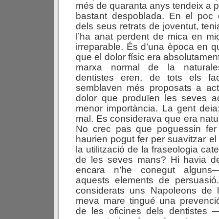
més de quaranta anys tendeix a 
bastant despoblada. En el poc
dels seus retrats de joventut, teni
l’ha anat perdent de mica en mi
irreparable. És d’una època en 
que el dolor físic era absolutamen
marxa normal de la natural
dentistes eren, de tots els fac
semblaven més proposats a act
dolor que produïen les seves act
menor importància. La gent deia:
mal. Es considerava que era natur
No crec pas que poguessin fer
haurien pogut fer per suavitzar el 
la utilització de la fraseologia cateq
de les seves mans? Hi havia de
encara n’he conegut alguns—
aquests elements de persuasió
considerats uns Napoleons de l
meva mare tingué una prevenci
de les oficines dels dentistes 