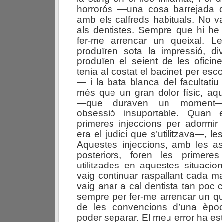
horrorós —una cosa barrejada 
amb els calfreds habituals. No v
als dentistes. Sempre que hi he
fer-me arrencar un queixal. L
produïren sota la impressió, di
produïen el seient de les ofici
tenia al costat el bacinet per esco
— i la bata blanca del facultatiu
més que un gran dolor físic, aq
—que duraven un moment—
obsessió insuportable. Quan 
primeres injeccions per adormir
era el judici que s’utilitzava—, le
Aquestes injeccions, amb les asp
posteriors, foren les primere
utilitzades en aquestes situacio
vaig continuar raspallant cada ma
vaig anar a cal dentista tan poc
sempre per fer-me arrencar un qu
de les convencions d’una èpo
poder separar. El meu error ha esta