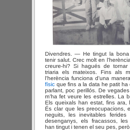
Divendres. — He tingut la bona 
tenir salut. Crec molt en l’herènci
creure-hi? Si hagués de tornar 
triaria els mateixos. Fins als 
l’herència funciona d’una manera
físic
que fins a la data he patit ha
parlant, poc perillós. De vegades
m’ha fet veure les estrelles. La b
Els queixals han estat, fins ara
És clar que les preocupacions, 
neguits, les inevitables ferides
desenganys, els fracassos, les il
han tingut i tenen el seu pes, pe