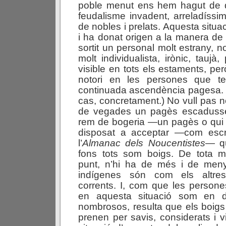
poble menut ens hem hagut de d
feudalisme invadent, arreladíssim i
de nobles i prelats. Aquesta situa
i ha donat origen a la manera de 
sortit un personal molt estrany, no
molt individualista, irònic, taujà,
visible en tots els estaments, pe
notori en les persones que te
continuada ascendència pagesa. 
cas, concretament.) No vull pas 
de vegades un pagès escadusse
rem de bogeria —un pagès o qui 
disposat a acceptar —com escr
l’
Almanac dels Noucentistes
— qu
fons tots som boigs. De tota 
punt, n’hi ha de més i de menys
indígenes són com els altres,
corrents. I, com que les person
en aquesta situació som en de
nombrosos, resulta que els boig
prenen per savis, considerats i v