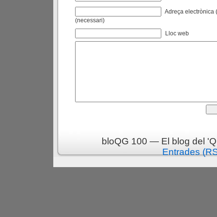
Adreça electrònica (
(necessari)
Lloc web
bloQG 100 — El blog del 'Q
Entrades (R