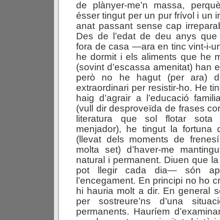
de plànyer-me’n massa, perqu
ésser tingut per un pur frívol i un 
anat passant sense cap irrepara
Des de l’edat de deu anys que 
fora de casa —ara en tinc vint-i-un
he dormit i els aliments que he m
(sovint d’escassa amenitat) han e
però no he hagut (per ara) d
extraordinari per resistir-ho. He ti
haig d’agrair a l’educació famil
(vull dir desproveïda de frases co
literatura que sol flotar sot
menjador), he tingut la fortuna
(llevat dels moments de frenesí
molta set) d’haver-me manting
natural i permanent. Diuen que l
pot llegir cada dia— són ap
l’encegament. En principi no ho c
hi hauria molt a dir. En genera
per sostreure’ns d’una situac
permanents. Hauríem d’examin