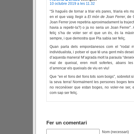
10 octubre 2019 a les 11.32
“Si hagués de tornar a triar els pares, triaria els 
en el que vaig llegir a
El món de Joan Ferrer
, de 
Joan Ferrer jove repetiria aproximadament la trajectòr
havia a repetir-la?) o ja no seria un Joan Ferrer”.
feliç s’ha de voler ser el que un és, és la mà
sempre, i que demostra que Pla sabia ser feliç.
Quan parla dels empordanesos com el “rodal m
individualista, i potser el que té una gent més dese
d’aquesta manera! M’agrada molt la paraula “deseix
mal de queixal, eren molt sofertes, abans les
d’arrencar els queixals de viu en viu!
Que “en el fons del fons tots som boigs”, sobretot s
la seva terra! Normalment les persones boges te
no reconèixer que estan boges, no voler-ne ser, 
com sap ser feliç.
Fer un comentari
Nom (necessari)