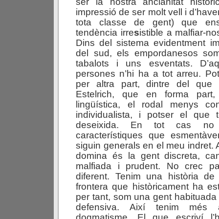
ser la nostra ancianitat històr
impressió de ser molt vell i d’haver
tota classe de gent) que en
tendència irre
s
istible a malfiar-n
Dins del sistema evidentment im
del sud, els empordanesos som
tabalots i uns esventats. D’a
persones n’hi ha a tot arreu. Po
per altra part, dintre del que 
Estelrich, que en forma part,
lingüística, el rodal menys c
individualista, i potser el qu
deseixida. En tot cas no
característiques que esmentà
siguin generals en el meu indret.
domina és la gent discreta, can
malfiada i prudent. No crec p
diferent. Tenim una història de
frontera que històricament ha est
per tant, som una gent habituada 
defensiva. Així tenim més a
dogmatisme. El que escriví l’hi