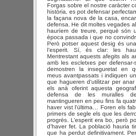
Forgas sobre el nostre caràcter c
història, es pot defensar perfecta
la façana nova de la casa, encar
defensa. He dit moltes vegades a
hauríem de treure, perquè són u
època passada i que no convindr
Però potser aquest desig és una 
l’esperit. Sí, és clar: les h
Mentrestant aquests afegits als a
amb les escletxes per defensar-
demostren la inseguretat en q
meus avantpassats i indiquen u
que hagueren d’utilitzar per anar
els anà oferint aquesta geograf
defensa de les muralles de
mantingueren en peu fins fa quatr
haver vist l’última… Foren els fa
primers de segle els que les der
progrés. L’esperit era bo, però p
d’haver fet. La població hauria 
que ha perdut definitivament. Per 