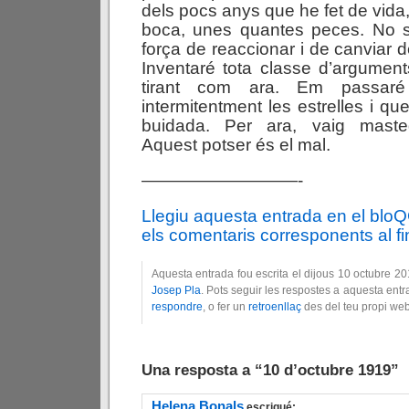
dels pocs anys que he fet de vida, 
boca, unes quantes peces. No sé
força de reaccionar i de canviar de
Inventaré tota classe d’argument
tirant com ara. Em passaré
intermitentment les estrelles i q
buidada. Per ara, vaig masteg
Aquest potser és el mal.
—————————-
Llegiu aquesta entrada en el blo
els comentaris corresponents al fin
Aquesta entrada fou escrita el dijous 10 octubre 2
Josep Pla
. Pots seguir les respostes a aquesta entr
respondre
, o fer un
retroenllaç
des del teu propi web
Una resposta a “10 d’octubre 1919”
Helena Bonals
escrigué: