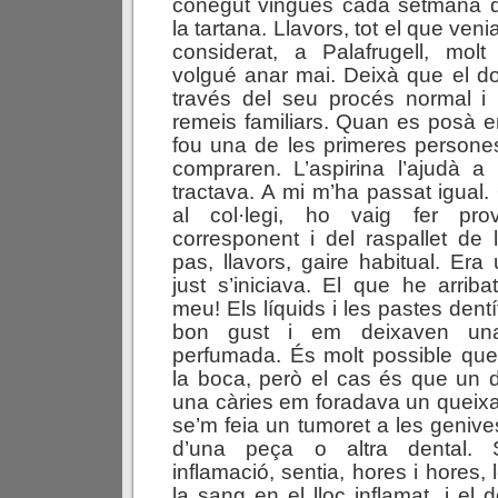
conegut vingués cada setmana 
la tartana. Llavors, tot el que ven
considerat, a Palafrugell, molt
volgué anar mai. Deixà que el dol
través del seu procés normal i 
remeis familiars. Quan es posà en
fou una de les primeres persone
compraren. L’aspirina l’ajudà a r
tractava. A mi m’ha passat igual
al col·legi, ho vaig fer prov
corresponent i del raspallet de
pas, llavors, gaire habitual. Era
just s’iniciava. El que he arriba
meu! Els líquids i les pastes dentí
bon gust i em deixaven una
perfumada. És molt possible qu
la boca, però el cas és que un d
una càries em foradava un queixal
se’m feia un tumoret a les genive
d’una peça o altra dental. 
inflamació, sentia, hores i hores
la sang en el lloc inflamat, i el 