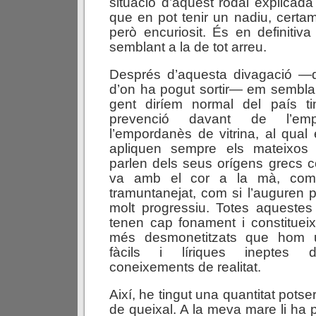
situació d’aquest rodal explicada
que en pot tenir un nadiu, cert
però encuriosit. És en definitiva
semblant a la de tot arreu.
Després d’aquesta divagació —
d’on ha pogut sortir— em sembla 
gent diríem normal del país t
prevenció davant de l’empo
l’empordanès de vitrina, al qual 
apliquen sempre els mateixos a
parlen dels seus orígens grecs 
va amb el cor a la mà, com 
tramuntanejat, com si l’auguren p
molt progressiu. Totes aquestes
tenen cap fonament i constituei
més desmonetitzats que hom ut
fàcils i líriques ineptes 
coneixements de realitat.
Així, he tingut una quantitat pots
de queixal. A la meva mare li ha 