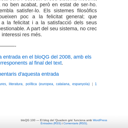
 no ben acabat, però en estat de ser-ho.
mbla satisfer-lo. Els sistemes filosòfics
ibueixen poc a la felicitat general; que
a la felicitat i a la satisfacció dels seus
estionable. A part del seu sistema, no crec
i interessi res més.
———-
a entrada en el bloQG del 2008, amb els
responents al final del text
.
mentaris d'aquesta entrada
ures, literatura
,
política (europea, catalana, espanyola)
|
1
bloQG 100 — El blog del 'Quadern gris' funciona amb
WordPress
Entrades (RSS)
i
Comentaris (RSS)
.