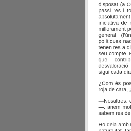
disposat (a O
passi res i t
absolutament 
iniciativa d
millorament po
general (l’ú
polítiques na
tenen res a dir
seu compte. E
que contri
desvaloració 
sigui cada di
¿Com és poss
roja de cara, 
—Nosaltres, e
—, anem mo
sabem res de 
Ho deia amb u
naturalitat t