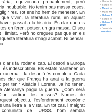
terària, equivocada probablement, però
Hector A
Sergio 
ia indubtable. No tenim pas massa coses.
Mercè
e
igir res. Tot ens ho hem de menester. En
Maria Mo
Helena 
ue vivim, la literatura rural, en aquest
Sergio 
haver passat a la història. És clar que els
Helena 
1919
stes en feren, potser, un gra massa. El seu
Joan Ma
novembre
t i limitat. Però no cregueu pas que en els
aquesta literatura s’hagi acabat. Ni pensar-
ma.
s diaris fa rodar el cap. El desori a Europa
 és indescriptible. Els estats mantenen un
exacerbat i la desunió és completa. Cada
és clar que França ha anat a la guerra
 per tenir Alsàcia i Lorena. Ja ho tenen.
e Alemanya pagui la guerra. ¿Com serà
D’on sortiran les misses? Només de
aquest objectiu, l’esfondrament econòmic
una lletra a la vista. En tot cas, i malgrat
nt comunista de l’URSS, hom sembla