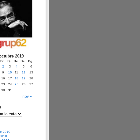
octubre 2019
Dc.
Dj.
Dv.
Ds.
Dg.
2
3
4
5
6
9
10
11
12
13
16
17
18
19
20
23
24
25
26
27
30
31
nov »
s
e 2019
 2019