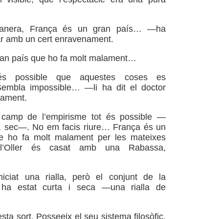
anera, França és un gran país… —ha
lar amb un cert enravenament.
ran país que ho fa molt malament…
 possible que aquestes coses es
Sembla impossible… —li ha dit el doctor
sament.
camp de l’empirisme tot és possible —
s, sec—. No em facis riure… França és un
e ho fa molt malament per les mateixes
l’Oller és casat amb una Rabassa,
iciat una rialla, però el conjunt de la
 ha estat curta i seca —una rialla de
sta sort. Posseeix el seu sistema filosòfic,