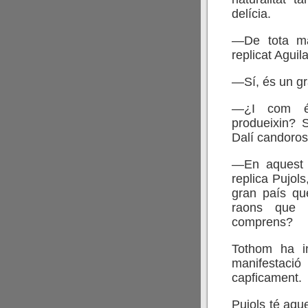
delícia.
—De tota m
replicat Agui
—Sí, és un g
—¿I com és
produeixin? 
Dalí candoro
—En aquest 
replica Pujol
gran país qu
raons que 
comprens?
Tothom ha in
manifestació
capficament.
Pujols té aque