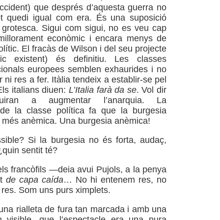
ccident) que després d’aquesta guerra no
ot quedi igual com era. És una suposició
grotesca. Sigui com sigui, no es veu cap
e millorament econòmic i encara menys de
lític. El fracàs de Wilson i del seu projecte
nic existent) és definitiu. Les classes
cionals europees semblen exhaurides i no
 ni res a fer. Itàlia tendeix a establir-se pel
ls italians diuen:
L’Italia farà da se
. Vol dir
buiran a augmentar l’anarquia. La
de la classe política fa que la burgesia
a més anèmica. Una burgesia anèmica!
ible? Si la burgesia no és forta, audaç,
¿quin sentit té?
ls francòfils —deia avui Pujols, a la penya
lt
de capa caída
… No hi entenem res, no
res. Som uns purs ximplets.
na rialleta de fura tan marcada i amb una
an visible, que l’espectacle era una pura