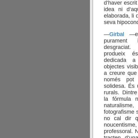
d’haver escrit
idea ni d’a
elaborada, li
seva hipocondr
—
Girbal
—e
purament 
desgraciat.
produeix és
dedicada a 
objectes visi
a creure que l
només pot 
solidesa. És 
rurals. Dintre
la fórmula na
naturalisme,
fotografisme 
no cal dir 
noucentisme
professoral. 
tracten d’un