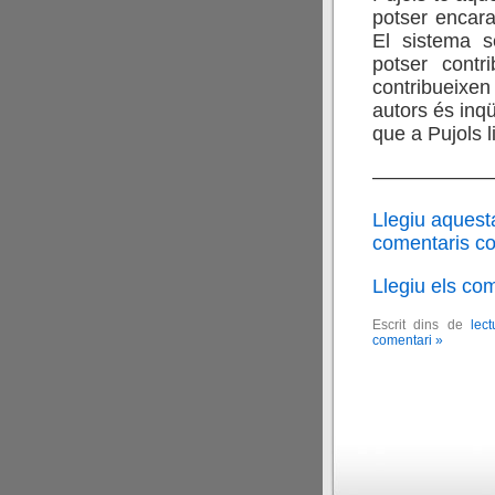
potser encara
El sistema se
potser contr
contribueixen 
autors és inqü
que a Pujols l
——————
Llegiu aquest
comentaris cor
Llegiu els co
Escrit dins de
lect
comentari »