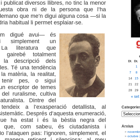
 i publicat diversos llibres, no tinc la menor
questa obra ni de la persona que l’ha
 demano que me’n digui alguna cosa —si la
ia habitual li permet esplaiar-se.
m digué avui— és
i simplement un
 La literatura que
 gairebé totalment
la descripció dels
Dl.
Dt.
bles. Té una tendència
1
7
8
a matèria, la realitat,
14
15
tenir pes, o sigui
21
22
un escriptor de temes
28
29
 del ruralisme, cultiva
« set
turalista. Dintre del
 tendeix a l’exasperació detallista, al
Categorie
sistemàtic. Després d’aquesta enumeració,
que ha estat i és la bèstia negra del
, que, com sabeu, és ciutadanista i
Arxius
novembr
No l’ataquen pas: l’ignoren, simplement, el
octubre
a manera reticent i silenciosa; al meu