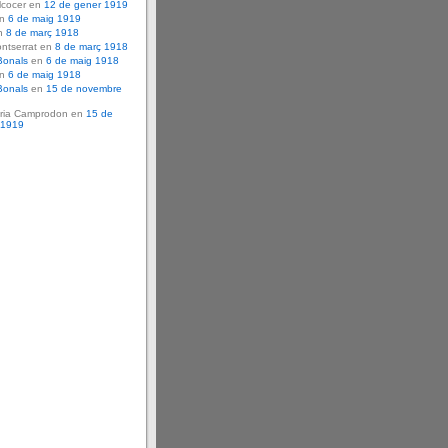
lcocer en
12 de gener 1919
en
6 de maig 1919
n
8 de març 1918
ntserrat en
8 de març 1918
Bonals
en
6 de maig 1918
en
6 de maig 1918
Bonals
en
15 de novembre
ria Camprodon en
15 de
 1919