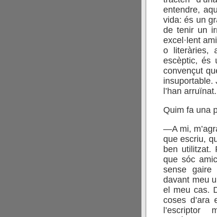
entendre, aqu
vida: és un gr
de tenir un i
excel·lent ami
o literàries
escèptic, és 
convençut que 
insuportable.
l’han arruïnat.
Quim fa una p
—A mi, m’agra
que escriu, qu
ben utilitza
que sóc amic 
sense gaire 
davant meu u
el meu cas. D
coses d’ara 
l’escriptor