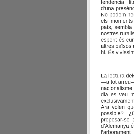
tendència li
d’una presènc
No podem negl
els moments q
país, sembla 
nostres rurali
esperit és cur
altres països 
hi. És vivíssi
La lectura del
—a tot arreu—
nacionalisme 
dia es veu m
exclusivament
Ara volen qu
possible? ¿
proposar-se 
d’Alemanya és 
l’arborame