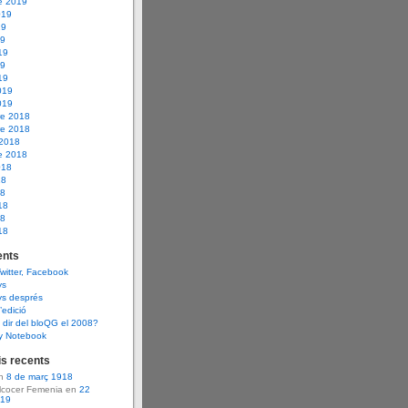
e 2019
019
19
19
19
19
19
019
019
e 2018
e 2018
 2018
e 2018
018
18
18
18
18
18
nts
Twitter, Facebook
ys
ys després
d’edició
dir del bloQG el 2008?
y Notebook
s recents
en
8 de març 1918
Alcocer Femenia en
22
919