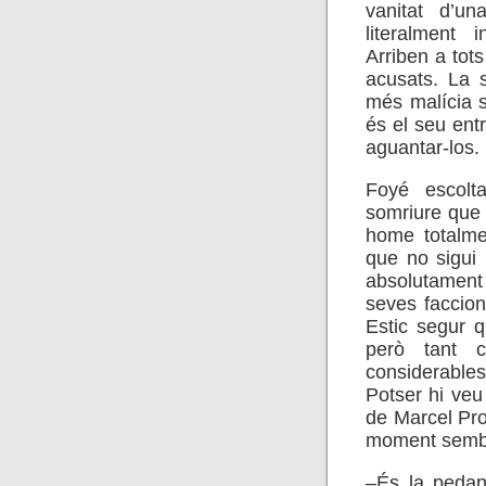
vanitat d’u
literalment i
Arriben a tot
acusats. La s
més malícia s
és el seu ent
aguantar-los.
Foyé escolt
somriure que 
home totalme
que no sigui 
absolutamen
seves faccio
Estic segur q
però tant c
considerable
Potser hi veu 
de Marcel Pro
moment sembla
–És la pedant