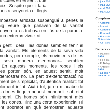
les coses en el sentit que
juny 20
eixi. Sospito que li faria
maig 20
abril 20
esta senyoreta el llegís.
març 20
Compleme
mpestiva arribada suspengué a penes la
Agraïme
aig veure que parlaven de la vanitat
Aquest b
nyoreta es trobava en l’ús de la paraula.
Correu 
Correu d
na extrema vivacitat.
El quade
Notes vist
Qui parl
a gent –deia– les dones semblen tenir el
Darrers c
la vanitat. Els elements de la seva vida
Maxime 
 modes, per exemple, els moviments de les
1918
la seva manera d’enraonar– semblen
Fina en
P. Bala
. En aquests moments, les robes i els
Antonio
1918
es porten són, en aquest sentit, molt
alberto 
demostrar-ho. La part d’exteriorització no
del 8 de 
ent de simplicitat, d’autèntica realitat: tot
lement inflat. Així i tot, jo no m’acabo de
s dones tinguin aquest monopoli, sobretot
eneral. Els homes són infinitament més
 les dones. Tinc una certa experiència. Hi
t sobretot en què demostren aquesta