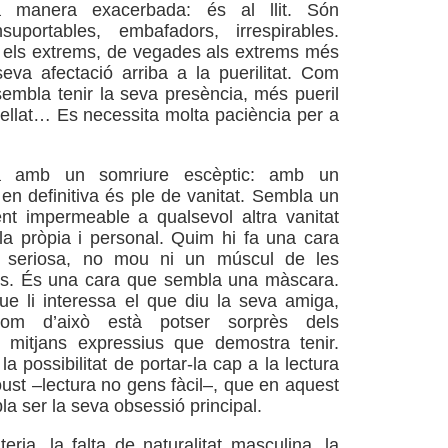
na manera exacerbada: és al llit. Són
nsuportables, embafadors, irrespirables.
s els extrems, de vegades als extrems més
eva afectació arriba a la puerilitat. Com
embla tenir la seva presència, més pueril
rellat… Es necessita molta paciència per a
a amb un somriure escèptic: amb un
en definitiva és ple de vanitat. Sembla un
nt impermeable a qualsevol altra vanitat
la pròpia i personal. Quim hi fa una cara
t seriosa, no mou ni un múscul de les
ns. És una cara que sembla una màscara.
ue li interessa el que diu la seva amiga,
om d’això està potser sorprès dels
s mitjans expressius que demostra tenir.
la possibilitat de portar-la cap a la lectura
ust –lectura no gens fàcil–, que en aquest
 ser la seva obsessió principal.
eria, la falta de naturalitat masculina, la