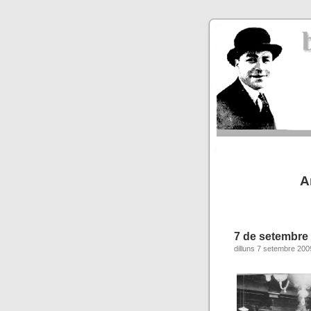
A
7 de setembre
dilluns 7 setembre 200