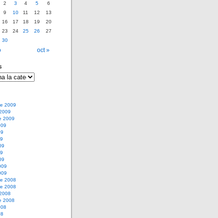
2
3
4
5
6
9
10
11
12
13
16
17
18
19
20
23
24
25
26
27
30
o
oct »
s
e 2009
 2009
e 2009
009
09
09
09
09
09
009
009
e 2008
e 2008
 2008
e 2008
008
08