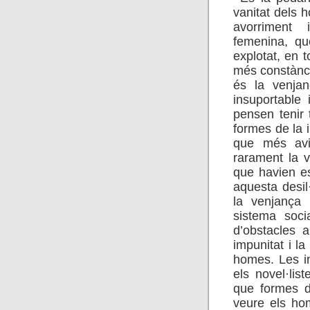
vanitat dels 
avorriment 
femenina, qu
explotat, en 
més constància
és la venja
insuportable 
pensen tenir t
formes de la in
que més avi
rarament la v
que havien es
aquesta desil
la venjança
sistema soci
d’obstacles 
impunitat i la
homes. Les in
els novel·li
que formes d
veure els ho