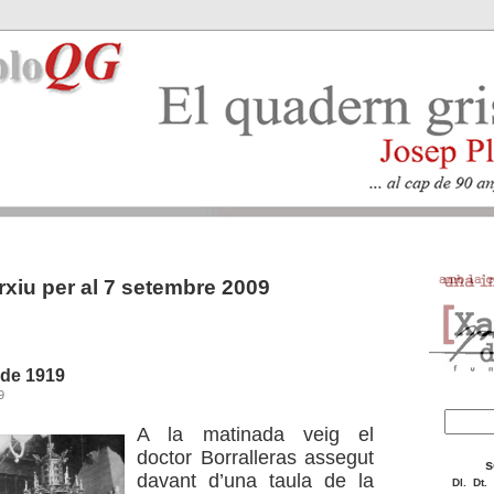
rxiu per al 7 setembre 2009
 de 1919
9
A la matinada veig el
doctor Borralleras assegut
s
davant d’una taula de la
Dl.
Dt.