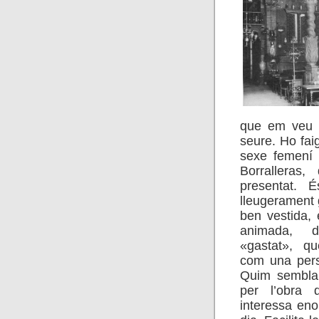
que em veu d
seure. Ho fai
sexe femení 
Borralleras
presentat. 
lleugerament 
ben vestida, 
animada, 
«gastat», q
com una perso
Quim sembla 
per l’obra 
interessa eno