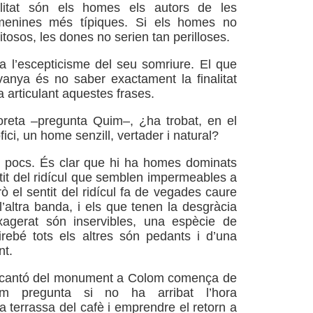
litat són els homes els autors de les
menines més típiques. Si els homes no
itosos, les dones no serien tan perilloses.
 l’escepticisme del seu somriure. El que
vanya és no saber exactament la finalitat
 articulant aquestes frases.
oreta –pregunta Quim–, ¿ha trobat, en el
fici, un home senzill, vertader i natural?
t pocs. És clar que hi ha homes dominats
ntit del ridícul que semblen impermeables a
rò el sentit del ridícul fa de vegades caure
l’altra banda, i els que tenen la desgràcia
exagerat són inservibles, una espècie de
irebé tots els altres són pedants i d’una
nt.
cantó del monument a Colom comença de
uim pregunta si no ha arribat l’hora
a terrassa del cafè i emprendre el retorn a