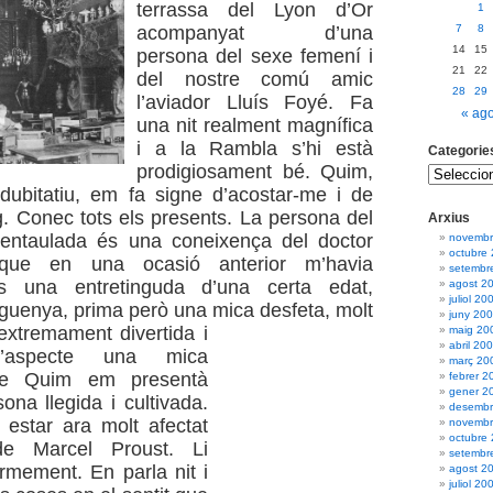
terrassa del Lyon d’Or
1
acompanyat d’una
7
8
14
15
persona del sexe femení i
21
22
del nostre comú amic
28
29
l’aviador Lluís Foyé. Fa
« ag
una nit realment magnífica
i a la Rambla s’hi està
Categorie
prodigiosament bé. Quim,
ubitatiu, em fa signe d’acostar-me i de
g. Conec tots els presents. La persona del
Arxius
entaulada és una coneixença del doctor
novembr
octubre
, que en una ocasió anterior m’havia
setembr
És una entretinguda d’una certa edat,
agost 2
juliol 20
guenya, prima però una mica desfeta, molt
juny 20
extremament divertida i
maig 20
abril 20
d’aspecte una mica
març 20
ue Quim em presentà
febrer 2
gener 2
na llegida i cultivada.
desembr
estar ara molt afectat
novembr
octubre
de Marcel Proust. Li
setembr
rmement. En parla nit i
agost 2
juliol 20