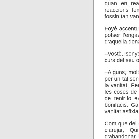
quan en rea
reaccions fe
fossin tan van
Foyé accentua
potser l’enga
d’aquella dona
–Vostè, seny
curs del seu o
–Alguns, mol
per un tal se
la vanitat. Pe
les coses de 
de tenir-lo 
bonifacis. Ga
vanitat asfixia
Com que del 
clarejar, Q
d’abandonar l