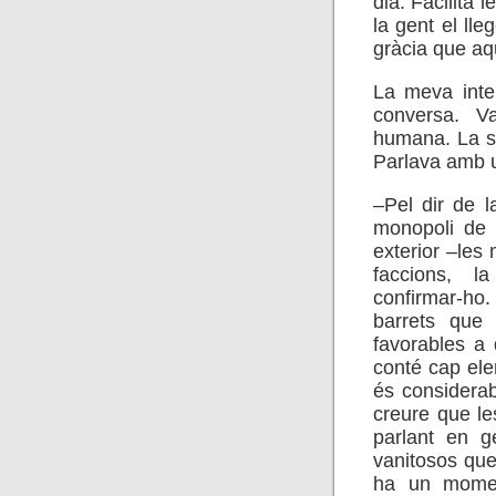
dia. Facilita 
la gent el lleg
gràcia que aqu
La meva inte
conversa. V
humana. La se
Parlava amb u
–Pel dir de l
monopoli de 
exterior –les
faccions, 
confirmar-ho
barrets que 
favorables a 
conté cap elem
és considerab
creure que le
parlant en g
vanitosos que
ha un momen