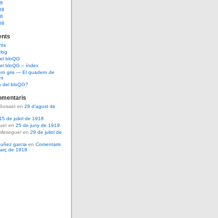
08
08
08
08
nts
nts
log
del bloQG
el bloQG – índex
rn gris — El quadern de
es
a del bloQG?
omentaris
Boisset en
28 d’agost de
15 de juliol de 1918
guer en
25 de juny de 1919
 Meseguer en
29 de juliol de
nuñez garcia
en
Comentaris
març de 1918