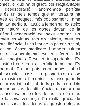
homes, el que ha originat, per inaguantable
i desesperació, l’anomenada perfídia
e és un dels temes que la literatura ha
totes les èpoques, més copiosament i amb
. La perfídia, l’astúcia femenina, existeix:
nça natural de les dones davant de la
inflor i exageració del sexe contrari. Es
otes les virtuts, tots els talents, totes les
tel·ligència, i fins i tot de la potència vital,
at sol ésser mediocre i magra. Diuen
eritat. Generalment resulten diferents del
tat imaginats. Resulten insuportables. És
·lusió el que crea la perfídia femenina. És
 normal. En un país com aquest tot el
al sembla consistir a posar tota classe
als moviments femenins i a assegurar la
 rigorosa intocabilitat de la pedanteria dels
coherències, les diferències d’humor que
stes assenyalen en les dones no són més
e la seva venjança. Fa molta gràcia de
mes acusar les dones d’aquests defectes