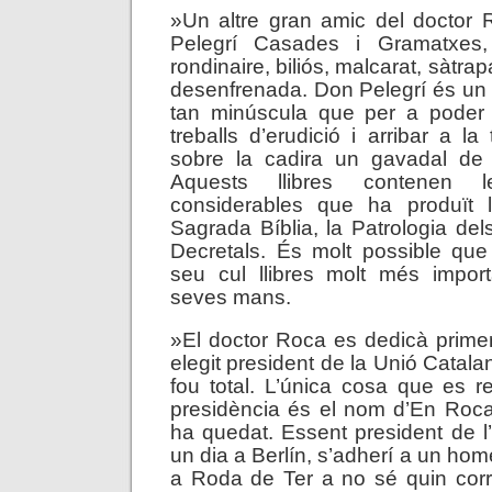
»Un altre gran amic del doctor 
Pelegrí Casades i Gramatxes, 
rondinaire, biliós, malcarat, sàtrap
desenfrenada. Don Pelegrí és un
tan minúscula que per a poder r
treballs d’erudició i arribar a l
sobre la cadira un gavadal de l
Aquests llibres contenen
considerables que ha produït l
Sagrada Bíblia, la Patrologia del
Decretals. És molt possible que
seu cul llibres molt més impor
seves mans.
»El doctor Roca es dedicà primer 
elegit president de la Unió Catalan
fou total. L’única cosa que es 
presidència és el nom d’En Roca
ha quedat. Essent president de l’e
un dia a Berlín, s’adherí a un ho
a Roda de Ter a no sé quin corr