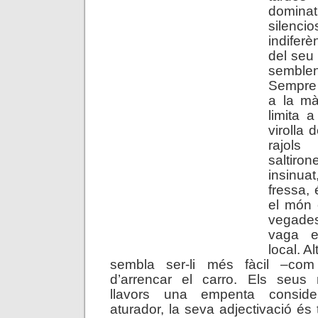
dominat
sile
indifer
del seu 
sembl
Sempre 
a la mà
limita a
virolla 
rajol
salti
insinua
fressa, 
el món e
vegade
vaga e
local. A
sembla ser-li més fàcil –com
d’arrencar el carro. Els seus
llavors una empenta conside
aturador, la seva adjectivació és 