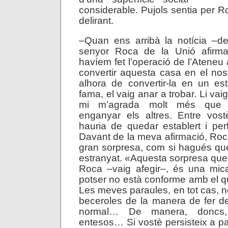
considerable. Pujols sentia per
delirant.
–Quan ens arribà la notícia –de
senyor Roca de la Unió afirma
havíem fet l’operació de l’Ateneu
convertir aquesta casa en el nost
alhora de convertir-la en un es
fama, el vaig anar a trobar. Li vaig
mi m’agrada molt més que 
enganyar els altres. Entre vost
hauria de quedar establert i pe
Davant de la meva afirmació, Roc
gran sorpresa, com si hagués qu
estranyat. «Aquesta sorpresa que
Roca –vaig afegir–, és una mi
potser no està conforme amb el qu
Les meves paraules, en tot cas, 
beceroles de la manera de fer de
normal… De manera, doncs
entesos… Si vostè persisteix a p