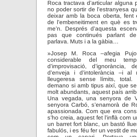
Roca tractava d’articular alguna
no poder sortir de l’estranyesa qu
deixar amb la boca oberta, fent e
de l’embeneitiment en què es tr
me’n. Després d’aquesta escen
pas que continués parlant d
parlava. Muts i a la gàbia…
»Josep M. Roca –afegia Pujo
considerable del meu temp
d’improvisació, d’ignorància, d
d’enveja i d’intolerància –i a
lleugeresa sense límits, tota
demano si amb tipus així, que se
molt abundants, aquest país arrib
Una vegada, una senyora de Vi
senyora Carbó, s’enamorà de R
apassionada. Com que era consid
s’ho creia, aquest fet l’inflà com
un barret fort blanc, un bastó llue
fabulós, i es féu fer un vestit de 
com un canari. Portava un