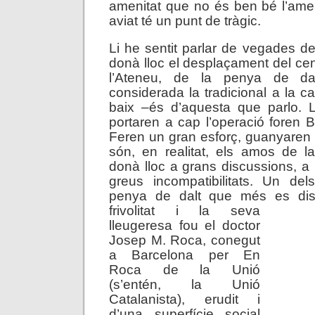
amenitat que no és ben bé l’amen
aviat té un punt de tràgic.
Li he sentit parlar de vegades de
donà lloc el desplaçament del cen
l’Ateneu, de la penya de da
considerada la tradicional a la c
baix –és d’aquesta que parlo.
portaren a cap l’operació foren Bo
Feren un gran esforç, guanyaren l
són, en realitat, els amos de l
donà lloc a grans discussions, a 
greus incompatibilitats. Un de
penya de dalt que més es dist
frivolitat i la seva
lleugeresa fou el doctor
Josep M. Roca, conegut
a Barcelona per En
Roca de la Unió
(s’entén, la Unió
Catalanista), erudit i
d’una superfície social