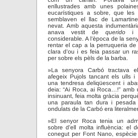
enllustrades amb unes polaine
eucarístiques a sobre, que les 
semblaven el llac de Lamartin
nevat. Amb aquesta indumentàri
anava vestit de
querido
i f
considerable. A l’època de la sen
rentar el cap a la perruqueria d
clara d’ou i es feia passar un ra
per sobre els pèls de la barba.
»La senyora Carbó tractava 
afegeix Pujols tancant els ulls i
una tendresa deliqüescent i aba
deia: “Ai Roca, ai Roca…!” amb 
insinuant, feia molta gràcia perqu
una paraula tan dura i pesada 
ondulats de la Carbó era literalme
»El senyor Roca tenia un admi
sobre d’ell molta influència: el 
conegut per Font Nano, espècie