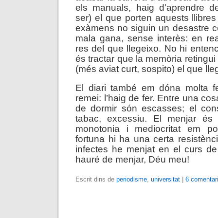
els manuals, haig d’aprendre d
ser) el que porten aquests llibres
exàmens no siguin un desastre c
mala gana, sense interès: en re
res del que llegeixo. No hi entenc
és tractar que la memòria retingui
(més aviat curt, sospito) el que lle
El diari també em dóna molta f
remei: l’haig de fer. Entre una cosa 
de dormir són escasses; el co
tabac, excessiu. El menjar és
monotonia i mediocritat em po
fortuna hi ha una certa resistèn
infectes he menjat en el curs de 
hauré de menjar, Déu meu!
Escrit dins de
periodisme
,
universitat
|
6 comentar