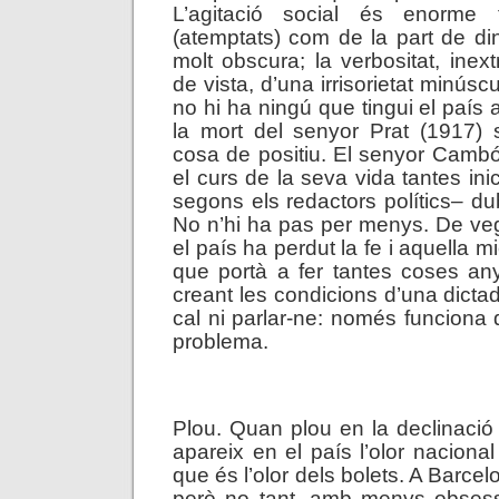
L’agitació social és enorme 
(atemptats) com de la part de di
molt obscura; la verbositat, inex
de vista, d’una irrisorietat minúsc
no hi ha ningú que tingui el país
la mort del senyor Prat (1917) 
cosa de positiu. El senyor Cambó
el curs de la seva vida tantes inic
segons els redactors polítics– dub
No n’hi ha pas per menys. De v
el país ha perdut la fe i aquella 
que portà a fer tantes coses an
creant les condicions d’una dictad
cal ni parlar-ne: només funciona
problema.
.
Plou. Quan plou en la declinació i
apareix en el país l’olor naciona
que és l’olor dels bolets. A Barce
però no tant, amb menys obsess