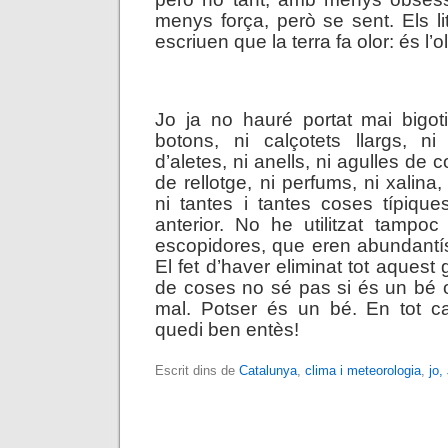
menys força, però se sent. Els l
escriuen que la terra fa olor: és l’o
.
Jo ja no hauré portat mai bigot
botons, ni calçotets llargs, ni
d’aletes, ni anells, ni agulles de 
de rellotge, ni perfums, ni xalina,
ni tantes i tantes coses típiqu
anterior. No he utilitzat tampoc
escopidores,
que eren abundantí
El fet d’haver eliminat tot aquest
de coses no sé pas si és un bé 
mal. Potser és un bé. En tot c
quedi ben entès!
Escrit dins de
Catalunya
,
clima i meteorologia
,
jo,