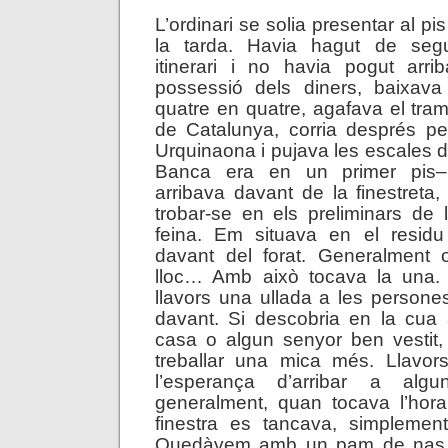
L’ordinari se solia presentar al pi
la tarda. Havia hagut de segu
itinerari i no havia pogut arr
possessió dels diners, baixav
quatre en quatre, agafava el tram
de Catalunya, corria després pe
Urquinaona i pujava les escales d
Banca era en un primer pis–
arribava davant de la finestreta, 
trobar-se en els preliminars de
feina. Em situava en el resid
davant del forat. Generalment 
lloc… Amb això tocava la una.
llavors una ullada a les persone
davant. Si descobria en la cua 
casa o algun senyor ben vestit
treballar una mica més. Llavor
l’esperança d’arribar a algu
generalment, quan tocava l’hora
finestra es tancava, simplement
Quedàvem amb un pam de nas.