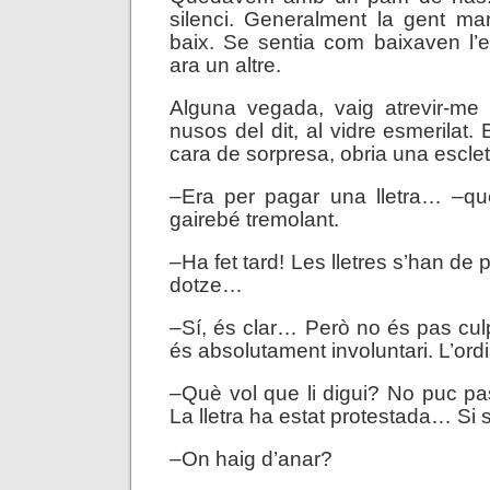
silenci. Generalment la gent m
baix. Se sentia com baixaven l’
ara un altre.
Alguna vegada, vaig atrevir-me 
nusos del dit, al vidre esmerilat.
cara de sorpresa, obria una escle
–Era per pagar una lletra… –que 
gairebé tremolant.
–Ha fet tard! Les lletres s’han de
dotze…
–Sí, és clar… Però no és pas cul
és absolutament involuntari. L’ordi
–Què vol que li digui? No puc pa
La lletra ha estat protestada… Si
–On haig d’anar?