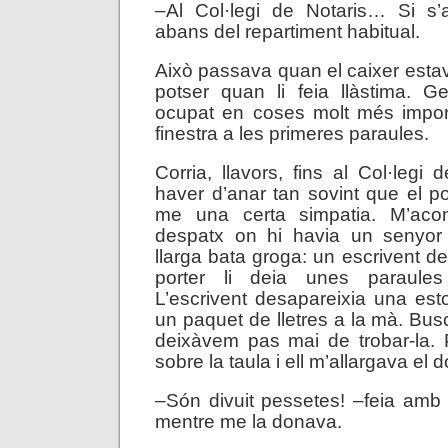
–Al Col·legi de Notaris… Si s’a
abans del repartiment habitual.
Això passava quan el caixer est
potser quan li feia llàstima. G
ocupat en coses molt més import
finestra a les primeres paraules.
Corria, llavors, fins al Col·legi 
haver d’anar tan sovint que el por
me una certa simpatia. M’ac
despatx on hi havia un senyor
llarga bata groga: un escrivent de
porter li deia unes paraule
L’escrivent desapareixia una es
un paquet de lletres a la mà. Bus
deixàvem pas mai de trobar-la. 
sobre la taula i ell m’allargava el
–Són divuit pessetes! –feia amb
mentre me la donava.