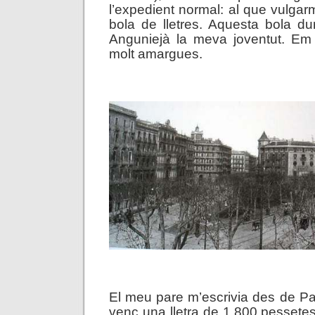
l’expedient normal: al que vulga
bola de lletres. Aquesta bola d
Anguniejà la meva joventut. Em
molt amargues.
.
.
El meu pare m’escrivia des de Pal
venç una lletra de 1.800 pessetes