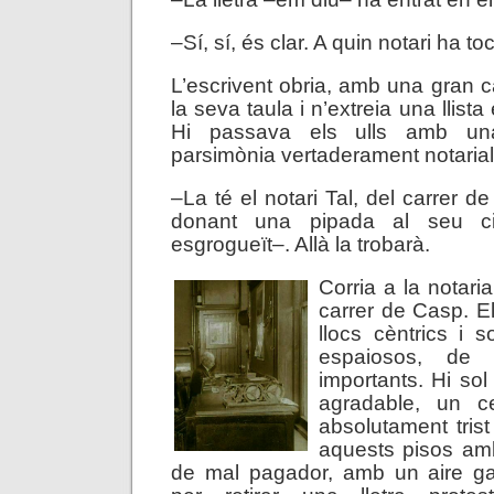
–Sí, sí, és clar. A quin notari ha to
L’escrivent obria, amb una gran c
la seva taula i n’extreia una llist
Hi passava els ulls amb una
parsimònia vertaderament notarial
–La té el notari Tal, del carrer
donant una pipada al seu ci
esgrogueït–. Allà la trobarà.
Corria a la notaria
carrer de Casp. El
llocs cèntrics i 
espaiosos, de s
importants. Hi so
agradable, un ce
absolutament trist
aquests pisos am
de mal pagador, amb un aire gai