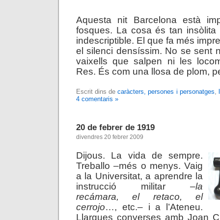
.
Aquesta nit Barcelona està im
fosques. La cosa és tan insòlita 
indescriptible. El que fa més impre
el silenci densíssim. No se sent ni
vaixells que salpen ni les loco
Res. És com una llosa de plom, p
Escrit dins de
caràcters, persones i personatges
,
4 comentaris »
20 de febrer de 1919
divendres 20 febrer 2009
Dijous. La vida de sempre.
Treballo –més o menys. Vaig
a la Universitat, a aprendre la
instrucció militar –
la
recámara, el retaco, el
cerrojo
…, etc.– i a l’Ateneu.
Llargues converses amb Joan Cl