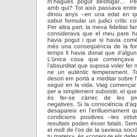
m’hagués pogut desfogar… Pe
amb qui? Tot això passava entre
dinou anys –en una edat en q
sabut formular un judici crític co
Per altra part, la meva fidelitat fa
considerava que el meu pare hav
havia pogut i que si havia comè
més una conseqüència de la fo
temps li havia donat que d’algun 
L’única cosa que començava 
l’absurditat que suposa voler fer 
ne un autèntic temperament. T
desori em portà a meditar sobre l
seguir en la vida. Vaig començar
per a simplement subsistir, el qu
és fer-se càrrec de les prò
negatives. Si la consciència d’a
desapareix en l’enlluernament q
condicions positives –les virtu
resultats poden ésser fatals. Se
el moll de l’os de la saviesa socr
tu mateix», és «coneix-te els defe