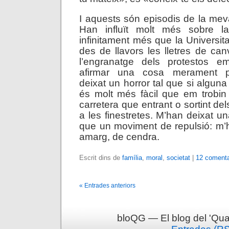
I aquests són episodis de la meva
Han influït molt més sobre l
infinitament més que la Universit
des de llavors les lletres de canvi
l’engranatge dels protestos e
afirmar una cosa merament p
deixat un horror tal que si algu
és molt més fàcil que em trobin
carretera que entrant o sortint de
a les finestretes. M’han deixat 
que un moviment de repulsió: m’
amarg, de cendra.
Escrit dins de
família
,
moral
,
societat
|
12 comenta
« Entrades anteriors
bloQG — El blog del 'Qua