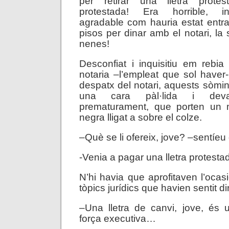
per retirar una lletra protes
protestada! Era horrible, i
agradable com hauria estat entr
pisos per dinar amb el notari, la
nenes!
Desconfiat i inquisitiu em rebi
notaria –l’empleat que sol haver-
despatx del notari, aquests sòmin
una cara pàl·lida i devast
prematurament, que porten un 
negra lligat a sobre el colze.
–Què se li ofereix, jove? –sentíeu
-Venia a pagar una lletra protest
N’hi havia que aprofitaven l’ocasi
tòpics jurídics que havien sentit dir
–Una lletra de canvi, jove, é
força executiva…