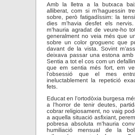
Amb la lletra a la butxaca ba
alliberat, com si m’haguessin t
sobre, però fatigadíssim: la tens
dies m’havia desfet els nervis. 
m’hauria agradat de veure-ho to
generalment no veia més que u
sobre un color groguenc que p
davant de la vista. Sovint m’as
deixava passar una estona amb e
Sentia a tot el cos com un defalli
que em sentia més fort, em ve
l’obsessió que el mes entra
ineluctablement la repetició ex
fets.
Educat en l’ortodòxia burgesa més
a l’horror de tenir deutes, parti
cobrar religiosament, no vaig po
a aquella situació asfixiant, perem
pobresa absoluta m’hauria con
humiliació mensual de la bol