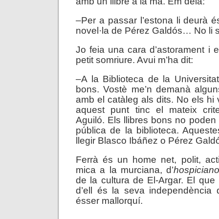
amb un llibre a la mà. Em deia:
–Per a passar l’estona li deurà é
novel·la de Pérez Galdós… No li
Jo feia una cara d’astorament i 
petit somriure. Avui m’ha dit:
–A la Biblioteca de la Universitat
bons. Vostè me’n demanà algun
amb el catàleg als dits. No els hi 
aquest punt tinc el mateix crit
Aguiló. Els llibres bons no poden
pública de la biblioteca. Aquest
llegir Blasco Ibáñez o Pérez Gal
Ferrà és un home net, polit, ac
mica a la murciana, d’
hospician
de la cultura de El-Argar. El que
d’ell és la seva independència d
ésser mallorquí.