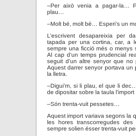
–Per això venia a pagar-la… Pr
plau…
–Molt bé, molt bé… Esperi’s un m
L’escrivent desapareixia per da
tapada per una cortina, car, a l
sempre una ficció més o menys s
Al cap d’un temps prudencial rea
seguit d’un altre senyor que no
Aquest darrer senyor portava un 
la lletra.
–Digui’m, si li plau, el que li de
de dipositar sobre la taula l’import d
–Són trenta-vuit pessetes…
Aquest import variava segons la qua
les hores transcorregudes des 
sempre solien ésser trenta-vuit pe