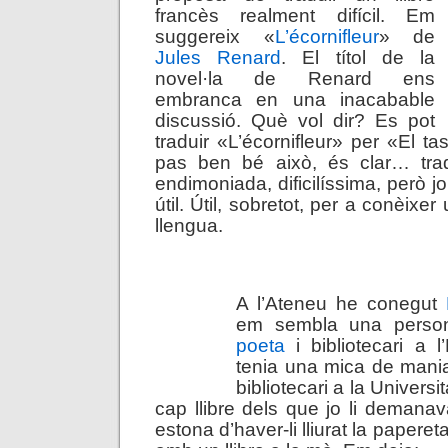
francès realment difícil. Em
suggereix «
L’écornifleur
» de
Jules Renard
. El títol de la
novel·la de Renard ens
embranca en una inacabable
discussió. Què vol dir? Es pot
traduir «L’écornifleur» per «El t
pas ben bé això, és clar… tra
endimoniada, dificilíssima, però 
útil. Útil, sobretot, per a conèixe
llengua.
.
A l’Ateneu he conegut
em sembla una person
poeta
i bibliotecari a l’
tenia una mica de mani
bibliotecari a la Univers
cap llibre dels que jo li demana
estona d’haver-li lliurat la papere