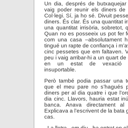
Un dia, després de butxaquejar
vaig poder reunir els diners de
Col·legi. Sí, ja ho sé. Divuit pes
diners. És clar. És una quantitat irr
una quantitat irrisòria, sobretot
Quan no es posseeix us pot fer fe
com una casa –absolutament hum
tingué un rapte de confiança i m’
cinc pessetes que em faltaven. Va
peu i vaig arribar-hi a un quart de
en un estat de vexació int
insuportable.
Però també podia passar una ter
que el meu pare no s’hagués p
diners per al dia quatre i que l’or
dia cinc. Llavors, hauria estat inú
banca. Anava directament al C
Explicava a l’escrivent de la bata 
cas.
–La lletra –em diu– ha entrat en e