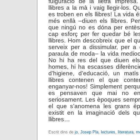
fulguració de la lletra impres
llibres a la mà i vaig llegir-los. 
es troben en els llibres! La vida és
més enllà –diuen els llibres. Pe
que ningú no es dóna per entès
cap esforç per fer quedar bé le
llibres. Hom descobreix que el qu
serveix per a dissimular, per a
paraula de moda– la vida medioc
No hi ha res del que diuen els 
homes, hi ha escasses diferènc
d’higiene, d’educació, un matís
llibres contenen el que con
enganyar-nos! Simplement perqu
es pensaven que mai no ens
seriosament. Les èpoques sempre
el que s’anomena les grans 
existit en la imaginació dels qu
llibres…
Escrit dins de
jo, Josep Pla
,
lectures, literatura
,
mo