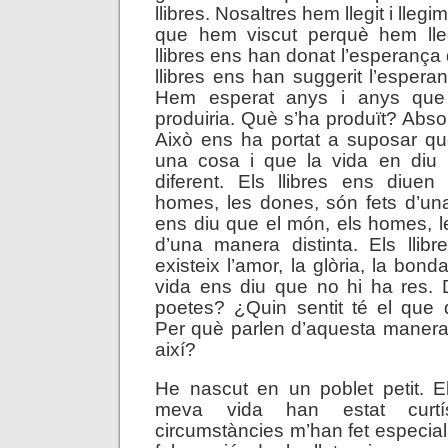
llibres. Nosaltres hem llegit i llegi
que hem viscut perquè hem llegi
llibres ens han donat l’esperança
llibres ens han suggerit l’espera
Hem esperat anys i anys que
produiria. Què s’ha produït? Abso
Això ens ha portat a suposar que
una cosa i que la vida en diu 
diferent. Els llibres ens diue
homes, les dones, són fets d’un
ens diu que el món, els homes, l
d’una manera distinta. Els llib
existeix l’amor, la glòria, la bond
vida ens diu que no hi ha res. 
poetes? ¿Quin sentit té el que 
Per què parlen d’aquesta manera?
així?
He nascut en un poblet petit. E
meva vida han estat curtís
circumstàncies m’han fet especial