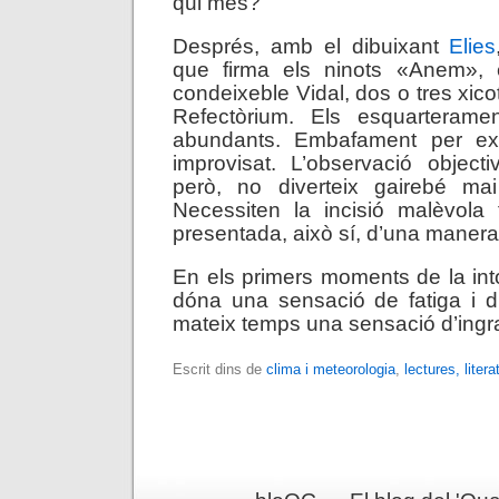
qui més?
Després, amb el dibuixant
Elies
que firma els ninots «Anem», 
condeixeble Vidal, dos o tres xic
Refectòrium. Els esquarterame
abundants. Embafament per exc
improvisat. L’observació object
però, no diverteix gairebé mai
Necessiten la incisió malèvola
presentada, això sí, d’una manera
En els primers moments de la into
dóna una sensació de fatiga i d
mateix temps una sensació d’ingr
Escrit dins de
clima i meteorologia
,
lectures, litera