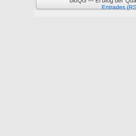
bloQG — El blog del 'Qua
Entrades (R