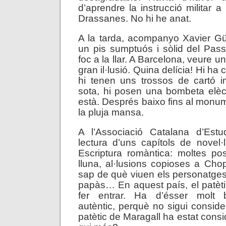
d’aprendre la instrucció militar 
Drassanes. No hi he anat.
A la tarda, acompanyo Xavier Gü
un pis sumptuós i sòlid del Pas
foc a la llar. A Barcelona, veure un 
gran il·lusió. Quina delícia! Hi ha c
hi tenen uns trossos de cartó im
sota, hi posen una bombeta elèctr
està. Després baixo fins al monu
la pluja mansa.
A l’Associació Catalana d’Estud
lectura d’uns capítols de novel·
Escriptura romàntica: moltes po
lluna, al·lusions copioses a Cho
sap de què viuen els personatge
papàs… En aquest país, el patètic
fer entrar. Ha d’ésser molt 
autèntic, perquè no sigui conside
patètic de Maragall ha estat consi