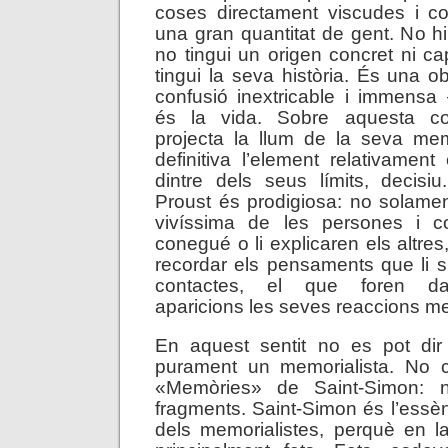
coses directament viscudes i c
una gran quantitat de gent. No h
no tingui un origen concret ni c
tingui la seva història. És una o
confusió inextricable i immens
és la vida. Sobre aquesta con
projecta la llum de la seva m
definitiva l’element relativament c
dintre dels seus límits, decis
Proust és prodigiosa: no solame
vivíssima de les persones i 
conegué o li explicaren els altres
recordar els pensaments que li 
contactes, el que foren da
aparicions les seves reaccions me
En aquest sentit no es pot dir
purament un memorialista. No 
«Memòries» de Saint-Simon: n
fragments. Saint-Simon és l’essèn
dels memorialistes, perquè en l