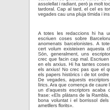
assolellat i radiant, però ja molt to
tardoral. Cap al tard, el cel es to
vegades cau una pluja tímida i insi
.
A totes les redaccions hi ha u
escriuen coses sobre Barcelon
anomenats barcelonistes. A tote
cert volum existeixen aquesta cl
Són, generalment, uns escriptor
crec que facin cap mal. Escriue
en els arxius. Hi ha tantes cose
els arxius! No crec pas que el que
els papers històrics i de tot ordr
De vegades, aquests escriptors 
lírics. Ara que comença de caure la
un d’aquests escriptors acaba d
frase: «Els plàtans de la Rambl
bona voluntat i el borrissol del
ametllers florits».