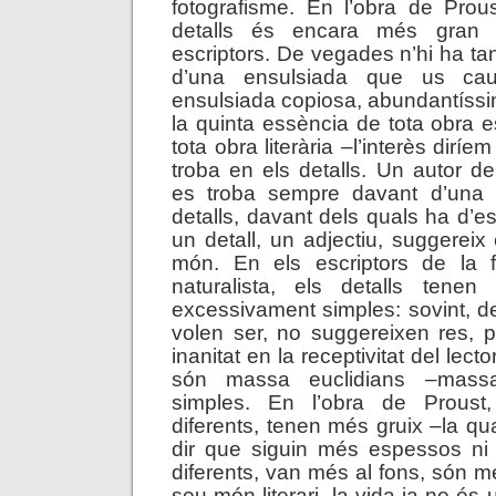
fotografisme. En l’obra de Prous
detalls és encara més gran
escriptors. De vegades n’hi ha tan
d’una ensulsiada que us ca
ensulsiada copiosa, abundantíssim
la quinta essència de tota obra es
tota obra literària –l’interès diríe
troba en els detalls. Un autor de 
es troba sempre davant d’una 
detalls, davant dels quals ha d’e
un detall, un adjectiu, suggereix 
món. En els escriptors de la f
naturalista, els detalls tene
excessivament simples: sovint, d
volen ser, no suggereixen res, 
inanitat en la receptivitat del lec
són massa euclidians –massa
simples. En l’obra de Proust,
diferents, tenen més gruix –la qu
dir que siguin més espessos ni
diferents, van més al fons, són m
seu món literari, la vida ja no és