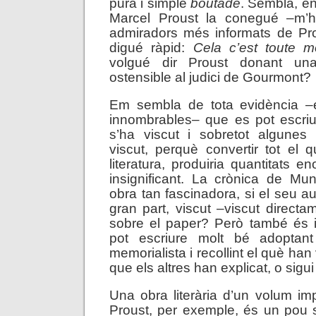
pura i simple
boutade
. Sembla, en
Marcel Proust la conegué –m’h
admiradors més informats de Pr
digué ràpid:
Cela c’est toute 
volgué dir Proust donant una
ostensible al judici de Gourmont?
Em sembla de tota evidència –
innombrables– que es pot escriu
s’ha viscut i sobretot algune
viscut, perquè convertir tot el 
literatura, produiria quantitats e
insignificant. La crònica de Mu
obra tan fascinadora, si el seu a
gran part, viscut –viscut direct
sobre el paper? Però també és 
pot escriure molt bé adoptan
memorialista i recollint el què han v
que els altres han explicat, o sigui 
Una obra literària d’un volum im
Proust, per exemple, és un pou 