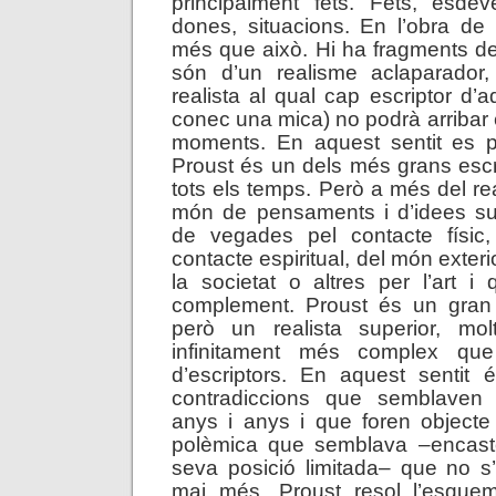
principalment fets. Fets, esde
dones, situacions. En l’obra de
més que això. Hi ha fragments d
són d’un realisme aclaparador,
realista al qual cap escriptor d’
conec una mica) no podrà arribar 
moments. En aquest sentit es p
Proust és un dels més grans escri
tots els temps. Però a més del re
món de pensaments i d’idees sug
de vegades pel contacte físic
contacte espiritual, del món exter
la societat o altres per l’art 
complement. Proust és un gran e
però un realista superior, mo
infinitament més complex qu
d’escriptors. En aquest sentit 
contradiccions que semblaven 
anys i anys i que foren objecte
polèmica que semblava –encaste
seva posició limitada– que no s
mai més. Proust resol l’esquem