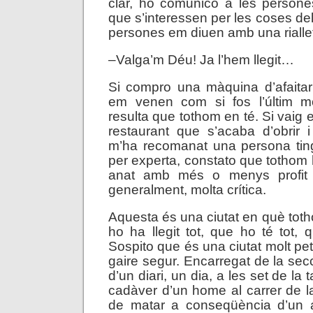
clar, ho comunico a les perso
que s’interessen per les coses del
persones em diuen amb una rialle
–Valga’m Déu! Ja l’hem llegit…
Si compro una màquina d’afaita
em venen com si fos l’últim m
resulta que tothom en té. Si vaig 
restaurant que s’acaba d’obrir 
m’ha recomanat una persona ti
per experta, constato que tothom 
anat amb més o menys profit –
generalment, molta crítica.
Aquesta és una ciutat en què toth
ho ha llegit tot, que ho té tot, 
Sospito que és una ciutat molt peti
gaire segur. Encarregat de la se
d’un diari, un dia, a les set de la 
cadàver d’un home al carrer de 
de matar a conseqüència d’un a