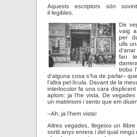
Aquests escriptors són sovint
il·legibles.
De ve
vaig a
per d
ulls un
d’anar
fan le
darrer
trobo l
d’alguna cosa s’ha de parlar– que
l’altra pel·lícula. Davant de la me
interlocutor fa una cara displicen
aplom: ja l’he vista. De vegades
un matrimoni i sento que em diuen
–Ah, ja l’hem vista!
Altres vegades, llegeixo un llibre
sortit anys enrera i del qual ningú