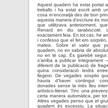
Aquest quadern ha estat portat 
treballs i ha estat escrit amb un
cosa m’encoratjà des de bon princ
aquesta manera d’escriure és molt
que utilitzava anteriorment, que
Renard en diu
tarabiscoté
, 
exactament feia. En tot cas, he arr
i confesso que el fet em sorprèn
mateix. Sobre el valor que pu
quadern, no en sabria dir absolu
no en té cap. És gairebé segur
s’arriba a publicar íntegrament
diferent de la publicació de fra
quina consideració tindrà ent
llegeixi. De vegades sospito q
hauria d’haver contingut co
donades sense la més lleu interv
artístico-literari. Tinc una preve
certa manera automàtica, per tot 
Altres vegades penso que el gruix
quadern és excessiu. La situac