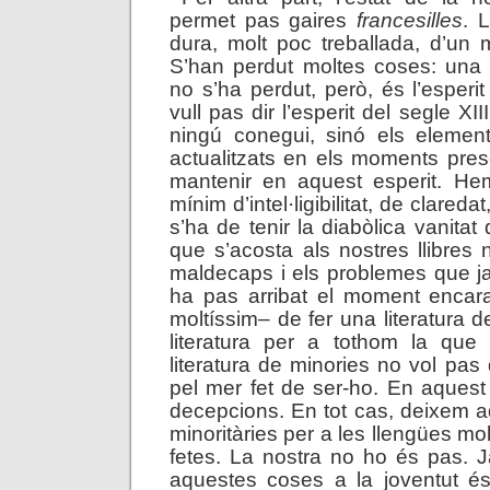
permet pas gaires
francesilles
. 
dura, molt poc treballada, d’un m
S’han perdut moltes coses: una
no s’ha perdut, però, és l’esperi
vull pas dir l’esperit del segle XI
ningú conegui, sinó els element
actualitzats en els moments pre
mantenir en aquest esperit. H
mínim d’intel·ligibilitat, de clareda
s’ha de tenir la diabòlica vanitat 
que s’acosta als nostres llibres 
maldecaps i els problemes que ja
ha pas arribat el moment encara 
moltíssim– de fer una literatura 
literatura per a tothom la que
literatura de minories no vol pas
pel mer fet de ser-ho. En aquest
decepcions. En tot cas, deixem aq
minoritàries per a les llengües mol
fetes. La nostra no ho és pas. 
aquestes coses a la joventut é