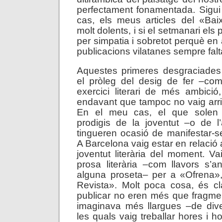
perfectament fonamentada. Sigui 
cas, els meus articles del «Ba
molt dolents, i si el setmanari els p
per simpatia i sobretot perquè en
publicacions vilatanes sempre falta
Aquestes primeres desgraciades 
el pròleg del desig de fer –com
exercici literari de més ambició,
endavant que tampoc no vaig arrib
En el meu cas, el que solen
prodigis de la joventut –o de l
tingueren ocasió de manifestar-se
A Barcelona vaig estar en relació
joventut literària del moment. Va
prosa literària –com llavors s
alguna proseta– per a «Ofrena»
Revista». Molt poca cosa, és cl
publicar no eren més que fragme
imaginava més llargues –de div
les quals vaig treballar hores i 