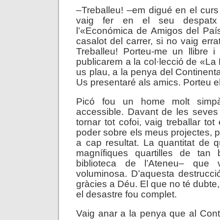
–Treballeu! –em digué en el curs 
vaig fer en el seu despatx
l’«Económica de Amigos del País»
casalot del carrer, si no vaig err
Treballeu! Porteu-me un llibre i 
publicarem a la col·lecció de «La 
us plau, a la penya del Continental
Us presentaré als amics. Porteu 
Picó fou un home molt simpà
accessible. Davant de les seves
tornar tot cofoi, vaig treballar to
poder sobre els meus projectes, p
a cap resultat. La quantitat de q
magnífiques quartilles de tan
biblioteca de l’Ateneu– que v
voluminosa. D’aquesta destrucci
gràcies a Déu. El que no té dubte,
el desastre fou complet.
Vaig anar a la penya que al Con