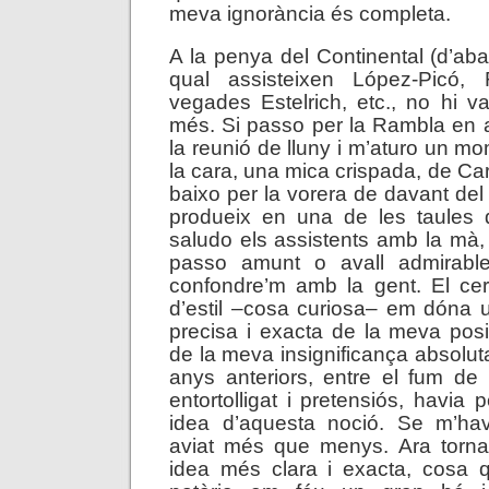
meva ignorància és completa.
A la penya del Continental (d’aba
qual assisteixen López-Picó, 
vegades Estelrich, etc., no hi v
més. Si passo per la Rambla en 
la reunió de lluny i m’aturo un m
la cara, una mica crispada, de Car
baixo per la vorera de davant del
produeix en una de les taules 
saludo els assistents amb la mà, 
passo amunt o avall admirabl
confondre’m amb la gent. El cer
d’estil –cosa curiosa– em dóna 
precisa i exacta de la meva posic
de la meva insignificança absoluta
anys anteriors, entre el fum de la
entortolligat i pretensiós, havia
idea d’aquesta noció. Se m’ha
aviat més que menys. Ara torna
idea més clara i exacta, cosa