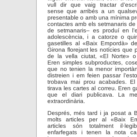
vull dir que vaig tractar d’esc
sense que arribés a un qualsevo
presentable o amb una mínima pr
contactes amb els setmanaris de 
de setmanaris– es produí en l
adolescència, i a catorze o qu
gasetilles al «Baix Empordà» de
Girona florejant les notícies que 
de la vella ciutat, «El Norte» 
Eren simples subproductes, co
que no tenien la menor importà
distreien i em feien passar l’es
trobava mai prou acabades. El
tirava les cartes al correu. Eren 
que el diari publicava. La m
extraordinària.
Després, més tard i ja posat a B
molts articles per al «Baix E
articles són totalment il·leg
enfarfegats i tenen la nota car