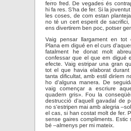
ferro fred. De vegades és contr
hi fa res. S’ha de fer. Si la joventu
les coses, de com estan plantej
no té un cert esperit de sacrifici
ens divertirem ben poc, potser g
Vaig pensar llargament en tot
Plana em digué en el curs d’aqu
fatalment he donat molt abre
confessar que el que em digué 
efecte. Vaig estripar una gran qu
tot el que havia elaborat duran
tanta dificultat, amb estil diríem n
ho d’alguna manera. De seguid
vaig començar a escriure aqu
quadern gris». Fou la conseqüèn
destrucció d’aquell gavadal de 
no s’estripen mai amb alegria –sob
el cas, si han costat molt de fer. P
sense gaires compliments. Estic 
bé –almenys per mi mateix.