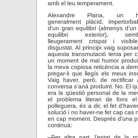
amb el teu temperament.
Alexandre Plana, un 
generalment plàcid, impertorba
d’un gran equilibri (almenys d’un
equilibri exterior), semb
lleugerament crispat i visibl
disgustat. Al principi vaig suposa
aquesta transmutació tenia per 
un moment de mal humor produï
la meva copiosa reticència a dema
pregar-li que llegís els meus ins
Vaig haver, però, de rectifica
conversa s’anà produint. No. El q
era la qüestió personal de la mev
el problema literari de fons e
polleguera, és a dir, el fet d’ha
solució i no haver-ne fet cap cas 
en cap moment. Després d’una pe
continuà:
–Per altra part, l’estat de la no