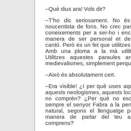
–Què dius ara! Vols dir?
–T’ho dic seriosament. No é
noucentista de fons. No crec pa
coneixements per a ser-ho i en
manera de ser personal et de
cantó. Però és un fet que utilitzes 
Amb una ploma a la mà utilitz
Utilitzes aquestes paraules a
medievalismes, simplement perqu
–Això és absolutament cert.
–Era visible! ¿I per què uses aqu
aquests neologismes, aquests lo
no comprèn? ¿Per què no escr
sempre el senyor Fabra a la pe
natural, segons el llenguatge 
manera de parlar del teu 
comprens?