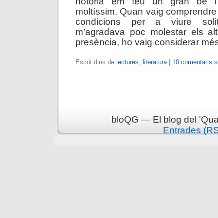
notòria em féu un gran bé i e
moltíssim. Quan vaig comprendre
condicions per a viure soli
m’agradava poc molestar els a
presència, ho vaig considerar més 
Escrit dins de
lectures, literatura
|
10 comentaris »
bloQG — El blog del 'Qua
Entrades (R