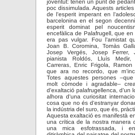
joventut: tenen un punt de peda
poc dissimulada. Aquests articles
de l’esperit imperant en l’adolesc
barcelonina en el segon decenni
esperit dominat pel noucent
encefàlica de Palafrugell, que e
era pas vulgar. Fou l’amistat q
Joan B. Coromina, Tomàs Galla
Josep Vergés, Josep Ferrer, 
pianista Roldós, Lluís Medir,
Carreras, Enric Frigola, Ramon 
que ara no recordo, que m’inci
Totes aquestes persones –que 
molt còmode i agradable– cre
d’exaltació palafrugellenca, d’un l
alhora d’una curiositat internacio
cosa que no és d’estranyar donad
la indústria del suro, que és, pràc
Aquesta exaltació es manifestà e
una crítica de la nostra manera d
una mica esfotrassada, i e
ditiràmbica del paisatge del nost