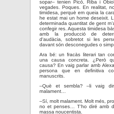
sopar– tenien Picó, Riba i Obio
vegades. Poques. En realitat, n
timidesa, perquè em queia la ca
he estat mai un home deseixit. 
determinada quantitat de gent m’a
confegir res. Aquesta timidesa bà
amb la producció de deter
d’audàcia, sobretot si les per
davant són desconegudes o simpl
Ara bé: un fracàs literari tan co
una causa concreta. ¿Però q
causa? En vaig parlar amb Alexa
persona que en definitiva c
manuscrits.
–Què et sembla? –li vaig di
malament…
–Sí, molt malament. Molt més, pr
no et penses… T’ho diré amb d
massa noucentista.