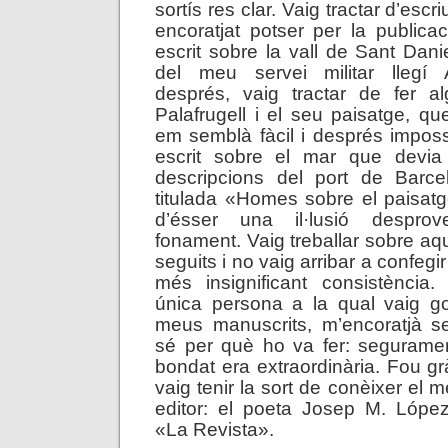
sortís res clar. Vaig tractar d’esc
encoratjat potser per la publicac
escrit sobre la vall de Sant Dani
del meu servei militar llegí 
després, vaig tractar de fer 
Palafrugell i el seu paisatge, qu
em semblà fàcil i després imposs
escrit sobre el mar que devia
descripcions del port de Barc
titulada «Homes sobre el paisat
d’ésser una il·lusió despro
fonament. Vaig treballar sobre a
seguits i no vaig arribar a confegi
més insignificant consistència.
única persona a la qual vaig go
meus manuscrits, m’encoratjà 
sé per què ho va fer: segurame
bondat era extraordinària. Fou g
vaig tenir la sort de conèixer el m
editor: el poeta Josep M. López
«La Revista».