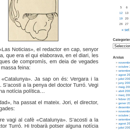
5
6
12
13
19
20
26
27
« set
Categorie
«Las Noticias», el redactor en cap, senyor
a, que era el qui elaborava, en el diari, les
Arxius
ítiques de compromís, em deia de vegades
novembr
 massa feina:
octubre
setembr
agost 2
 «Catalunya». Ja sap on és: Vergara i la
juliol 20
juny 20
 S’acosti a la penya del doctor Turró. Vegi
maig 20
na notícia política…
abril 20
març 20
febrer 2
ad», ha passat el mateix. Jori, el director,
gener 2
gades:
desembr
novembr
octubre
e vagi al cafè «Catalunya». S’acosti a la
setembr
agost 2
tor Turró. Hi trobarà potser alguna notícia
juliol 20