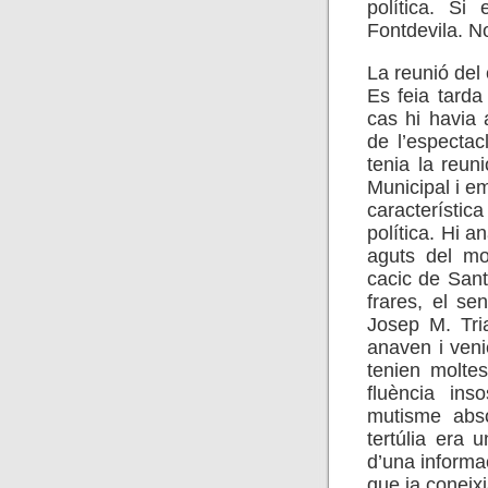
política. Si 
Fontdevila. N
La reunió del
Es feia tarda 
cas hi havia 
de l’especta
tenia la reuni
Municipal i e
característic
política. Hi 
aguts del mo
cacic de Sant
frares, el sen
Josep M. Tri
anaven i ven
tenien molte
fluència ins
mutisme abso
tertúlia era 
d’una informa
que ja coneixi