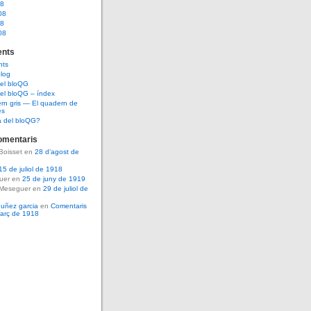
08
08
08
08
nts
nts
log
del bloQG
el bloQG – índex
rn gris — El quadern de
es
a del bloQG?
omentaris
Boisset en
28 d’agost de
15 de juliol de 1918
guer en
25 de juny de 1919
 Meseguer en
29 de juliol de
nuñez garcia
en
Comentaris
març de 1918