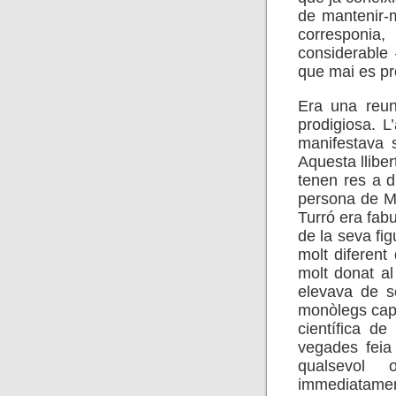
de mantenir-m
corresponia,
considerable
que mai es pr
Era una reun
prodigiosa. L
manifestava 
Aquesta llibe
tenen res a d
persona de Mo
Turró era fab
de la seva fig
molt diferent
molt donat al
elevava de s
monòlegs cap a
científica d
vegades feia 
qualsevol 
immediatament