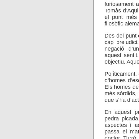
furiosament a
Tomàs d’Aqui
el punt més e
filosòfic alem
Des del punt d
cap prejudici
negació d’un
aquest sentit
objectiu. Aque
Políticament, 
d’homes d’esq
Els homes de 
més sòrdids, m
que s’ha d’ac
En aquest pa
pedra picada
aspectes i a
passa el mat
doctor Turró 