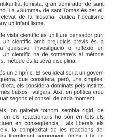
ntikantià, tomista, gran admirador de sant
no. La «Summa» de sant Tomàs és per ell
levat de la filosofia. Judica l’idealisme
any un infantilisme.
e vista científic és un lliure pensador pur:
. Un científic amb prejudicis previs és la
a qualsevol investigació o reflexió en
. Un científic ha de sotmetre’s al mètode
st mètode és la seva disciplina.
és un empíric. El seu ideal seria un govern
uerra, que considera, però, uns ximples.
dreta, els considera dominats pels instints
és baixos i vulgars. Així, en política creu
tuar segons el consell de cada moment.
ís, on gairebé tothom sembla rígid, de
, on els reaccionaris ho són en tots els
ctuen en conseqüència i als liberals els
eix, la complexitat de les reaccions del
és literalment sorprenent, única, i fa un