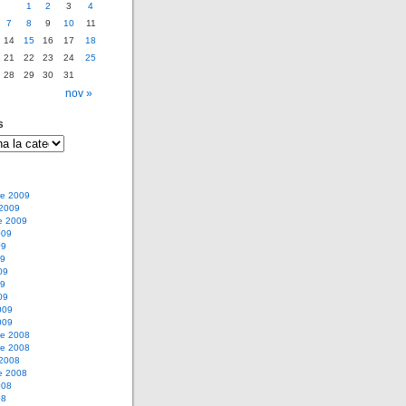
1
2
3
4
7
8
9
10
11
14
15
16
17
18
21
22
23
24
25
28
29
30
31
nov »
s
e 2009
 2009
e 2009
009
09
09
09
09
09
009
009
e 2008
e 2008
 2008
e 2008
008
08