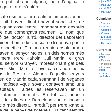
en pot obtenir alguna, porti l’original a
juny 20
maig 20
o gaire tard, s’entén…
abril 20
març 20
 cafè esmentat era realment impressionant.
Compleme
i nit: havent dinat i havent sopat –i si de
Agraïme
alguna cosa teatral important era després
Aquest b
Correu 
cle que començava realment. El nom que
Correu d
ó del doctor Turró, director del Laboratori
El quade
Notes vist
minent home de ciència, no li donava pas la
Qui parl
a específica. Era una reunió absolutament
Darrers c
anaven el senyor Moles, un dels homes més
Maxime 
1918
ment, Pere Rahola, Juli Marial, el gran
Fina en
s, senyor Granyer, impressionant gat dels
P. Bala
Antonio
yor Mir i Miró, el jove catedràtic i polític
1918
as de Bes, etc. Alguns d’aquells senyors
alberto 
del 8 de 
ien de Madrid cada setmana i de vegades
s notícies –que sovint donaven amb una
ospitada i altres es reservaven en un
lutament hermètic. En tot cas, aquella
un dels llocs de Barcelona que disposava
ció més directa. Introduït per Pere Rahola,
a de la penya de l’Ateneu, i cuitant sempre