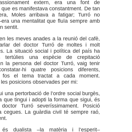
ssionament extern, era una font de
 que es manifestava constantment. De tan
 era, Moles arribava a fatigar; Turró no
–era una mentalitat que fluïa sempre amb
 sentit.
en les meves anades a la reunió del cafè,
parlar del doctor Turró de moltes i molt
. La situació social i política del país ha
 tertúlies una espècie de crepitació
 la persona del doctor Turró, vaig tenir
nstatar-hi quatre posicions diferents,
 fos el tema tractat a cada moment.
les posicions observades per mi:
ui una pertorbació de l’ordre social burgès,
a que tingui i adopti la forma que sigui, és
 doctor Turró severíssimament. Posició
a cegues. La guàrdia civil té sempre raó,
nt.
 és dualista –la matèria i l’esperit–