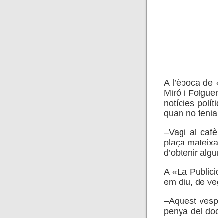
A l’època de 
Miró i Folguer
notícies pol
quan no tenia
–Vagi al cafè
plaça mateixa.
d’obtenir algu
A «La Publicid
em diu, de ve
–Aquest vespr
penya del doc