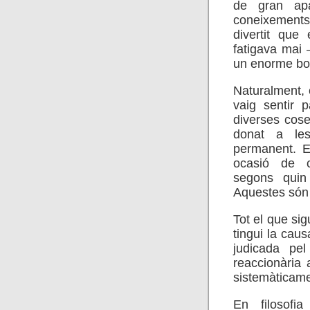
de gran apa
coneixements
divertit que
fatigava mai 
un enorme bon
Naturalment, 
vaig sentir 
diverses coses
donat a les
permanent. En
ocasió de co
segons quin
Aquestes són 
Tot el que sig
tingui la caus
judicada pel
reaccionària 
sistemàticame
En filosofia