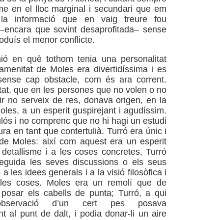
e en el lloc marginal i secundari que em
 la informació que en vaig treure fou
 –encara que sovint desaprofitada– sense
oduís el menor conflicte.
ió en què tothom tenia una personalitat
’amenitat de Moles era divertidíssima i es
sense cap obstacle, com és ara corrent.
rtat, que en les persones que no volen o no
ir no serveix de res, donava origen, en la
les, a un esperit guspirejant i agudíssim.
ulós i no comprenc que no hi hagi un estudi
ura en tant que contertulià. Turró era únic i
 de Moles: així com aquest era un esperit
 detallisme i a les coses concretes, Turró
eguida les seves discussions o els seus
 les idees generals i a la visió filosòfica i
e les coses. Moles era un remolí que de
posar els cabells de punta; Turró, a qui
observació d’un cert pes posava
 al punt de dalt, i podia donar-li un aire