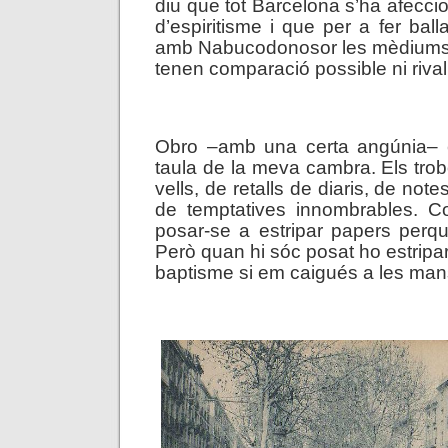
diu que tot Barcelona s’ha afecci
d’espiritisme i que per a fer balla
amb Nabucodonosor les mèdiums
tenen comparació possible ni rival
.
Obro –amb una certa angúnia– e
taula de la meva cambra. Els tro
vells, de retalls de diaris, de not
de temptatives innombrables. 
posar-se a estripar papers perqu
Però quan hi sóc posat ho estripari
baptisme si em caigués a les man
.