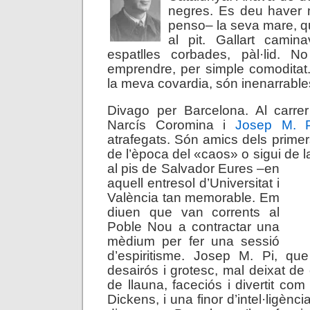
negres. Es deu haver m
penso– la seva mare, q
al pit. Gallart camina
espatlles corbades, pàl·lid. 
emprendre, per simple comoditat
la meva covardia, són inenarrable
Divago per Barcelona. Al carre
Narcís Coromina i
Josep M. P
atrafegats. Són amics dels primer
de l’època del «caos» o sigui de la
al pis de Salvador Eures –en
aquell entresol d’Universitat i
València tan memorable. Em
diuen que van corrents al
Poble Nou a contractar una
mèdium per fer una sessió
d’espiritisme. Josep M. Pi, que
desairós i grotesc, mal deixat de
de llauna, faceciós i divertit co
Dickens, i una finor d’intel·ligènc