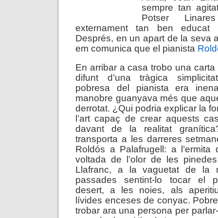
sempre tan agitat,
Potser Linar
externament tan ben educat 
Després, en un apart de la seva
em comunica que el pianista
Rol
En arribar a casa trobo una carta
difunt d’una tràgica simplicita
pobresa del pianista era inena
manobre guanyava més que aquel
derrotat. ¿Qui podria explicar la for
l’art capaç de crear aquests ca
davant de la realitat graníti
transporta a les darreres setm
Roldós a Palafrugell: a l’ermita
voltada de l’olor de les pinede
Llafranc, a la vaguetat de la
passades sentint-lo tocar el 
desert, a les noies, als aperit
lívides enceses de conyac. Pobre 
trobar ara una persona per parlar