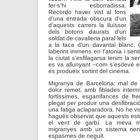
fer-s’hi esborradissa.
Recordo haver vist al fons
d’una entrada obscura d’un
d’aquests carrers la lluïssor
dels botons daurats d’un
soldat de cavalleria paral·lels
a la taca d’un davantal blanc
laberint immens en l’atonia i sen
la ciutat s’esfilagarsa tenim la s
es va allunyant –com s’esdevé e
es produeix sortint del cinema.
Migranya de Barcelona: mal de
dolor remot, amb fiblades interm
fortíssimes, esgarrifances de f
plegat per produir una desfibraci
una fatiga aclaparadora. No he vi
hagués observat que aquests esta
el vent de garbí. La meva ma
migranyes amb un sistema nervi
espasmes de neguit.