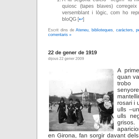
quiosc (tapes blaves) corregeix
versemblant i lògic, com ho rep
bloQG [
↩
]
Escrit dins de
Ateneu, biblioteques
,
caràcters, p
comentaris »
22 de gener de 1919
dijous 22 gener 2009
A prime
quan vai
trobo
seny
mantell
rosari i
ulls –u
ulls ne
gris
aparici
en Girona, fan sorgir davant dels