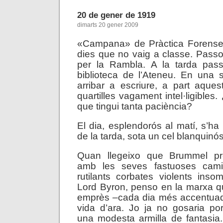
20 de gener de 1919
dimarts 20 gener 2009
«Campana» de Pràctica Forense.
dies que no vaig a classe. Passo
per la Rambla. A la tarda pas
biblioteca de l’Ateneu. En una
arribar a escriure, a part aque
quartilles vagament intel·ligible
que tingui tanta paciència?
El dia, esplendorós al matí, s’ha 
de la tarda, sota un cel blanquinós
Quan llegeixo que Brummel pr
amb les seves fastuoses cami
rutilants corbates violents inso
Lord Byron, penso en la marxa 
emprès –cada dia més accentuad
vida d’ara. Jo ja no gosaria por
una modesta armilla de fantasia