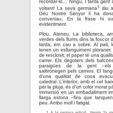
recordar-lo… Ningú. I tanta gent 
1
voltant! La seva germana
diu a
Déu Nostre Senyor li ha don
convenia». En la frase hi so
evidentment.
Plou. Ateneu. La biblioteca, 
verdes dels llums dins la foscor 
tarda, em cau a sobre. Al pati, 
tenen un esllanguiment ploraner. E
de resclosit; el paper té una quali
carrer. Els degoters dels balcon
paraigües de la gent –els
saltironegen pels carrers. El fangu
d’una qualitat de cosa evac
catedral. L’interior, amb el cel ba
per la pluja, és d’un color morat pàl·
Immersió en un embadaliment im
llarga estona –fins que tanque
peu. Arribo moll i fatigat.
A la segona edició llegim ‘la me