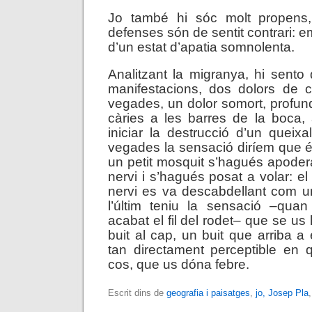
Jo també hi sóc molt propens
defenses són de sentit contrari: 
d’un estat d’apatia somnolenta.
Analitzant la migranya, hi sent
manifestacions, dos dolors de c
vegades, un dolor somort, profund
càries a les barres de la boca,
iniciar la destrucció d’un queixa
vegades la sensació diríem que és
un petit mosquit s’hagués apodera
nervi i s’hagués posat a volar: el 
nervi es va descabdellant com un
l’últim teniu la sensació –qua
acabat el fil del rodet– que se us
buit al cap, un buit que arriba a 
tan directament perceptible en 
cos, que us dóna febre.
Escrit dins de
geografia i paisatges
,
jo, Josep Pla