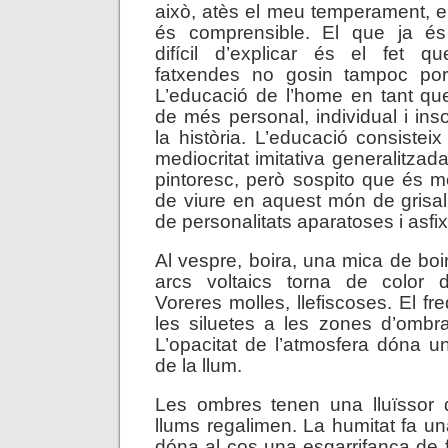
això, atès el meu temperament, 
és comprensible. El que ja é
difícil d’explicar és el fet q
fatxendes no gosin tampoc port
L’educació de l’home en tant que
de més personal, individual i ins
la història. L’educació consisteix
mediocritat imitativa generalitzad
pintoresc, però sospito que és 
de viure en aquest món de grisa
de personalitats aparatoses i asfix
Al vespre, boira, una mica de boi
arcs voltaics torna de color 
Voreres molles, llefiscoses. El fre
les siluetes a les zones d’ombra
L’opacitat de l’atmosfera dóna un
de la llum.
Les ombres tenen una lluïssor d
llums regalimen. La humitat fa un
dóna al cos una esgarrifança de f