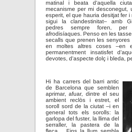
matinal i beata d’aquella ciuta
mecanisme per mi desconegut, 
esperit, el que hauria desitjat fer 
sigui la clandestinitat– amb G
pedres sempre foren, per
afrodisíaques. Penso en les tass
secalls que prenen les senyores 
en moltes altres coses –en e
permanentment insatisfet d’aq
devotes, d’aspecte dolç i bleda, pe
.
Hi ha carrers del barri antic
de Barcelona que semblen
aprimar, afuar, dintre el seu
ambient reclòs i estret, el
soroll sord de la ciutat –i en
general tots els sorolls: la
garlopa del fuster, la llima del
serraller, la pastera de la
fleca… Fins la llum sembla