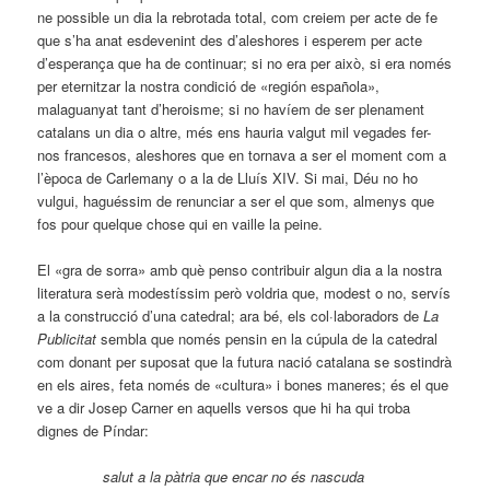
ne possible un dia la rebrotada total, com creiem per acte de fe
que s’ha anat esdevenint des d’aleshores i esperem per acte
d’esperança que ha de continuar; si no era per això, si era només
per eternitzar la nostra condició de «región española»,
malaguanyat tant d’heroisme; si no havíem de ser plenament
catalans un dia o altre, més ens hauria valgut mil vegades fer-
nos francesos, aleshores que en tornava a ser el moment com a
l’època de Carlemany o a la de Lluís XIV. Si mai, Déu no ho
vulgui, haguéssim de renunciar a ser el que som, almenys que
fos pour quelque chose qui en vaille la peine.
El «gra de sorra» amb què penso contribuir algun dia a la nostra
literatura serà modestíssim però voldria que, modest o no, servís
a la construcció d’una catedral; ara bé, els col·laboradors de
La
Publicitat
sembla que només pensin en la cúpula de la catedral
com donant per suposat que la futura nació catalana se sostindrà
en els aires, feta només de «cultura» i bones maneres; és el que
ve a dir Josep Carner en aquells versos que hi ha qui troba
dignes de Píndar:
salut a la pàtria que encar no és nascuda