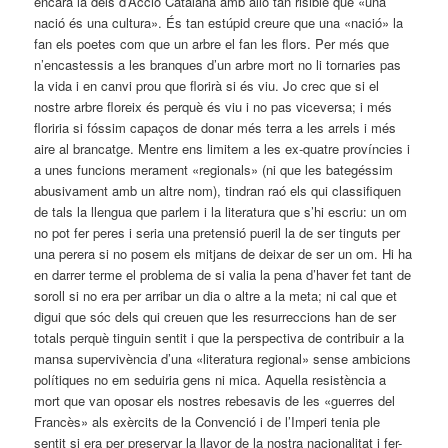
encara la dels d’Acció Catalana amb allò tan risible que «una
nació és una cultura». És tan estúpid creure que una «nació» la
fan els poetes com que un arbre el fan les flors. Per més que
n’encastessis a les branques d’un arbre mort no li tornaries pas
la vida i en canvi prou que florirà si és viu. Jo crec que si el
nostre arbre floreix és perquè és viu i no pas viceversa; i més
floriria si fóssim capaços de donar més terra a les arrels i més
aire al brancatge. Mentre ens limitem a les ex-quatre províncies i
a unes funcions merament «regionals» (ni que les bategéssim
abusivament amb un altre nom), tindran raó els qui classifiquen
de tals la llengua que parlem i la literatura que s’hi escriu: un om
no pot fer peres i seria una pretensió pueril la de ser tinguts per
una perera si no posem els mitjans de deixar de ser un om. Hi ha
en darrer terme el problema de si valia la pena d’haver fet tant de
soroll si no era per arribar un dia o altre a la meta; ni cal que et
digui que sóc dels qui creuen que les resurreccions han de ser
totals perquè tinguin sentit i que la perspectiva de contribuir a la
mansa supervivència d’una «literatura regional» sense ambicions
polítiques no em seduiria gens ni mica. Aquella resistència a
mort que van oposar els nostres rebesavis de les «guerres del
Francès» als exèrcits de la Convenció i de l’Imperi tenia ple
sentit si era per preservar la llavor de la nostra nacionalitat i fer-