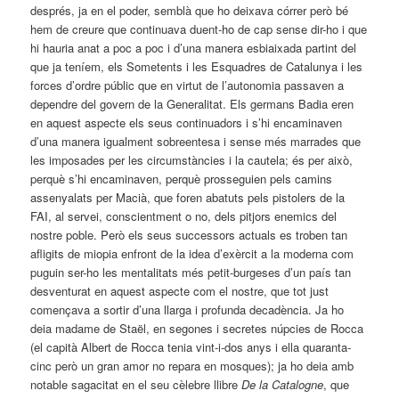
després, ja en el poder, semblà que ho deixava córrer però bé
hem de creure que continuava duent-ho de cap sense dir-ho i que
hi hauria anat a poc a poc i d’una manera esbiaixada partint del
que ja teníem, els Sometents i les Esquadres de Catalunya i les
forces d’ordre públic que en virtut de l’autonomia passaven a
dependre del govern de la Generalitat. Els germans Badia eren
en aquest aspecte els seus continuadors i s’hi encaminaven
d’una manera igualment sobreentesa i sense més marrades que
les imposades per les circumstàncies i la cautela; és per això,
perquè s’hi encaminaven, perquè prosseguien pels camins
assenyalats per Macià, que foren abatuts pels pistolers de la
FAI, al servei, conscientment o no, dels pitjors enemics del
nostre poble. Però els seus successors actuals es troben tan
afligits de miopia enfront de la idea d’exèrcit a la moderna com
puguin ser-ho les mentalitats més petit-burgeses d’un país tan
desventurat en aquest aspecte com el nostre, que tot just
començava a sortir d’una llarga i profunda decadència. Ja ho
deia madame de Staël, en segones i secretes núpcies de Rocca
(el capità Albert de Rocca tenia vint-i-dos anys i ella quaranta-
cinc però un gran amor no repara en mosques); ja ho deia amb
notable sagacitat en el seu cèlebre llibre
De la Catalogne
, que