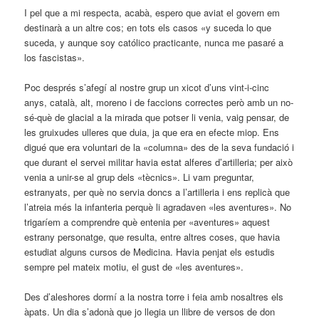
I pel que a mi respecta, acabà, espero que aviat el govern em
destinarà a un altre cos; en tots els casos «y suceda lo que
suceda, y aunque soy católico practicante, nunca me pasaré a
los fascistas».
Poc després s’afegí al nostre grup un xicot d’uns vint-i-cinc
anys, català, alt, moreno i de faccions correctes però amb un no-
sé-què de glacial a la mirada que potser li venia, vaig pensar, de
les gruixudes ulleres que duia, ja que era en efecte miop. Ens
digué que era voluntari de la «columna» des de la seva fundació i
que durant el servei militar havia estat alferes d’artilleria; per això
venia a unir-se al grup dels «tècnics». Li vam preguntar,
estranyats, per què no servia doncs a l’artilleria i ens replicà que
l’atreia més la infanteria perquè li agradaven «les aventures». No
trigaríem a comprendre què entenia per «aventures» aquest
estrany personatge, que resulta, entre altres coses, que havia
estudiat alguns cursos de Medicina. Havia penjat els estudis
sempre pel mateix motiu, el gust de «les aventures».
Des d’aleshores dormí a la nostra torre i feia amb nosaltres els
àpats. Un dia s’adonà que jo llegia un llibre de versos de don