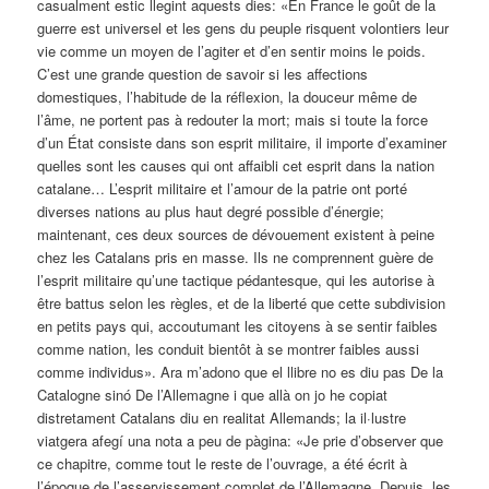
casualment estic llegint aquests dies: «En France le goût de la
guerre est universel et les gens du peuple risquent volontiers leur
vie comme un moyen de l’agiter et d’en sentir moins le poids.
C’est une grande question de savoir si les affections
domestiques, l’habitude de la réflexion, la douceur même de
l’âme, ne portent pas à redouter la mort; mais si toute la force
d’un État consiste dans son esprit militaire, il importe d’examiner
quelles sont les causes qui ont affaibli cet esprit dans la nation
catalane… L’esprit militaire et l’amour de la patrie ont porté
diverses nations au plus haut degré possible d’énergie;
maintenant, ces deux sources de dévouement existent à peine
chez les Catalans pris en masse. Ils ne comprennent guère de
l’esprit militaire qu’une tactique pédantesque, qui les autorise à
être battus selon les règles, et de la liberté que cette subdivision
en petits pays qui, accoutumant les citoyens à se sentir faibles
comme nation, les conduit bientôt à se montrer faibles aussi
comme individus». Ara m’adono que el llibre no es diu pas De la
Catalogne sinó De l’Allemagne i que allà on jo he copiat
distretament Catalans diu en realitat Allemands; la il·lustre
viatgera afegí una nota a peu de pàgina: «Je prie d’observer que
ce chapitre, comme tout le reste de l’ouvrage, a été écrit à
l’époque de l’asservissement complet de l’Allemagne. Depuis, les