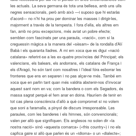
les actuals. La seva germana és tota una bellesa, amb uns ulls
negres sensacionals, però amb això —i suposo que hi estaràs
d’acord— no n’hi ha prou per dominar les masses i dirigir-les,
majorment a través de la tempesta. I fora d’ella, els altres em
fan, amb no prou excepcions, més aviat un pobre efecte;
semblen com fascinats per una paraula, «nació», com si la
creguessin màgica a la manera del «sèsam» de la rondalla d’Alí
Babà i els quaranta lladres. A mi em xoca que es digui «nació
catalana» referint-se a les ex-quatre províncies del Principat; els
valencians, els balears, els andorrans, els catalans de França i
els d’Aragó, ho són tant com nos­altres i l’ideal fóra esborrar les
fronteres que ens en se­paren i no pas alçar-ne més. També em
xoca que en parlin tant quan més valdria abstenir-nos d’invocar
aquest sant nom en va; com la bandera o com els Segadors, és
massa sagrat perquè el fem anar en doina. Hauríem de tenir en
tot cas plena consciència d’allò a què compromet si no volem
que soni a faramalla, a pinyol de discurs irresponsable. Les
paraules, com les banderes i els himnes, són convencionals;
valen per allò que signifiquen. Els anglesos no solen dir «la
nostra nació» sinó «aquesta comarca» («this country») i no els
capfica gaire si allò que parlen és un «idioma» o un «dialecte»;