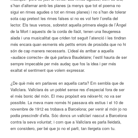
s’han d’alternar amb les planes (a menys que tot el poema no
sigui en rimes agudes o tot en rimes planes) i no s’han de tolerar
sota cap pretext les rimes falses si no es vol ferir l’orella del
lector. Els teus versos, sobretot aquella primera elegia de l’Àngel
de la Mort i aquests de la corda de llaüt, tenen una lleugeresa
alada i una musicalitat que criden tot seguit l’atenció i les tindran
més encara quan esmenis els petits errors de prosòdia que no hi
són de cap manera necessaris. L’ideal és arribar a aquella
«audace correcte» de què parlava Baudelaire; l’estil hauria de ser
sempre impecable per més audaç que fos la idea i per més
exaltat el sentiment que volem expressar.
¿De què més em parlaves en aquella carta? Em sembla que de
Vallclara. Vallclara és un poblet sense res d’especial fora de ser
el més bonic del món. El meu propòsit era néixer-hi; no va ser
possible. La meva mare només hi passava els estius i el 10 de
novembre de 1912 es trobava a Barcelona; per venir al món jo no
podia prescindir d’ella. Sóc doncs un vallclarí nascut a Barcelona
contra la seva voluntat; i com que a Vallclara es parla lleidatà,
em considero, per bé que jo no el parli, tan ilergeta com tu.