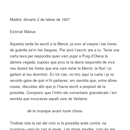
Madrid, dimarts 2 de febrer de 1937
Estimat Màrius:
Aquesta tarda he escrit a la Mercè; ja som al vespre i les hores
de guàrdia se’m fan llargues. Per això t’escric ara a tu. Tenia una
carta teva per respondre quan vam pujar a Puig d’Olena la
darrera vegada; suposo que prou te la devia respondre de viva
veu durant les hores que ens vam estar la Mercè, la Nuri i jo
garlant al teu dormitori. En tot cas, no tinc aquí la carta i ja no
recordo gaire de què m’hi parlaves; em sembla que, entre altres
coses, discuties allò que jo t’havia escrit a propòsit de la
prosòdia. Comprenc que t’irritin els comentaris gramaticals i em
sembla que invocaves aquell vers de Verlaine:
de la musique avant toute chose.
Tindries tota la raó del món si la prosòdia anés contra «la
musique» però és just al revés. Les rimes agudes, com és ara,