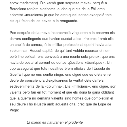
aproximadament). Dic «amb gran sorpresa meva» perquè a
Barcelona teníem aleshores la idea que els de la FAI eren
sobretot «murcians» ja que ho eren quasi sense excepció tots
els qui feien de les seves a la reraguarda.
Poc després de la meva incorporació vingueren a la caserna els
darrers contingents que havien quedat a les trinxeres i amb ells
un capità de carrera, únic militar professional que hi havia a la
«columna». Aquest capità, de qui tant voldria recordar el nom
però l’he oblidat, ens convocà a una reunió sota pretext que ens
havia de posar al corrent de certes qüestions «tècniques». Un
cop assegurat que tots nosaltres érem oficials de l’Escola de
Guerra i que no ens sentia ningú, ens digué que es creia en el
deure de consciència d’explicar-nos la veritat dels darrers
esdeveniments de la «columna». Els «milicians», ens digué, són
valents però fan en tot moment el que els dóna la gana oblidant
que la guerra no demana valents sinó homes que compleixin el
seu deure i ho il·lustrà amb aquesta cita, crec que de Lope de
Vega:
El miedo es natural en el prudente