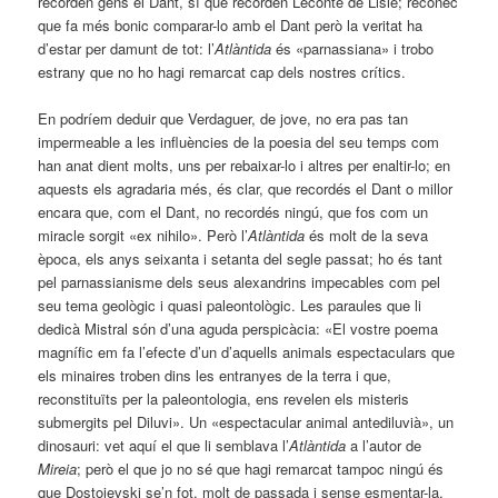
recorden gens el Dant, sí que recorden Leconte de Lisle; reconec
que fa més bonic comparar-lo amb el Dant però la veritat ha
d’estar per damunt de tot: l’
Atlàntida
és «parnassiana» i trobo
estrany que no ho hagi remarcat cap dels nostres crítics.
En podríem deduir que Verdaguer, de jove, no era pas tan
impermeable a les influències de la poesia del seu temps com
han anat dient molts, uns per rebaixar-lo i altres per enaltir-lo; en
aquests els agradaria més, és clar, que recordés el Dant o millor
encara que, com el Dant, no recordés ningú, que fos com un
miracle sorgit «ex nihilo». Però l’
Atlàntida
és molt de la seva
època, els anys seixanta i setanta del segle passat; ho és tant
pel parnassianisme dels seus alexandrins impecables com pel
seu tema geològic i quasi paleontològic. Les paraules que li
dedicà Mistral són d’una aguda perspicàcia: «El vostre poema
magnífic em fa l’efecte d’un d’aquells animals espectaculars que
els minaires troben dins les entranyes de la terra i que,
reconstituïts per la paleontologia, ens revelen els misteris
submergits pel Diluvi». Un «espectacular animal antediluvià», un
dinosauri: vet aquí el que li semblava l’
Atlàntida
a l’autor de
Mireia
; però el que jo no sé que hagi remarcat tampoc ningú és
que Dostoievski se’n fot, molt de passada i sense esmentar-la,