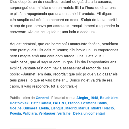
Dies després un de nosaltres, estant de guàrdia a la caserna,
sorprengué dos milicians en un mateix llit i a l’hora de dinar ens
explicà la repugnància que una cosa així li produïa. Ell digué:
«Ja sospito qui són i ho acabaré en sec». S’alçà de taula, sortí i
al cap de poc tornava per asseure’s tranquil·lament a reprendre la
conversa: «Ja els he liquidats; una bala a cada un».
Aquest criminal, que era barceloní i anarquista fanàtic, semblava
tenir prestigi als ulls dels milicians; n’hi havia un, un empordanès
petit i magre amb una cara com ratada i uns ullets vius i
maliciosos, que el seguia com un gos. Un dia l’empordanès ens
explicà vantant-se’n com havia assassinat el rector del seu
poble: «Jaumet, em deia, recorda’t que sóc jo que vaig casar els
teus pares, jo que et vaig batejar… Doncs no et valdrà de res,
cabró, li vaig respondre, tot al contrari.»]
Publicat dins de
General
|
Etiquetat com a
Afegits_1948
,
Baudelaire
,
Dostoievski
,
Estat Català
,
FAI CNT
,
Franco
,
Germans Badia
,
Goethe
,
Guimerà
,
Lleida
,
Llengua
,
Madrid
,
Màrius
,
Mistral
,
Nació
,
Poesia
,
Vallclara
,
Verdaguer
,
Verlaine
|
Deixa un comentari