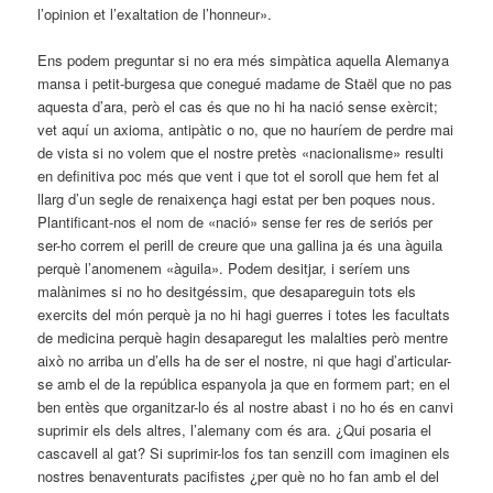
l’opinion et l’exaltation de l’honneur».
Ens podem preguntar si no era més simpàtica aquella Alemanya
mansa i petit-burgesa que conegué madame de Staël que no pas
aquesta d’ara, però el cas és que no hi ha nació sense exèrcit;
vet aquí un axioma, antipàtic o no, que no hauríem de perdre mai
de vista si no volem que el nostre pretès «nacionalisme» resulti
en definitiva poc més que vent i que tot el soroll que hem fet al
llarg d’un segle de renaixença hagi estat per ben poques nous.
Plantificant-nos el nom de «nació» sense fer res de seriós per
ser-ho correm el perill de creure que una gallina ja és una àguila
perquè l’anomenem «àguila». Podem desitjar, i seríem uns
malànimes si no ho desitgéssim, que desapareguin tots els
exercits del món perquè ja no hi hagi guerres i totes les facultats
de medicina perquè hagin desaparegut les malalties però mentre
això no arriba un d’ells ha de ser el nostre, ni que hagi d’articular-
se amb el de la república espanyola ja que en formem part; en el
ben entès que organitzar-lo és al nostre abast i no ho és en canvi
suprimir els dels altres, l’alemany com és ara. ¿Qui posaria el
cascavell al gat? Si suprimir-los fos tan senzill com imaginen els
nostres benaventurats pacifistes ¿per què no ho fan amb el del