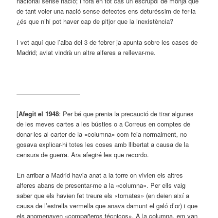
nacional sense nació; i fóra en tot cas un escrúpol de monja que
de tant voler una nació sense defectes ens deturéssim de fer-la
¿és que n’hi pot haver cap de pitjor que la inexistència?
I vet aquí que l’alba del 3 de febrer ja apunta sobre les cases de
Madrid; aviat vindrà un altre alferes a rellevar-me.
——————————
[
Afegit el 1948
: Per bé que prenia la precaució de tirar algunes
de les meves cartes a les bústies o a Correus en comptes de
donar-les al carter de la «columna» com feia normalment, no
gosava explicar-hi totes les coses amb llibertat a causa de la
censura de guerra. Ara afegiré les que recordo.
En arribar a Madrid havia anat a la torre on vivien els altres
alferes abans de presentar-me a la «columna». Per ells vaig
saber que els havien fet treure els «tomates» (en deien així a
causa de l’estrella vermella que anava damunt el galó d’or) i que
els anomenaven «compañeros técnicos». A la columna, em van