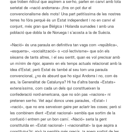
que troben ridícul que aspirem a ser-ho, parlen en canvi amb tota
serietat de «nació andorrana» ¡fins on pot dur el
convencionalisme dels mots! Una part petitíssima de les nostres
terres ho fóra perquè és un Estat independent i no en canvi el
conjunt, més gran que Bèlgica i Holanda sumades i amb una
població que dobla la de Norue­ga i s’acosta a la de Suècia.
«Nació» és una paraula en definitiva tan vaga com «república»,
«esquerra», «socialització» o «col·lectivisme» que són els
sèsams de tants altres, i el seu sentit, quan es vol precisar amb
un mínim de rigor, apareix en els temps actuals relacionat amb la
idea d’Estat; però Estat és també al seu torn una paraula
convencional, ¿no és absurd que ho sigui Andorra i no, com és
ara, la Generalitat de Catalunya? Hi ha d’altra banda «Estats»
extensíssims, com cada un dels qui constitueixen la
confederació nord-americana, que no són pas «nacions» ni
pretenen ser-ho. Vet aquí doncs unes paraules, «Estat» i
«nació», que no ens serveixen gaire per aclarir les coses; però si
les combinem dient «Estat nacional» sembla que sortim de la
confusió i entrem per un bon camí. «Nació» seria la gent
constituïda en «Estat nacional» i «nacionalitat» la que aspira a
constituir-s’hi; això ja sembla més precís, ja anem sortint de les