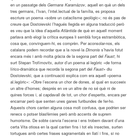
en un passatge dels
Germans Karamàzov
, aquell en què un dels
tres germans, l’Ivan, l’intel.lectual de la família, es proposa
escriure un poema «sobre un cataclisme geològic»; no és pas de
creure que Dostoievski l’hagués llegida en alguna traducció però
es veu que la idea d’aquella
Atlàntida
de què en aquell moment
parlava amb elogi la crítica europea li semblà força estrambòtica,
cosa que, convinguem-hi, es comprèn. Per aconsolar-nos, els
catalans podem recordar que a la novel·la
Dimonis
s’havia fotut
encara més i amb molta gràcia de la segona part del
Faust
; hi
surt Stepan Trofímovitx, autor d’un poema al·legòric «de forma
lírico-dramàtica que recorda la segona part del
Faust
» diu
Dostoievski, que a continuació explica com era aquell «poema
al.legòric»: «Obre l’escena un chor de dones, al qual en succeeix
un altre d’homes; després en ve un altre de no sé què ni de
quines forces i, al capdavall de tot, un chor d’esperits, encara per
encarnar però que senten unes ganes furibundes de fer-ho.
Aquests chors canten alguna cosa molt confusa, que podrien ser
renecs o potser blasfèmies però amb accents de suprem
humorisme. De sobte canvia l’escena i ens trobem davant d’una
certa Vita otiosa en la qual canten fins i tot els insectes, surten
tortugues amb certes frases sagramentals en llatí i fins, si no