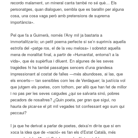
recordo malament, un mineral canta també no sé què… Els
personatges, quan dialoguen, sembla que es barallin per alguna
cosa, una cosa vaga però amb pretensions de suprema
importància».
Pel que fa a Guimerà, només l’Any mil ja bastaria a
immortalitzar-lo; un petit poema perfecte si se’n suprimís aquella
estrofa del «patge ros, el de la veu melosa» i sobretot aquella
mena de moralitat final, a partir de «Humanitat, entorna’t a la
vida», que és supèrflua i diluent. En algunes de les seves
tragèdies hi ha també passatges sencers d’una grandesa
impressionant al costat de falles —més abundoses, ai las, que
els encerts— tan sensibles com les de Verdaguer; la justícia vol
que jutgem els poetes, com tothom, per allò que han fet de millor
i no pas per les seves caigudes ¿qui se salvaria sinó, pobres
pecadors de nosaltres? ¿Quin poeta, per gran que sigui, no
hauria de picar-se el pit mil vegades tot confessant ego sum qui
peccaui?
I ja que he derivat a parlar de poetes, deixa’m dir-te que si em
xoca la idea que de «nació» es fan els d’Estat Català, més