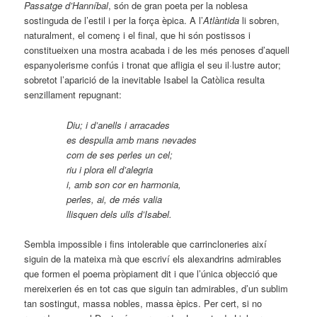
Passatge d’Hanníbal
, són de gran poeta per la noblesa
sostinguda de l’estil i per la força èpica. A l’
Atlàntida
li sobren,
naturalment, el començ i el final, que hi són postissos i
constitueixen una mostra acabada i de les més penoses d’aquell
espanyolerisme confús i tronat que afligia el seu il·lustre autor;
sobretot l’aparició de la inevitable Isabel la Catòlica resulta
senzillament repugnant:
Diu; i d’anells i arracades
es despulla amb mans nevades
com de ses perles un cel;
riu i plora ell d’alegria
i, amb son cor en harmonia,
perles, ai, de més valia
llisquen dels ulls d’Isabel.
Sembla impossible i fins intolerable que carrincloneries així
siguin de la mateixa mà que escriví els alexandrins admirables
que formen el poema pròpiament dit i que l’única objecció que
mereixerien és en tot cas que siguin tan admirables, d’un sublim
tan sostingut, massa nobles, massa èpics. Per cert, si no