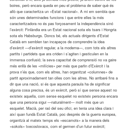
boires, però encara queda en peu el problema de saber què és
allò que caracteritza un «Estat nacional». A mi em sembla que
són unes determinades funcions i que entre elles la més
caracteritzadora no és pas forçosament la independència sinó
l’exèrcit: Finlàndia era un Estat nacional sota els tsars i Hongria
sota els Habsburgs. Doncs bé, els actuals dirigents d’Estat
Català em semblen tan incapaços de comprendre la idea
d’exèrcit —d’exèrcit regular, a la moderna—, com tots els altres
partits i partidets que ara criden i s’agiten i gesticulen en la
immensa confusió; la seva capacitat de comprensió no va gaire
més enllà de les «milícies» per més que parlin d’Exèrcit i la
prova n’és que, com els altres, han organitzat «columnes» de
partit aproximadament tan olles com les altres. No arribaré fins a
dir que una nació, si és que aquesta paraula ha de significar
alguna cosa precisa, és un exèrcit, però sí que sense aquest no
existeix aquella, com sense esquelet no existeix persona encara
que una persona sigui —naturalment— molt més que un
esquelet. Macià, per raó del seu ofici, en tenia una idea clara i
així quan fundà Estat Català, poc després de la guerra europea,
organitzà al mateix temps els «escamots» a la manera dels
«sokols» txecoslovacs, com el germen d’un futur exèrcit;