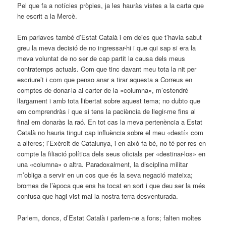
Pel que fa a notícies pròpies, ja les hauràs vistes a la carta que
he escrit a la Mercè.
Em parlaves també d’Estat Català i em deies que ­t’havia sabut
greu la meva decisió de no ingressar-hi i que qui sap si era la
meva voluntat de no ser de cap partit la causa dels meus
contratemps actuals. Com que tinc davant meu tota la nit per
escriure’t i com que penso anar a tirar aquesta a Correus en
comptes de donar-la al carter de la «columna», m’estendré
llargament i amb tota llibertat sobre aquest tema; no dubto que
em comprendràs i que si tens la paciència de llegir-me fins al
final em donaràs la raó. En tot cas la meva pertenència a Estat
Català no hauria tingut cap influència sobre el meu «destí» com
a alferes; l’Exèrcit de Catalunya, i en això fa bé, no té per res en
compte la filiació política dels seus oficials per «destinar-los» en
una «columna» o altra. Paradoxalment, la disciplina militar
m’obliga a servir en un cos que és la seva negació mateixa;
bromes de l’època que ens ha tocat en sort i que deu ser la més
confusa que hagi vist mai la nostra terra desventurada.
Parlem, doncs, d’Estat Català i parlem-ne a fons; falten moltes