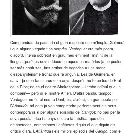
Comprendràs de passada el gran respecte que m’inspira Guimerà
i que alguna vegada t’ha sorprès. Verdaguer era més poeta,
d’acord, i tenia sobretot en grau més eminent l’instint de la
llengua, però les seves idees en aquestes matèries ja no podien
ser més confuses, fins arribar de vegades a una mena
d’espanyolerisme tronat que fa angúnia. Les de Guimerà, en
canvi, ja eren tan clares com anys després ho foren les de Prat
de la Riba; no és el nostre Shakespeare —i trobo ridícul que l’hi
comparin— però sí el nostre Alfieri. D’altra banda, tampoc
Verdaguer no és el nostre Dant; és, això sí, un gran poeta per
l’
At­làntida
, tal com ja van comprendre perfectament els seus
contemporanis (i per alguns episodis del
Canigó
); no pas per la
seva poesia lírica i menys encara la mística, que són
amanerades, carrinclones i enfitoses diguin el que diguin els
crítics d’ara. L’
Atlàntida
i els millors episodis del
Canigó
, com el