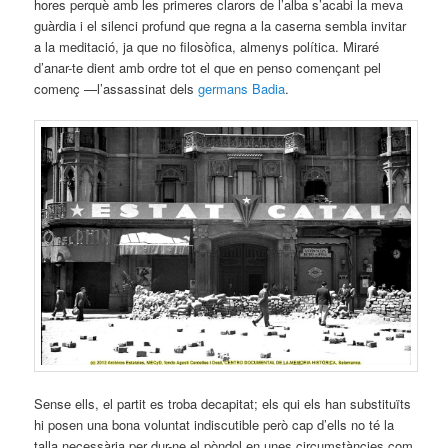
hores perquè amb les primeres clarors de l’alba s’acabi la meva
guàrdia i el silenci profund que regna a la caserna sembla invitar
a la meditació, ja que no filosòfica, almenys política. Miraré
d’anar-te dient amb ordre tot el que en penso començant pel
començ —l’assassinat dels
germans Badia
.
Sense ells, el partit es troba decapitat; els qui els han substituïts
hi posen una bona voluntat indiscutible però cap d’ells no té la
talla necessària per dur-ne el pòndol en unes circumstàncies com