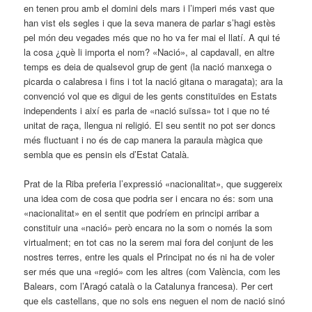
en tenen prou amb el domini dels mars i l’imperi més vast que
han vist els segles i que la seva manera de parlar s’hagi estès
pel món deu vegades més que no ho va fer mai el llatí. A qui té
la cosa ¿què li importa el nom? «Nació», al capdavall, en altre
temps es deia de qualsevol grup de gent (la nació manxega o
picarda o calabresa i fins i tot la nació gitana o maragata); ara la
convenció vol que es digui de les gents constituïdes en Estats
independents i així es parla de «nació suïssa» tot i que no té
unitat de raça, llengua ni religió. El seu sentit no pot ser doncs
més fluctuant i no és de cap manera la paraula màgica que
sembla que es pensin els d’Estat Català.
Prat de la Riba preferia l’expressió «nacionalitat», que suggereix
una idea com de cosa que podria ser i encara no és: som una
«nacionalitat» en el sentit que podríem en principi arribar a
constituir una «nació» però encara no la som o només la som
virtualment; en tot cas no la serem mai fora del conjunt de les
nostres terres, entre les quals el Principat no és ni ha de voler
ser més que una «regió» com les altres (com València, com les
Balears, com l’Aragó català o la Catalunya francesa). Per cert
que els castellans, que no sols ens neguen el nom de nació sinó