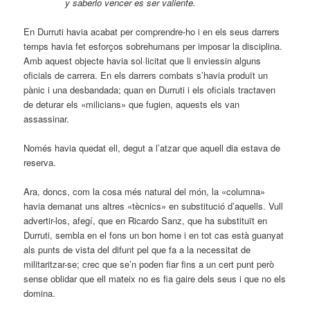
y saberlo vencer es ser valiente.
En Durruti havia acabat per comprendre-ho i en els seus dar­rers
temps havia fet esforços sobrehumans per imposar la disciplina.
Amb aquest objecte havia sol·licitat que li enviessin alguns
oficials de carrera. En els darrers combats s’havia produït un
pànic i una desbandada; quan en Durruti i els oficials tractaven
de deturar els «milicians» que fugien, aquests els van
assassinar.
Només havia quedat ell, degut a l’atzar que aquell dia estava de
reserva.
Ara, doncs, com la cosa més natural del món, la «columna»
havia demanat uns altres «tècnics» en substitució d’aquells. Vull
advertir-los, afegí, que en Ricardo Sanz, que ha substituït en
Durruti, sembla en el fons un bon home i en tot cas està guanyat
als punts de vista del difunt pel que fa a la necessitat de
militaritzar-se; crec que se’n poden fiar fins a un cert punt però
sense oblidar que ell mateix no es fia gaire dels seus i que no els
domina.