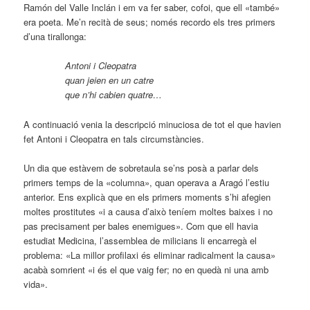
Ramón del Valle Inclán i em va fer saber, cofoi, que ell «també»
era poeta. Me’n recità de seus; només recordo els tres primers
d’una tirallonga:
Antoni i Cleopatra
quan jeien en un catre
que n’hi cabien quatre…
A continuació venia la descripció minuciosa de tot el que havien
fet Antoni i Cleopatra en tals circumstàncies.
Un dia que estàvem de sobretaula se’ns posà a parlar dels
primers temps de la «columna», quan operava a Aragó l’estiu
anterior. Ens explicà que en els primers moments s’hi afegien
moltes prostitutes «i a causa d’això teníem moltes baixes i no
pas precisament per bales enemigues». Com que ell havia
estudiat Medicina, l’assemblea de milicians li encarregà el
problema: «La millor profilaxi és eliminar radicalment la causa»
acabà somrient «i és el que vaig fer; no en quedà ni una amb
vida».