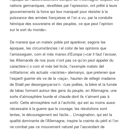
nations germaniques, réveillées par l’opression, ont prêté à leurs
gouvernements la force qui leur manquait pour résister à la
puissance des armées françaises et l’on a vu, par la conduite
héroïque des souverains et des peuples, ce que peut l’opinion
sur le sort du monde».
De manera que un mateix poble pot aparèixer, segons les
èpoques, les circumstàncies i el color de les opinions que
l’arrosseguen, com el més manso d’Europa («car il faut l’avouer,
les Allemands de nos jours n’ont pas ce qu’on peut appeler du
caractère») o com el més bel·licós, l’exemple mateix del
militarisme; els actuals «racistes» alemanys, que pretenen que
l’esperit guerrer els ve de la «raça», haurien de rellegir madame
de Staël per desenganyar-se’n: «Les poêles, la bière et la fumée
de tabac forment autour des gens du peuple, en Allemagne, une
sorte d’atmosphère lourde et chaude dont ils n’aiment pas à
sortir. Cette atmosphère nuit à l’activité, qui est au moins aussi
nécessaire à la guerre que le courage; les résolutions sont
lentes, le découragement est facile… L’imagination, qui est la
qualité dominante de l’Allemagne, inspire la crainte du péril si l’on
ne combat pas ce mouvement naturel par l’ascendant de