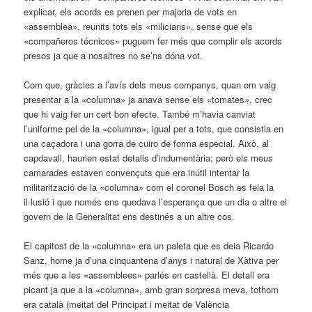
explicar, els acords es prenen per majoria de vots en
«assemblea», reunits tots els «milicians», sense que els
«compañeros técnicos» puguem fer més que complir els acords
presos ja que a nosaltres no se’ns dóna vot.
Com que, gràcies a l’avís dels meus companys, quan em vaig
presentar a la «columna» ja anava sense els «tomates», crec
que hi vaig fer un cert bon efecte. També m’havia canviat
l’uniforme pel de la «columna», igual per a tots, que consistia en
una caçadora i una gorra de cuiro de forma especial. Això, al
capdavall, haurien estat detalls d’indumentària; però els meus
camarades estaven convençuts que era inútil intentar la
militarització de la «columna» com el coronel Bosch es feia la
il·lusió i que només ens quedava l’esperança que un dia o altre el
govern de la Generalitat ens destinés a un altre cos.
El capitost de la «columna» era un paleta que es deia Ricardo
Sanz, home ja d’una cinquantena d’anys i natural de Xàtiva per
més que a les «assemblees» parlés en castellà. El detall era
picant ja que a la «columna», amb gran sorpresa meva, tot­hom
era català (meitat del Principat i meitat de València