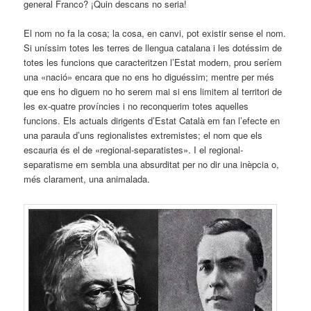
general Franco? ¡Quin descans no seria!
El nom no fa la cosa; la cosa, en canvi, pot existir sense el nom.
Si uníssim totes les terres de llengua catalana i les dotéssim de
totes les funcions que caracteritzen l’Estat modern, prou seríem
una «nació» encara que no ens ho diguéssim; mentre per més
que ens ho diguem no ho serem mai si ens limitem al territori de
les ex-quatre províncies i no reconquerim totes aquelles
funcions. Els actuals dirigents d’Estat Català em fan l’efecte en
una paraula d’uns regionalistes extremistes; el nom que els
escauria és el de «regional-separatistes». I el regional-
separatisme em sembla una absurditat per no dir una inèpcia o,
més clarament, una animalada.