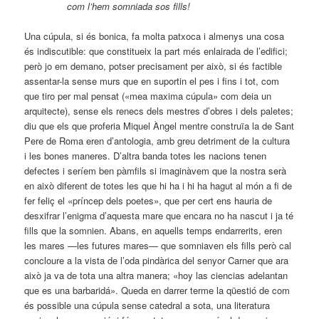
com l’hem somniada sos fills!
Una cúpula, si és bonica, fa molta patxoca i almenys una cosa
és indiscutible: que constitueix la part més enlairada de l’edifici;
però jo em demano, potser precisament per això, si és factible
assentar-la sense murs que en suportin el pes i fins i tot, com
que tiro per mal pensat («mea maxima cúpula» com deia un
arquitecte), sense els renecs dels mestres d’obres i dels paletes;
diu que els que proferia Miquel Àngel mentre construïa la de Sant
Pere de Roma eren d’antologia, amb greu detriment de la cultura
i les bones maneres. D’altra banda totes les nacions tenen
defectes i seríem ben pàmfils si imaginàvem que la nostra serà
en això diferent de totes les que hi ha i hi ha hagut al món a fi de
fer feliç el «príncep dels poetes», que per cert ens hauria de
desxifrar l’enigma d’aquesta mare que encara no ha nascut i ja té
fills que la somnien. Abans, en aquells temps endarrerits, eren
les mares —les futures mares— que somniaven els fills però cal
concloure a la vista de l’oda pindàrica del senyor Carner que ara
això ja va de tota una altra manera; «hoy las ciencias adelantan
que es una barbaridá». Queda en darrer terme la qüestió de com
és possible una cúpula sense catedral a sota, una literatura