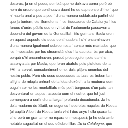
després, ja en el poder, semblà que ho deixava córrer però bé
hem de creure que continuava duent-ho de cap sense dir-ho i que
hi hauria anat a poc a poc i d’una manera esbiaixada partint del
que ja teníem, els Sometents i les Esquadres de Catalunya i les
forces d’ordre públic que en virtut de l’autonomia passaven a
dependre del govern de la Generalitat. Els germans Badia eren
en aquest aspecte els seus continuadors i s’hi encaminaven
d’una manera igualment sobreentesa i sense més marrades que
les imposades per les circumstàncies i la cautela; és per això,
perquè s’hi encaminaven, perquè prosseguien pels camins
assenyalats per Macià, que foren abatuts pels pistolers de la
FAI, al servei, conscientment o no, dels pitjors enemics del
nostre poble. Però els seus successors actuals es troben tan
afligits de miopia enfront de la idea d’exèrcit a la moderna com
puguin ser-ho les mentalitats més petit-burgeses d’un país tan
desventurat en aquest aspecte com el nostre, que tot just
començava a sortir d’una llarga i profunda decadència. Ja ho
deia madame de Staël, en segones i secretes núpcies de Rocca
(el capità Albert de Rocca tenia vint-i-dos anys i ella quaranta-
cinc però un gran amor no repara en mosques); ja ho deia amb
notable sagacitat en el seu cèlebre llibre
De la Catalogne
, que