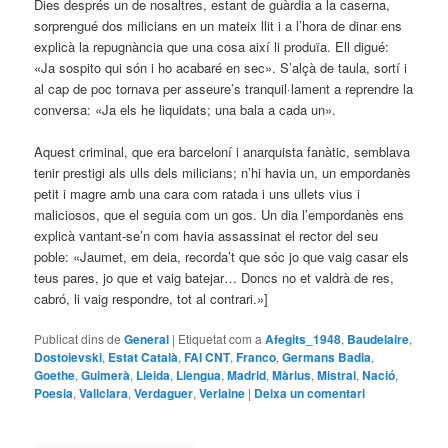
Dies després un de nosaltres, estant de guàrdia a la caserna,
sorprengué dos milicians en un mateix llit i a l’hora de dinar ens
explicà la repugnància que una cosa així li produïa. Ell digué:
«Ja sospito qui són i ho acabaré en sec». S’alçà de taula, sortí i
al cap de poc tornava per asseure’s tranquil·lament a reprendre la
conversa: «Ja els he liquidats; una bala a cada un».
Aquest criminal, que era barceloní i anarquista fanàtic, semblava
tenir prestigi als ulls dels milicians; n’hi havia un, un empordanès
petit i magre amb una cara com ratada i uns ullets vius i
maliciosos, que el seguia com un gos. Un dia l’empordanès ens
explicà vantant-se’n com havia assassinat el rector del seu
poble: «Jaumet, em deia, recorda’t que sóc jo que vaig casar els
teus pares, jo que et vaig batejar… Doncs no et valdrà de res,
cabró, li vaig respondre, tot al contrari.»]
Publicat dins de
General
|
Etiquetat com a
Afegits_1948
,
Baudelaire
,
Dostoievski
,
Estat Català
,
FAI CNT
,
Franco
,
Germans Badia
,
Goethe
,
Guimerà
,
Lleida
,
Llengua
,
Madrid
,
Màrius
,
Mistral
,
Nació
,
Poesia
,
Vallclara
,
Verdaguer
,
Verlaine
|
Deixa un comentari