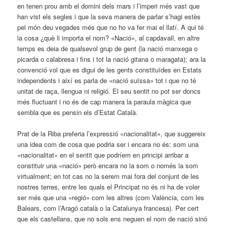
en tenen prou amb el domini dels mars i l’imperi més vast que
han vist els segles i que la seva manera de parlar s’hagi estès
pel món deu vegades més que no ho va fer mai el llatí. A qui té
la cosa ¿què li importa el nom? «Nació», al capdavall, en altre
temps es deia de qualsevol grup de gent (la nació manxega o
picarda o calabresa i fins i tot la nació gitana o maragata); ara la
convenció vol que es digui de les gents constituïdes en Estats
independents i així es parla de «nació suïssa» tot i que no té
unitat de raça, llengua ni religió. El seu sentit no pot ser doncs
més fluctuant i no és de cap manera la paraula màgica que
sembla que es pensin els d’Estat Català.
Prat de la Riba preferia l’expressió «nacionalitat», que suggereix
una idea com de cosa que podria ser i encara no és: som una
«nacionalitat» en el sentit que podríem en principi arribar a
constituir una «nació» però encara no la som o només la som
virtualment; en tot cas no la serem mai fora del conjunt de les
nostres terres, entre les quals el Principat no és ni ha de voler
ser més que una «regió» com les altres (com València, com les
Balears, com l’Aragó català o la Catalunya francesa). Per cert
que els castellans, que no sols ens neguen el nom de nació sinó