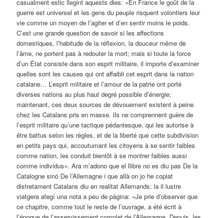
casualment estic llegint aquests dies: «En France le goût de la
guerre est universel et les gens du peuple risquent volontiers leur
vie comme un moyen de l’agiter et d’en sentir moins le poids.
C’est une grande question de savoir si les affections
domestiques, l’habitude de la réflexion, la douceur même de
l’âme, ne portent pas à redouter la mort; mais si toute la force
d’un État consiste dans son esprit militaire, il importe d’examiner
quelles sont les causes qui ont affaibli cet esprit dans la nation
catalane… L’esprit militaire et l’amour de la patrie ont porté
diverses nations au plus haut degré possible d’énergie;
maintenant, ces deux sources de dévouement existent à peine
chez les Catalans pris en masse. Ils ne comprennent guère de
l’esprit militaire qu’une tactique pédantesque, qui les autorise à
être battus selon les règles, et de la liberté que cette subdivision
en petits pays qui, accoutumant les citoyens à se sentir faibles
comme nation, les conduit bientôt à se montrer faibles aussi
comme individus». Ara m’adono que el llibre no es diu pas De la
Catalogne sinó De l’Allemagne i que allà on jo he copiat
distretament Catalans diu en realitat Allemands; la il·lustre
viatgera afegí una nota a peu de pàgina: «Je prie d’observer que
ce chapitre, comme tout le reste de l’ouvrage, a été écrit à
l’époque de l’asservissement complet de l’Allemagne. Depuis, les