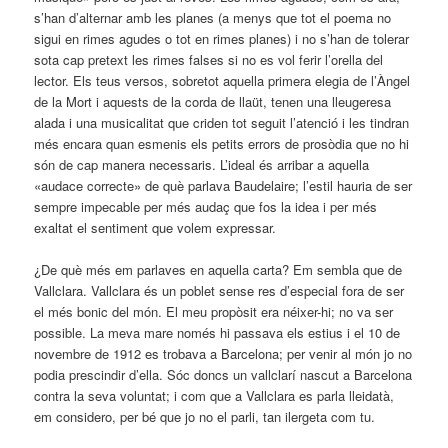
s’han d’alternar amb les planes (a menys que tot el poema no
sigui en rimes agudes o tot en rimes planes) i no s’han de tolerar
sota cap pretext les rimes falses si no es vol ferir l’orella del
lector. Els teus versos, sobretot aquella primera elegia de l’Àngel
de la Mort i aquests de la corda de llaüt, tenen una lleugeresa
alada i una musicalitat que criden tot seguit l’atenció i les tindran
més encara quan esmenis els petits errors de prosòdia que no hi
són de cap manera necessaris. L’ideal és arribar a aquella
«audace correcte» de què parlava Baudelaire; l’estil hauria de ser
sempre impecable per més audaç que fos la idea i per més
exaltat el sentiment que volem expressar.
¿De què més em parlaves en aquella carta? Em sembla que de
Vallclara. Vallclara és un poblet sense res d’especial fora de ser
el més bonic del món. El meu propòsit era néixer-hi; no va ser
possible. La meva mare només hi passava els estius i el 10 de
novembre de 1912 es trobava a Barcelona; per venir al món jo no
podia prescindir d’ella. Sóc doncs un vallclarí nascut a Barcelona
contra la seva voluntat; i com que a Vallclara es parla lleidatà,
em considero, per bé que jo no el parli, tan ilergeta com tu.