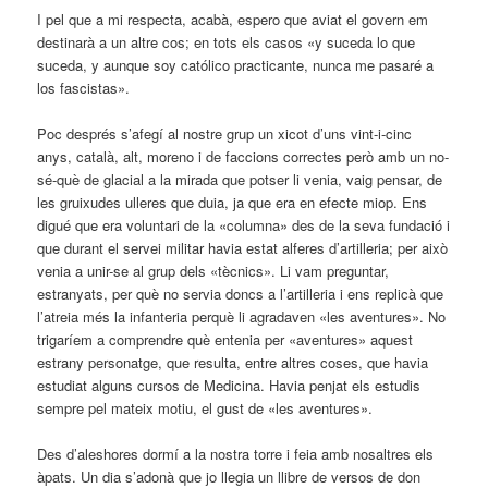
I pel que a mi respecta, acabà, espero que aviat el govern em
destinarà a un altre cos; en tots els casos «y suceda lo que
suceda, y aunque soy católico practicante, nunca me pasaré a
los fascistas».
Poc després s’afegí al nostre grup un xicot d’uns vint-i-cinc
anys, català, alt, moreno i de faccions correctes però amb un no-
sé-què de glacial a la mirada que potser li venia, vaig pensar, de
les gruixudes ulleres que duia, ja que era en efecte miop. Ens
digué que era voluntari de la «columna» des de la seva fundació i
que durant el servei militar havia estat alferes d’artilleria; per això
venia a unir-se al grup dels «tècnics». Li vam preguntar,
estranyats, per què no servia doncs a l’artilleria i ens replicà que
l’atreia més la infanteria perquè li agradaven «les aventures». No
trigaríem a comprendre què entenia per «aventures» aquest
estrany personatge, que resulta, entre altres coses, que havia
estudiat alguns cursos de Medicina. Havia penjat els estudis
sempre pel mateix motiu, el gust de «les aventures».
Des d’aleshores dormí a la nostra torre i feia amb nosaltres els
àpats. Un dia s’adonà que jo llegia un llibre de versos de don