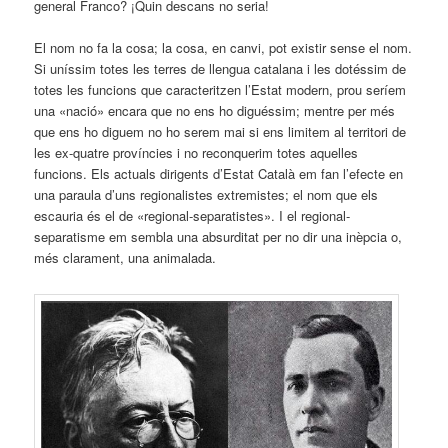
general Franco? ¡Quin descans no seria!
El nom no fa la cosa; la cosa, en canvi, pot existir sense el nom.
Si uníssim totes les terres de llengua catalana i les dotéssim de
totes les funcions que caracteritzen l’Estat modern, prou seríem
una «nació» encara que no ens ho diguéssim; mentre per més
que ens ho diguem no ho serem mai si ens limitem al territori de
les ex-quatre províncies i no reconquerim totes aquelles
funcions. Els actuals dirigents d’Estat Català em fan l’efecte en
una paraula d’uns regionalistes extremistes; el nom que els
escauria és el de «regional-separatistes». I el regional-
separatisme em sembla una absurditat per no dir una inèpcia o,
més clarament, una animalada.