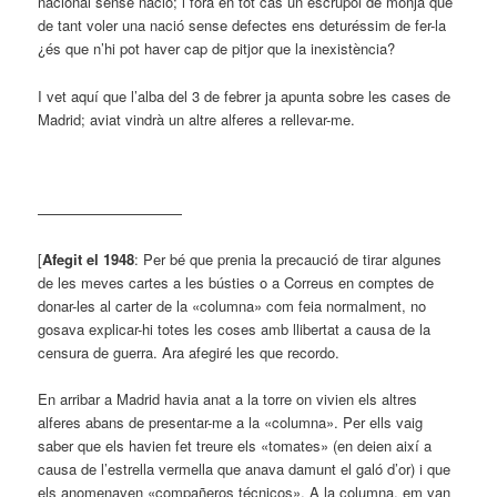
nacional sense nació; i fóra en tot cas un escrúpol de monja que
de tant voler una nació sense defectes ens deturéssim de fer-la
¿és que n’hi pot haver cap de pitjor que la inexistència?
I vet aquí que l’alba del 3 de febrer ja apunta sobre les cases de
Madrid; aviat vindrà un altre alferes a rellevar-me.
——————————
[
Afegit el 1948
: Per bé que prenia la precaució de tirar algunes
de les meves cartes a les bústies o a Correus en comptes de
donar-les al carter de la «columna» com feia normalment, no
gosava explicar-hi totes les coses amb llibertat a causa de la
censura de guerra. Ara afegiré les que recordo.
En arribar a Madrid havia anat a la torre on vivien els altres
alferes abans de presentar-me a la «columna». Per ells vaig
saber que els havien fet treure els «tomates» (en deien així a
causa de l’estrella vermella que anava damunt el galó d’or) i que
els anomenaven «compañeros técnicos». A la columna, em van