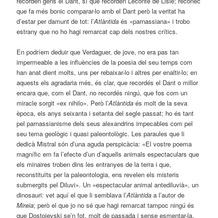
recorden gens el Dant, sí que recorden Leconte de Lisle; reconec
que fa més bonic comparar-lo amb el Dant però la veritat ha
d’estar per damunt de tot: l’
Atlàntida
és «parnassiana» i trobo
estrany que no ho hagi remarcat cap dels nostres crítics.
En podríem deduir que Verdaguer, de jove, no era pas tan
impermeable a les influències de la poesia del seu temps com
han anat dient molts, uns per rebaixar-lo i altres per enaltir-lo; en
aquests els agradaria més, és clar, que recordés el Dant o millor
encara que, com el Dant, no recordés ningú, que fos com un
miracle sorgit «ex nihilo». Però l’
Atlàntida
és molt de la seva
època, els anys seixanta i setanta del segle passat; ho és tant
pel parnassianisme dels seus alexandrins impecables com pel
seu tema geològic i quasi paleontològic. Les paraules que li
dedicà Mistral són d’una aguda perspicàcia: «El vostre poema
magnífic em fa l’efecte d’un d’aquells animals espectaculars que
els minaires troben dins les entranyes de la terra i que,
reconstituïts per la paleontologia, ens revelen els misteris
submergits pel Diluvi». Un «espectacular animal antediluvià», un
dinosauri: vet aquí el que li semblava l’
Atlàntida
a l’autor de
Mireia
; però el que jo no sé que hagi remarcat tampoc ningú és
que Dostoievski se’n fot, molt de passada i sense esmentar-la,