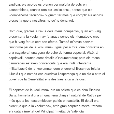
explicar, els acords es prenen per majoria de vots en
«assemblea», reunits tots els «milicians», sense que els
«compañeros técnicos» puguem fer més que complir els acords
presos ja que a nosaltres no se’ns dóna vot.
Com que, gràcies a l’avís dels meus companys, quan em vaig
presentar a la «columna» ja anava sense els «tomates», crec
que hi vaig fer un cert bon efecte. També m’havia canviat
l’uniforme pel de la «columna», igual per a tots, que consistia en
una caçadora i una gorra de cuiro de forma especial. Això, al
capdavall, haurien estat detalls d’indumentària; però els meus
camarades estaven convençuts que era inútil intentar la
militarització de la «columna» com el coronel Bosch es feia la
il·lusió i que només ens quedava l’esperança que un dia o altre el
govern de la Generalitat ens destinés a un altre cos.
El capitost de la «columna» era un paleta que es deia Ricardo
Sanz, home ja d’una cinquantena d’anys i natural de Xàtiva per
més que a les «assemblees» parlés en castellà. El detall era
picant ja que a la «columna», amb gran sorpresa meva, tot­hom
era català (meitat del Principat i meitat de València