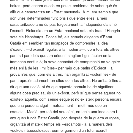
boires, però encara queda en peu el problema de saber què és
allò que caracteritza un «Estat nacional». A mi em sembla que
són unes determinades funcions i que entre elles la més
caracteritzadora no és pas forçosament la independència sinó
l’exèrcit: Finlàndia era un Estat nacional sota els tsars i Hongria
sota els Habsburgs. Doncs bé, els actuals dirigents d’Estat
Català em semblen tan incapaços de comprendre la idea
d’exèrcit —d’exèrcit regular, a la moderna—, com tots els altres
partits i partidets que ara criden i s’agiten i gesticulen en la
immensa confusió; la seva capacitat de comprensió no va gaire
més enllà de les «milícies» per més que parlin d’Exèrcit i la
prova n’és que, com els altres, han organitzat «columnes» de
partit aproximadament tan olles com les altres. No arribaré fins a
dir que una nació, si és que aquesta paraula ha de significar
alguna cosa precisa, és un exèrcit, però sí que sense aquest no
existeix aquella, com sense esquelet no existeix persona encara
que una persona sigui —naturalment— molt més que un
esquelet. Macià, per raó del seu ofici, en tenia una idea clara i
així quan fundà Estat Català, poc després de la guerra europea,
organitzà al mateix temps els «escamots» a la manera dels
«sokols» txecoslovacs, com el germen d’un futur exèrcit;