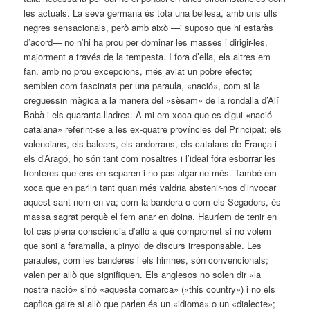
les actuals. La seva germana és tota una bellesa, amb uns ulls
negres sensacionals, però amb això —i suposo que hi estaràs
d’acord— no n’hi ha prou per dominar les masses i dirigir-les,
majorment a través de la tempesta. I fora d’ella, els altres em
fan, amb no prou excepcions, més aviat un pobre efecte;
semblen com fascinats per una paraula, «nació», com si la
creguessin màgica a la manera del «sèsam» de la rondalla d’Alí
Babà i els quaranta lladres. A mi em xoca que es digui «nació
catalana» referint-se a les ex-quatre províncies del Principat; els
valencians, els balears, els andorrans, els catalans de França i
els d’Aragó, ho són tant com nos­altres i l’ideal fóra esborrar les
fronteres que ens en se­paren i no pas alçar-ne més. També em
xoca que en parlin tant quan més valdria abstenir-nos d’invocar
aquest sant nom en va; com la bandera o com els Segadors, és
massa sagrat perquè el fem anar en doina. Hauríem de tenir en
tot cas plena consciència d’allò a què compromet si no volem
que soni a faramalla, a pinyol de discurs irresponsable. Les
paraules, com les banderes i els himnes, són convencionals;
valen per allò que signifiquen. Els anglesos no solen dir «la
nostra nació» sinó «aquesta comarca» («this country») i no els
capfica gaire si allò que parlen és un «idioma» o un «dialecte»;