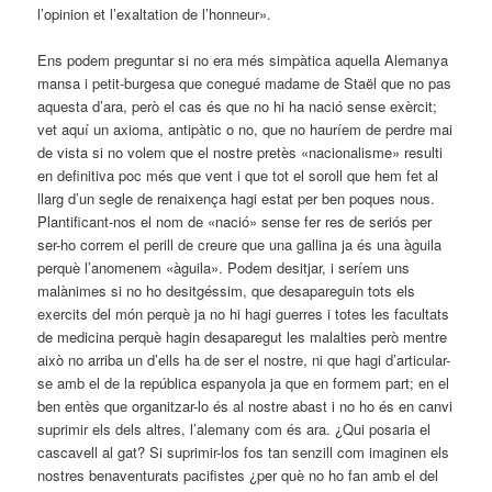
l’opinion et l’exaltation de l’honneur».
Ens podem preguntar si no era més simpàtica aquella Alemanya
mansa i petit-burgesa que conegué madame de Staël que no pas
aquesta d’ara, però el cas és que no hi ha nació sense exèrcit;
vet aquí un axioma, antipàtic o no, que no hauríem de perdre mai
de vista si no volem que el nostre pretès «nacionalisme» resulti
en definitiva poc més que vent i que tot el soroll que hem fet al
llarg d’un segle de renaixença hagi estat per ben poques nous.
Plantificant-nos el nom de «nació» sense fer res de seriós per
ser-ho correm el perill de creure que una gallina ja és una àguila
perquè l’anomenem «àguila». Podem desitjar, i seríem uns
malànimes si no ho desitgéssim, que desapareguin tots els
exercits del món perquè ja no hi hagi guerres i totes les facultats
de medicina perquè hagin desaparegut les malalties però mentre
això no arriba un d’ells ha de ser el nostre, ni que hagi d’articular-
se amb el de la república espanyola ja que en formem part; en el
ben entès que organitzar-lo és al nostre abast i no ho és en canvi
suprimir els dels altres, l’alemany com és ara. ¿Qui posaria el
cascavell al gat? Si suprimir-los fos tan senzill com imaginen els
nostres benaventurats pacifistes ¿per què no ho fan amb el del