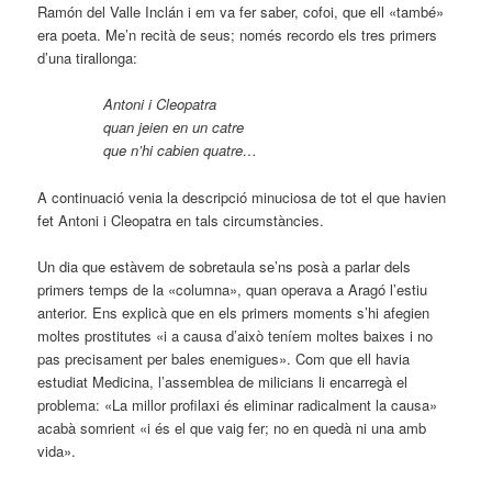
Ramón del Valle Inclán i em va fer saber, cofoi, que ell «també»
era poeta. Me’n recità de seus; només recordo els tres primers
d’una tirallonga:
Antoni i Cleopatra
quan jeien en un catre
que n’hi cabien quatre…
A continuació venia la descripció minuciosa de tot el que havien
fet Antoni i Cleopatra en tals circumstàncies.
Un dia que estàvem de sobretaula se’ns posà a parlar dels
primers temps de la «columna», quan operava a Aragó l’estiu
anterior. Ens explicà que en els primers moments s’hi afegien
moltes prostitutes «i a causa d’això teníem moltes baixes i no
pas precisament per bales enemigues». Com que ell havia
estudiat Medicina, l’assemblea de milicians li encarregà el
problema: «La millor profilaxi és eliminar radicalment la causa»
acabà somrient «i és el que vaig fer; no en quedà ni una amb
vida».