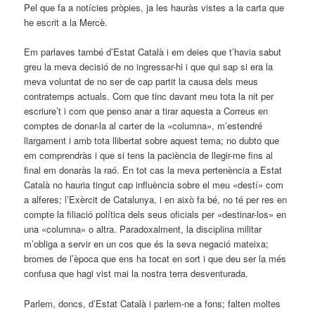
Pel que fa a notícies pròpies, ja les hauràs vistes a la carta que
he escrit a la Mercè.
Em parlaves també d’Estat Català i em deies que ­t’havia sabut
greu la meva decisió de no ingressar-hi i que qui sap si era la
meva voluntat de no ser de cap partit la causa dels meus
contratemps actuals. Com que tinc davant meu tota la nit per
escriure’t i com que penso anar a tirar aquesta a Correus en
comptes de donar-la al carter de la «columna», m’estendré
llargament i amb tota llibertat sobre aquest tema; no dubto que
em comprendràs i que si tens la paciència de llegir-me fins al
final em donaràs la raó. En tot cas la meva pertenència a Estat
Català no hauria tingut cap influència sobre el meu «destí» com
a alferes; l’Exèrcit de Catalunya, i en això fa bé, no té per res en
compte la filiació política dels seus oficials per «destinar-los» en
una «columna» o altra. Paradoxalment, la disciplina militar
m’obliga a servir en un cos que és la seva negació mateixa;
bromes de l’època que ens ha tocat en sort i que deu ser la més
confusa que hagi vist mai la nostra terra desventurada.
Parlem, doncs, d’Estat Català i parlem-ne a fons; falten moltes