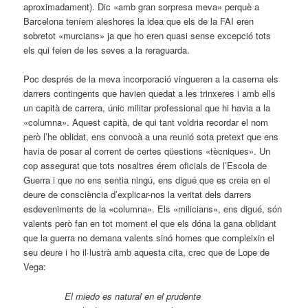
aproximadament). Dic «amb gran sorpresa meva» perquè a
Barcelona teníem aleshores la idea que els de la FAI eren
sobretot «murcians» ja que ho eren quasi sense excepció tots
els qui feien de les seves a la reraguarda.
Poc després de la meva incorporació vingueren a la caserna els
darrers contingents que havien quedat a les trinxeres i amb ells
un capità de carrera, únic militar professional que hi havia a la
«columna». Aquest capità, de qui tant voldria recordar el nom
però l’he oblidat, ens convocà a una reunió sota pretext que ens
havia de posar al corrent de certes qüestions «tècniques». Un
cop assegurat que tots nosaltres érem oficials de l’Escola de
Guerra i que no ens sentia ningú, ens digué que es creia en el
deure de consciència d’explicar-nos la veritat dels darrers
esdeveniments de la «columna». Els «milicians», ens digué, són
valents però fan en tot moment el que els dóna la gana oblidant
que la guerra no demana valents sinó homes que compleixin el
seu deure i ho il·lustrà amb aquesta cita, crec que de Lope de
Vega:
El miedo es natural en el prudente