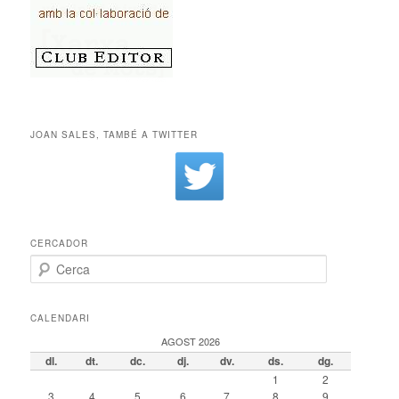
JOAN SALES, TAMBÉ A TWITTER
CERCADOR
Cerca
CALENDARI
AGOST 2026
dl.
dt.
dc.
dj.
dv.
ds.
dg.
1
2
3
4
5
6
7
8
9