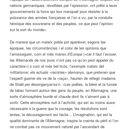
nations germaniques, réveillées par l’opression, ont prêté à leurs
gouvernements la force qui leur manquait pour résister à la
puissance des armées françaises et l’on a vu, par la conduite
héroïque des souverains et des peuples, ce que peut l’opinion
sur le sort du monde».
De manera que un mateix poble pot aparèixer, segons les
èpoques, les circumstàncies i el color de les opinions que
l’arrosseguen, com el més manso d’Europa («car il faut l’avouer,
les Allemands de nos jours n’ont pas ce qu’on peut appeler du
caractère») o com el més bel·licós, l’exemple mateix del
militarisme; els actuals «racistes» alemanys, que pretenen que
l’esperit guerrer els ve de la «raça», haurien de rellegir madame
de Staël per desenganyar-se’n: «Les poêles, la bière et la fumée
de tabac forment autour des gens du peuple, en Allemagne, une
sorte d’atmosphère lourde et chaude dont ils n’aiment pas à
sortir. Cette atmosphère nuit à l’activité, qui est au moins aussi
nécessaire à la guerre que le courage; les résolutions sont
lentes, le découragement est facile… L’imagination, qui est la
qualité dominante de l’Allemagne, inspire la crainte du péril si l’on
ne combat pas ce mouvement naturel par l’ascendant de