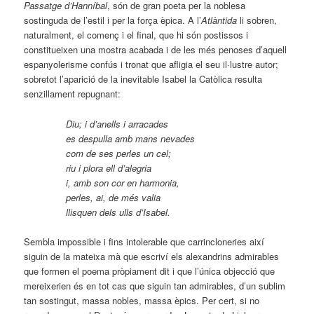
Passatge d’Hanníbal
, són de gran poeta per la noblesa
sostinguda de l’estil i per la força èpica. A l’
Atlàntida
li sobren,
naturalment, el començ i el final, que hi són postissos i
constitueixen una mostra acabada i de les més penoses d’aquell
espanyolerisme confús i tronat que afligia el seu il·lustre autor;
sobretot l’aparició de la inevitable Isabel la Catòlica resulta
senzillament repugnant:
Diu; i d’anells i arracades
es despulla amb mans nevades
com de ses perles un cel;
riu i plora ell d’alegria
i, amb son cor en harmonia,
perles, ai, de més valia
llisquen dels ulls d’Isabel.
Sembla impossible i fins intolerable que carrincloneries així
siguin de la mateixa mà que escriví els alexandrins admirables
que formen el poema pròpiament dit i que l’única objecció que
mereixerien és en tot cas que siguin tan admirables, d’un sublim
tan sostingut, massa nobles, massa èpics. Per cert, si no