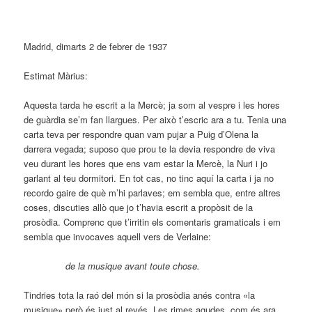
Madrid, dimarts 2 de febrer de 1937
Estimat Màrius:
Aquesta tarda he escrit a la Mercè; ja som al vespre i les hores
de guàrdia se’m fan llargues. Per això t’escric ara a tu. Tenia una
carta teva per respondre quan vam pujar a Puig d’Olena la
darrera vegada; suposo que prou te la devia respondre de viva
veu durant les hores que ens vam estar la Mercè, la Nuri i jo
garlant al teu dormitori. En tot cas, no tinc aquí la carta i ja no
recordo gaire de què m’hi parlaves; em sembla que, entre altres
coses, discuties allò que jo t’havia escrit a propòsit de la
prosòdia. Comprenc que t’irritin els comentaris gramaticals i em
sembla que invocaves aquell vers de Verlaine:
de la musique avant toute chose.
Tindries tota la raó del món si la prosòdia anés contra «la
musique» però és just al revés. Les rimes agudes, com és ara,