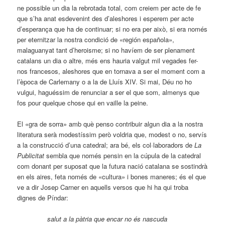
ne possible un dia la rebrotada total, com creiem per acte de fe
que s’ha anat esdevenint des d’aleshores i esperem per acte
d’esperança que ha de continuar; si no era per això, si era només
per eternitzar la nostra condició de «región española»,
malaguanyat tant d’heroisme; si no havíem de ser plenament
catalans un dia o altre, més ens hauria valgut mil vegades fer-
nos francesos, aleshores que en tornava a ser el moment com a
l’època de Carlemany o a la de Lluís XIV. Si mai, Déu no ho
vulgui, haguéssim de renunciar a ser el que som, almenys que
fos pour quelque chose qui en vaille la peine.
El «gra de sorra» amb què penso contribuir algun dia a la nostra
literatura serà modestíssim però voldria que, modest o no, servís
a la construcció d’una catedral; ara bé, els col·laboradors de
La
Publicitat
sembla que només pensin en la cúpula de la catedral
com donant per suposat que la futura nació catalana se sostindrà
en els aires, feta només de «cultura» i bones maneres; és el que
ve a dir Josep Carner en aquells versos que hi ha qui troba
dignes de Píndar:
salut a la pàtria que encar no és nascuda