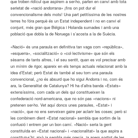
que troben ridícul que aspirem a ser-ho, parlen en canvi amb tota
serietat de «nació andorrana» ¡fins on pot dur el
convencionalisme dels mots! Una part petitíssima de les nostres
terres ho fóra perquè és un Estat independent i no en canvi el
conjunt, més gran que Bèlgica i Holanda sumades i amb una
població que dobla la de Norue­ga i s’acosta a la de Suècia.
«Nació» és una paraula en definitiva tan vaga com «república»,
«esquerra», «socialització» o «col·lectivisme» que són els
sèsams de tants altres, i el seu sentit, quan es vol precisar amb
un mínim de rigor, apareix en els temps actuals relacionat amb la
idea d’Estat; però Estat és també al seu torn una paraula
convencional, ¿no és absurd que ho sigui Andorra i no, com és
ara, la Generalitat de Catalunya? Hi ha d’altra banda «Estats»
extensíssims, com cada un dels qui constitueixen la
confederació nord-americana, que no són pas «nacions» ni
pretenen ser-ho. Vet aquí doncs unes paraules, «Estat» i
«nació», que no ens serveixen gaire per aclarir les coses; però si
les combinem dient «Estat nacional» sembla que sortim de la
confusió i entrem per un bon camí. «Nació» seria la gent
constituïda en «Estat nacional» i «nacionalitat» la que aspira a
constituir-s’hi; això ja sembla més precís, ja anem sortint de les