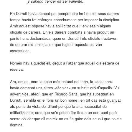
y saberlo vencer es ser valiente.
En Durruti havia acabat per comprendre-ho i en els seus dar­rers
temps havia fet esforços sobrehumans per imposar la disciplina.
Amb aquest objecte havia sol·licitat que li enviessin alguns
oficials de carrera. En els darrers combats s’havia produït un
pànic i una desbandada; quan en Durruti i els oficials tractaven
de deturar els «milicians» que fugien, aquests els van
assassinar.
Només havia quedat ell, degut a l’atzar que aquell dia estava de
reserva.
Ara, doncs, com la cosa més natural del món, la «columna»
havia demanat uns altres «tècnics» en substitució d’aquells. Vull
advertir-los, afegí, que en Ricardo Sanz, que ha substituït en
Durruti, sembla en el fons un bon home i en tot cas està guanyat
als punts de vista del difunt pel que fa a la necessitat de
militaritzar-se; crec que se’n poden fiar fins a un cert punt però
sense oblidar que ell mateix no es fia gaire dels seus i que no els
domina.