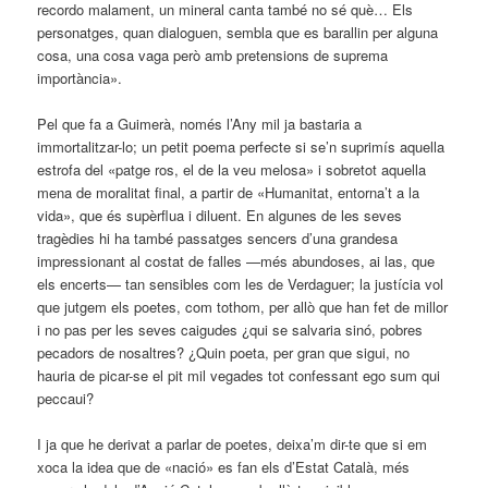
recordo malament, un mineral canta també no sé què… Els
personatges, quan dialoguen, sembla que es barallin per alguna
cosa, una cosa vaga però amb pretensions de suprema
importància».
Pel que fa a Guimerà, només l’Any mil ja bastaria a
immortalitzar-lo; un petit poema perfecte si se’n suprimís aquella
estrofa del «patge ros, el de la veu melosa» i sobretot aquella
mena de moralitat final, a partir de «Humanitat, entorna’t a la
vida», que és supèrflua i diluent. En algunes de les seves
tragèdies hi ha també passatges sencers d’una grandesa
impressionant al costat de falles —més abundoses, ai las, que
els encerts— tan sensibles com les de Verdaguer; la justícia vol
que jutgem els poetes, com tothom, per allò que han fet de millor
i no pas per les seves caigudes ¿qui se salvaria sinó, pobres
pecadors de nosaltres? ¿Quin poeta, per gran que sigui, no
hauria de picar-se el pit mil vegades tot confessant ego sum qui
peccaui?
I ja que he derivat a parlar de poetes, deixa’m dir-te que si em
xoca la idea que de «nació» es fan els d’Estat Català, més