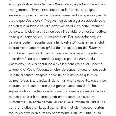
en un passatge dels
Germans Karamàzov
, aquell en què un dels
tres germans, l’Ivan, l’intel.lectual de la família, es proposa
escriure un poema «sobre un cataclisme geològic»; no és pas de
creure que Dostoievski l’hagués llegida en alguna traducció però
es veu que la idea d’aquella
Atlàntida
de què en aquell moment
parlava amb elogi la crítica europea li semblà força estrambòtica,
cosa que, convinguem-hi, es comprèn. Per aconsolar-nos, els
catalans podem recordar que a la novel·la
Dimonis
s’havia fotut
encara més i amb molta gràcia de la segona part del
Faust
; hi
surt Stepan Trofímovitx, autor d’un poema al·legòric «de forma
lírico-dramàtica que recorda la segona part del
Faust
» diu
Dostoievski, que a continuació explica com era aquell «poema
al.legòric»: «Obre l’escena un chor de dones, al qual en succeeix
un altre d’homes; després en ve un altre de no sé què ni de
quines forces i, al capdavall de tot, un chor d’esperits, encara per
encarnar però que senten unes ganes furibundes de fer-ho.
Aquests chors canten alguna cosa molt confusa, que podrien ser
renecs o potser blasfèmies però amb accents de suprem
humorisme. De sobte canvia l’escena i ens trobem davant d’una
certa Vita otiosa en la qual canten fins i tot els insectes, surten
tortugues amb certes frases sagramentals en llatí i fins, si no