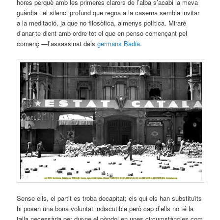
hores perquè amb les primeres clarors de l’alba s’acabi la meva
guàrdia i el silenci profund que regna a la caserna sembla invitar
a la meditació, ja que no filosòfica, almenys política. Miraré
d’anar-te dient amb ordre tot el que en penso començant pel
començ —l’assassinat dels
germans Badia
.
Sense ells, el partit es troba decapitat; els qui els han substituïts
hi posen una bona voluntat indiscutible però cap d’ells no té la
talla necessària per dur-ne el pòndol en unes circumstàncies com