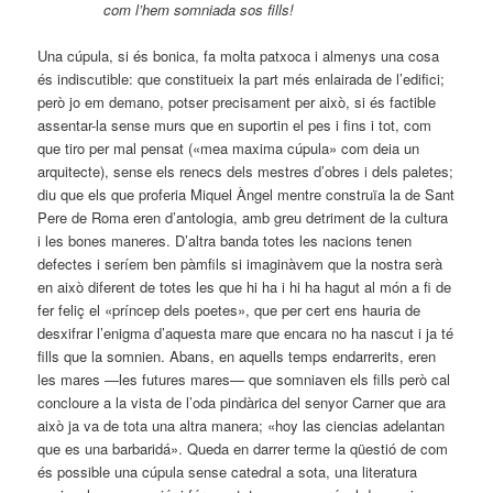
com l’hem somniada sos fills!
Una cúpula, si és bonica, fa molta patxoca i almenys una cosa
és indiscutible: que constitueix la part més enlairada de l’edifici;
però jo em demano, potser precisament per això, si és factible
assentar-la sense murs que en suportin el pes i fins i tot, com
que tiro per mal pensat («mea maxima cúpula» com deia un
arquitecte), sense els renecs dels mestres d’obres i dels paletes;
diu que els que proferia Miquel Àngel mentre construïa la de Sant
Pere de Roma eren d’antologia, amb greu detriment de la cultura
i les bones maneres. D’altra banda totes les nacions tenen
defectes i seríem ben pàmfils si imaginàvem que la nostra serà
en això diferent de totes les que hi ha i hi ha hagut al món a fi de
fer feliç el «príncep dels poetes», que per cert ens hauria de
desxifrar l’enigma d’aquesta mare que encara no ha nascut i ja té
fills que la somnien. Abans, en aquells temps endarrerits, eren
les mares —les futures mares— que somniaven els fills però cal
concloure a la vista de l’oda pindàrica del senyor Carner que ara
això ja va de tota una altra manera; «hoy las ciencias adelantan
que es una barbaridá». Queda en darrer terme la qüestió de com
és possible una cúpula sense catedral a sota, una literatura