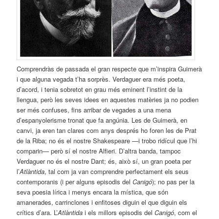
Comprendràs de passada el gran respecte que m’inspira Guimerà
i que alguna vegada t’ha sorprès. Verdaguer era més poeta,
d’acord, i tenia sobretot en grau més eminent l’instint de la
llengua, però les seves idees en aquestes matèries ja no podien
ser més confuses, fins arribar de vegades a una mena
d’espanyolerisme tronat que fa angúnia. Les de Guimerà, en
canvi, ja eren tan clares com anys després ho foren les de Prat
de la Riba; no és el nostre Shakespeare —i trobo ridícul que l’hi
comparin— però sí el nostre Alfieri. D’altra banda, tampoc
Verdaguer no és el nostre Dant; és, això sí, un gran poeta per
l’
At­làntida
, tal com ja van comprendre perfectament els seus
contemporanis (i per alguns episodis del
Canigó
); no pas per la
seva poesia lírica i menys encara la mística, que són
amanerades, carrinclones i enfitoses diguin el que diguin els
crítics d’ara. L’
Atlàntida
i els millors episodis del
Canigó
, com el