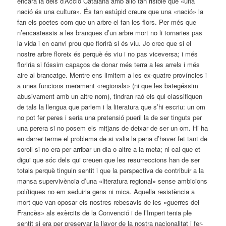
encara la dels d’Acció Catalana amb allò tan risible que «una
nació és una cultura». És tan estúpid creure que una «nació» la
fan els poetes com que un arbre el fan les flors. Per més que
n’encastessis a les branques d’un arbre mort no li tornaries pas
la vida i en canvi prou que florirà si és viu. Jo crec que si el
nostre arbre floreix és perquè és viu i no pas viceversa; i més
floriria si fóssim capaços de donar més terra a les arrels i més
aire al brancatge. Mentre ens limitem a les ex-quatre províncies i
a unes funcions merament «regionals» (ni que les bategéssim
abusivament amb un altre nom), tindran raó els qui classifiquen
de tals la llengua que parlem i la literatura que s’hi escriu: un om
no pot fer peres i seria una pretensió pueril la de ser tinguts per
una perera si no posem els mitjans de deixar de ser un om. Hi ha
en darrer terme el problema de si valia la pena d’haver fet tant de
soroll si no era per arribar un dia o altre a la meta; ni cal que et
digui que sóc dels qui creuen que les resurreccions han de ser
totals perquè tinguin sentit i que la perspectiva de contribuir a la
mansa supervivència d’una «literatura regional» sense ambicions
polítiques no em seduiria gens ni mica. Aquella resistència a
mort que van oposar els nostres rebesavis de les «guerres del
Francès» als exèrcits de la Convenció i de l’Imperi tenia ple
sentit si era per preservar la llavor de la nostra nacionalitat i fer-