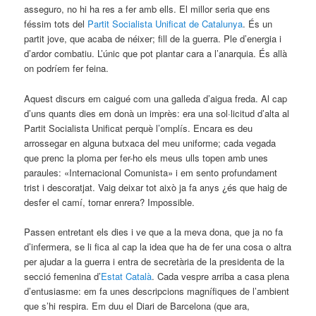
asseguro, no hi ha res a fer amb ells. El millor seria que ens
féssim tots del
Partit Socialista Unificat de Catalunya
. És un
partit jove, que acaba de néixer; fill de la guerra. Ple d’energia i
d’ardor combatiu. L’únic que pot plantar cara a l’anarquia. És allà
on podríem fer feina.
Aquest discurs em caigué com una galleda d’aigua freda. Al cap
d’uns quants dies em donà un imprès: era una sol·licitud d’alta al
Partit Socialista Unificat perquè l’omplís. Encara es deu
arrossegar en alguna butxaca del meu uniforme; cada vegada
que prenc la ploma per fer-ho els meus ulls topen amb unes
paraules: «Internacional Comunista» i em sento profundament
trist i descoratjat. Vaig deixar tot això ja fa anys ¿és que haig de
desfer el camí, tornar enrera? Impossible.
Passen entretant els dies i ve que a la meva dona, que ja no fa
d’infermera, se li fica al cap la idea que ha de fer una cosa o altra
per ajudar a la guerra i entra de secretària de la presidenta de la
secció femenina d’
Estat Català
. Cada vespre arriba a casa plena
d’entusiasme: em fa unes descripcions magnífiques de l’ambient
que s’hi respira. Em duu el Diari de Barcelona (que ara,