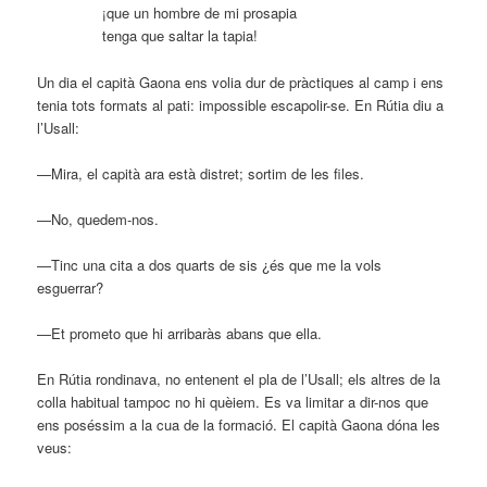
¡que un hombre de mi prosapia
tenga que saltar la tapia!
Un dia el capità Gaona ens volia dur de pràctiques al camp i ens
tenia tots formats al pati: impossible escapolir-se. En Rútia diu a
l’Usall:
—Mira, el capità ara està distret; sortim de les files.
—No, quedem-nos.
—Tinc una cita a dos quarts de sis ¿és que me la vols
esguerrar?
—Et prometo que hi arribaràs abans que ella.
En Rútia rondinava, no entenent el pla de l’Usall; els altres de la
colla habitual tampoc no hi quèiem. Es va limitar a dir-nos que
ens poséssim a la cua de la formació. El capità Gaona dóna les
veus: