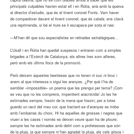
principals culpables havien estat ell i en Rútia, anà amb la queixa
al director d’estudis, que és el tinent coronel Fonts. Vam haver
de comparèixer davant el tinent coronel, que és català; ens clavà
una reprimenda, si bé el riure se li escapava per sota el nas:
—M’han dit que sou especialistes en retirades estratègiques…
L’Usall i en Rútia han quedat suspesos i entraran com a simples
brigades a l’Exèrcit de Catalunya; els altres tres som alferes,
però amb els últims llocs de la promoció.
Però deixem aquestes bestieses que no tenen ni suc ni bruc i
anem al que interessa o sigui les aranyes. ¿Per què t’ha de
semblar «impossible» un poema que les prengui per tema? ¡Com
es veu que no les comprens, impenitent aracnicida! Jo les he
estimades sempre, fossin de la mena que fossin; per a totes
guardo un racó del meu cor, que tractant-se d’aranyes es troba
amb l’embarras du choix. Hi ha aquelles de grosses i negres que
viuen a les cases i només es deixen veure quan ha de ploure;
sempre les he estimades amb deliri com a profetesses que són
de la pluja, ja que sempre m’han agradat la pluja, els cels grisos i