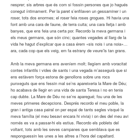
nesprer; sis arbres que és com si fossin persones que jo hagués
conegut íntimament. Per la paret s’enfilaven un gessaminer i un
roser, tots dos enormes; el roser feia roses grogues. Hi havia una
font amb una cara de faune, de terra cuita; una cara lletja i amb
banyes, que ens feia una certa por. Recordo la meva germana i
els meus germans, que són cinc; quantes vegades al llarg de la
vida he hagut d’explicar que a casa érem «sis nois i una noia»…
ara, cada cop que els veig, em fa estrany de veure’ls tan grans.
Amb la meva germana ens aveníem molt; llegíem amb voracitat
contes infantils i vides de sants i una vegada m’assegurà que si
ens estàvem força estona de genollons sobre uns rocs
punxeguts que ens fessin mal se’ns apareixeria la Mare de Déu;
ho acabava de llegir en una vida de santa Teresa i no en tenia
cap dubte. La Mare de Déu no se’ns aparegué; fou una de les
meves primeres decepcions. Després recordo el meu poble, la
gran i antiga casa pairal on per espai de tants segles visqué la
meva família (el meu besavi encara hi vivia) i on des del meu avi
només es va a passar-hi els estius. Recordo els poblets del
voltant, tots amb les seves campanes que semblava que es
responguessin les unes a les altres a l’hora del capaltard.