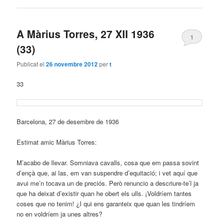
A Màrius Torres, 27 XII 1936
1
(33)
Publicat el
26 novembre 2012
per
t
33
Barcelona, 27 de desembre de 1936
Estimat amic Màrius Torres:
M’acabo de llevar. Somniava cavalls, cosa que em passa sovint
d’ençà que, ai las, em van suspendre d’equitació; i vet aquí que
avui me’n tocava un de preciós. Però renuncio a descriure-te’l ja
que ha deixat d’existir quan he obert els ulls. ¡Voldríem tantes
coses que no tenim! ¿I qui ens garanteix que quan les tindríem
no en voldríem ja unes altres?