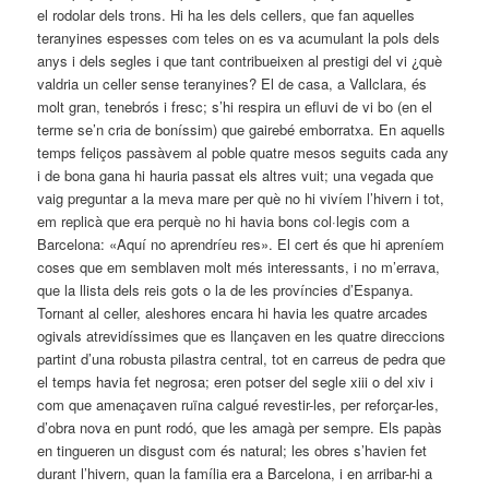
el rodolar dels trons. Hi ha les dels cellers, que fan aquelles
teranyines espesses com teles on es va acumulant la pols dels
anys i dels segles i que tant contribueixen al prestigi del vi ¿què
valdria un celler sense teranyines? El de casa, a Vallclara, és
molt gran, tenebrós i fresc; s’hi respira un efluvi de vi bo (en el
terme se’n cria de boníssim) que gairebé emborratxa. En aquells
temps feliços passàvem al poble quatre mesos seguits cada any
i de bona gana hi hauria passat els altres vuit; una vegada que
vaig preguntar a la meva mare per què no hi vivíem l’hivern i tot,
em replicà que era perquè no hi havia bons col·legis com a
Barcelona: «Aquí no aprendríeu res». El cert és que hi apreníem
coses que em semblaven molt més interessants, i no m’errava,
que la llista dels reis gots o la de les províncies d’Espanya.
Tornant al celler, aleshores encara hi havia les quatre arcades
ogivals atrevidíssimes que es llançaven en les quatre direccions
partint d’una robusta pilastra central, tot en carreus de pedra que
el temps havia fet negrosa; eren potser del segle xiii o del xiv i
com que amenaçaven ruïna calgué revestir-les, per reforçar-les,
d’obra nova en punt rodó, que les amagà per sempre. Els papàs
en tingueren un disgust com és natural; les obres s’havien fet
durant l’hivern, quan la família era a Barcelona, i en arribar-hi a