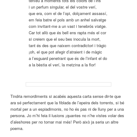
teníeu a moments tots els colors de l’iris
i un perfum singular, el del vostre verí,
que era, com el de l’opi, dolçament assassí,
em feia batre el pols amb un anhel salvatge
com invitant-me a un vast i tenebrós viatge.
Car tot allò que és bell ens rapta més el cor
si creiem que el seu bes inocula la mort,
tant és des que naixem contradictori i tràgic
¡oh, el que pot afegir d’atraient i de màgic
a l’esguard penetrant que és de l’infant el do
a la bèstia el verí, la metzina a la flor!
Tindria remordiments si acabés aquesta carta sense dir-te que
ara sé perfectament que la fiblada de l’epeira dels torrents, si bé
mortal per a un espiadimonis, no ho és pas ni de lluny per a una
persona. Jo m’hi feia il·lusions ¡quantes no n’he vistes volar des
d’aleshores per no tornar mai més! Però això ja seria un altre
poema.