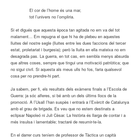
El cor de l’home és una mar,
tot l’univers no l’ompliria.
Si et digués que aquesta època tan agitada no em va del tot
malament… Em repugna el que hi ha de plebeu en aquestes
lluites del nostre segle (lluites entre les dues faccions del tercer
estat, proletariat i burgesia); però la lluita en ella mateixa no em
desagrada pas. La guerra, en tot cas, em sembla menys absurda
que altres coses, sempre que tingui una motivació patriòtica; que
no sigui civil. Si aquesta als meus ulls ho fos, faria qualsevol
cosa per no prendre-hi part.
Ja sabem, per fi, els resultats dels exàmens finals a l’Escola de
Guerra: ja sóc alferes, si bé amb un dels últims llocs de la
promoció. A l’Usall l’han suspès i entrarà a l’Exèrcit de Catalunya
amb el grau de brigada. Es veu que no estem destinats a
eclipsar Napoleó ni Juli Cèsar. La història és llarga de contar i a
més insulsa i lamentable; tractaré de resumir-te-la.
En el darrer curs teníem de professor de Tàctica un capità