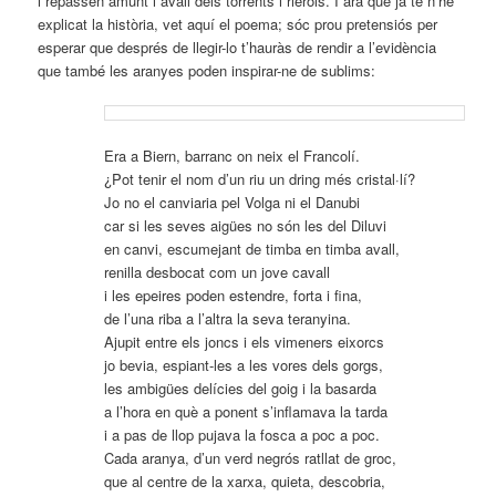
i repassen amunt i avall dels torrents i rierols. I ara que ja te n’he
explicat la història, vet aquí el poema; sóc prou pretensiós per
esperar que després de llegir-lo t’hauràs de rendir a l’evidència
que també les aranyes poden inspirar-ne de sublims:
Era a Biern, barranc on neix el Francolí.
¿Pot tenir el nom d’un riu un dring més cristal·lí?
Jo no el canviaria pel Volga ni el Danubi
car si les seves aigües no són les del Diluvi
en canvi, escumejant de timba en timba avall,
renilla desbocat com un jove cavall
i les epeires poden estendre, forta i fina,
de l’una riba a l’altra la seva teranyina.
Ajupit entre els joncs i els vimeners eixorcs
jo bevia, espiant-les a les vores dels gorgs,
les ambigües delícies del goig i la basarda
a l’hora en què a ponent s’inflamava la tarda
i a pas de llop pujava la fosca a poc a poc.
Cada aranya, d’un verd negrós ratllat de groc,
que al centre de la xarxa, quieta, descobria,