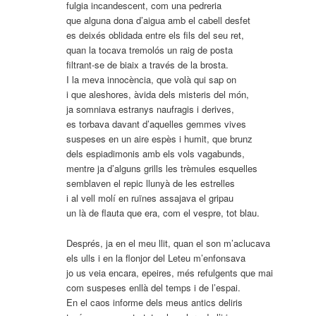
fulgia incandescent, com una pedreria
que alguna dona d’aigua amb el cabell desfet
es deixés oblidada entre els fils del seu ret,
quan la tocava tremolós un raig de posta
filtrant-se de biaix a través de la brosta.
I la meva innocència, que volà qui sap on
i que aleshores, àvida dels misteris del món,
ja somniava estranys naufragis i derives,
es torbava davant d’aquelles gemmes vives
suspeses en un aire espès i humit, que brunz
dels espiadimonis amb els vols vagabunds,
mentre ja d’alguns grills les trèmules esquelles
semblaven el repic llunyà de les estrelles
i al vell molí en ruïnes assajava el gripau
un là de flauta que era, com el vespre, tot blau.
Després, ja en el meu llit, quan el son m’aclucava
els ulls i en la flonjor del Leteu m’enfonsava
jo us veia encara, epeires, més refulgents que mai
com suspeses enllà del temps i de l’espai.
En el caos informe dels meus antics deliris