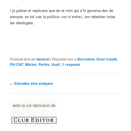
I jo potser et replicaria que és el món qui s’hi governa des de
sempre; en tot cas la política «no m’entra»; em rebenten totes
les ideologies.
Publicat dins de
General
|
Etiquetat com a
Barcelona
,
Estat Català
,
FAI CNT
,
Màrius
,
Partits
,
Usall
|
1
resposta
Navegació per les entrades
←
Entrades més antigues