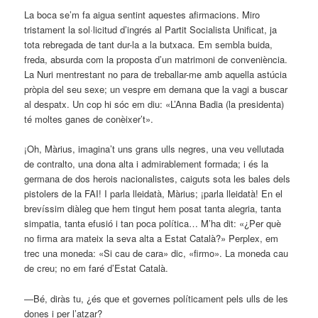
La boca se’m fa aigua sentint aquestes afirmacions. Miro
tristament la sol·licitud d’ingrés al Partit Socialista Unificat, ja
tota rebregada de tant dur-la a la butxaca. Em sembla buida,
freda, absurda com la proposta d’un matrimoni de conveniència.
La Nuri mentrestant no para de treballar-me amb aquella astúcia
pròpia del seu sexe; un vespre em demana que la vagi a buscar
al despatx. Un cop hi sóc em diu: «L’Anna Badia (la presidenta)
té moltes ganes de conèixer’t».
¡Oh, Màrius, imagina’t uns grans ulls negres, una veu vellutada
de contralto, una dona alta i admirablement formada; i és la
germana de dos herois nacionalistes, caiguts sota les bales dels
pistolers de la FAI! I parla lleidatà, Màrius; ¡parla lleidatà! En el
brevíssim diàleg que hem tingut hem posat tanta alegria, tanta
simpatia, tanta efusió i tan poca política… M’ha dit: «¿Per què
no firma ara mateix la seva alta a Estat Català?» Perplex, em
trec una moneda: «Si cau de cara» dic, «firmo». La moneda cau
de creu; no em faré d’Estat Català.
—Bé, diràs tu, ¿és que et governes políticament pels ulls de les
dones i per l’atzar?