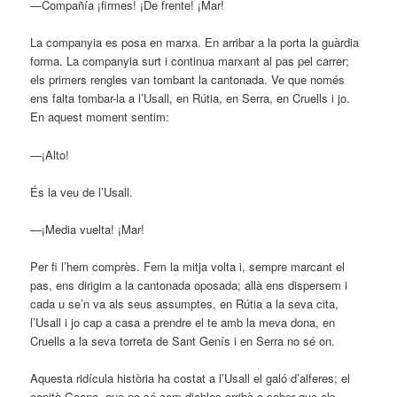
—Compañía ¡firmes! ¡De frente! ¡Mar!
La companyia es posa en marxa. En arribar a la porta la guàrdia
forma. La companyia surt i continua marxant al pas pel carrer;
els primers rengles van tombant la cantonada. Ve que només
ens falta tombar-la a l’Usall, en Rútia, en Serra, en Cruells i jo.
En aquest moment sentim:
—¡Alto!
És la veu de l’Usall.
—¡Media vuelta! ¡Mar!
Per fi l’hem comprès. Fem la mitja volta i, sempre marcant el
pas, ens dirigim a la cantonada oposada; allà ens dispersem i
cada u se’n va als seus assumptes, en Rútia a la seva cita,
l’Usall i jo cap a casa a prendre el te amb la meva dona, en
Cruells a la seva torreta de Sant Genís i en Serra no sé on.
Aquesta ridícula història ha costat a l’Usall el galó d’alferes; el
capità Gaona, que no sé com diables arribà a saber que els