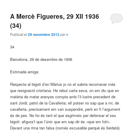
A Mercè Figueres, 29 XII 1936
(34)
Publicat el
29 novembre 2012
per
t
34
Barcelona, 29 de desembre de 1936
Estimada amiga:
Respecte al bigoti d’en Màrius jo no et sabria recomanar més
que resignació cristiana. He rebut carta seva, on em diu que en
matèria de matar aranyes compta amb l’il·lustre precedent de
sant Jordi, patró de la Cavalleria; ell potser no sap que a mi, de
cavalleria, precisament em van suspendre, però en fi l’argument
és de pes. No ho és tant el que esgrimeix per defensar el seu
bigoti: afigura’t que l’únic que em sap dir és «que em foti».
Davant una rima tan falsa (només excusable perquè és lleidatà)