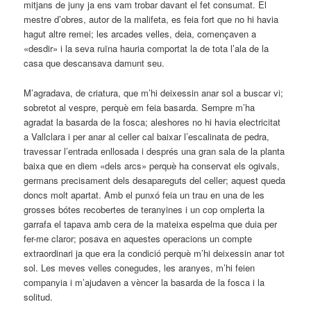
mitjans de juny ja ens vam trobar davant el fet consumat. El
mestre d’obres, autor de la malifeta, es feia fort que no hi havia
hagut altre remei; les arcades velles, deia, començaven a
«desdir» i la seva ruïna hauria comportat la de tota l’ala de la
casa que descansava damunt seu.
M’agradava, de criatura, que m’hi deixessin anar sol a buscar vi;
sobretot al vespre, perquè em feia basarda. Sempre m’ha
agradat la basarda de la fosca; aleshores no hi havia electricitat
a Vallclara i per anar al celler cal baixar l’escalinata de pedra,
travessar l’entrada enllosada i després una gran sala de la planta
baixa que en diem «dels arcs» perquè ha conservat els ogivals,
germans precisament dels desapareguts del celler; aquest queda
doncs molt apartat. Amb el punxó feia un trau en una de les
grosses bótes recobertes de teranyines i un cop omplerta la
garrafa el tapava amb cera de la mateixa espelma que duia per
fer-me claror; posava en aquestes operacions un compte
extraordinari ja que era la condició perquè m’hi deixessin anar tot
sol. Les meves velles conegudes, les aranyes, m’hi feien
companyia i m’ajudaven a vèncer la basarda de la fosca i la
solitud.