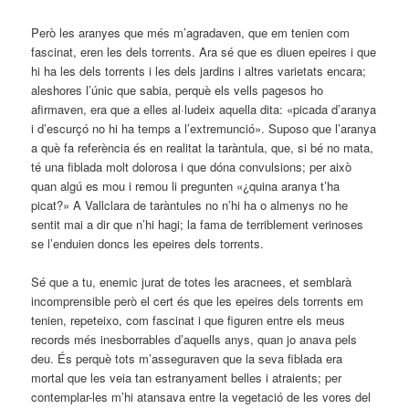
Però les aranyes que més m’agradaven, que em tenien com
fascinat, eren les dels torrents. Ara sé que es diuen epeires i que
hi ha les dels torrents i les dels jardins i altres varietats encara;
aleshores l’únic que sabia, perquè els vells pagesos ho
afirmaven, era que a elles al·ludeix aquella dita: «picada d’aranya
i d’escurçó no hi ha temps a l’extremunció». Suposo que l’aranya
a què fa referència és en realitat la taràntula, que, si bé no mata,
té una fiblada molt dolorosa i que dóna convulsions; per això
quan algú es mou i remou li pregunten «¿quina aranya t’ha
picat?» A Vallclara de taràntules no n’hi ha o almenys no he
sentit mai a dir que n’hi hagi; la fama de terriblement verinoses
se l’enduien doncs les epeires dels torrents.
Sé que a tu, enemic jurat de totes les aracnees, et semblarà
incomprensible però el cert és que les epeires dels torrents em
tenien, repeteixo, com fascinat i que figuren entre els meus
records més inesborrables d’aquells anys, quan jo anava pels
deu. És perquè tots m’asseguraven que la seva fiblada era
mortal que les veia tan estranyament belles i atraients; per
contemplar-les m’hi atansava entre la vegetació de les vores del