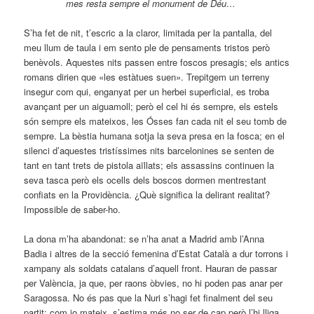
mes resta sempre el monument de Déu…
S’ha fet de nit, t’escric a la claror, limitada per la pantalla, del
meu llum de taula i em sento ple de pensaments tristos però
benèvols. Aquestes nits passen entre foscos presagis; els antics
romans dirien que «les estàtues suen». Trepitgem un terreny
insegur com qui, enganyat per un herbei superficial, es troba
avançant per un aiguamoll; però el cel hi és sempre, els estels
són sempre els mateixos, les Ósses fan cada nit el seu tomb de
sempre. La bèstia hu­mana sotja la seva presa en la fosca; en el
silenci d’aques­tes tristíssimes nits barcelonines se senten de
tant en tant trets de pistola aïllats; els assassins continuen la
seva tasca però els ocells dels boscos dormen mentrestant
confiats en la Providència. ¿Què significa la delirant realitat?
Impossible de saber-ho.
La dona m’ha abandonat: se n’ha anat a Madrid amb l’Anna
Badia i altres de la secció femenina d’Estat Català a dur torrons i
xampany als soldats catalans d’aquell front. Hauran de passar
per València, ja que, per raons òbvies, no hi poden pas anar per
Saragossa. No és pas que la Nuri s’hagi fet finalment del seu
partit; com jo mateix, s’estima més no ser de cap però l’hi lliga