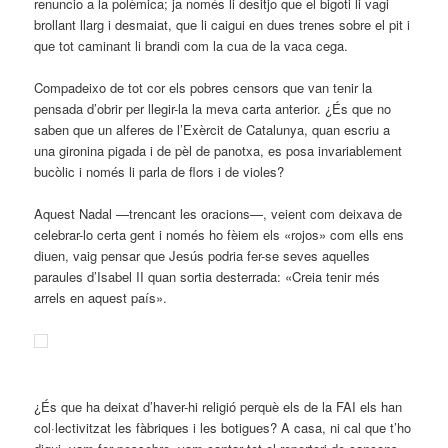
renuncio a la polèmica; ja només li desitjo que el bigoti li vagi
brollant llarg i desmaiat, que li caigui en dues trenes sobre el pit i
que tot caminant li brandi com la cua de la vaca cega.
Compadeixo de tot cor els pobres censors que van tenir la
pensada d’obrir per llegir-la la meva carta anterior. ¿És que no
saben que un alferes de l’Exèrcit de Catalunya, quan escriu a
una gironina pigada i de pèl de panotxa, es posa invariablement
bucòlic i només li parla de flors i de violes?
Aquest Nadal —trencant les oracions—, veient com deixava de
celebrar-lo certa gent i només ho fèiem els «rojos» com ells ens
diuen, vaig pensar que Jesús podria fer-se seves aquelles
paraules d’Isabel II quan sortia desterrada: «Creia tenir més
arrels en aquest país».
¿És que ha deixat d’haver-hi religió perquè els de la FAI els han
col·lectivitzat les fàbriques i les botigues? A casa, ni cal que t’ho