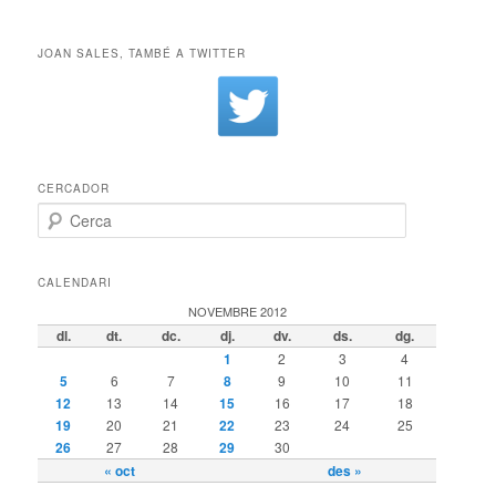
JOAN SALES, TAMBÉ A TWITTER
CERCADOR
Cerca
CALENDARI
NOVEMBRE 2012
dl.
dt.
dc.
dj.
dv.
ds.
dg.
1
2
3
4
5
6
7
8
9
10
11
12
13
14
15
16
17
18
19
20
21
22
23
24
25
26
27
28
29
30
« oct
des »