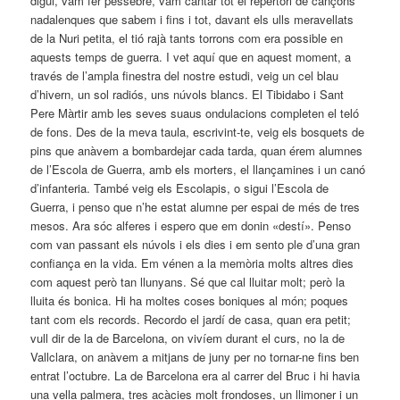
digui, vam fer pessebre, vam cantar tot el repertori de cançons
nadalenques que sabem i fins i tot, davant els ulls meravellats
de la Nuri petita, el tió rajà tants torrons com era possible en
aquests temps de guerra. I vet aquí que en aquest moment, a
través de l’ampla finestra del nostre estudi, veig un cel blau
d’hivern, un sol radiós, uns núvols blancs. El Tibidabo i Sant
Pere Màrtir amb les seves suaus ondulacions completen el teló
de fons. Des de la meva taula, escrivint-te, veig els bosquets de
pins que anàvem a bombardejar cada tarda, quan érem alumnes
de l’Escola de Guerra, amb els morters, el llançamines i un canó
d’infanteria. També veig els Escolapis, o sigui l’Escola de
Guerra, i penso que n’he estat alumne per espai de més de tres
mesos. Ara sóc alferes i espero que em donin «destí». Penso
com van passant els núvols i els dies i em sento ple d’una gran
confiança en la vida. Em vénen a la memòria molts altres dies
com aquest però tan llunyans. Sé que cal lluitar molt; però la
lluita és bonica. Hi ha moltes coses boniques al món; poques
tant com els records. Recordo el jardí de casa, quan era petit;
vull dir de la de Barcelona, on vivíem durant el curs, no la de
Vallclara, on anàvem a mitjans de juny per no tornar-ne fins ben
entrat l’octubre. La de Barcelona era al carrer del Bruc i hi havia
una vella palmera, tres acàcies molt frondoses, un llimoner i un