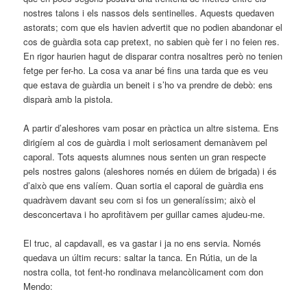
nostres talons i els nassos dels sentinelles. Aquests quedaven
astorats; com que els havien advertit que no podien abandonar el
cos de guàrdia sota cap pretext, no sabien què fer i no feien res.
En rigor haurien hagut de disparar contra nosaltres però no tenien
fetge per fer-ho. La cosa va anar bé fins una tarda que es veu
que estava de guàrdia un beneit i s’ho va prendre de debò: ens
disparà amb la pistola.
A partir d’aleshores vam posar en pràctica un altre sistema. Ens
dirigíem al cos de guàrdia i molt seriosament demanàvem pel
caporal. Tots aquests alumnes nous senten un gran respecte
pels nostres galons (aleshores només en dúiem de brigada) i és
d’això que ens valíem. Quan sortia el caporal de guàrdia ens
quadràvem davant seu com si fos un generalíssim; això el
desconcertava i ho aprofitàvem per guillar cames ajudeu-me.
El truc, al capdavall, es va gastar i ja no ens servia. Només
quedava un últim recurs: saltar la tanca. En Rútia, un de la
nostra colla, tot fent-ho rondinava melancòlicament com don
Mendo: