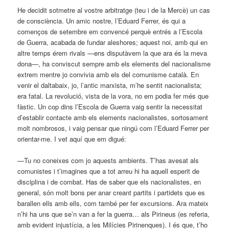
He decidit sotmetre al vostre arbitratge (teu i de la Mercè) un cas
de consciència. Un amic nostre, l’Eduard Ferrer, és qui a
començos de setembre em convencé perquè entrés a l’Escola
de Guerra, acabada de fundar aleshores; aquest noi, amb qui en
altre temps érem rivals —ens disputàvem la que ara és la meva
dona—, ha conviscut sempre amb els elements del nacionalisme
extrem mentre jo convivia amb els del comunisme català. En
venir el daltabaix, jo, l’antic marxista, m’he sentit nacionalista;
era fatal. La revolució, vista de la vora, no em podia fer més que
fàstic. Un cop dins l’Escola de Guerra vaig sentir la necessitat
d’establir contacte amb els elements nacionalistes, sortosament
molt nombrosos, i vaig pensar que ningú com l’Eduard Ferrer per
orientar-me. I vet aquí que em digué:
—Tu no coneixes com jo aquests ambients. T’has avesat als
comunistes i t’imagines que a tot arreu hi ha aquell esperit de
disciplina i de combat. Has de saber que els nacionalistes, en
general, són molt bons per anar creant partits i partidets que es
barallen ells amb ells, com també per fer excursions. Ara mateix
n’hi ha uns que se’n van a fer la guerra… als Pirineus (es referia,
amb evident injustícia, a les Milícies Pirinenques). I és que, t’ho