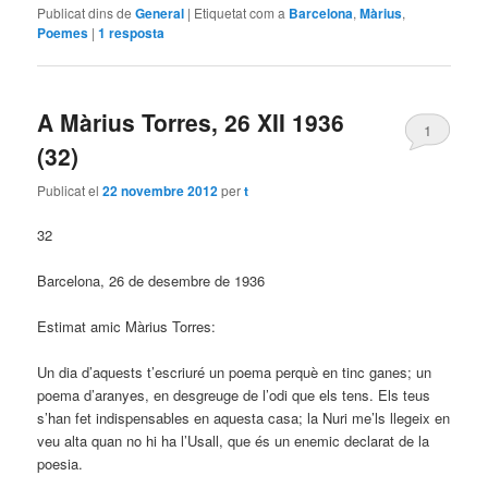
Publicat dins de
General
|
Etiquetat com a
Barcelona
,
Màrius
,
Poemes
|
1
resposta
A Màrius Torres, 26 XII 1936
1
(32)
Publicat el
22 novembre 2012
per
t
32
Barcelona, 26 de desembre de 1936
Estimat amic Màrius Torres:
Un dia d’aquests t’escriuré un poema perquè en tinc ganes; un
poema d’aranyes, en desgreuge de l’odi que els tens. Els teus
s’han fet indispensables en aquesta casa; la Nuri me’ls llegeix en
veu alta quan no hi ha l’Usall, que és un enemic declarat de la
poesia.