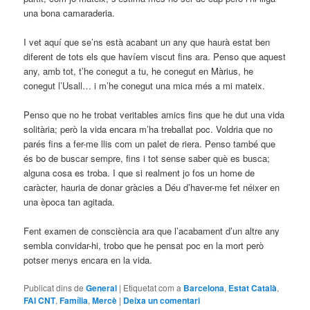
una bona camaraderia.
I vet aquí que se’ns està acabant un any que haurà estat ben
diferent de tots els que havíem viscut fins ara. Penso que aquest
any, amb tot, t’he conegut a tu, he conegut en Màrius, he
conegut l’Usall… i m’he conegut una mica més a mi mateix.
Penso que no he trobat veritables amics fins que he dut una vida
solitària; però la vida encara m’ha treballat poc. Voldria que no
parés fins a fer-me llis com un palet de riera. Penso també que
és bo de buscar sempre, fins i tot sense saber què es busca;
alguna cosa es troba. I que si realment jo fos un home de
caràcter, hauria de donar gràcies a Déu d’haver-me fet néixer en
una època tan agitada.
Fent examen de consciència ara que l’acabament d’un altre any
sembla convidar-hi, trobo que he pensat poc en la mort però
potser menys encara en la vida.
Publicat dins de
General
|
Etiquetat com a
Barcelona
,
Estat Català
,
FAI CNT
,
Família
,
Mercè
|
Deixa un comentari