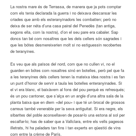
La nostra mare és de Terrassa, de manera que ja pots comptar
com els tenia declarada la guerra i no deixava descansar les
criades que amb els esteranyinadors les combatien; però no
deixa de ser néta d’una casa pairal del Penedès (tan antiga,
segons ella, com la nostra), d’on el seu pare era cabaler. Sap
doncs tan bé com nosaltres que les dels cellers són sagrades i
que les bótes desmereixerien molt si no estiguessin recobertes
de teranyines.
Es veu que als països del nord, com que no cullen vi, no el
guarden en bótes com nosaltres sinó en botelles, però pel que fa
a les teranyines dels cellers tenen la mateixa idea nostra i es fan
un punt d’honor de servir a taula les botelles enteranyinades. Si
el vi era blanc, el baixàvem al fons del pou perquè es refresqués;
és un pou cantoner, que s’alça en un angle d’una altra sala de la
planta baixa que en diem «del pou» i que té un brocal de grossos
carreus també venerable per la seva antiguitat. Si era negre, els
sibarites del poble aconsellaven de posar-lo una estona al sol per
escalfar-lo; has de saber que a Vallclara, entre els vells pagesos
illetrats, hi ha paladars tan fins i tan experts en qüestió de vins
com entre la crème de París.