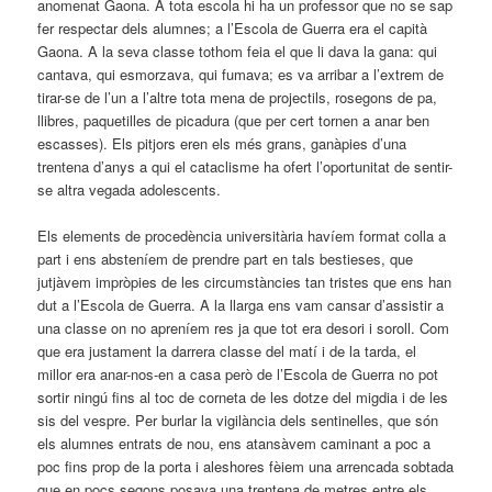
anomenat Gaona. A tota escola hi ha un professor que no se sap
fer respectar dels alumnes; a l’Escola de Guerra era el capità
Gaona. A la seva classe tothom feia el que li dava la gana: qui
cantava, qui esmorzava, qui fumava; es va arribar a l’extrem de
tirar-se de l’un a l’altre tota mena de projectils, rosegons de pa,
llibres, paquetilles de picadura (que per cert tornen a anar ben
escasses). Els pitjors eren els més grans, ganàpies d’una
trentena d’anys a qui el cataclisme ha ofert l’oportunitat de sentir-
se altra vegada adolescents.
Els elements de procedència universitària havíem format colla a
part i ens absteníem de prendre part en tals bestieses, que
jutjàvem impròpies de les circumstàncies tan tristes que ens han
dut a l’Escola de Guerra. A la llarga ens vam cansar d’assistir a
una classe on no apreníem res ja que tot era desori i soroll. Com
que era justament la darrera classe del matí i de la tarda, el
millor era anar-nos-en a casa però de l’Escola de Guerra no pot
sortir ningú fins al toc de corneta de les dotze del migdia i de les
sis del vespre. Per burlar la vigilància dels sentinelles, que són
els alumnes entrats de nou, ens atansàvem caminant a poc a
poc fins prop de la porta i aleshores fèiem una arrencada sobtada
que en pocs segons posava una trentena de metres entre els