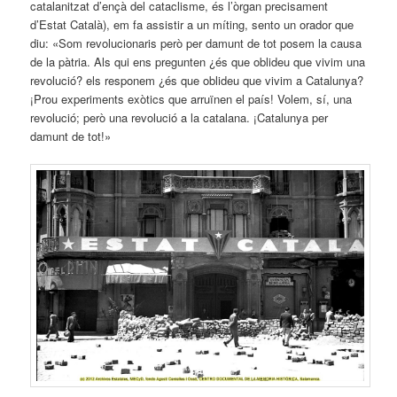
catalanitzat d’ençà del cataclisme, és l’òrgan precisament
d’Estat Català), em fa assistir a un míting, sento un orador que
diu: «Som revolucionaris però per damunt de tot posem la causa
de la pàtria. Als qui ens pregunten ¿és que oblideu que vivim una
revolució? els responem ¿és que oblideu que vivim a Catalunya?
¡Prou experiments exòtics que arruïnen el país! Volem, sí, una
revolució; però una revolució a la catalana. ¡Catalunya per
damunt de tot!»