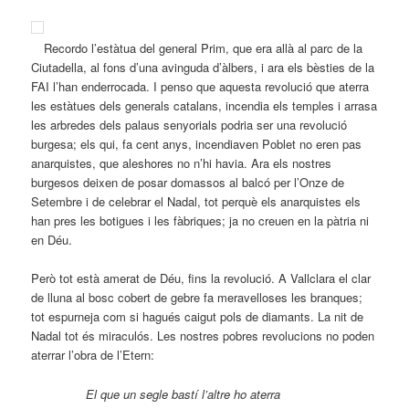
Recordo l’estàtua del general Prim, que era allà al parc de la
Ciutadella, al fons d’una avinguda d’àlbers, i ara els bèsties de la
FAI l’han enderrocada. I penso que aquesta revolució que aterra
les estàtues dels generals catalans, incendia els temples i arrasa
les arbredes dels palaus senyorials podria ser una revolució
burgesa; els qui, fa cent anys, incendiaven Poblet no eren pas
anarquistes, que aleshores no n’hi havia. Ara els nostres
burgesos deixen de posar domassos al balcó per l’Onze de
Setembre i de celebrar el Nadal, tot perquè els anarquistes els
han pres les botigues i les fàbriques; ja no creuen en la pàtria ni
en Déu.
Però tot està amerat de Déu, fins la revolució. A Vallclara el clar
de lluna al bosc cobert de gebre fa meravelloses les branques;
tot espurneja com si hagués caigut pols de diamants. La nit de
Nadal tot és miraculós. Les nostres pobres revolucions no poden
aterrar l’obra de l’Etern:
El que un segle bastí l’altre ho aterra