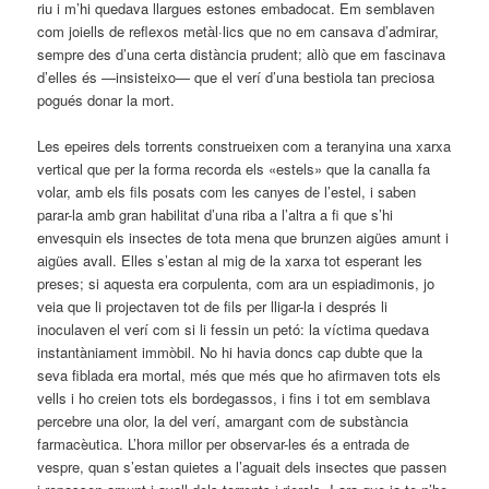
riu i m’hi quedava llargues estones embadocat. Em semblaven
com joiells de reflexos metàl·lics que no em cansava d’admirar,
sempre des d’una certa distància prudent; allò que em fascinava
d’elles és —insisteixo— que el verí d’una bestiola tan preciosa
pogués donar la mort.
Les epeires dels torrents construeixen com a teranyina una xarxa
vertical que per la forma recorda els «estels» que la canalla fa
volar, amb els fils posats com les canyes de l’estel, i saben
parar-la amb gran habilitat d’una riba a l’altra a fi que s’hi
envesquin els insectes de tota mena que brunzen aigües amunt i
aigües avall. Elles s’estan al mig de la xarxa tot esperant les
preses; si aquesta era corpulenta, com ara un espiadimonis, jo
veia que li projectaven tot de fils per lligar-la i després li
inoculaven el verí com si li fessin un petó: la víctima quedava
instantàniament immòbil. No hi havia doncs cap dubte que la
seva fiblada era mortal, més que més que ho afirmaven tots els
vells i ho creien tots els bordegassos, i fins i tot em semblava
percebre una olor, la del verí, amargant com de substància
farmacèutica. L’hora millor per observar-les és a entrada de
vespre, quan s’estan quietes a l’aguait dels insectes que passen