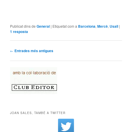
Publicat dins de
General
|
Etiquetat com a
Barcelona
,
Mercè
,
Usall
|
1
resposta
Navegació per les entrades
←
Entrades més antigues
JOAN SALES, TAMBÉ A TWITTER