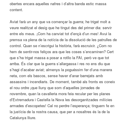
obertes encara aquelles nafres i d’altra banda estic massa
content.
Aviat farà un any que va començar la guerra; he trigat molt a
veure realitzat el desig que he tingut des del primer dia: servir
entre els meus. ¡Com ha canviat tot d’ençà d’un mes! Avui la
premsa va plena de la notícia de la dissolució de les patrulles de
control. Quan se n’escrigui la història, farà escruixir. ¿Com no
hem de sentir-nos feliços ara que les coses s’encaminen? Cert
que s’ha trigat massa a posar a rotllo la FAI, però ve que tot
arriba. És clar que la guerra s’allargassa i res no ens diu que
s’hagi d’acabar aviat; almenys la poguéssim fer d’una manera
neta, com els bascos, sense haver d’anar barrejats amb
assassins i incendiaris. De moment, també als fronts es coneix
el nou ordre ¡que lluny que som d’aquelles jornades de
novembre, quan la cavalleria mora feia recular per les planes
d’Extremadura i Castella la Nova les desorganitzades milícies
armades d’escopetes! Cal no perdre l’esperança; tinguem fe en
la justícia de la nostra causa, que per a nosaltres és la de la
Catalunya lliure.