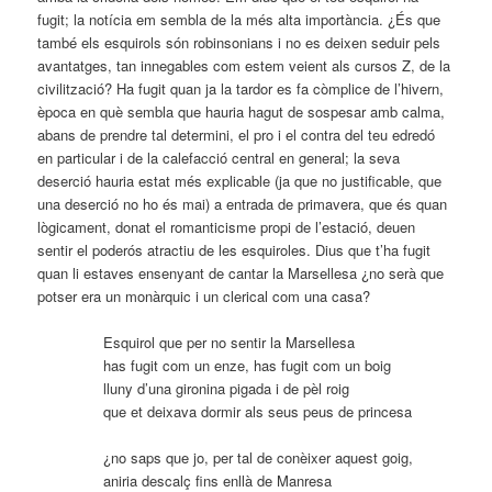
fugit; la notícia em sembla de la més alta importància. ¿És que
també els esquirols són robinsonians i no es deixen seduir pels
avantatges, tan innegables com estem veient als cursos Z, de la
civilització? Ha fugit quan ja la tardor es fa còmplice de l’hivern,
època en què sembla que hauria hagut de sospesar amb calma,
abans de prendre tal determini, el pro i el contra del teu edredó
en particular i de la calefacció central en general; la seva
deserció hauria estat més explicable (ja que no justificable, que
una deserció no ho és mai) a entrada de primavera, que és quan
lògicament, donat el romanticisme propi de l’estació, deuen
sentir el poderós atractiu de les esquiroles. Dius que t’ha fugit
quan li estaves ensenyant de cantar la Marsellesa ¿no serà que
potser era un monàrquic i un clerical com una casa?
Esquirol que per no sentir la Marsellesa
has fugit com un enze, has fugit com un boig
lluny d’una gironina pigada i de pèl roig
que et deixava dormir als seus peus de princesa
¿no saps que jo, per tal de conèixer aquest goig,
aniria descalç fins enllà de Manresa