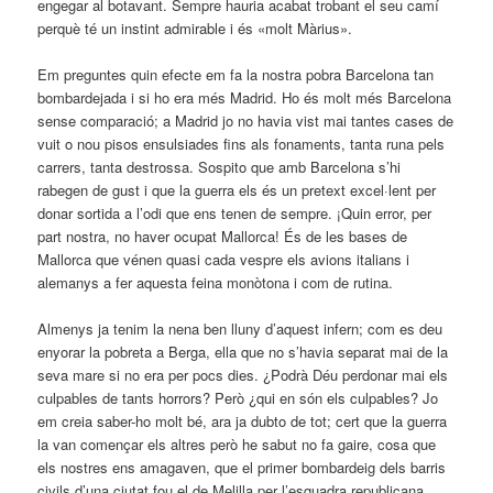
engegar al botavant. Sempre hauria acabat trobant el seu camí
perquè té un instint admirable i és «molt Màrius».
Em preguntes quin efecte em fa la nostra pobra Barcelona tan
bombardejada i si ho era més Madrid. Ho és molt més Barcelona
sense comparació; a Madrid jo no havia vist mai tantes cases de
vuit o nou pisos ensulsiades fins als fonaments, tanta runa pels
carrers, tanta destrossa. Sospito que amb Barcelona s’hi
rabegen de gust i que la guerra els és un pretext excel·lent per
donar sortida a l’odi que ens tenen de sempre. ¡Quin error, per
part nostra, no haver ocupat Mallorca! És de les bases de
Mallorca que vénen quasi cada vespre els avions italians i
alemanys a fer aquesta feina monòtona i com de rutina.
Almenys ja tenim la nena ben lluny d’aquest infern; com es deu
enyorar la pobreta a Berga, ella que no s’havia separat mai de la
seva mare si no era per pocs dies. ¿Podrà Déu perdonar mai els
culpables de tants horrors? Però ¿qui en són els culpables? Jo
em creia saber-ho molt bé, ara ja dubto de tot; cert que la guerra
la van començar els altres però he sabut no fa gaire, cosa que
els nostres ens amagaven, que el primer bombardeig dels barris
civils d’una ciutat fou el de Melilla per l’esquadra republicana.