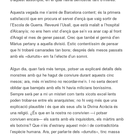
Aquesta vegada me n’aniré de Barcelona content; és la primera
satisfacció que em procura el servei d’ençà que vaig sortir de
l’Escola de Guerra. Reveuré l’Usall, que està malalt a l’hospital
d’Alcanyís; no ens hem vist d’ençà que se’n va anar cap al front
d’Aragó el mes de gener passat. Crec que també el germà d’en
Màrius pertany a aquella divisió. Estic contentíssim de pensar
que hi trobaré camarades tan bons; després dels mesos passats
amb els «durrutis» em fa l’efecte d’un somni.
Algun dia, quan farà més temps, potser us explicaré detalls dels
monstres amb qui he hagut de conviure durant aquests cinc
mesos; ara, més m’estimo no recordar-me’n. I no seria decent
oblidar que barrejats amb ells hi havia milicians boníssims.
Sempre serà per a mi un misteri com tants xicots excel·lents
poden trobar-se entre els anarquistes; no hi veig més que una
explicació plausible i és que als seus ulls la Divina Acràcia és
una religió. ¿És que en la nostra no convivien —i potser
conviuen encara— els sants amb els inquisidors, els màrtirs amb
els botxins? Que n’és d’estrany aquest món i de contradictòria
l’espècie humana. Ara, per parlar-te dels «durrutis», tinc massa