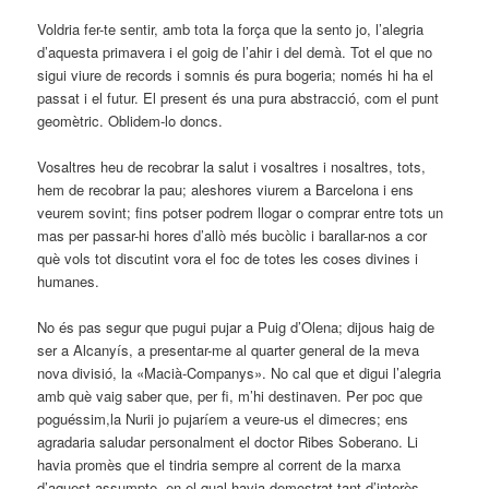
Voldria fer-te sentir, amb tota la força que la sento jo, l’alegria
d’aquesta primavera i el goig de l’ahir i del demà. Tot el que no
sigui viure de records i somnis és pura bogeria; només hi ha el
passat i el futur. El present és una pura abstracció, com el punt
geomètric. Oblidem-lo doncs.
Vosaltres heu de recobrar la salut i vosaltres i nosaltres, tots,
hem de recobrar la pau; aleshores viurem a Barcelona i ens
veurem sovint; fins potser podrem llogar o comprar entre tots un
mas per passar-hi hores d’allò més bucòlic i barallar-nos a cor
què vols tot discutint vora el foc de totes les coses divines i
humanes.
No és pas segur que pugui pujar a Puig d’Olena; dijous haig de
ser a Alcanyís, a presentar-me al quarter general de la meva
nova divisió, la «Macià-Companys». No cal que et digui l’alegria
amb què vaig saber que, per fi, m’hi destinaven. Per poc que
poguéssim,la Nurii jo pujaríem a veure-us el dimecres; ens
agradaria saludar personalment el doctor Ribes Soberano. Li
havia promès que el tindria sempre al corrent de la marxa
d’aquest assumpte, en el qual havia demostrat tant d’interès.