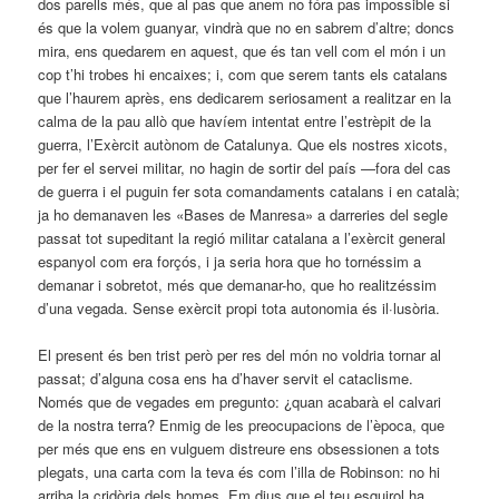
dos parells més, que al pas que anem no fóra pas impossible si
és que la volem guanyar, vindrà que no en sabrem d’altre; doncs
mira, ens quedarem en aquest, que és tan vell com el món i un
cop t’hi trobes hi encaixes; i, com que serem tants els catalans
que l’haurem après, ens dedicarem seriosament a realitzar en la
calma de la pau allò que havíem intentat entre l’estrèpit de la
guerra, l’Exèrcit autònom de Catalunya. Que els nostres xicots,
per fer el servei militar, no hagin de sortir del país —fora del cas
de guerra i el puguin fer sota comandaments catalans i en català;
ja ho demanaven les «Bases de Manresa» a darreries del segle
passat tot supeditant la regió militar catalana a l’exèrcit general
espanyol com era forçós, i ja seria hora que ho tornéssim a
demanar i sobretot, més que demanar-ho, que ho realitzéssim
d’una vegada. Sense exèrcit propi tota autonomia és il·lusòria.
El present és ben trist però per res del món no voldria tornar al
passat; d’alguna cosa ens ha d’haver servit el cataclisme.
Només que de vegades em pregunto: ¿quan acabarà el calvari
de la nostra terra? Enmig de les preocupacions de l’època, que
per més que ens en vulguem distreure ens obsessionen a tots
plegats, una carta com la teva és com l’illa de Robinson: no hi
arriba la cridòria dels homes. Em dius que el teu esquirol ha