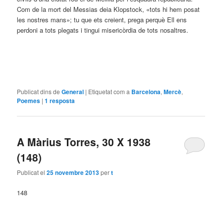
Com de la mort del Messias deia Klopstock, «tots hi hem posat
les nostres mans»; tu que ets creient, prega perquè Ell ens
perdoni a tots plegats i tingui misericòrdia de tots nosaltres.
Publicat dins de
General
|
Etiquetat com a
Barcelona
,
Mercè
,
Poemes
|
1
resposta
A Màrius Torres, 30 X 1938
(148)
Publicat el
25 novembre 2013
per
t
148