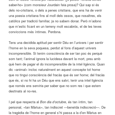
saber-ho» (com monsieur Jourdain feia prosa)? Qui sap si és
dels no-cristians, o dels a penes cristians, que ens ha de venir
una poesia cristiana fins al moll dels ossos, que nosaltres, els
catòlics per tradició familiar, ja no sabem donar. Però m’adono
que m’estic ficant en un terreny molt escabrós, el de les teves
conviccions més íntimes. Perdona.
Tens una decidida aptitud per sentir Déu en l’univers i per sentir
l’home en la seva poquesa, perdut al fons d’aquest univers
incomprensible. Si tenim consciència de ser tan poc és perquè
som tant; l’animal ignora la lucidesa davant la mort, preu amb
què hem de pagar el do incomprensible de la intel·ligència. Quan
dic «animal» incloc naturalment en aquest concepte tot home
que no tingui consciència del fracàs que és ser home; del fracàs
que és, si no hi ha un Déu que ens salvi, tenir una intel·ligència
que només ens serviria per saber que no som res i que estem
destinats al no-res.
I pel que respecta al
Bon dia d’octubre
, és tan íntim, tan
personal, «tan Màrius», tan indiscret —beneïda indiscreció—. De
la tragèdia de l’home en general s’hi passa a la d’en Màrius en