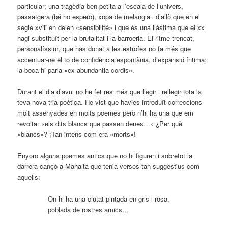
particular; una tragèdia ben petita a l’escala de l’univers,
passatgera (bé ho espero), xopa de melangia i d’allò que en el
segle xviii en deien «sensibilité» i que és una llàstima que el xx
hagi substituït per la brutalitat i la barroeria. El ritme trencat,
personalíssim, que has donat a les estrofes no fa més que
accentuar-ne el to de confidència espontània, d’expansió íntima:
la boca hi parla «ex abundantia cordis».
Durant el dia d’avui no he fet res més que llegir i rellegir tota la
teva nova tria poètica. He vist que havies introduït correccions
molt assenyades en molts poemes però n’hi ha una que em
revolta: «els dits blancs que passen denes…» ¿Per què
«blancs»? ¡Tan intens com era «morts»!
Enyoro alguns poemes antics que no hi figuren i sobretot la
darrera cançó a Mahalta que tenia versos tan suggestius com
aquells:
On hi ha una ciutat pintada en gris i rosa,
poblada de rostres amics…