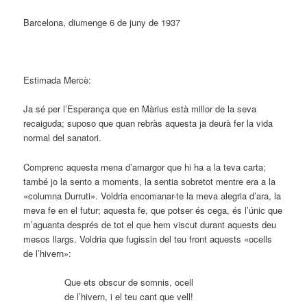
Barcelona, diumenge 6 de juny de 1937
Estimada Mercè:
Ja sé per l’Esperança que en Màrius està millor de la seva
recaiguda; suposo que quan rebràs aquesta ja deurà fer la vida
normal del sanatori.
Comprenc aquesta mena d’amargor que hi ha a la teva carta;
també jo la sento a moments, la sentia sobretot mentre era a la
«columna Durruti». Voldria encomanar-te la meva alegria d’ara, la
meva fe en el futur; aquesta fe, que potser és cega, és l’únic que
m’aguanta després de tot el que hem viscut durant aquests deu
mesos llargs. Voldria que fugissin del teu front aquests «ocells
de l’hivern»:
Que ets obscur de somnis, ocell
de l’hivern, i el teu cant que vell!