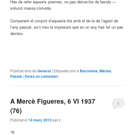
Has de refer aquests poemes, no pas deixar-los de banda —
solució massa còmoda.
Comparant el conjunt d’aquesta tria amb el de la de l’agost de
l’any passat, se’n treu la impressió que en un any has fet un pas
decisiu.
Publicat dins de
General
|
Etiquetat com a
Barcelona
,
Màrius
,
Poesia
|
Deixa un comentari
A Mercè Figueres, 6 VI 1937
1
(76)
Publicat el
14 març 2013
per
t
76