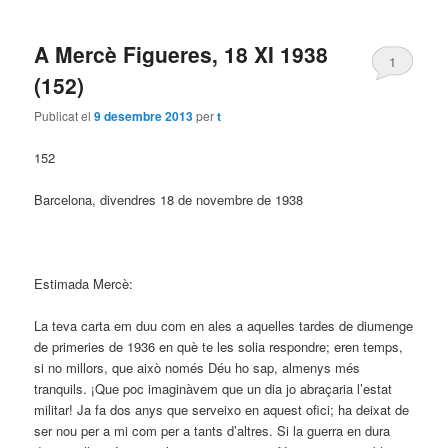
A Mercè Figueres, 18 XI 1938
1
(152)
Publicat el
9 desembre 2013
per
t
152
Barcelona, divendres 18 de novembre de 1938
Estimada Mercè:
La teva carta em duu com en ales a aquelles tardes de diumenge
de primeries de 1936 en què te les solia respondre; eren temps,
si no millors, que això només Déu ho sap, almenys més
tranquils. ¡Que poc imaginàvem que un dia jo abraçaria l’estat
militar! Ja fa dos anys que serveixo en aquest ofici; ha deixat de
ser nou per a mi com per a tants d’altres. Si la guerra en dura