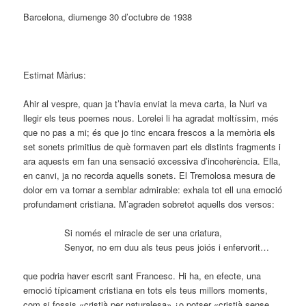
Barcelona, diumenge 30 d’octubre de 1938
Estimat Màrius:
Ahir al vespre, quan ja t’havia enviat la meva carta, la Nuri va
llegir els teus poemes nous. Lorelei li ha agradat moltíssim, més
que no pas a mi; és que jo tinc encara frescos a la memòria els
set sonets primitius de què formaven part els distints fragments i
ara aquests em fan una sensació excessiva d’incoherència. Ella,
en canvi, ja no recorda aquells sonets. El Tremolosa mesura de
dolor em va tornar a semblar admirable: exhala tot ell una emoció
profundament cristiana. M’agraden sobretot aquells dos versos:
Si només el miracle de ser una criatura,
Senyor, no em duu als teus peus joiós i enfervorit…
que podria haver escrit sant Francesc. Hi ha, en efecte, una
emoció típicament cristiana en tots els teus millors moments,
com si fossis «cristià per naturalesa» ¿o potser «cristià sense