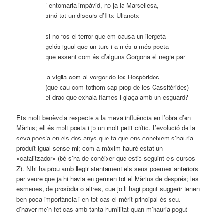
i entomaria impàvid, no ja la Marsellesa,
sinó tot un discurs d’Ilitx Ulianotx
si no fos el terror que em causa un ilergeta
gelós igual que un turc i a més a més poeta
que essent com és d’alguna Gorgona el negre part
la vigila com al verger de les Hespèrides
(que cau com tothom sap prop de les Cassitèrides)
el drac que exhala flames i glaça amb un esguard?
Ets molt benèvola respecte a la meva influència en l’obra d’en
Màrius; ell és molt poeta i jo un molt petit crític. L’evolució de la
seva poesia en els dos anys que fa que ens coneixem s’hauria
produït igual sense mi; com a màxim hauré estat un
«catalitzador» (bé s’ha de conèixer que estic seguint els cursos
Z). N’hi ha prou amb llegir atentament els seus poemes anteriors
per veure que ja hi havia en germen tot el Màrius de després; les
esmenes, de prosòdia o altres, que jo li hagi pogut suggerir tenen
ben poca importància i en tot cas el mèrit principal és seu,
d’haver-me’n fet cas amb tanta humilitat quan m’hauria pogut