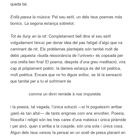
queda bé.
Enllà passa la música:
Pel seu estil, un dels teus poemes més
bonics. La segona estança sobretot.
Tot és lluny en la nit:
Completament bell dins el seu estil
volgudament feixuc per donar idea del pas fatigat d’algú que va
caminant de nit. Els problemes plantejats són també molt de
debò ¡aquesta «buida ressonància de l’univers» és copsada per
una orella ben fina! El poema, després d’una greu meditació, vira
cap al pròpiament poètic: la darrera estança és del tot poètica,
molt poètica. Encara que no ho diguis enlloc, es té la sensació
que també per a tu el sofriment és
comme un divin remède à nos impuretés
i la poesia, tal vegada, l’única solució —si hi poguéssim arribar
¡però és tan alta!— de tants enigmes com ens envolten. Poesia,
filosofia i religió són les tres cares d’una mateixa i única piràmide
i per això, quan s’arriba a la cúspide, són una sola í única cosa.
Algun dels teus versos fa pensar en un ocell de presa planant en