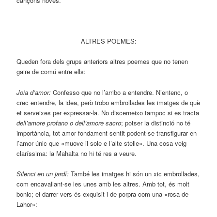
cançons noves.
ALTRES POEMES:
Queden fora dels grups anteriors altres poemes que no tenen
gaire de comú entre ells:
Joia d’amor:
Confesso que no l’arribo a entendre. N’entenc, o
crec entendre, la idea, però trobo embrollades les imatges de què
et serveixes per expressar-la. No discerneixo tampoc si es tracta
dell’amore profano o dell’amore sacro
; potser la distinció no té
importància, tot amor fondament sentit podent-se transfigurar en
l’amor únic que «muove il sole e l’alte stelle». Una cosa veig
claríssima: la Mahalta no hi té res a veure.
Silenci en un jardí:
També les imatges hi són un xic embrollades,
com encavallant-se les unes amb les altres. Amb tot, és molt
bonic; el darrer vers és exquisit i de porpra com una «rosa de
Lahor»: