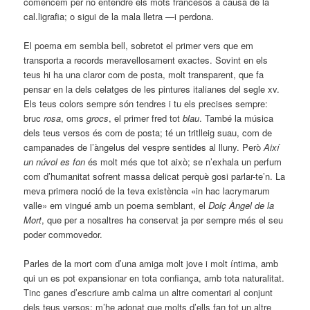
comencem per no entendre els mots francesos a causa de la
cal.ligrafia; o sigui de la mala lletra —i perdona.
El poema em sembla bell, sobretot el primer vers que em
transporta a records meravellosament exactes. Sovint en els
teus hi ha una claror com de posta, molt transparent, que fa
pensar en la dels celatges de les pintures italianes del segle xv.
Els teus colors sempre són tendres i tu els precises sempre:
bruc
rosa
, oms
grocs
, el primer fred tot
blau
. També la música
dels teus versos és com de posta; té un tritlleig suau, com de
campanades de l’àngelus del vespre sentides al lluny. Però
Així
un núvol es fon
és molt més que tot això; se n’exhala un perfum
com d’humanitat sofrent massa delicat perquè gosi parlar-te’n. La
meva primera noció de la teva existència «in hac lacrymarum
valle» em vingué amb un poema semblant, el
Dolç Àngel de la
Mort
, que per a nosaltres ha conservat ja per sempre més el seu
poder commovedor.
Parles de la mort com d’una amiga molt jove i molt íntima, amb
qui un es pot expansionar en tota confiança, amb tota naturalitat.
Tinc ganes d’escriure amb calma un altre comentari al conjunt
dels teus versos; m’he adonat que molts d’ells fan tot un altre