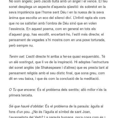
No som àngels; però Jacob lluità amb un àngel i el vencé. El teu
sonet desplega un aspecte d’aquesta qüestió: és sobretot en la
seva impotència que l’home sent Déu i en la nuesa de la seva
ànima que escolta un eco del silenci diví. L’Infinit rapta els cors
que no se satisfan amb l’ombra de Déu sinó que en volen
l’essència. En aquest poema, com en general en tots els
d’aquest grup, has escollit, encertant-ho, l’estil més directe; el
pensament de vegades s’hi mostra com en una pose torturada,
però sempre nu.
Tenim set:
L’estil directe hi arriba a fer-se quasi esquemàtic. Té
un alè sostingut, que li ve de la inspiració. Hi adoptes l’estructura
del sonet anglès (de Shakespeare i d’altres) que es presta tant al
pensament religiós amb el seu dístic final, que sona greu, com
dit en veu baixa, i que és com la conclusió de la meditació.
O Tu que encens:
És el problema dels sentits; allò millor n’és la
primera terceta.
Sé que hauré d’oblidar:
És el problema de la paraula: àguila al
fons d’un pou. ¿No és l’àguila el símbol de sant Joan,
l’evangelista del Verb? La paraula humana, poca cosa com és i