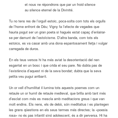
et nous ne répondrons que par un froid silence
au silence eternel de la Divinité.
Tu no tens res de l’orgull estoic, poca-solta com tots els orgulls
de l’home enfront de Déu; Vigny fa l’efecte de vegades que
hauria pogut ser un gran poeta si hagués estat capaç d’enlairar-
se per damunt de l’estoïcisme. D’altra banda, com tots els
estoics, es va casar amb una dona espantosament lletja i vulgar
carregada de duros.
En els teus versos hi ha més aviat la desorientació del nen
esgarriat en un bosc i que crida el seu pare. No dubta pas de
l’existència d’aquest ni de la seva bondat; dubta que la seva
petita veu pugui arribar-li.
Un or vell d’humilitat il·lumina tots aquests poemes com un
retaule un or humil de retaule medieval, que brilla amb tant més
d’esclat com més es mescla amb meditacions greus i que van
molt endins. Els nens, els de debò, són meditatius i es plantegen
les grans qüestions en els seus termes més directes; la «poesia
rosa» no és pas infantil sinó adolescent, és a dir perversa. Hi ha