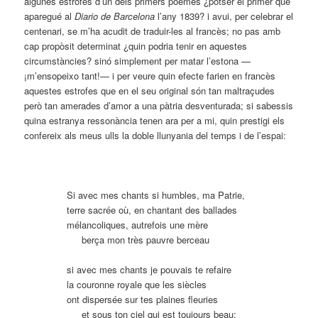
algunes estrofes d’un dels primers poemes ¿potser el primer que
aparegué al
Diario de Barcelona
l’any 1839? i avui, per celebrar el
centenari, se m’ha acudit de traduir-les al francès; no pas amb
cap propòsit determinat ¿quin podria tenir en aquestes
circumstàncies? sinó simplement per matar l’estona —
¡m’ensopeixo tant!— i per veure quin efecte farien en francès
aquestes estrofes que en el seu original són tan maltraçudes
però tan amerades d’amor a una pàtria desventurada; si sabessis
quina estranya ressonància tenen ara per a mi, quin prestigi els
confereix als meus ulls la doble llunyania del temps i de l’espai:
Si avec mes chants si humbles, ma Patrie,
terre sacrée où, en chantant des ballades
mélancoliques, autrefois une mère
….
berça mon très pauvre berceau
si avec mes chants je pouvais te refaire
la couronne royale que les siècles
ont dispersée sur tes plaines fleuries
….
et sous ton ciel qui est toujours beau;