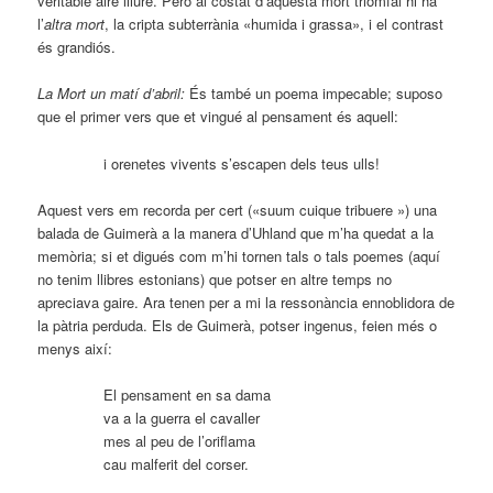
veritable aire lliure. Però al costat d’aquesta mort triomfal hi ha
l’
altra mort
, la cripta subterrània «humida i grassa», i el contrast
és grandiós.
La Mort un matí d’abril:
És també un poema impecable; suposo
que el primer vers que et vingué al pensament és aquell:
i orenetes vivents s’escapen dels teus ulls!
Aquest vers em recorda per cert («suum cuique tribuere ») una
balada de Guimerà a la manera d’Uhland que m’ha quedat a la
memòria; si et digués com m’hi tornen tals o tals poemes (aquí
no tenim llibres estonians) que potser en altre temps no
apreciava gaire. Ara tenen per a mi la ressonància ennoblidora de
la pàtria perduda. Els de Guimerà, potser ingenus, feien més o
menys així:
El pensament en sa dama
va a la guerra el cavaller
mes al peu de l’oriflama
cau malferit del corser.