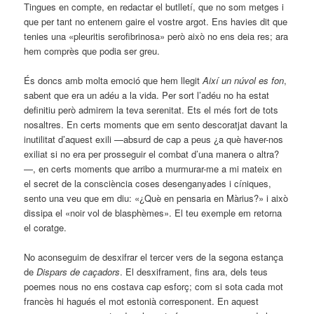
Tingues en compte, en redactar el butlletí, que no som metges i
que per tant no entenem gaire el vostre argot. Ens havies dit que
tenies una «pleuritis serofibrinosa» però això no ens deia res; ara
hem comprès que podia ser greu.
És doncs amb molta emoció que hem llegit
Així un núvol es fon
,
sabent que era un adéu a la vida. Per sort l’adéu no ha estat
definitiu però admirem la teva serenitat. Ets el més fort de tots
nosaltres. En certs moments que em sento descoratjat davant la
inutilitat d’aquest exili —absurd de cap a peus ¿a què haver-nos
exiliat si no era per prosseguir el combat d’una manera o altra?
—, en certs moments que arribo a murmurar-me a mi mateix en
el secret de la consciència coses desenganyades i cíniques,
sento una veu que em diu: «¿Què en pensaria en Màrius?» i això
dissipa el «noir vol de blasphèmes». El teu exemple em retorna
el coratge.
No aconseguim de desxifrar el tercer vers de la segona estança
de
Dispars de caçadors
. El desxiframent, fins ara, dels teus
poemes nous no ens costava cap esforç; com si sota cada mot
francès hi hagués el mot estonià corresponent. En aquest