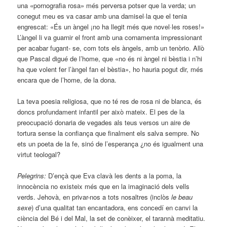
una «pornografia rosa» més perversa potser que la verda; un
conegut meu es va casar amb una damisel·la que el tenia
engrescat: «És un àngel ¡no ha llegit més que novel·les roses!»
L’àngel li va guarnir el front amb una cornamenta impressionant
per acabar fugant- se, com tots els àngels, amb un tenòrio. Allò
que Pascal digué de l’home, que «no és ni àngel ni bèstia i n’hi
ha que volent fer l’àngel fan el bèstia», ho hauria pogut dir, més
encara que de l’home, de la dona.
La teva poesia religiosa, que no té res de rosa ni de blanca, és
doncs profundament infantil per això mateix. El pes de la
preocupació donaria de vegades als teus versos un aire de
tortura sense la confiança que finalment els salva sempre. No
ets un poeta de la fe, sinó de l’esperança ¿no és igualment una
virtut teologal?
Pelegrins:
D’ençà que Eva clavà les dents a la poma, la
innocència no existeix més que en la imaginació dels vells
verds. Jehovà, en privar-nos a tots nosaltres (inclòs
le beau
sexe
) d’una qualitat tan encantadora, ens concedí en canvi la
ciència del Bé i del Mal, la set de conèixer, el tarannà meditatiu.