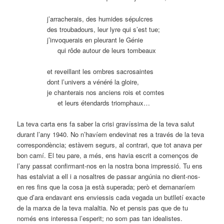
j’arracherais, des humides sépulcres
des troubadours, leur lyre qui s’est tue;
j’invoquerais en pleurant le Génie
….
qui rôde autour de leurs tombeaux
et reveillant les ombres sacrosaintes
dont l’univers a vénéré la gloire,
je chanterais nos anciens rois et comtes
….
et leurs étendards triomphaux…
La teva carta ens fa saber la crisi gravíssima de la teva salut
durant l’any 1940. No n’havíem endevinat res a través de la teva
correspondència; estàvem segurs, al contrari, que tot anava per
bon camí. El teu pare, a més, ens havia escrit a començos de
l’any passat confirmant-nos en la nostra bona impressió. Tu ens
has estalviat a ell i a nosaltres de passar angúnia no dient-nos-
en res fins que la cosa ja està superada; però et demanaríem
que d’ara endavant ens enviessis cada vegada un butlletí exacte
de la marxa de la teva malaltia. No et pensis pas que de tu
només ens interessa l’esperit; no som pas tan idealistes.