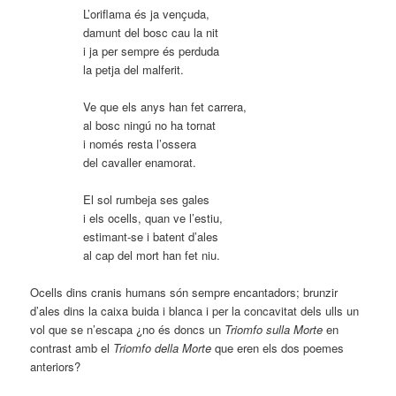
L’oriflama és ja vençuda,
damunt del bosc cau la nit
i ja per sempre és perduda
la petja del malferit.
Ve que els anys han fet carrera,
al bosc ningú no ha tornat
i només resta l’ossera
del cavaller enamorat.
El sol rumbeja ses gales
i els ocells, quan ve l’estiu,
estimant-se i batent d’ales
al cap del mort han fet niu.
Ocells dins cranis humans són sempre encantadors; brunzir
d’ales dins la caixa buida i blanca i per la concavitat dels ulls un
vol que se n’escapa ¿no és doncs un
Triomfo sulla Morte
en
contrast amb el
Triomfo della Morte
que eren els dos poemes
anteriors?