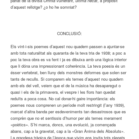
parlat de la divisa
Omnia vulnerant
,
ultima necat
, a propòsit
d’aquest rellotge? ¿o ho he somniat?
CONCLUSIÓ:
Els vint-i-sis poemes d’aquest nou quadern passen a ajuntar-se
amb tota naturalitat als quaranta de la teva tria de 1938; a poc a
poc la teva obra es va fent i ja es dibuixa amb una lògica interior
que li dóna una impressionant coherència. La teva poesia és un
ésser vertebrat, ben lluny dels monstres deformes que solen ser
tants de reculls. Si comparem els temes d’aquest nou quadern
amb els del vell, veiem que el de la música ha desaparegut o
quasi i els de la primavera, el vespre i les flors han quedat
reduïts a poca cosa. No cal donar-hi gaire importància: els
poemes nous comprenen un període molt restringit (l’any 1939),
marcat d’altra banda per esdeveniments tan desastrosos que es
comprèn que no et sentissis d’humor per als temes merament
«poètics». S’hi marca, doncs, una evolució, ja començada
abans, cap a la gravetat, cap a la «Gran Ànima dels Absoluts».
La grandesa tràgica de l’època que vivim ens invita tots plegats