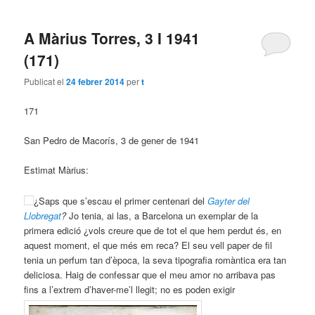
A Màrius Torres, 3 I 1941
(171)
Publicat el
24 febrer 2014
per
t
171
San Pedro de Macorís, 3 de gener de 1941
Estimat Màrius:
¿Saps que s’escau el primer centenari del
Gayter del
Llobregat
?
Jo tenia, ai las, a Barcelona un exemplar de la
primera edició ¿vols creure que de tot el que hem perdut és, en
aquest moment, el que més em reca? El seu vell paper de fil
tenia un perfum tan d’època, la seva tipografia romàntica era tan
deliciosa. Haig de confessar que el meu amor no arribava pas
fins a l’extrem d’haver-me’l llegit; no es poden exigir