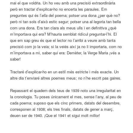
mai el que voldria. Un ho veu amb una precisió extraordinària
però en tractar d’explicar-ho no encerta les paraules. Em
preguntes qui és l’
ella
del poema; potser una dona ¿per què no?
però ni tan sols d’això estic segur; potser una al·legoria tan bella
com una dona. Era tan clara als meus ulls i en definitiva ¿què
m’importava qui era? M’hauria semblat ridícul preguntar-l’hi. El
que em sap greu és que el lector no l’arribi a veure amb tanta
precisió com jo la veia; si la veiés així ja no li importaria, com no
m’importava a mi, saber qui era: Demèter, la Verge Maria ¡vés a
saber!
Tractaré d’explicar-ho en un estil més estricte i més exacte. Un
altre dia t’enviaré altres poemes meus; no n’he escrit pas gaires.
Repassant el quadern dels teus de 1939 noto una irregularitat en
la cronologia. Tu poses únicament el mes, sense l’any, al peu de
cada poema; suposo que els cinc primers, datats del desembre,
corresponen al 1938; els tres finals, datats de gener a març,
deuen ser de 1940. ¡Que el 1941 et sigui molt millor!