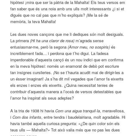
hipòtesi ¡mira que ser la pàtria de la Mahalta! Els teus versos em
fan saber que és una noia amb uns ulls molt interessants ¿i si et
digués que no cal pas que m’ho expliquis? ¡Me la sé de
memòria, la teva Mahalta!
Les dues noves cançons que me li dediques són molt desiguals.
La primera
(Hi ha una claror de rosa)
m’agrada sense
entusiasmar-me, però la segona
(Amor meu, no sospiris)
és
increïblement fada… i perdona que t’ho digui. La fadesa
imperdonable d’aquesta cançó és un nou indici que em confirma
en la meva hipòtesi: només un enamorat de debò pot escriure
tan insignes cursileries. ¡No se t’hauria acudit mai de dirigir-les a
un ésser imaginari! Ja s’ha dit mil vegades que l’amor fa eixerits
els enzes i enzes els eixerits. ¿Quina necessitat tenies de
contribuir d’aquesta manera a l’oceà de versos detestables que
l’amor ha inspirat als seus adeptes?
A la tria de 1938 hi havia
Com una aigua tranquil·la
, meravellosa,
i
Com dos infants
, entre tendra i baudelairiana, molt agradable. Hi
havia també aquella curiosa pregunta: «¿De quin color són els
teus ulls — Mahalta?» Tot això valia més que no pas les dues