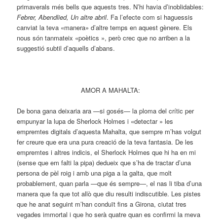
primaverals més bells que aquests tres. N’hi havia d’inoblidables:
Febrer, Abendlied, Un altre abril
. Fa l’efecte com si haguessis
canviat la teva «manera» d’altre temps en aquest gènere. Els
nous són tanmateix «poètics », però crec que no arriben a la
suggestió subtil d’aquells d’abans.
AMOR A MAHALTA:
De bona gana deixaria ara —si gosés— la ploma del crític per
empunyar la lupa de Sherlock Holmes i «detectar » les
empremtes digitals d’aquesta Mahalta, que sempre m’has volgut
fer creure que era una pura creació de la teva fantasia. De les
empremtes i altres indicis, el Sherlock Holmes que hi ha en mi
(sense que em falti la pipa) dedueix que s’ha de tractar d’una
persona de pèl roig i amb una piga a la galta, que molt
probablement, quan parla —que és sempre—, el nas li tiba d’una
manera que fa que tot allò que diu resulti indiscutible. Les pistes
que he anat seguint m’han conduït fins a Girona, ciutat tres
vegades immortal i que ho serà quatre quan es confirmi la meva