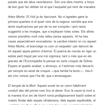
posats que els déus neoclàssics. Són una obra mestra; a força
de bon gust fan oblidar tot el que l’esquelet pot tenir de macabre.
Arbor Mortis:
El títol ja és fascinant. No m’agraden gaire la
primera quarteta ni el quart vers de la segona: sembla que ens
donis explicacions per por de no ser comprès i això resta
suggestió a les imatges, que s’expliquen totes soles. Els altres
versos prendrien molt més relleu sense aquests. Hi ha tres
coses especialment evocadores: la
cambra interior
on viu aquest
Arbor Mortis, el brancatge
nu com un esquelet
i per damunt de
tot aquest
aspre perfum d’ànima
. El poema és només en rigor un
esbós però traçat per una mà vigorosa; tant o més que en els
gravats de l’Enciclopèdia fa pensar en certs croquis de Dührer.
Espero el quadro acabat; o almenys, si t’estimes més deixar-lo
per sempre en estat de croquis —que també fa bonic—, treu-li
els cinc versos que t’he dit, que s’arrosseguen.
El temple de la Mort:
Aquest sonet és en canvi hàbilment
conduït des del primer vers fins al darrer. Ens fa veure la mort a
la manera d’un arc de triomf romà prodigiosament bastit sobre el
mateix llindar dels espais ultraterrens; dels
espais esplèndids
, el