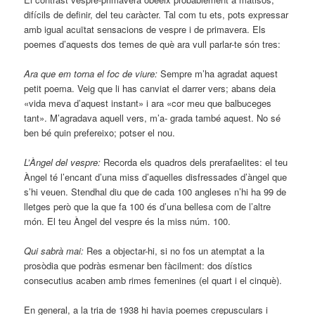
difícils de definir, del teu caràcter. Tal com tu ets, pots expressar
amb igual acuïtat sensacions de vespre i de primavera. Els
poemes d’aquests dos temes de què ara vull parlar-te són tres:
Ara que em torna el foc de viure:
Sempre m’ha agradat aquest
petit poema. Veig que li has canviat el darrer vers; abans deia
«vida meva d’aquest instant» i ara «cor meu que balbuceges
tant». M’agradava aquell vers, m’a- grada també aquest. No sé
ben bé quin prefereixo; potser el nou.
L’Àngel del vespre:
Recorda els quadros dels prerafaelites: el teu
Àngel té l’encant d’una miss d’aquelles disfressades d’àngel que
s’hi veuen. Stendhal diu que de cada 100 angleses n’hi ha 99 de
lletges però que la que fa 100 és d’una bellesa com de l’altre
món. El teu Àngel del vespre és la miss núm. 100.
Qui sabrà mai:
Res a objectar-hi, si no fos un atemptat a la
prosòdia que podràs esmenar ben fàcilment: dos dístics
consecutius acaben amb rimes femenines (el quart i el cinquè).
En general, a la tria de 1938 hi havia poemes crepusculars i