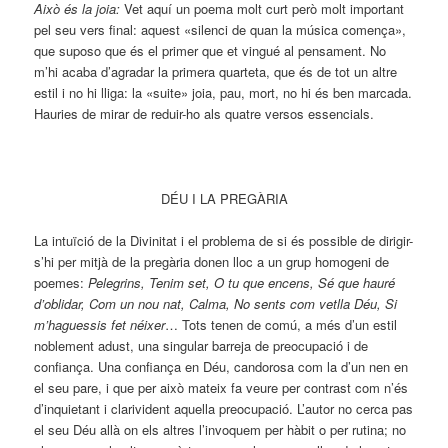
Això és la joia:
Vet aquí un poema molt curt però molt important
pel seu vers final: aquest «silenci de quan la música comença»,
que suposo que és el primer que et vingué al pensament. No
m’hi acaba d’agradar la primera quarteta, que és de tot un altre
estil i no hi lliga: la «suite» joia, pau, mort, no hi és ben marcada.
Hauries de mirar de reduir-ho als quatre versos essencials.
DÉU I LA PREGÀRIA
La intuïció de la Divinitat i el problema de si és possible de dirigir-
s’hi per mitjà de la pregària donen lloc a un grup homogeni de
poemes:
Pelegrins, Tenim set, O tu que encens, Sé que hauré
d’oblidar, Com un nou nat, Calma, No sents com vetlla Déu, Si
m’haguessis fet néixer
… Tots tenen de comú, a més d’un estil
noblement adust, una singular barreja de preocupació i de
confiança. Una confiança en Déu, candorosa com la d’un nen en
el seu pare, i que per això mateix fa veure per contrast com n’és
d’inquietant i clarivident aquella preocupació. L’autor no cerca pas
el seu Déu allà on els altres l’invoquem per hàbit o per rutina; no