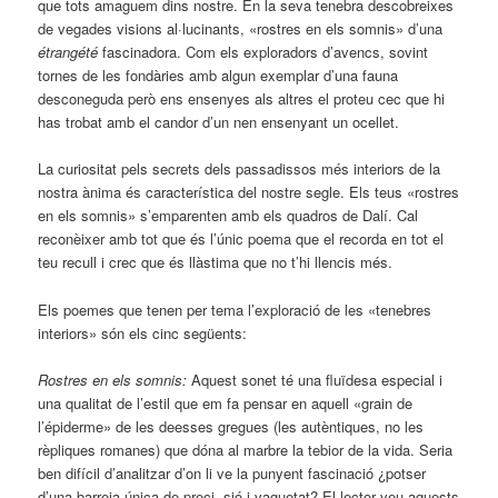
que tots amaguem dins nostre. En la seva tenebra descobreixes
de vegades visions al·lucinants, «rostres en els somnis» d’una
étrangété
fascinadora. Com els exploradors d’avencs, sovint
tornes de les fondàries amb algun exemplar d’una fauna
desconeguda però ens ensenyes als altres el proteu cec que hi
has trobat amb el candor d’un nen ensenyant un ocellet.
La curiositat pels secrets dels passadissos més interiors de la
nostra ànima és característica del nostre segle. Els teus «rostres
en els somnis» s’emparenten amb els quadros de Dalí. Cal
reconèixer amb tot que és l’únic poema que el recorda en tot el
teu recull i crec que és llàstima que no t’hi llencis més.
Els poemes que tenen per tema l’exploració de les «tenebres
interiors» són els cinc següents:
Rostres en els somnis:
Aquest sonet té una fluïdesa especial i
una qualitat de l’estil que em fa pensar en aquell «grain de
l’épiderme» de les deesses gregues (les autèntiques, no les
rèpliques romanes) que dóna al marbre la tebior de la vida. Seria
ben difícil d’analitzar d’on li ve la punyent fascinació ¿potser
d’una barreja única de preci- sió i vaguetat? El lector veu aquests