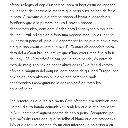
efecte rellegits al cap d’un temps, com si haguessin de reposar
en l’esperit del lector a la manera que certs vins ho han de fer a
la bóta. A mesura que el temps passa el lector hi descobreix
fondàries que a la primera lectura li havien passat
desapercebudes, com camuflades sota l’enganyosa simplicitat
de l’estil. Vull rellegir-los a fons una vegada més; no vull ser-ne
un lector superficial, però vull esperar per fer-ho que m’enviïs tots
els que has escrit durant el 1940. El
Dispars de caçadors
porta
data del 4 d’octubre; cal creure que n’has escrit més fins a la fi
de l’any. L’
Així un núvol es fon
, per la seva banda, és datat del
mes de març ¿no havies escrit altres coses? Jo faria diverses
còpies a màquina del conjunt, com abans de guillar d’Europa, per
enviar-les, com aleshores, a diverses persones molt
escampades i assegurar-ne la conservació en totes les
contingències.
Les remarques que fas als meus
Cinc planetes
em semblen molt
justes i d’altra banda coincideixen amb les que ja m’hi havia fet
la Nuri; esmenaré aquest poema de cap a peus. Comprenc, pel
que me’n dieu tots dos, que he fallat el blanc que em proposava.
I és que escriure poemes és un ofici infernal: un no arriba a dir