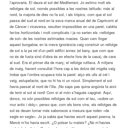
l’aprovaria. El daura el sol del Mediterrani. Jo estimo molt els
rellotges de sol, només possibles a les nostres latituds; més al
nord, la majoria de dies no fa sol, i als tròpics, com que el sol
passa del sud al nord en la seva marxa anual del de Capricorni al
de Càncer i viceversa, resulten impossibles en una paret; caldria
fer-los horitzontals i molt complicats i ja no serien els «rellotges
de sol» de les nostres estimades masies. Quan vam llogar
aquest bungalow, en la meva ignorància vaig construir un rellotge
de sol a la pa ret d’un petit edifici annex (el bany, que com que
no és de fusta sinó d’obra és en efecte fora de la casa), de cara
al sud. Era el primer dia de març; el rellotge rutllava. A mitjans
de maig, havent consultat l’hora cap a les dotze del migdia vaig
trobar que l’ombra ocupava tota la paret: alço els ulls al cel i
veig, estupefacte, que no hi ha ni un núvol. Simplement el sol
havia passat al nord de l’illa. ¡No saps pas quina angúnia fa això
de tenir el sol al nord! Com si el món s’hagués capgirat. Aquí,
doncs, no són possibles rellotges de sol com el teu, «sobre un
mur antic i dolç»; penso que, com els bons vins, els rellotges de
sol es deuen tornar més saborosos a mesura que roden «de
segle en segle». Jo ja sabia que havies escrit aquest poema; la
Mercè m’ho havia escrit. ¿O potser tu mateix? ¿No m’havies