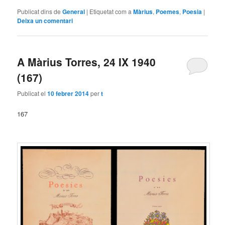
Publicat dins de
General
|
Etiquetat com a
Màrius
,
Poemes
,
Poesia
|
Deixa un comentari
A Màrius Torres, 24 IX 1940
(167)
Publicat el
10 febrer 2014
per
t
167