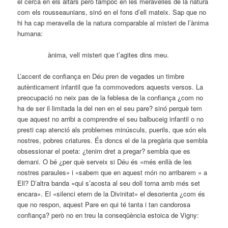
el cerca en els altars però tampoc en les meravelles de la natura
com els rousseaunians, sinó en el fons d’ell mateix. Sap que no
hi ha cap meravella de la natura comparable al misteri de l’ànima
humana:
ànima, vell misteri que t’agites dins meu.
L’accent de confiança en Déu pren de vegades un timbre
autènticament infantil que fa commovedors aquests versos. La
preocupació no neix pas de la feblesa de la confiança ¿com no
ha de ser il·limitada la del nen en el seu pare? sinó perquè tem
que aquest no arribi a comprendre el seu balbuceig infantil o no
presti cap atenció als problemes minúsculs, puerils, que són els
nostres, pobres criatures. És doncs el de la pregària que sembla
obsessionar el poeta: ¿tenim dret a pregar? sembla que es
demani. O bé ¿per què serveix si Déu és «més enllà de les
nostres paraules» i «sabem que en aquest món no arribarem » a
Ell? D’altra banda «qui s’acosta al seu doll torna amb més set
encara». El «silenci etern de la Divinitat» el desorienta ¿com és
que no respon, aquest Pare en qui té tanta i tan candorosa
confiança? però no en treu la conseqüència estoica de Vigny: