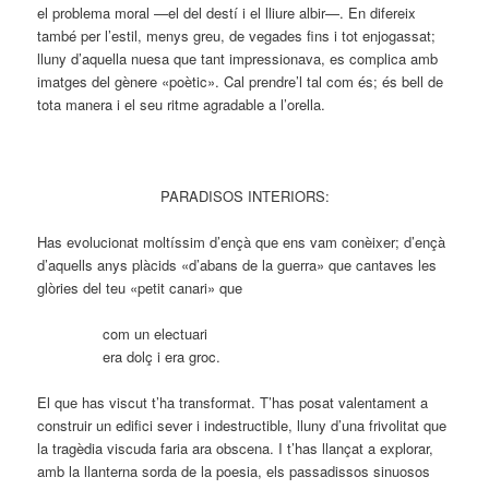
el problema moral —el del destí i el lliure albir—. En difereix
també per l’estil, menys greu, de vegades fins i tot enjogassat;
lluny d’aquella nuesa que tant impressionava, es complica amb
imatges del gènere «poètic». Cal prendre’l tal com és; és bell de
tota manera i el seu ritme agradable a l’orella.
PARADISOS INTERIORS:
Has evolucionat moltíssim d’ençà que ens vam conèixer; d’ençà
d’aquells anys plàcids «d’abans de la guerra» que cantaves les
glòries del teu «petit canari» que
com un electuari
era dolç i era groc.
El que has viscut t’ha transformat. T’has posat valentament a
construir un edifici sever i indestructible, lluny d’una frivolitat que
la tragèdia viscuda faria ara obscena. I t’has llançat a explorar,
amb la llanterna sorda de la poesia, els passadissos sinuosos