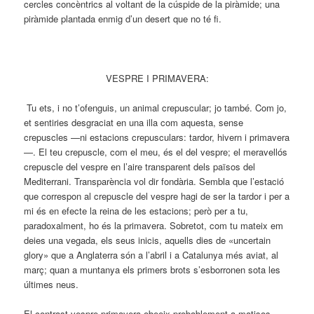
cercles concèntrics al voltant de la cúspide de la piràmide; una
piràmide plantada enmig d’un desert que no té fi.
VESPRE I PRIMAVERA:
Tu ets, i no t’ofenguis, un animal crepuscular; jo també. Com jo,
et sentiries desgraciat en una illa com aquesta, sense
crepuscles —ni estacions crepusculars: tardor, hivern i primavera
—. El teu crepuscle, com el meu, és el del vespre; el meravellós
crepuscle del vespre en l’aire transparent dels països del
Mediterrani. Transparència vol dir fondària. Sembla que l’estació
que correspon al crepuscle del vespre hagi de ser la tardor i per a
mi és en efecte la reina de les estacions; però per a tu,
paradoxalment, ho és la primavera. Sobretot, com tu mateix em
deies una vegada, els seus inicis, aquells dies de «uncertain
glory» que a Anglaterra són a l’abril i a Catalunya més aviat, al
març; quan a muntanya els primers brots s’esborronen sota les
últimes neus.
El contrast vespre-primavera obeeix probablement a matisos,