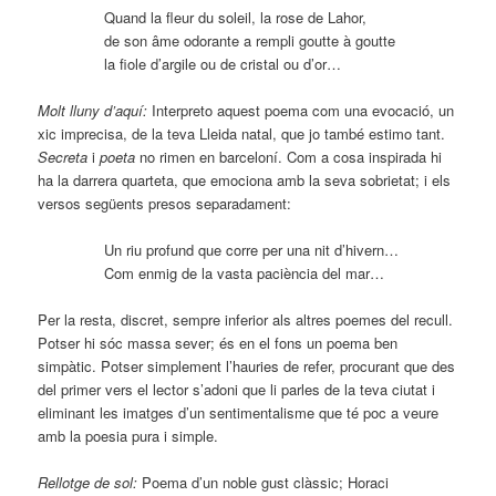
Quand la fleur du soleil, la rose de Lahor,
de son âme odorante a rempli goutte à goutte
la fiole d’argile ou de cristal ou d’or…
Molt lluny d’aquí:
Interpreto aquest poema com una evocació, un
xic imprecisa, de la teva Lleida natal, que jo també estimo tant.
Secreta
i
poeta
no rimen en barceloní. Com a cosa inspirada hi
ha la darrera quarteta, que emociona amb la seva sobrietat; i els
versos següents presos separadament:
Un riu profund que corre per una nit d’hivern…
Com enmig de la vasta paciència del mar…
Per la resta, discret, sempre inferior als altres poemes del recull.
Potser hi sóc massa sever; és en el fons un poema ben
simpàtic. Potser simplement l’hauries de refer, procurant que des
del primer vers el lector s’adoni que li parles de la teva ciutat i
eliminant les imatges d’un sentimentalisme que té poc a veure
amb la poesia pura i simple.
Rellotge de sol:
Poema d’un noble gust clàssic; Horaci