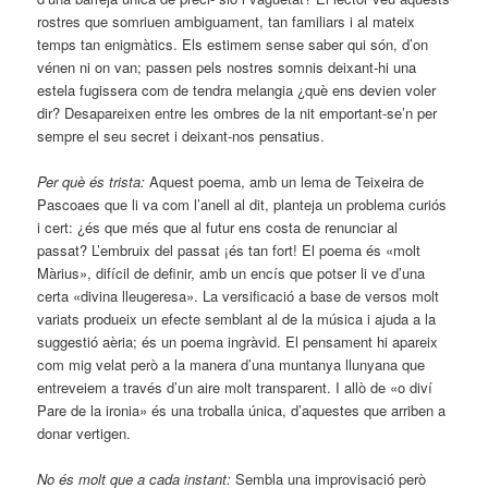
rostres que somriuen ambiguament, tan familiars i al mateix
temps tan enigmàtics. Els estimem sense saber qui són, d’on
vénen ni on van; passen pels nostres somnis deixant-hi una
estela fugissera com de tendra melangia ¿què ens devien voler
dir? Desapareixen entre les ombres de la nit emportant-se’n per
sempre el seu secret i deixant-nos pensatius.
Per què és trista:
Aquest poema, amb un lema de Teixeira de
Pascoaes que li va com l’anell al dit, planteja un problema curiós
i cert: ¿és que més que al futur ens costa de renunciar al
passat? L’embruix del passat ¡és tan fort! El poema és «molt
Màrius», difícil de definir, amb un encís que potser li ve d’una
certa «divina lleugeresa». La versificació a base de versos molt
variats produeix un efecte semblant al de la música i ajuda a la
suggestió aèria; és un poema ingràvid. El pensament hi apareix
com mig velat però a la manera d’una muntanya llunyana que
entreveiem a través d’un aire molt transparent. I allò de «o diví
Pare de la ironia» és una troballa única, d’aquestes que arriben a
donar vertigen.
No és molt que a cada instant:
Sembla una improvisació però