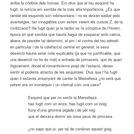
arriba la cridòria dels homes. Em dius que el teu esquirol ha
fugit; la notícia em sembla de la més alta importància. ¿És que
també els esquirols són robinsonians i no es deixen seduir pels
avantatges, tan innegables com estem veient als cursos Z, de la
civilització? Ha fugit quan ja la tardor es fa còmplice de l’hivern,
època en què sembla que hauria hagut de sospesar amb calma,
abans de prendre tal determini, el pro i el contra del teu edredó
en particular i de la calefacció central en general; la seva
deserció hauria estat més explicable (ja que no justificable, que
una deserció no ho és mai) a entrada de primavera, que és quan
lògicament, donat el romanticisme propi de l’estació, deuen
sentir el poderós atractiu de les esquiroles. Dius que t’ha fugit
quan li estaves ensenyant de cantar la Marsellesa ¿no serà que
potser era un monàrquic i un clerical com una casa?
Esquirol que per no sentir la Marsellesa
has fugit com un enze, has fugit com un boig
lluny d’una gironina pigada i de pèl roig
que et deixava dormir als seus peus de princesa
¿no saps que jo, per tal de conèixer aquest goig,