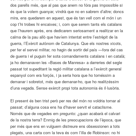
dos parells més, que al pas que anem no fóra pas impossible si
és que la volem guanyar, vindrà que no en sabrem d’altre; doncs
mira, ens quedarem en aquest, que és tan vell com el món i un
cop t’hi trobes hi encaixes; i, com que serem tants els catalans
que l’haurem après, ens dedicarem seriosament a realitzar en la
calma de la pau allò que havíem intentat entre l’estrèpit de la
guerra, l’Exèrcit autònom de Catalunya. Que els nostres xicots,
per fer el servei militar, no hagin de sortir del país —fora del cas
de guerra i el puguin fer sota comandaments catalans i en català;
ja ho demanaven les «Bases de Manresa» a darreries del segle
passat tot supeditant la regió militar catalana a l’exèrcit general
espanyol com era forçós, i ja seria hora que ho tornéssim a
demanar i sobretot, més que demanar-ho, que ho realitzéssim
d’una vegada. Sense exèrcit propi tota autonomia és il·lusòria.
El present és ben trist però per res del món no voldria tornar al
passat; d’alguna cosa ens ha d’haver servit el cataclisme.
Només que de vegades em pregunto: ¿quan acabarà el calvari
de la nostra terra? Enmig de les preocupacions de l’època, que
per més que ens en vulguem distreure ens obsessionen a tots
plegats, una carta com la teva és com l’illa de Robinson: no hi