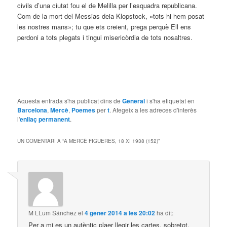
civils d’una ciutat fou el de Melilla per l’esquadra republicana.
Com de la mort del Messias deia Klopstock, «tots hi hem posat
les nostres mans»; tu que ets creient, prega perquè Ell ens
perdoni a tots plegats i tingui misericòrdia de tots nosaltres.
Aquesta entrada s'ha publicat dins de
General
i s'ha etiquetat en
Barcelona
,
Mercè
,
Poemes
per
t
. Afegeix a les adreces d'interès
l'
enllaç permanent
.
UN COMENTARI A “
A MERCÈ FIGUERES, 18 XI 1938 (152)
”
M LLum Sánchez
el
4 gener 2014 a les 20:02
ha dit:
Per a mi es un autèntic plaer llegir les cartes, sobretot,