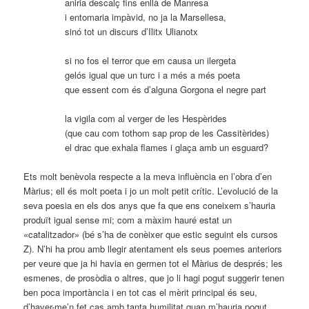
aniria descalç fins enllà de Manresa
i entomaria impàvid, no ja la Marsellesa,
sinó tot un discurs d’Ilitx Ulianotx
si no fos el terror que em causa un ilergeta
gelós igual que un turc i a més a més poeta
que essent com és d’alguna Gorgona el negre part
la vigila com al verger de les Hespèrides
(que cau com tothom sap prop de les Cassitèrides)
el drac que exhala flames i glaça amb un esguard?
Ets molt benèvola respecte a la meva influència en l’obra d’en
Màrius; ell és molt poeta i jo un molt petit crític. L’evolució de la
seva poesia en els dos anys que fa que ens coneixem s’hauria
produït igual sense mi; com a màxim hauré estat un
«catalitzador» (bé s’ha de conèixer que estic seguint els cursos
Z). N’hi ha prou amb llegir atentament els seus poemes anteriors
per veure que ja hi havia en germen tot el Màrius de després; les
esmenes, de prosòdia o altres, que jo li hagi pogut suggerir tenen
ben poca importància i en tot cas el mèrit principal és seu,
d’haver-me’n fet cas amb tanta humilitat quan m’hauria pogut