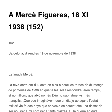
entrades
A Mercè Figueres, 18 XI
1938 (152)
152
Barcelona, divendres 18 de novembre de 1938
Estimada Mercè:
La teva carta em duu com en ales a aquelles tardes de diumenge
de primeries de 1936 en què te les solia respondre; eren temps,
si no millors, que això només Déu ho sap, almenys més
tranquils. ¡Que poc imaginàvem que un dia jo abraçaria l’estat
militar! Ja fa dos anys que serveixo en aquest ofici; ha deixat de
ser nou per a mi com per a tants d’altres. Si la guerra en dura