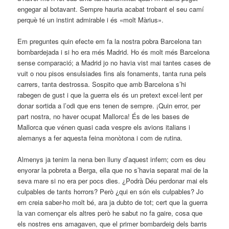
engegar al botavant. Sempre hauria acabat trobant el seu camí
perquè té un instint admirable i és «molt Màrius».
Em preguntes quin efecte em fa la nostra pobra Barcelona tan
bombardejada i si ho era més Madrid. Ho és molt més Barcelona
sense comparació; a Madrid jo no havia vist mai tantes cases de
vuit o nou pisos ensulsiades fins als fonaments, tanta runa pels
carrers, tanta destrossa. Sospito que amb Barcelona s’hi
rabegen de gust i que la guerra els és un pretext excel·lent per
donar sortida a l’odi que ens tenen de sempre. ¡Quin error, per
part nostra, no haver ocupat Mallorca! És de les bases de
Mallorca que vénen quasi cada vespre els avions italians i
alemanys a fer aquesta feina monòtona i com de rutina.
Almenys ja tenim la nena ben lluny d’aquest infern; com es deu
enyorar la pobreta a Berga, ella que no s’havia separat mai de la
seva mare si no era per pocs dies. ¿Podrà Déu perdonar mai els
culpables de tants horrors? Però ¿qui en són els culpables? Jo
em creia saber-ho molt bé, ara ja dubto de tot; cert que la guerra
la van començar els altres però he sabut no fa gaire, cosa que
els nostres ens amagaven, que el primer bombardeig dels barris