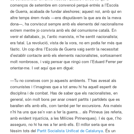
començos de setembre em convencé perquè entrés a l’Escola
de Guerra, acabada de fundar aleshores; aquest noi, amb qui en
altre temps érem rivals —ens disputàvem la que ara és la meva
dona—, ha conviscut sempre amb els elements del nacionalisme
extrem mentre jo convivia amb els del comunisme català. En
venir el daltabaix, jo, l’antic marxista, m’he sentit nacionalista;
era fatal. La revolució, vista de la vora, no em podia fer més que
fàstic. Un cop dins l’Escola de Guerra vaig sentir la necessitat
d’establir contacte amb els elements nacionalistes, sortosament
molt nombrosos, i vaig pensar que ningú com l’Eduard Ferrer per
orientar-me. I vet aquí que em digué:
—Tu no coneixes com jo aquests ambients. T’has avesat als
comunistes i t’imagines que a tot arreu hi ha aquell esperit de
disciplina i de combat. Has de saber que els nacionalistes, en
general, són molt bons per anar creant partits i partidets que es
barallen ells amb ells, com també per fer excursions. Ara mateix
n’hi ha uns que se’n van a fer la guerra… als Pirineus (es referia,
amb evident injustícia, a les Milícies Pirinenques). I és que, t’ho
asseguro, no hi ha res a fer amb ells. El millor seria que ens
féssim tots del
Partit Socialista Unificat de Catalunya
. És un