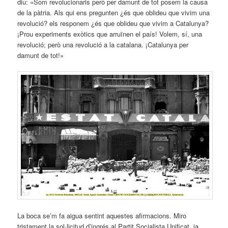
diu: «Som revolucionaris però per damunt de tot posem la causa
de la pàtria. Als qui ens pregunten ¿és que oblideu que vivim una
revolució? els responem ¿és que oblideu que vivim a Catalunya?
¡Prou experiments exòtics que arruïnen el país! Volem, sí, una
revolució; però una revolució a la catalana. ¡Catalunya per
damunt de tot!»
La boca se’m fa aigua sentint aquestes afirmacions. Miro
tristament la sol·licitud d’ingrés al Partit Socialista Unificat, ja