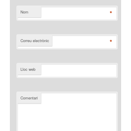
*
Nom
*
Correu electrònic
Lloc web
Comentari