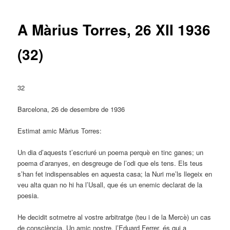
entrades
A Màrius Torres, 26 XII 1936
(32)
32
Barcelona, 26 de desembre de 1936
Estimat amic Màrius Torres:
Un dia d’aquests t’escriuré un poema perquè en tinc ganes; un
poema d’aranyes, en desgreuge de l’odi que els tens. Els teus
s’han fet indispensables en aquesta casa; la Nuri me’ls llegeix en
veu alta quan no hi ha l’Usall, que és un enemic declarat de la
poesia.
He decidit sotmetre al vostre arbitratge (teu i de la Mercè) un cas
de consciència. Un amic nostre, l’Eduard Ferrer, és qui a