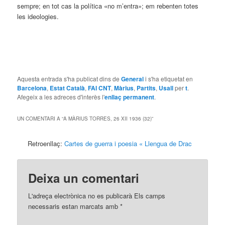
sempre; en tot cas la política «no m’entra»; em rebenten totes
les ideologies.
Aquesta entrada s'ha publicat dins de
General
i s'ha etiquetat en
Barcelona
,
Estat Català
,
FAI CNT
,
Màrius
,
Partits
,
Usall
per
t
.
Afegeix a les adreces d'interès l'
enllaç permanent
.
UN COMENTARI A “
A MÀRIUS TORRES, 26 XII 1936 (32)
”
Retroenllaç:
Cartes de guerra i poesia « Llengua de Drac
Deixa un comentari
L'adreça electrònica no es publicarà Els camps
necessaris estan marcats amb
*