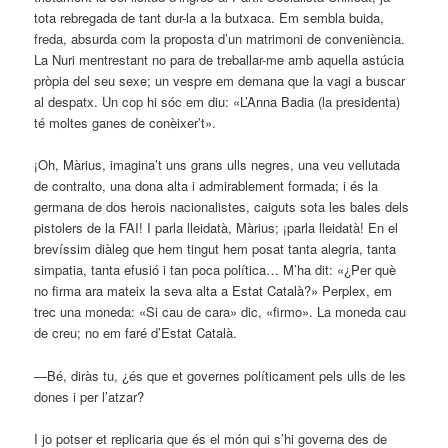
tota rebregada de tant dur-la a la butxaca. Em sembla buida,
freda, absurda com la proposta d’un matrimoni de conveniència.
La Nuri mentrestant no para de treballar-me amb aquella astúcia
pròpia del seu sexe; un vespre em demana que la vagi a buscar
al despatx. Un cop hi sóc em diu: «L’Anna Badia (la presidenta)
té moltes ganes de conèixer’t».
¡Oh, Màrius, imagina’t uns grans ulls negres, una veu vellutada
de contralto, una dona alta i admirablement formada; i és la
germana de dos herois nacionalistes, caiguts sota les bales dels
pistolers de la FAI! I parla lleidatà, Màrius; ¡parla lleidatà! En el
brevíssim diàleg que hem tingut hem posat tanta alegria, tanta
simpatia, tanta efusió i tan poca política… M’ha dit: «¿Per què
no firma ara mateix la seva alta a Estat Català?» Perplex, em
trec una moneda: «Si cau de cara» dic, «firmo». La moneda cau
de creu; no em faré d’Estat Català.
—Bé, diràs tu, ¿és que et governes políticament pels ulls de les
dones i per l’atzar?
I jo potser et replicaria que és el món qui s’hi governa des de