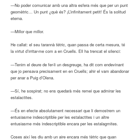
—No poder comunicar amb una altra esfera més que per un punt
geomètric… Un punt ¿què és? ¡L’infinitament petit! És la solitud
eterna.
—Millor que millor.
He callat: el seu tarannà tètric, quan passa de certa mesura, té
la virtut d’irritar-me com a en Cruells. Ell ha trencat el silenci:
—Tenim el deure de fer-li un desgreuge, ha dit com endevinant
que jo pensava precisament en en Cruells; ahir el vam abandonar
per anar a Puig d’Olena.
—Sí, he sospirat; no ens quedarà més remei que admirar les
estalactites.
—És en efecte absolutament necessari que li demostrem un
entusiasme indescriptible per les estalactites i un altre
entusiasme més indescriptible encara per les estalagmites.
Coses així les diu amb un aire encara més tètric que quan