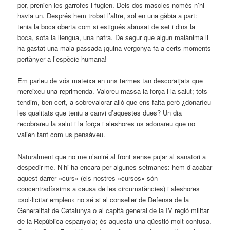
por, prenien les garrofes i fugien. Dels dos mascles només n’hi
havia un. Després hem trobat l’altre, sol en una gàbia a part:
tenia la boca oberta com si estigués abrusat de set i dins la
boca, sota la llengua, una nafra. De segur que algun malànima li
ha gastat una mala passada ¡quina vergonya fa a certs moments
pertànyer a l’espècie humana!
Em parleu de vós mateixa en uns termes tan descoratjats que
mereixeu una reprimenda. Valoreu massa la força i la salut; tots
tendim, ben cert, a sobrevalorar allò que ens falta però ¿donaríeu
les qualitats que teniu a canvi d’aquestes dues? Un dia
recobrareu la salut i la força i aleshores us adonareu que no
valien tant com us pensàveu.
Naturalment que no me n’aniré al front sense pujar al sanatori a
despedir-me. N’hi ha encara per algunes setmanes: hem d’acabar
aquest darrer «curs» (els nostres «cursos» són
concentradíssims a causa de les circumstàncies) i aleshores
«sol·licitar empleu» no sé si al conseller de Defensa de la
Generalitat de Catalunya o al capità general de la IV regió militar
de la República espanyola; és aquesta una qüestió molt confusa.