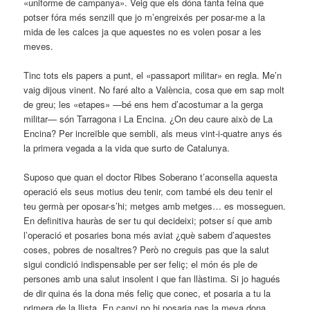
«uniforme de campanya». Veig que els dóna tanta feina que
potser fóra més senzill que jo m’engreixés per posar-me a la
mida de les calces ja que aquestes no es volen posar a les
meves.
Tinc tots els papers a punt, el «passaport militar» en regla. Me’n
vaig dijous vinent. No faré alto a València, cosa que em sap molt
de greu; les «etapes» —bé ens hem d’acostumar a la gerga
militar— són Tarragona i La Encina. ¿On deu caure això de La
Encina? Per increïble que sembli, als meus vint-i-quatre anys és
la primera vegada a la vida que surto de Catalunya.
Suposo que quan el doctor Ribes Soberano t’aconsella aquesta
operació els seus motius deu tenir, com també els deu tenir el
teu germà per oposar-s’hi; metges amb metges… es mosseguen.
En definitiva hauràs de ser tu qui decideixi; potser sí que amb
l’operació et posaries bona més aviat ¿què sabem d’aquestes
coses, pobres de nosaltres? Però no creguis pas que la salut
sigui condició indispensable per ser feliç; el món és ple de
persones amb una salut insolent i que fan llàstima. Si jo hagués
de dir quina és la dona més feliç que conec, et posaria a tu la
primera de la llista. En canvi no hi posaria pas la meva dona