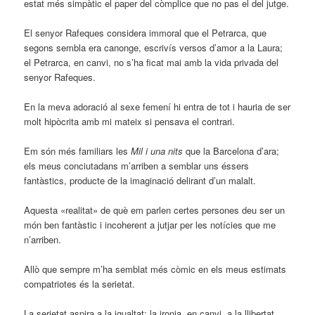
estat més simpàtic el paper del còmplice que no pas el del jutge.
El senyor Rafeques considera immoral que el Petrarca, que
segons sembla era canonge, escrivís versos d’amor a la Laura;
el Petrarca, en canvi, no s’ha ficat mai amb la vida privada del
senyor Rafeques.
En la meva adoració al sexe femení hi entra de tot i hauria de ser
molt hipòcrita amb mi mateix si pensava el contrari.
Em són més familiars les
Mil i una nits
que la Barcelona d’ara;
els meus conciutadans m’arriben a semblar uns éssers
fantàstics, producte de la imaginació delirant d’un malalt.
Aquesta «realitat» de què em parlen certes persones deu ser un
món ben fantàstic i incoherent a jutjar per les notícies que me
n’arriben.
Allò que sempre m’ha semblat més còmic en els meus estimats
compatriotes és la serietat.
La serietat aspira a la igualtat; la ironia, en canvi, a la llibertat.