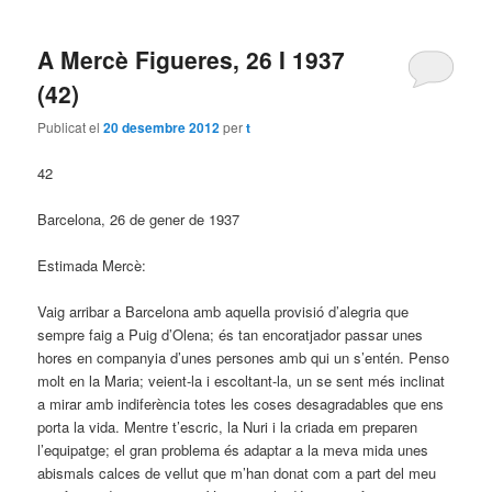
A Mercè Figueres, 26 I 1937
(42)
Publicat el
20 desembre 2012
per
t
42
Barcelona, 26 de gener de 1937
Estimada Mercè:
Vaig arribar a Barcelona amb aquella provisió d’alegria que
sempre faig a Puig d’Olena; és tan encoratjador passar unes
hores en companyia d’unes persones amb qui un s’entén. Penso
molt en la Maria; veient-la i escoltant-la, un se sent més inclinat
a mirar amb indiferència totes les coses desagradables que ens
porta la vida. Mentre t’escric, la Nuri i la criada em preparen
l’equipatge; el gran problema és adaptar a la meva mida unes
abismals calces de vellut que m’han donat com a part del meu