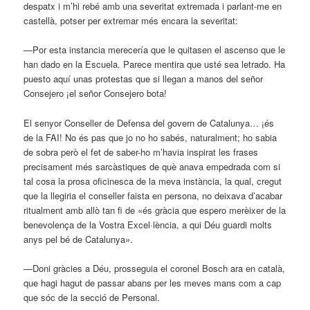
despatx i m’hi rebé amb una severitat extremada i parlant-me en
castellà, potser per extremar més encara la severitat:
—Por esta instancia merecería que le quitasen el ascenso que le
han dado en la Escuela. Parece mentira que usté sea letrado. Ha
puesto aquí unas protestas que si llegan a manos del señor
Consejero ¡el señor Consejero bota!
El senyor Conseller de Defensa del govern de Catalunya… ¡és
de la FAI! No és pas que jo no ho sabés, naturalment; ho sabia
de sobra però el fet de saber-ho m’havia inspirat les frases
precisament més sarcàstiques de què anava empedrada com si
tal cosa la prosa oficinesca de la meva instància, la qual, cregut
que la llegiria el conseller faista en persona, no deixava d’acabar
ritualment amb allò tan fi de «és gràcia que espero merèixer de la
benevolença de la Vostra Excel·lència, a qui Déu guardi molts
anys pel bé de Catalunya».
—Doni gràcies a Déu, prosseguia el coronel Bosch ara en català,
que hagi hagut de passar abans per les meves mans com a cap
que sóc de la secció de Personal.