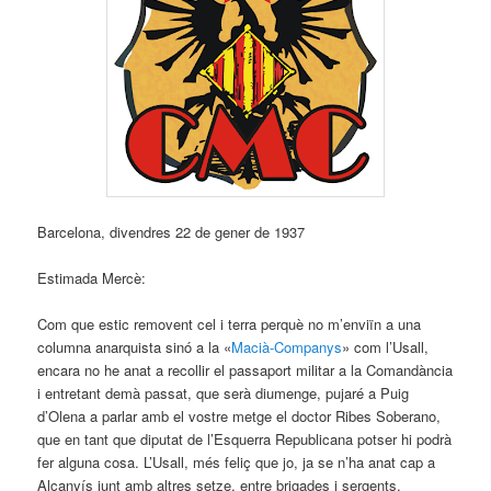
Barcelona, divendres 22 de gener de 1937
Estimada Mercè:
Com que estic removent cel i terra perquè no m’enviïn a una
columna anarquista sinó a la «
Macià-Companys
» com l’Usall,
encara no he anat a recollir el passaport militar a la Comandància
i entretant demà passat, que serà diumenge, pujaré a Puig
d’Olena a parlar amb el vostre metge el doctor Ribes Soberano,
que en tant que diputat de l’Esquerra Republicana potser hi podrà
fer alguna cosa. L’Usall, més feliç que jo, ja se n’ha anat cap a
Alcanyís junt amb altres setze, entre brigades i sergents.