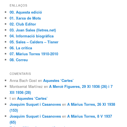
ENLLAÇOS
00. Aquesta edició
01. Xarxa de Mots
02. Club Editor
03. Joan Sales (lletres.net)
04. Informació biogràfica
05. Sales – Calders – Tísner
06. La crítica
07. Màrius Torres 1910-2010
08. Correu
COMENTARIS
Anna Bach Gost en
Aquestes ‘Cartes’
Montserrat Martínez en
A Mercè Figueres, 29 XI 1936 (26) i 7
XII 1936 (28)
t en
Aquestes ‘Cartes’
Joaquim Suquet i Casanoves
en
A Màrius Torres, 26 XI 1938
(153)
Joaquim Suquet i Casanoves
en
A Màrius Torres, 8 V 1937
(65)