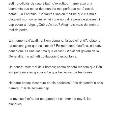
estil, prodigiós de naturalitat i d’exactitud. I amb això una
bonhomia que no es desmenteix mai però que no té res de
pàmfil; La Fontaine i Cervantes sabien molt bé que els mals
d’aquest món no tenen remei i que no val la pena de posar-s’hi
cap pedra al fetge. ¿Què se’n treu? Afegir als mals del món un
mal de pedra.
En moments d’abatiment em demano: ja que el rei d’Anglaterra
ha abdicat ¿per què no l’imites? En moments d’eufòria, en canvi,
penso que és una llàstima que el
Diari Oficial
del govern de la
Generalitat no admeti col·laboració espontània.
He pensat molt mal dels homes; confio de tota manera que Déu
em perdonarà en gràcia al bé que he pensat de les dones.
He estat capaç d’escriure en els periòdics i fins de vendre’n pels
carrers; mai de llegir-ne cap.
La revolució m’ha fet comprendre i estimar les novel. les
blanques.