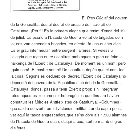
El
Diari Oficial
del govern
de la Generalitat duu el decret de creació de l’Exèrcit de
Catalunya. ¡Per fi! És la primera alegria que tenim d’ençà del 19
de juliol. Us escric a l’Escola de Guerra voltat de brigades com
jo; ens van ascendir a brigades, en efecte, fa uns quants dies.
És el grau intermediari entre sergent i alferes. Si veiéssiu
l’alegria que regna entre nosaltres amb aquesta gran notícia: la
naixença de l’Exèrcit de Catalunya. De moment és un nom; però
¡quin nom! ¡El nostre somni! De nosaltres depèn que el nom faci
la cosa. Segons es dedueix del decret, l’Exèrcit de Catalunya no
dependrà del govern de la República sinó del de la Generalitat.
Catalunya, doncs, passa a tenir Exèrcit propi; s’hi integraran
totes aquestes «columnes» heterogènies que fins ara havien
constituït les Milícies Antifeixistes de Catalunya. «Columnes»
que caldrà convertir en «divisions» i militaritzar de cap a peus;
vet aquí la tasca engrescadora que se’ns obre als 1.500 alumnes
de l’Escola de Guerra quan, d’aquí a poc, sortirem amb el grau
d’alferes.