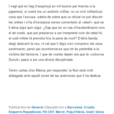
I vegi què en faig (l’esquinçà en mil bocins per tirar-los a la
paperera); si vostè fos un autèntic militar, no un civil militaritzat,
cosa que l’excusa, sabria de sobra que un oficial no pot discutir
les ordres i s’ha d’incorporar sense comentaris al «destí» que se
li dóna sigui quin sigui. ¿Sap que en un cas d’insubordinació com
el de vostè, que pot prestar-se a ser interpretat com de rebel·lió,
el codi militar té prevista fins la pena de mort? D’altra banda,
afegí abaixant la veu, ni cal que li digui com comprenc els seus
sentiments; pensi per aconformar-se que tot és preferible a la
victòria del feixisme. I que de vostès depèn ara que la «columna
Durruti» passi a ser una divisió disciplinada.
Tenim cartes d’en Màrius per respondre; la Nuri està molt
afalagada amb aquell sonet de les anèmones que li ha dedicat.
Publicat dins de
General
|
Etiquetat com a
Barcelona
,
Cruells
,
Esquerra Republicana
,
FAI CNT
,
Mercè
,
Puig d'Olena
,
Usall
|
Deixa