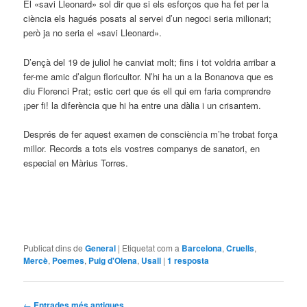
El «savi Lleonard» sol dir que si els esforços que ha fet per la
ciència els hagués posats al servei d’un negoci seria milionari;
però ja no seria el «savi Lleonard».
D’ençà del 19 de juliol he canviat molt; fins i tot voldria arribar a
fer-me amic d’algun floricultor. N’hi ha un a la Bonanova que es
diu Florenci Prat; estic cert que és ell qui em faria comprendre
¡per fi! la diferència que hi ha entre una dàlia i un crisantem.
Després de fer aquest examen de consciència m’he trobat força
millor. Records a tots els vostres companys de sanatori, en
especial en Màrius Torres.
Publicat dins de
General
|
Etiquetat com a
Barcelona
,
Cruells
,
Mercè
,
Poemes
,
Puig d'Olena
,
Usall
|
1
resposta
Navegació per les entrades
←
Entrades més antigues