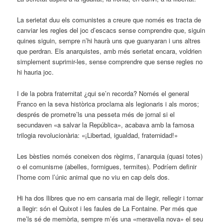
La serietat duu els comunistes a creure que només es tracta de
canviar les regles del joc d’escacs sense comprendre que, siguin
quines siguin, sempre n’hi haurà uns que guanyaran i uns altres
que perdran. Els anarquistes, amb més serietat encara, voldrien
simplement suprimir-les, sense comprendre que sense regles no
hi hauria joc.
I de la pobra fraternitat ¿qui se’n recorda? Només el general
Franco en la seva històrica proclama als legionaris i als moros;
després de prometre’ls una pesseta més de jornal si el
secundaven «a salvar la República», acabava amb la famosa
trilogia revolucionària: «¡Libertad, igualdad, fraternidad!»
Les bèsties només coneixen dos règims, l’anarquia (quasi totes)
o el comunisme (abelles, formigues, termites). Podríem definir
l’home com l’únic animal que no viu en cap dels dos.
Hi ha dos llibres que no em cansaria mai de llegir, rellegir i tornar
a llegir: són el Quixot i les faules de La Fontaine. Per més que
me’ls sé de memòria, sempre m’és una «meravella nova» el seu