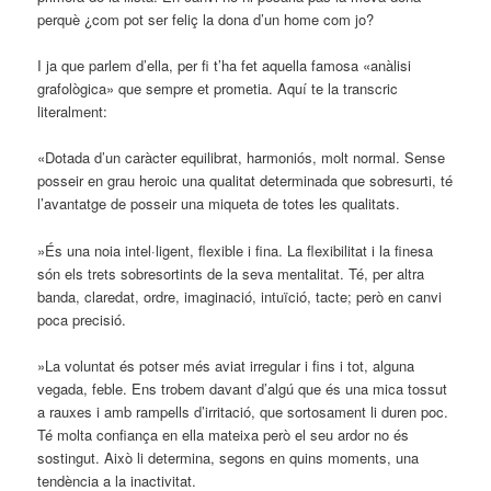
perquè ¿com pot ser feliç la dona d’un home com jo?
I ja que parlem d’ella, per fi t’ha fet aquella famosa «anàlisi
grafològica» que sempre et prometia. Aquí te la transcric
literalment:
«Dotada d’un caràcter equilibrat, harmoniós, molt normal. Sense
posseir en grau heroic una qualitat determinada que sobresurti, té
l’avantatge de posseir una miqueta de totes les qualitats.
»És una noia intel·ligent, flexible i fina. La flexibilitat i la finesa
són els trets sobresortints de la seva mentalitat. Té, per altra
banda, claredat, ordre, imaginació, intuïció, tacte; però en canvi
poca precisió.
»La voluntat és potser més aviat irregular i fins i tot, alguna
vegada, feble. Ens trobem davant d’algú que és una mica tossut
a rauxes i amb rampells d’irritació, que sortosament li duren poc.
Té molta confiança en ella mateixa però el seu ardor no és
sostingut. Això li determina, segons en quins moments, una
tendència a la inactivitat.