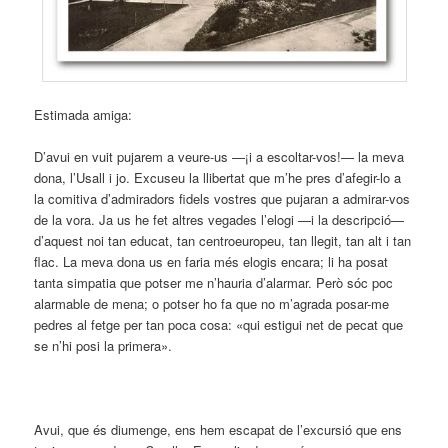
Estimada amiga:
D’avui en vuit pujarem a veure-us —¡i a escoltar-vos!— la meva
dona, l’Usall i jo. Excuseu la llibertat que m’he pres d’afegir-lo a
la comitiva d’admiradors fidels vostres que pujaran a admirar-vos
de la vora. Ja us he fet altres vegades l’elogi —i la descripció—
d’aquest noi tan educat, tan centroeuropeu, tan llegit, tan alt i tan
flac. La meva dona us en faria més elogis encara; li ha posat
tanta simpatia que potser me n’hauria d’alarmar. Però sóc poc
alarmable de mena; o potser ho fa que no m’agrada posar-me
pedres al fetge per tan poca cosa: «qui estigui net de pecat que
se n’hi posi la primera».
Avui, que és diumenge, ens hem escapat de l’excursió que ens