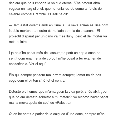
declara que no li importa la solitud eterna. S’ha produït altra
vegada un llarg silenci, que no tenia res de comú amb els del
cèlebre coronel Bramble. L’Usall ha dit:
—Hem estat dolents amb en Cruells. La seva ànima és llisa com
la dels morters; la nostra és ratllada com la dels canons. El
projectil disparat per un canó va més lluny; però el del morter va
més enlaire.
I ja no s’ha parlat més de l’assumpte però un cop a casa he
sentit com una mena de corcó i m’he posat a fer examen de
consciència. Vet-el aquí:
Els qui sempre pensem mal errem sempre; l’amor no és pas
cego com el pinten sinó tot el contrari.
Detesto els homes que m’amarguen la vida però, si és així, ¿per
què no em detesto sobretot a mi mateix? No recordo haver pagat
mai la meva quota de soci de «Palestra».
Quan he sentit a parlar de la caiguda d’una dona, sempre m’ha