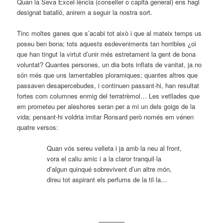
Quan la Seva Excel·lència (conseller o capità general) ens hagi
designat batalló, anirem a seguir la nostra sort.
Tinc moltes ganes que s’acabi tot això i que al mateix temps us
poseu ben bona; tots aquests esdeveniments tan horribles ¿oi
que han tingut la virtut d’unir més estretament la gent de bona
voluntat? Quantes persones, un dia bots inflats de vanitat, ja no
són més que uns lamentables ploramiques; quantes altres que
passaven desapercebudes, i continuen passant-hi, han resultat
fortes com columnes enmig del terratrèmol… Les vetllades que
em prometeu per aleshores seran per a mi un dels goigs de la
vida; pensant-hi voldria imitar Ronsard però només em vénen
quatre versos:
Quan vós sereu velleta i ja amb la neu al front,
vora el caliu amic i a la claror tranquil·la
d’algun quinqué sobrevivent d’un altre món,
direu tot aspirant els perfums de la til·la…
————