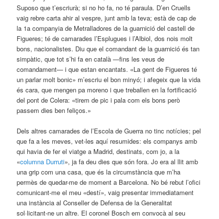
Suposo que t’escriurà; si no ho fa, no té paraula. D’en Cruells
vaig rebre carta ahir al vespre, junt amb la teva; està de cap de
la 1a companyia de Metralladores de la guarnició del castell de
Figueres; té de camarades l’Esplugues i l’Albiol, dos nois molt
bons, nacionalistes. Diu que el comandant de la guarnició és tan
simpàtic, que tot s’hi fa en català —fins les veus de
comandament— i que estan encantats. «La gent de Figueres té
un parlar molt bonic» m’escriu el bon minyó; i afegeix que la vida
és cara, que mengen pa moreno i que treballen en la fortificació
del pont de Colera: «tirem de pic i pala com els bons però
passem dies ben feliços.»
Dels altres camarades de l’Escola de Guerra no tinc notícies; pel
que fa a les meves, vet-les aquí resumides: els companys amb
qui havia de fer el viatge a Madrid, destinats, com jo, a la
«
columna Durruti
», ja fa deu dies que són fora. Jo era al llit amb
una grip com una casa, que és la circumstància que m’ha
permès de quedar-me de moment a Barcelona. No bé rebut l’ofici
comunicant-me el meu «destí», vaig presentar immediatament
una instància al Conseller de Defensa de la Generalitat
sol·licitant-ne un altre. El coronel Bosch em convocà al seu