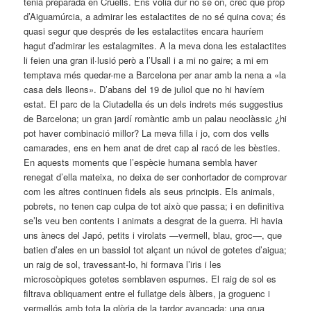
tenia preparada en Cruells. Ens volia dur no sé on, crec que prop
d’Aiguamúrcia, a admirar les estalactites de no sé quina cova; és
quasi segur que després de les estalactites encara hauríem
hagut d’admirar les estalagmites. A la meva dona les estalactites
li feien una gran il·lusió però a l’Usall i a mi no gaire; a mi em
temptava més quedar-me a Barcelona per anar amb la nena a «la
casa dels lleons». D’abans del 19 de juliol que no hi havíem
estat. El parc de la Ciutadella és un dels indrets més suggestius
de Barcelona; un gran jardí romàntic amb un palau neoclàssic ¿hi
pot haver combinació millor? La meva filla i jo, com dos vells
camarades, ens en hem anat de dret cap al racó de les bèsties.
En aquests moments que l’espècie humana sembla haver
renegat d’ella mateixa, no deixa de ser conhortador de comprovar
com les altres continuen fidels als seus principis. Els animals,
pobrets, no tenen cap culpa de tot això que passa; i en definitiva
se’ls veu ben contents i animats a desgrat de la guerra. Hi havia
uns ànecs del Japó, petits i virolats —vermell, blau, groc—, que
batien d’ales en un bassiol tot ­alçant un núvol de gotetes d’aigua;
un raig de sol, travessant-lo, hi formava l’iris i les
microscòpiques gotetes semblaven espurnes. El raig de sol es
filtrava obliquament entre el fullatge dels àlbers, ja groguenc i
vermellós amb tota la glòria de la tardor avançada; una grua