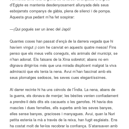
d’Egipte es mantenia desdenyosament allunyada dels seus
esbojarrats companys de gàbia, plena de silenci i de pompa.
Aquesta grua pedant m’ha fet sospirar:
—¡Qui pogués ser un ànec del Japó!
Quantes coses han passat d’ençà de la darrera vegada que hi
havíem vingut ¡i com he canviat en aquests quatre mesos! Fins
penso que els meus vells coneguts, els animals del municipi, se
n’han adonat. Els faisans de la Xina sobretot; abans no em
dignava dirigir-los més que una mirada displicent malgrat la viva
admiració que els tenia la nena. Avui m’han fascinat amb els
seus plomatges sedosos, les seves cues elegantíssimes.
Al darrer recinte hi ha uns cérvols de l’Índia. La nena, abans de
la guerra, els donava de menjar; les bèsties venien confiadament
a prendre-li dels dits els cacauets o les garrofes. Hi havia dos
mascles i dues femelles, ells superbs amb les seves banyes,
elles sense banyes, gracioses i manyagues. Avui, quan la Nuri
petita estenia la mà a través de la reixa, han fugit esglaiats. Ens
ha costat molt de fer-los recobrar la confiança. S’atansaven amb