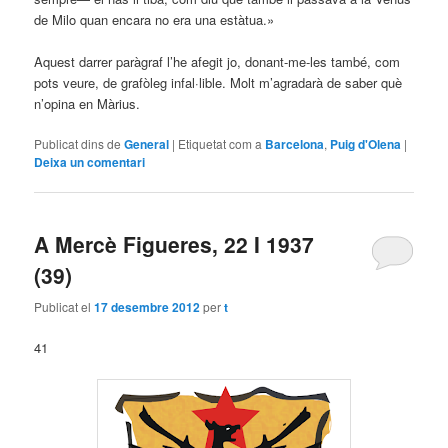
de Milo quan encara no era una estàtua.»
Aquest darrer paràgraf l’he afegit jo, donant-me-les també, com
pots veure, de grafòleg infal·lible. Molt m’agradarà de saber què
n’opina en Màrius.
Publicat dins de
General
|
Etiquetat com a
Barcelona
,
Puig d'Olena
|
Deixa un comentari
A Mercè Figueres, 22 I 1937
(39)
Publicat el
17 desembre 2012
per
t
41