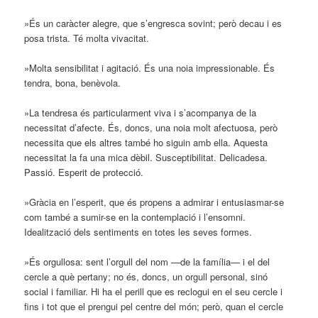
»És un caràcter alegre, que s’engresca sovint; però decau i es
posa trista. Té molta vivacitat.
»Molta sensibilitat i agitació. És una noia impressionable. És
tendra, bona, benèvola.
»La tendresa és particularment viva i s’acompanya de la
necessitat d’afecte. És, doncs, una noia molt afectuosa, però
necessita que els altres també ho siguin amb ella. Aquesta
necessitat la fa una mica dèbil. Susceptibilitat. Delicadesa.
Passió. Esperit de protecció.
»Gràcia en l’esperit, que és propens a admirar i entusiasmar-se
com també a sumir-se en la contemplació i l’ensomni.
Idealització dels sentiments en totes les seves formes.
»És orgullosa: sent l’orgull del nom —de la família— i el del
cercle a què pertany; no és, doncs, un orgull personal, sinó
social i familiar. Hi ha el perill que es reclogui en el seu cercle i
fins i tot que el prengui pel centre del món; però, quan el cercle