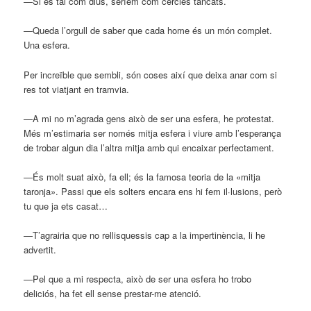
—Si és tal com dius, seríem com cercles tancats.
—Queda l’orgull de saber que cada home és un món complet.
Una esfera.
Per increïble que sembli, són coses així que deixa anar com si
res tot viatjant en tramvia.
—A mi no m’agrada gens això de ser una esfera, he protestat.
Més m’estimaria ser només mitja esfera i viure amb l’esperança
de trobar algun dia l’altra mitja amb qui encaixar perfectament.
—És molt suat això, fa ell; és la famosa teoria de la «mitja
taronja». Passi que els solters encara ens hi fem il·lusions, però
tu que ja ets casat…
—T’agrairia que no rellisquessis cap a la impertinència, li he
advertit.
—Pel que a mi respecta, això de ser una esfera ho trobo
deliciós, ha fet ell sense prestar-me atenció.