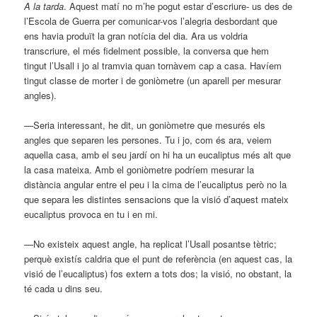
A la tarda
. Aquest matí no m’he pogut estar d’escriure- us des de
l’Escola de Guerra per comunicar-vos l’alegria desbordant que
ens havia produït la gran notícia del dia. Ara us voldria
transcriure, el més fidelment possible, la conversa que hem
tingut l’Usall i jo al tramvia quan tornàvem cap a casa. Havíem
tingut classe de morter i de goniòmetre (un aparell per mesurar
angles).
—Seria interessant, he dit, un goniòmetre que mesurés els
angles que separen les persones. Tu i jo, com és ara, veiem
aquella casa, amb el seu jardí on hi ha un eucaliptus més alt que
la casa mateixa. Amb el goniòmetre podríem mesurar la
distància angular entre el peu i la cima de l’eucaliptus però no la
que separa les distintes sensacions que la visió d’aquest mateix
eucaliptus provoca en tu i en mi.
—No existeix aquest angle, ha replicat l’Usall posantse tètric;
perquè existís caldria que el punt de referència (en aquest cas, la
visió de l’eucaliptus) fos extern a tots dos; la visió, no obstant, la
té cada u dins seu.