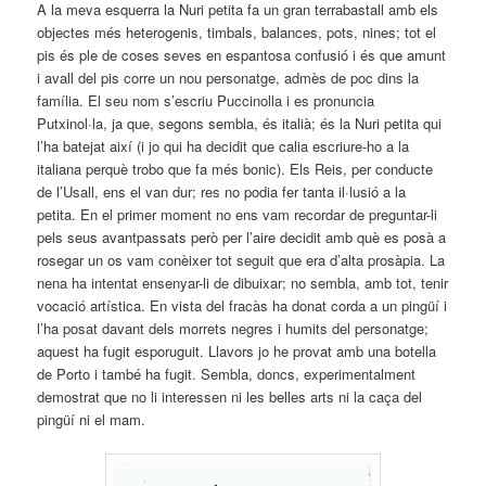
A la meva esquerra la Nuri petita fa un gran terrabastall amb els
objectes més heterogenis, timbals, balances, pots, nines; tot el
pis és ple de coses seves en espantosa confusió i és que amunt
i avall del pis corre un nou personatge, admès de poc dins la
família. El seu nom s’escriu Puccinolla i es pronuncia
Putxinol·la, ja que, segons sembla, és italià; és la Nuri petita qui
l’ha batejat així (i jo qui ha decidit que calia escriure-ho a la
italiana perquè trobo que fa més bonic). Els Reis, per conducte
de l’Usall, ens el van dur; res no podia fer tanta il·lusió a la
petita. En el primer moment no ens vam recordar de preguntar-li
pels seus avantpassats però per l’aire decidit amb què es posà a
rosegar un os vam conèixer tot seguit que era d’alta prosàpia. La
nena ha intentat ensenyar-li de dibuixar; no sembla, amb tot, tenir
vocació artística. En vista del fracàs ha donat corda a un pingüí i
l’ha posat davant dels morrets negres i humits del personatge;
aquest ha fugit esporuguit. Llavors jo he provat amb una botella
de Porto i també ha fugit. Sembla, doncs, experimentalment
demostrat que no li interessen ni les belles arts ni la caça del
pingüí ni el mam.