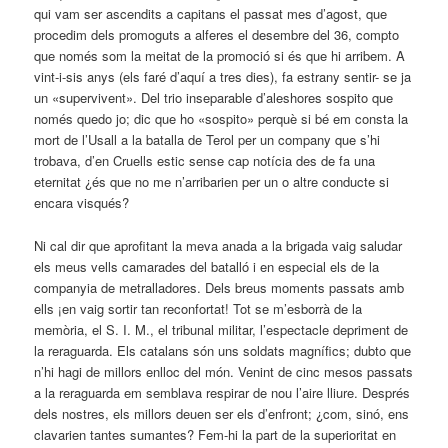
qui vam ser ascendits a capitans el passat mes d’agost, que
procedim dels promoguts a alferes el desembre del 36, compto
que només som la meitat de la promoció si és que hi arribem. A
vint-i-sis anys (els faré d’aquí a tres dies), fa estrany sentir- se ja
un «supervivent». Del trio inseparable d’aleshores sospito que
només quedo jo; dic que ho «sospito» perquè si bé em consta la
mort de l’Usall a la batalla de Terol per un company que s’hi
trobava, d’en Cruells estic sense cap notícia des de fa una
eternitat ¿és que no me n’arribarien per un o altre conducte si
encara visqués?
Ni cal dir que aprofitant la meva anada a la brigada vaig saludar
els meus vells camarades del batalló i en especial els de la
companyia de metralladores. Dels breus moments passats amb
ells ¡en vaig sortir tan reconfortat! Tot se m’esborrà de la
memòria, el S. I. M., el tribunal militar, l’espectacle depriment de
la reraguarda. Els catalans són uns soldats magnífics; dubto que
n’hi hagi de millors enlloc del món. Venint de cinc mesos passats
a la reraguarda em semblava respirar de nou l’aire lliure. Després
dels nostres, els millors deuen ser els d’enfront; ¿com, sinó, ens
clavarien tantes sumantes? Fem-hi la part de la superioritat en