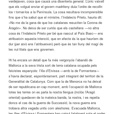
verdejaven, cosa que causà una disenteria general. L’únic vaixell
que els volgué enviar el govern madrileny duia l’ordre de recollir-
los i tornar-los a la Península. La cosa resultava incomprensible
fins que s’ha sabut que el ministre, l’Indalecio Prieto, hauria dit:
«No me da la gana de que los catalanes resuciten la Corona de
Aragón». No deixa de ser curiós que els castellans —no altra
cosa és l’Indalecio Prieto per bé que nascut al País Basc— ens
atribueixin aquesta intenció, que en efecte és la que hauríem de
dur (per això ens l’atribueixen) però que és tan lluny del magí de
les nul·litats que ens governen.
Hi ha encara un detall que fa més vergonyós l’abandó de
Mallorca a la seva trista sort de terra catalana ocupada pels
feixistes espanyols: l’illa d’Eivissa —amb la de Formentera—
s’havia declarat, espontàniament, part integrant del territori de la
Generalitat de Catalunya. Com que la de Menorca no ha deixat
de ser republicana en cap moment, amb l’ocupació de Mallorca
totes les terres on es parla la nostra llengua (inclòs l’Aragó
oriental) quedaven de la mateixa banda, la nostra, i es repetia
doncs el cas de la guerra de Successió; la nova guerra ens
trobava altra vegada units com aleshores. Evacuada Mallorca,
les illes d’Eivissa i Formentera han caigut fatalment sota el poder