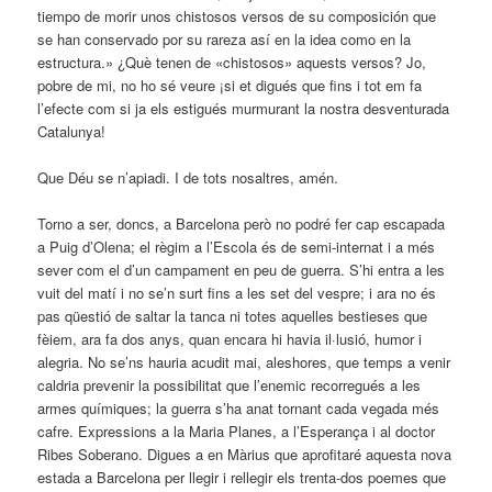
tiempo de morir unos chistosos versos de su composición que
se han conservado por su rareza así en la idea como en la
estructura.» ¿Què tenen de «chistosos» aquests versos? Jo,
pobre de mi, no ho sé veure ¡si et digués que fins i tot em fa
l’efecte com si ja els estigués murmurant la nostra desventurada
Catalunya!
Que Déu se n’apiadi. I de tots nosaltres, amén.
Torno a ser, doncs, a Barcelona però no podré fer cap escapada
a Puig d’Olena; el règim a l’Escola és de semi-internat i a més
sever com el d’un campament en peu de guerra. S’hi entra a les
vuit del matí i no se’n surt fins a les set del vespre; i ara no és
pas qüestió de saltar la tanca ni totes aquelles bestieses que
fèiem, ara fa dos anys, quan encara hi havia il·lusió, humor i
alegria. No se’ns hauria acudit mai, aleshores, que temps a venir
caldria prevenir la possibilitat que l’enemic recorregués a les
armes químiques; la guerra s’ha anat tornant cada vegada més
cafre. Expressions a la Maria Planes, a l’Esperança i al doctor
Ribes Soberano. Digues a en Màrius que aprofitaré aquesta nova
estada a Barcelona per llegir i rellegir els trenta-dos poemes que