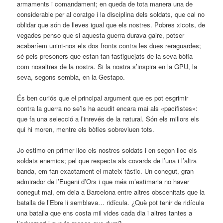
armaments i comandament; en queda de tota manera una de
considerable per al coratge i la disciplina dels soldats, que cal no
oblidar que són de lleves igual que els nostres. Pobres xicots, de
vegades penso que si aquesta guerra durava gaire, potser
acabaríem unint-nos els dos fronts contra les dues reraguardes;
sé pels presoners que estan tan fastiguejats de la seva bòfia
com nosaltres de la nostra. Si la nostra s’inspira en la GPU, la
seva, segons sembla, en la Gestapo.
És ben curiós que el principal argument que es pot esgrimir
contra la guerra no se’ls ha acudit encara mai als «pacifistes»:
que fa una selecció a l’inrevés de la natural. Són els millors els
qui hi moren, mentre els bòfies sobreviuen tots.
Jo estimo en primer lloc els nostres soldats i en segon lloc els
soldats enemics; pel que respecta als covards de l’una i l’altra
banda, em fan exactament el mateix fàstic. Un conegut, gran
admirador de l’Eugeni d’Ors i que més m’estimaria no haver
conegut mai, em deia a Barcelona entre altres obscenitats que la
batalla de l’Ebre li semblava… ridícula. ¿Què pot tenir de ridícula
una batalla que ens costa mil vides cada dia i altres tantes a