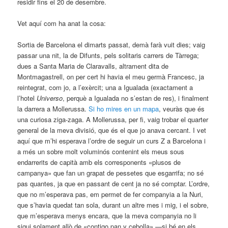
residir fins el 20 de desembre.
Vet aquí com ha anat la cosa:
Sortia de Barcelona el dimarts passat, demà farà vuit dies; vaig
passar una nit, la de Difunts, pels solitaris carrers de Tàrrega;
dues a Santa Maria de Claravalls, altrament dita de
Montmagastrell, on per cert hi havia el meu germà Francesc, ja
reintegrat, com jo, a l’exèrcit; una a Igualada (exactament a
l’hotel
Universo
, perquè a Igualada no s’estan de res), i finalment
la darrera a Mollerussa.
Si ho mires en un mapa
, veuràs que és
una curiosa ziga-zaga. A Mollerussa, per fi, vaig trobar el quarter
general de la meva divisió, que és el que jo anava cercant. I vet
aquí que m’hi esperava l’ordre de seguir un curs Z a Barcelona i
a més un sobre molt voluminós contenint els meus sous
endarrerits de capità amb els corresponents «plusos de
campanya» que fan un grapat de pessetes que esgarrifa; no sé
pas quantes, ja que en passant de cent ja no sé comptar. L’ordre,
que no m’esperava pas, em permet de fer companyia a la Nuri,
que s’havia quedat tan sola, durant un altre mes i mig, i el sobre,
que m’esperava menys encara, que la meva companyia no li
sigui solament allò de «contigo pan y cebolla» —si bé en els