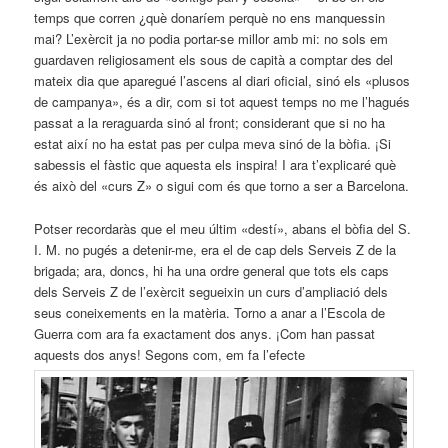
temps que corren ¿què donaríem perquè no ens manquessin
mai? L’exèrcit ja no podia portar-se millor amb mi: no sols em
guardaven religiosament els sous de capità a comptar des del
mateix dia que aparegué l’ascens al diari oficial, sinó els «plusos
de campanya», és a dir, com si tot aquest temps no me l’hagués
passat a la reraguarda sinó al front; considerant que si no ha
estat així no ha estat pas per culpa meva sinó de la bòfia. ¡Si
sabessis el fàstic que aquesta els inspira! I ara t’explicaré què
és això del «curs Z» o sigui com és que torno a ser a Barcelona.
Potser recordaràs que el meu últim «destí», abans el bòfia del S.
I. M. no pugés a detenir-me, era el de cap dels Serveis Z de la
brigada; ara, doncs, hi ha una ordre general que tots els caps
dels Serveis Z de l’exèrcit segueixin un curs d’ampliació dels
seus coneixements en la matèria. Torno a anar a l’Escola de
Guerra com ara fa exactament dos anys. ¡Com han passat
aquests dos anys! Segons com, em fa l’efecte