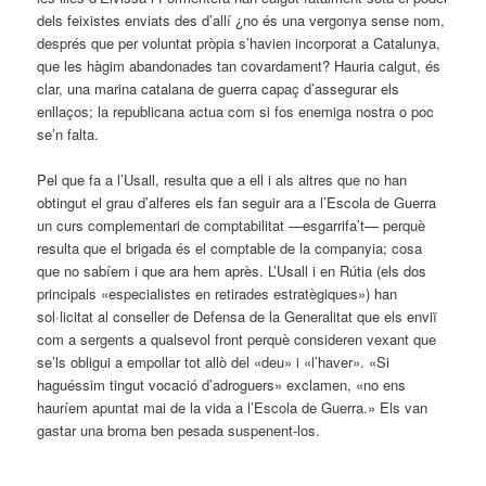
dels feixistes enviats des d’allí ¿no és una vergonya sense nom,
després que per voluntat pròpia s’havien incorporat a Catalunya,
que les hàgim abandonades tan covardament? Hauria calgut, és
clar, una marina catalana de guerra capaç d’assegurar els
enllaços; la republicana actua com si fos enemiga nostra o poc
se’n falta.
Pel que fa a l’Usall, resulta que a ell i als altres que no han
obtingut el grau d’alferes els fan seguir ara a l’Escola de Guerra
un curs complementari de comptabilitat —esgarrifa’t— perquè
resulta que el brigada és el comptable de la companyia; cosa
que no sabíem i que ara hem après. L’Usall i en Rútia (els dos
principals «especialistes en retirades estratègiques») han
sol·licitat al conseller de Defensa de la Generalitat que els enviï
com a sergents a qualsevol front perquè consideren vexant que
se’ls obligui a empollar tot allò del «deu» i «l’haver». «Si
haguéssim tingut vocació d’adroguers» exclamen, «no ens
hauríem apuntat mai de la vida a l’Escola de Guerra.» Els van
gastar una broma ben pesada suspenent-los.