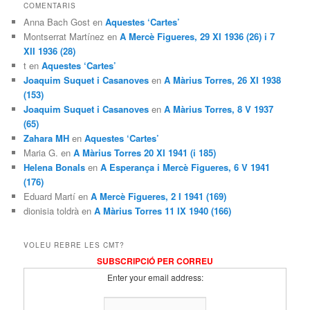
COMENTARIS
Anna Bach Gost en
Aquestes ‘Cartes’
Montserrat Martínez en
A Mercè Figueres, 29 XI 1936 (26) i 7
XII 1936 (28)
t en
Aquestes ‘Cartes’
Joaquim Suquet i Casanoves
en
A Màrius Torres, 26 XI 1938
(153)
Joaquim Suquet i Casanoves
en
A Màrius Torres, 8 V 1937
(65)
Zahara MH
en
Aquestes ‘Cartes’
Maria G. en
A Màrius Torres 20 XI 1941 (i 185)
Helena Bonals
en
A Esperança i Mercè Figueres, 6 V 1941
(176)
Eduard Martí en
A Mercè Figueres, 2 I 1941 (169)
dionisia toldrà en
A Màrius Torres 11 IX 1940 (166)
VOLEU REBRE LES CMT?
SUBSCRIPCIÓ PER CORREU
Enter your email address: