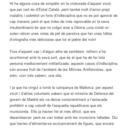
Hi ha alguna cosa de simpàtic en la criaturada d’aquest xicot,
que per cert és d’Estat Català, però també molt d’amor propi
malaltís i sobretot un fons d’indisciplina que no es pot aprovar de
cap manera; però el que trobo de més reprovable en la seva
insubordinació és que no vulgui anar a Girona ¡una ciutat on
solen néixer unes noies de pèl de panotxa que fan unes faltes
d’ortografia més delicioses que tot el pebre del món!
Fora d’aquest cas i d’algun altre de semblant, tothom s’ha
aconformat amb la seva sort, que és el que ha de fer tota
persona mediocrement militaritzada; aquests casos d’indisciplina
són encara fruit de l’ambient de les Milícies Antifeixistes, que
eren, com tots sabem, una olla.
I ja que ha vingut a tomb la campanya de Mallorca, per aquest
xicot i d’altres voluntaris sabem que el ministre de Defensa del
govern de Madrid els va deixar conscientment a l’estacada
prohibint a cap vaixell de l’esquadra republicana que els
municionés. Ells ja havien fet el més difícil, que era
desembarcar; però es van trobar amb les municions tallades. Diu
que havien d’alimentar-se exclusivament de figues, que encara