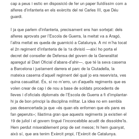
cap a peus i estic en disposició de fer un paper lluïdíssim com a
alferes d’infanteria en els exèrcits del rei Carles III, que Déu
guardi.
I ja que parlem d’infanteria, precisament ens han sortejat: dels
alferes aprovats per l’Escola de Guerra, la meitat va a Aragó,
l’altra meitat es queda de guarnició a Catalunya. A mi m’ha tocat
el 2n regiment d’infanteria de la 1a divisió —així ho porta el
decret del conseller de Defensa del govern de la Generalitat
aparegut al Diari Oficial d’abans-d’ahir—, que té la seva caserna
a Barcelona i justament darrera el parc de la Ciutadella, la
mateixa caserna d’aquell regiment del qual jo era reservista, ves
quina casualitat. És, si no m’erro, un d’aquells regiments que es
volen crear de cap i de nou a base de soldats procedents de
lleves i d’oficials diplomats de l’Escola de Guerra a fi d’implantar-
hi ja de bon principi la disciplina militar. La idea no em sembla
pas desencertada ja que «és quan els enfornen que els pans es
fan geperuts»; llàstima gran que aquests regiments ja existien el
19 de juliol i el govern tingué l’inconcebible acudit de dissoldre’ls.
Hem perdut miserablement prop de set mesos; hi hem guanyat,
això sí, que ara tenim Exèrcit propi, l’Exèrcit de Catalunya.