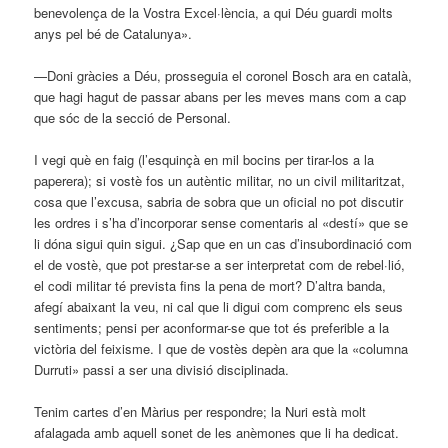
benevolença de la Vostra Excel·lència, a qui Déu guardi molts
anys pel bé de Catalunya».
—Doni gràcies a Déu, prosseguia el coronel Bosch ara en català,
que hagi hagut de passar abans per les meves mans com a cap
que sóc de la secció de Personal.
I vegi què en faig (l’esquinçà en mil bocins per tirar-los a la
paperera); si vostè fos un autèntic militar, no un civil militaritzat,
cosa que l’excusa, sabria de sobra que un oficial no pot discutir
les ordres i s’ha d’incorporar sense comentaris al «destí» que se
li dóna sigui quin sigui. ¿Sap que en un cas d’insubordinació com
el de vostè, que pot prestar-se a ser interpretat com de rebel·lió,
el codi militar té prevista fins la pena de mort? D’altra banda,
afegí abaixant la veu, ni cal que li digui com comprenc els seus
sentiments; pensi per aconformar-se que tot és preferible a la
victòria del feixisme. I que de vostès depèn ara que la «columna
Durruti» passi a ser una divisió disciplinada.
Tenim cartes d’en Màrius per respondre; la Nuri està molt
afalagada amb aquell sonet de les anèmones que li ha dedicat.