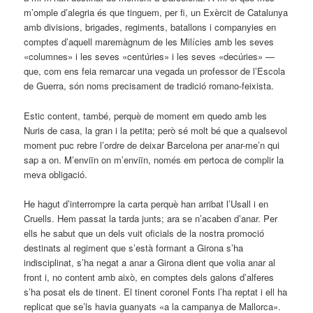
m’omple d’alegria és que tinguem, per fi, un Exèrcit de Catalunya
amb divisions, brigades, regiments, batallons i companyies en
comptes d’aquell maremàgnum de les Milícies amb les seves
«columnes» i les seves «centúries» i les seves «decúries» —
que, com ens feia remarcar una vegada un professor de l’Escola
de Guerra, són noms precisament de tradició romano-feixista.
Estic content, també, perquè de moment em quedo amb les
Nuris de casa, la gran i la petita; però sé molt bé que a qualsevol
moment puc rebre l’ordre de deixar Barcelona per anar-me’n qui
sap a on. M’enviïn on m’enviïn, només em pertoca de complir la
meva obligació.
He hagut d’interrompre la carta perquè han arribat l’Usall i en
Cruells. Hem passat la tarda junts; ara se n’acaben d’anar. Per
ells he sabut que un dels vuit oficials de la nostra promoció
destinats al regiment que s’està formant a Girona s’ha
indisciplinat, s’ha negat a anar a Girona dient que volia anar al
front i, no content amb això, en comptes dels galons d’alferes
s’ha posat els de tinent. El tinent coronel Fonts l’ha reptat i ell ha
replicat que ­se’ls havia guanyats «a la campanya de Mallorca».