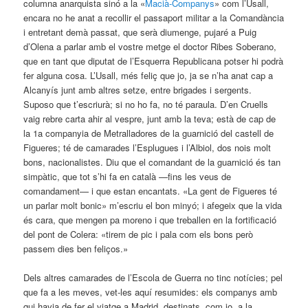
columna anarquista sinó a la «
Macià-Companys
» com l’Usall,
encara no he anat a recollir el passaport militar a la Comandància
i entretant demà passat, que serà diumenge, pujaré a Puig
d’Olena a parlar amb el vostre metge el doctor Ribes Soberano,
que en tant que diputat de l’Esquerra Republicana potser hi podrà
fer alguna cosa. L’Usall, més feliç que jo, ja se n’ha anat cap a
Alcanyís junt amb altres setze, entre brigades i sergents.
Suposo que t’escriurà; si no ho fa, no té paraula. D’en Cruells
vaig rebre carta ahir al vespre, junt amb la teva; està de cap de
la 1a companyia de Metralladores de la guarnició del castell de
Figueres; té de camarades l’Esplugues i l’Albiol, dos nois molt
bons, nacionalistes. Diu que el comandant de la guarnició és tan
simpàtic, que tot s’hi fa en català —fins les veus de
comandament— i que estan encantats. «La gent de Figueres té
un parlar molt bonic» m’escriu el bon minyó; i afegeix que la vida
és cara, que mengen pa moreno i que treballen en la fortificació
del pont de Colera: «tirem de pic i pala com els bons però
passem dies ben feliços.»
Dels altres camarades de l’Escola de Guerra no tinc notícies; pel
que fa a les meves, vet-les aquí resumides: els companys amb
qui havia de fer el viatge a Madrid, destinats, com jo, a la