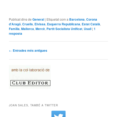
Publicat dins de
General
|
Etiquetat com a
Barcelona
,
Corona
d'Aragó
,
Cruells
,
Eivissa
,
Esquerra Republicana
,
Estat Català
,
Família
,
Mallorca
,
Mercè
,
Partit Socialista Unificat
,
Usall
|
1
resposta
Navegació per les entrades
←
Entrades més antigues
JOAN SALES, TAMBÉ A TWITTER