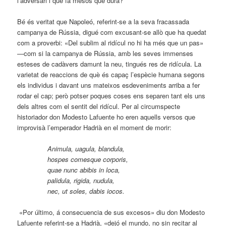
l’adversari i que fa mesos que dura?
Bé és veritat que Napoleó, referint-se a la seva fracassada
campanya de Rússia, digué com excusant-se allò que ha quedat
com a proverbi: «Del sublim al ridícul no hi ha més que un pas»
—com si la campanya de Rússia, amb les seves immenses
esteses de cadàvers damunt la neu, tingués res de ridícula. La
varietat de reaccions de què és capaç l’espècie humana segons
els individus i davant uns mateixos esdeveniments arriba a fer
rodar el cap; però potser poques coses ens separen tant els uns
dels altres com el sentit del ridícul. Per al circumspecte
historiador don Modesto Lafuente ho eren aquells versos que
improvisà l’emperador Hadrià en el moment de morir:
Animula, uagula, blandula,
hospes comesque corporis,
quae nunc abibis in loca,
palidula, rigida, nudula,
nec, ut soles, dabis iocos.
«Por último, á consecuencia de sus excesos» diu don Modesto
Lafuente referint-se a Hadrià, «dejó el mundo, no sin recitar al