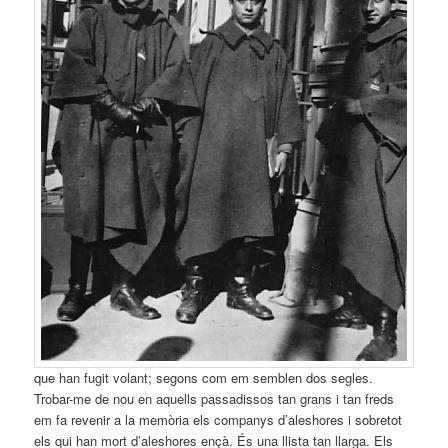
que han fugit volant; segons com em semblen dos segles.
Trobar-me de nou en aquells passadissos tan grans i tan freds
em fa revenir a la memòria els companys d’aleshores i sobretot
els qui han mort d’aleshores ençà. És una llista tan llarga. Els