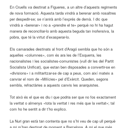
En Cruells va destinat a Figueres, a un altre d’aquests regiments
de nova formació. Aquesta tarda vindrà a berenar amb nosaltres
per despedir-se; se n’anirà amb l’exprés de demà. I dic que
vindrà a «berenar» i no a «prendre el te» perquè no hi ha hagut
manera de reconciliar-lo amb aquesta beguda tan inofensiva, la
pobra, que té la virtut d’exasperar-lo.
Els camarades destinats al front d’Aragó sembla que ho són a
aquelles «columnes», com és ara les de l’Esquer­ra, les
nacionalistes i les socialistes-comunistes (vull dir les del Partit
Socialista Unificat), que estan ben disposades a convertir-se en
«divisions» i a militaritzar-se de cap a peus, com així mateix a
canviar el nom de «Milícies» pel d’Exèrcit. Queden, segons
sembla, refractàries a aquests canvis les anarquistes.
Tot això és el que es diu i que podria ser que no fos exactament
la veritat o almenys «tota la veritat i res més que la veritat»; tal
com ho he sentit a dir t’ho explico.
La Nuri gran està tan contenta que no s’hi veu de cap ull perquè
a mi m’han destinat de moment a Barcelona. A mi el que més