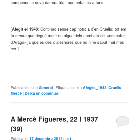
componen la seva darrera tria i comentar-los a fons.
[
Afegit el 1948
: Continuo sense cap notícia d’en Cruells; tot em
fa creure que degué morir en algun dels combats del «desastre
d’Aragó» ja que és des d’aleshores que no n’he sabut mai més
res.]
Publicat dins de
General
|
Etiquetat com a
Afegits_1948
,
Cruells
,
Mercè
|
Deixa un comentari
A Mercè Figueres, 22 I 1937
(39)
Publicat el
17 desembre 2012
per
t