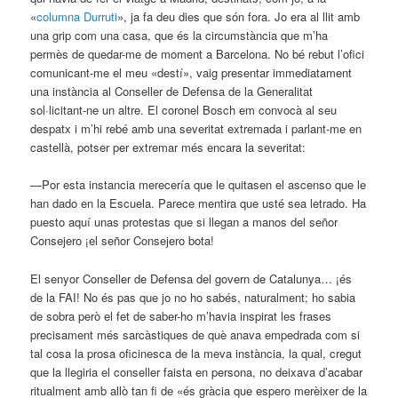
«
columna Durruti
», ja fa deu dies que són fora. Jo era al llit amb
una grip com una casa, que és la circumstància que m’ha
permès de quedar-me de moment a Barcelona. No bé rebut l’ofici
comunicant-me el meu «destí», vaig presentar immediatament
una instància al Conseller de Defensa de la Generalitat
sol·licitant-ne un altre. El coronel Bosch em convocà al seu
despatx i m’hi rebé amb una severitat extremada i parlant-me en
castellà, potser per extremar més encara la severitat:
—Por esta instancia merecería que le quitasen el ascenso que le
han dado en la Escuela. Parece mentira que usté sea letrado. Ha
puesto aquí unas protestas que si llegan a manos del señor
Consejero ¡el señor Consejero bota!
El senyor Conseller de Defensa del govern de Catalunya… ¡és
de la FAI! No és pas que jo no ho sabés, naturalment; ho sabia
de sobra però el fet de saber-ho m’havia inspirat les frases
precisament més sarcàstiques de què anava empedrada com si
tal cosa la prosa oficinesca de la meva instància, la qual, cregut
que la llegiria el conseller faista en persona, no deixava d’acabar
ritualment amb allò tan fi de «és gràcia que espero merèixer de la