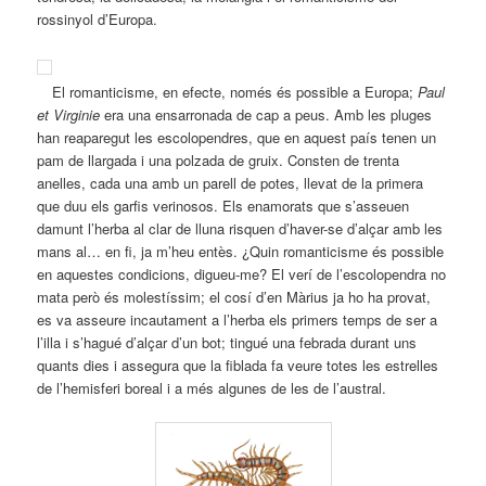
rossinyol d’Europa.
El romanticisme, en efecte, només és possible a Europa;
Paul
et Virginie
era una ensarronada de cap a peus. Amb les pluges
han reaparegut les escolopendres, que en aquest país tenen un
pam de llargada i una polzada de gruix. Consten de trenta
anelles, cada una amb un parell de potes, llevat de la primera
que duu els garfis verinosos. Els enamorats que s’asseuen
damunt l’herba al clar de lluna risquen d’haver-se d’alçar amb les
mans al… en fi, ja m’heu entès. ¿Quin romanticisme és possible
en aquestes condicions, digueu-me? El verí de l’escolopendra no
mata però és molestíssim; el cosí d’en Màrius ja ho ha provat,
es va asseure incautament a l’herba els primers temps de ser a
l’illa i s’hagué d’alçar d’un bot; tingué una febrada durant uns
quants dies i assegura que la fiblada fa veure totes les estrelles
de l’hemisferi boreal i a més algunes de les de l’austral.