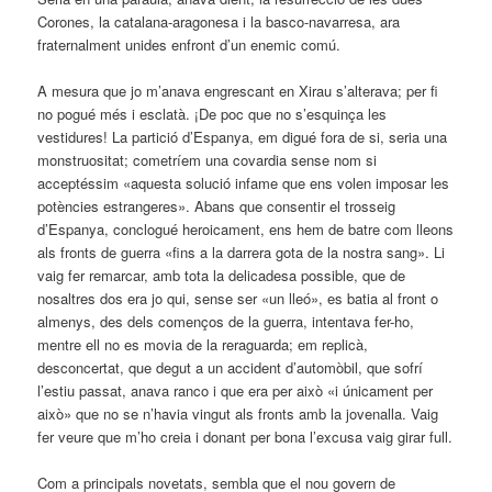
Corones, la catalana-aragonesa i la basco-navarresa, ara
fraternalment unides enfront d’un enemic comú.
A mesura que jo m’anava engrescant en Xirau s’alterava; per fi
no pogué més i esclatà. ¡De poc que no s’esquinça les
vestidures! La partició d’Espanya, em digué fora de si, seria una
monstruositat; cometríem una covardia sense nom si
acceptéssim «aquesta solució infame que ens volen imposar les
potències estrangeres». Abans que consentir el trosseig
d’Espanya, conclogué heroicament, ens hem de batre com lleons
als fronts de guerra «fins a la dar­rera gota de la nostra sang». Li
vaig fer remarcar, amb tota la delicadesa possible, que de
nosaltres dos era jo qui, sense ser «un lleó», es batia al front o
almenys, des dels començos de la guerra, intentava fer-ho,
mentre ell no es movia de la reraguarda; em replicà,
desconcertat, que degut a un accident d’automòbil, que sofrí
l’estiu passat, anava ranco i que era per això «i únicament per
això» que no se n’havia vingut als fronts amb la jovenalla. Vaig
fer veure que m’ho creia i donant per bona l’excusa vaig girar full.
Com a principals novetats, sembla que el nou govern de