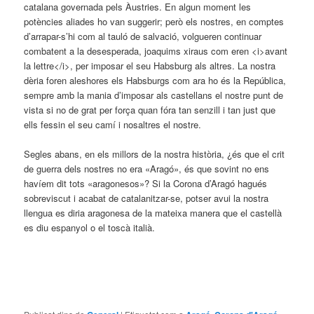
catalana governada pels Àustries. En algun moment les
potències aliades ho van suggerir; però els nostres, en comptes
d’arrapar-s’hi com al tauló de salvació, volgueren continuar
combatent a la desesperada, joaquims xiraus com eren <i>avant
la lettre</i>, per imposar el seu Habsburg als altres. La nostra
dèria foren aleshores els Habsburgs com ara ho és la República,
sempre amb la mania d’imposar als castellans el nostre punt de
vista si no de grat per força quan fóra tan senzill i tan just que
ells fessin el seu camí i nosaltres el nostre.
Segles abans, en els millors de la nostra història, ¿és que el crit
de guerra dels nostres no era «Aragó», és que sovint no ens
havíem dit tots «aragonesos»? Si la Corona d’Aragó hagués
sobreviscut i acabat de catalanitzar-se, potser avui la nostra
llengua es diria aragonesa de la mateixa manera que el castellà
es diu espanyol o el toscà italià.