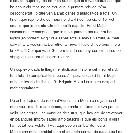
d’aquest superior, res de més afable que la seva actitud així que
ha sabut els motius; no treu que la primera rebuda m’ha
desconcertat ¡jo que venia amb ganes d’abraçar-los a tots! Un
tinent que rep l’ordre de marxa el dia 4 i compareix el 19: vet
aquí el que jo era als ulls del capità cap de l’Estat Major
divisionari i reconeguem que la seva primera actitud era ben
lògica ¿o podíem exigir que sabés tota la meva història, el meu
calvari a la «columna Durruti», la meva il·lusió d’incorporar-me a
la «Macià-Companys»? Sempre ens fa estrany que els altres no
sàpiguen llegir en el nostre interior.
Un cop explicada la llarga i embolicada història del meu retard,
tota feta de complicacions burocràtiques, el cap d’Estat Major
m’ha estès el destí a la 131 Brigada Mixta i ens hem despedit
molt cordialment.
Durant el trajecte de retorn d’Alcorissa a Montalban, ja amb el
meu nou «destí» a la butxaca, el camió em traquetejava per les
valls, les serres i les conques dels rius, que havíem de travessar
en palanques improvisades amb taulons ja que els ponts d’obra
han estat tots volats. I vet aquí que en arribar de nou a
Montalban m’ha semblat com si de cada penya, de cada xop i de