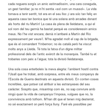
cada noguera sorgís un amic estimadíssim, una cara coneguda,
un gest familiar; ja no m’hi sentia «sol com un mussol». La vida
tornava a tenir sentit, tot era en el seu lloc ¡i ara sóc tan feliç en
aquesta casa tan bonica que té una solana amb arcades donant
als horts del riu Martín! La casa és plena de lleidatans, a qui el
sol nom del teu germà ha bastat perquè es consideressin amics
meus. No l’he vist encara; demà m’arribaré a Martín del Río
expressament per veure’l. M’ha agradat molt el cap de la brigada,
que és el comandant Ymbernon; no és català però ha viscut
molts anys a Lleida. Té tota la fatxa d’un digne militar
professional dels de l’antic exèrcit de la monarquia. També tu et
trobaries com peix a l’aigua; tota la divisió lleidataneja.
Una sola cosa enterboleix la meva alegria: l’ambient hostil contra
l’Usall que he trobat, amb sorpresa, entre els meus companys de
l’Escola de Guerra destinats en aquesta divisió. En conten coses
increïbles, que potser cal atribuir a les estranyeses del seu
caràcter. Sospito que, misantrop com és, no sap conviure amb
ningú quan la vida de campanya t’imposa, vulgues que no, la
convivència amb tothom. M’han dit que el tenen mig desterrat,
no sé exactament on però força lluny. Faré els possibles per