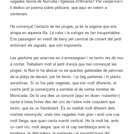
vegades lleona de Numídia i tigressa d’Hircània? Per venjar-me’n
li dedico un poema sobre pelicans, que aquí en veiem a
centenars.
Ha començat l’estació de les pluges; ja és la segona que ens
atrapa en aquesta illa. La calor i la xafogor es fan insuportables.
Ens passegem en vestit de bany pel caminal de ciment del jardí
entomant els aiguats, que són imponents.
Les gestions per anar-nos-en s’arrosseguen i no tenim res de nou
a contar. Treballem molt al jardí d’ençà que han començat les
pluges; la Nuri hi ha abocat no sé quantes galletades de petxines
de la platja de davant, per fer bonic, i jo faig parterres i hi planto
sensitives. Si no fos pels vegetals, que són molt diferents, el
nostre jardí ja començaria a semblar el de certes torretes de
Montcada. De fa uns dies un sinsont (aquí en diuen «ruiseñor»)
canta a totes hores des del cim de l’arbre més corpulent que
tenim, que és un flamboiant. És en realitat molt diferent dels
nostres rossinyols; unes tres vegades més gran i amb una cua
molt llarga, que quan canta manté vertical. Ho fa molt bé, amb
un cant viu, molt alegre, que no té cap semblança amb la
tendresa, la delicadesa, la melangia i el romanticisme del