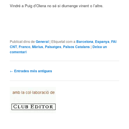
Vindré a Puig d’Olena no sé si diumenge vinent o l’altre.
Publicat dins de
General
|
Etiquetat com a
Barcelona
,
Espanya
,
FAI
CNT
,
Franco
,
Màrius
,
Paisatges
,
Països Catalans
|
Deixa un
comentari
Navegació per les entrades
←
Entrades més antigues