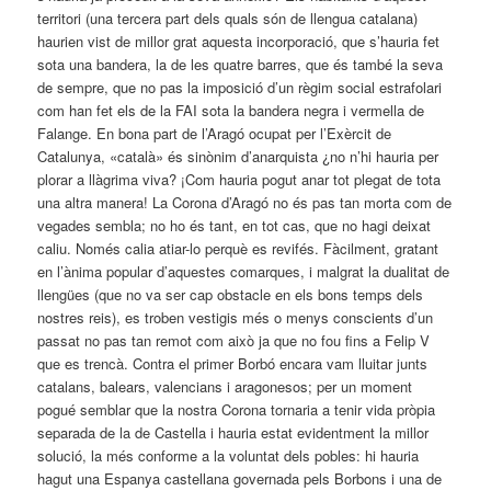
territori (una tercera part dels quals són de llengua catalana)
haurien vist de millor grat aquesta incorporació, que s’hauria fet
sota una bandera, la de les quatre barres, que és també la seva
de sempre, que no pas la imposició d’un règim social estrafolari
com han fet els de la FAI sota la bandera negra i vermella de
Falange. En bona part de l’Aragó ocupat per l’Exèrcit de
Catalunya, «català» és sinònim d’anarquista ¿no n’hi hauria per
plorar a llàgrima viva? ¡Com hauria pogut anar tot plegat de tota
una altra manera! La Corona d’Aragó no és pas tan morta com de
vegades sembla; no ho és tant, en tot cas, que no hagi deixat
caliu. Només calia atiar-lo perquè es revifés. Fàcilment, gratant
en l’ànima popular d’aquestes comarques, i malgrat la dualitat de
llengües (que no va ser cap obstacle en els bons temps dels
nostres reis), es troben vestigis més o menys conscients d’un
passat no pas tan remot com això ja que no fou fins a Felip V
que es trencà. Contra el primer Borbó encara vam lluitar junts
catalans, balears, valencians i aragonesos; per un moment
pogué semblar que la nostra Corona tornaria a tenir vida pròpia
separada de la de Castella i hauria estat evidentment la millor
solució, la més conforme a la voluntat dels pobles: hi hauria
hagut una Espanya castellana governada pels Borbons i una de