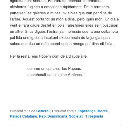
rigorosament secreta. Hauríeu de rebentar la termitera i
aleshores fugirien a amagar-se ràpidament. De la termitera
parteixen les galeries o mines invisibles que van per dins de
l’arbre. Aquest porta tot un món a dins, però ¡quin món! Un dia el
vent el farà caure desfet en pols i aleshores elles se’n buscaran
un altre. Si us digués l’estranya impressió que fa una ceiba tota
pàl·lida enmig de la insultant exuberància de la jungla quan
sabeu que duu un món secret que la rosega per dins nit i dia.
Per la resta, ens trobem com deia Baudelaire
comme un qui chez les Papous
chercherait sa lointaine Athènes.
Publicat dins de
General
|
Etiquetat com a
Esperança
,
Mercè
,
Països Catalans
,
Rep. Dominicana
,
Societat
|
1
resposta