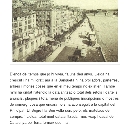
D’ençà del temps que jo hi vivia, fa uns deu anys, Lleida ha
crescut i ha millorat; ara a la Banqueta hi ha brolladors, parterres,
arbres i moltes coses que en el meu temps no existien. També
m’hi ha cridat l’atenció la catalanització total dels rètols i cartells,
anuncis, plaques i tota mena de públiques inscripcions o mostres
de comerç; cosa que encara no s’ha aconseguit a la capital del
Principat. El Segre i la Seu vella són, però, els mateixos de
sempre, i Lleida, totalment catalanitzada, més «cap i casal de
Catalunya per terra ferma» que mai.