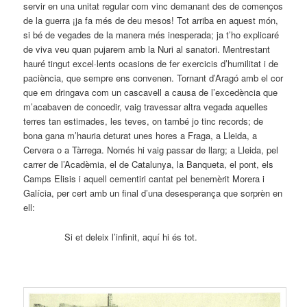
servir en una unitat regular com vinc demanant des de començos
de la guerra ¡ja fa més de deu mesos! Tot arriba en aquest món,
si bé de vegades de la manera més inesperada; ja t’ho explicaré
de viva veu quan pujarem amb la Nuri al sanatori. Mentrestant
hauré tingut excel·lents ocasions de fer exercicis d’humilitat i de
paciència, que sempre ens convenen. Tornant d’Aragó amb el cor
que em dringava com un cascavell a causa de l’excedència que
m’acabaven de concedir, vaig travessar altra vegada aquelles
terres tan estimades, les teves, on també jo tinc records; de
bona gana m’hauria deturat unes hores a Fraga, a Lleida, a
Cervera o a Tàrrega. Només hi vaig passar de llarg; a Lleida, pel
carrer de l’Acadèmia, el de Catalunya, la Banqueta, el pont, els
Camps Elisis i aquell cementiri cantat pel benemèrit Morera i
Galícia, per cert amb un final d’una desesperança que sorprèn en
ell:
Si et deleix l’infinit, aquí hi és tot.