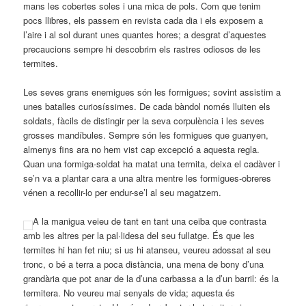
mans les cobertes soles i una mica de pols. Com que tenim
pocs llibres, els passem en revista cada dia i els exposem a
l’aire i al sol durant unes quantes hores; a desgrat d’aquestes
precaucions sempre hi descobrim els rastres odiosos de les
termites.
Les seves grans enemigues són les formigues; sovint assistim a
unes batalles curiosíssimes. De cada bàndol només lluiten els
soldats, fàcils de distingir per la seva corpulència i les seves
grosses mandíbules. Sempre són les formigues que guanyen,
almenys fins ara no hem vist cap excepció a aquesta regla.
Quan una formiga-soldat ha matat una termita, deixa el cadàver i
se’n va a plantar cara a una altra mentre les formigues-obreres
vénen a recollir-lo per endur-se’l al seu magatzem.
A la manigua veieu de tant en tant una ceiba que contrasta
amb les altres per la pal·lidesa del seu fullatge. És que les
termites hi han fet niu; si us hi atanseu, veureu adossat al seu
tronc, o bé a terra a poca distància, una mena de bony d’una
grandària que pot anar de la d’una carbassa a la d’un barril: és la
termitera. No veureu mai senyals de vida; aquesta és