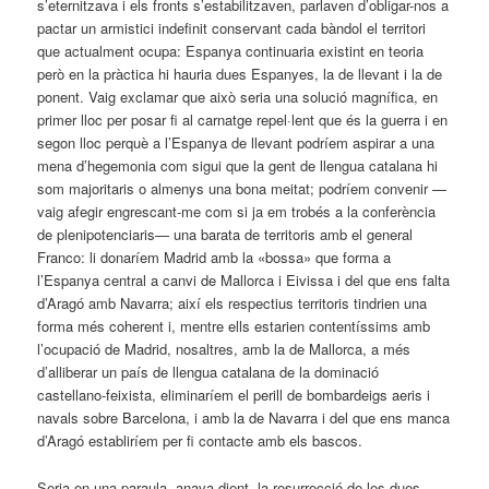
s’eternitzava i els fronts s’estabilitzaven, parlaven d’obligar-nos a
pactar un armistici indefinit conservant cada bàndol el territori
que actualment ocupa: Espanya continuaria existint en teoria
però en la pràctica hi hauria dues Espanyes, la de llevant i la de
ponent. Vaig exclamar que això seria una solució mag­nífica, en
primer lloc per posar fi al carnatge repel·lent que és la guerra i en
segon lloc perquè a l’Espanya de llevant podríem aspirar a una
mena d’hegemonia com sigui que la gent de llengua catalana hi
som majoritaris o almenys una bona meitat; podríem convenir —
vaig afegir engrescant-me com si ja em trobés a la conferència
de plenipotenciaris— una barata de territoris amb el general
Franco: li donaríem Madrid amb la «bossa» que forma a
l’Espanya central a canvi de Mallorca i Eivissa i del que ens falta
d’Aragó amb Navarra; així els respectius territoris tindrien una
forma més coherent i, mentre ells estarien contentíssims amb
l’ocupació de Madrid, nosaltres, amb la de Mallorca, a més
d’alliberar un país de llengua catalana de la dominació
castellano-feixista, eliminaríem el perill de bombardeigs aeris i
navals sobre Barcelona, i amb la de Navarra i del que ens manca
d’Aragó establiríem per fi contacte amb els bascos.
Seria en una paraula, anava dient, la resurrecció de les dues