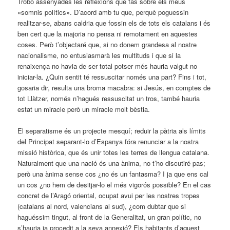
Trobo assenyades les reflexions que fas sobre els meus
«somnis polítics». D’acord amb tu que, perquè poguessin
realitzar-se, abans caldria que fossin els de tots els catalans i és
ben cert que la majoria no pensa ni remotament en aquestes
coses. Però t’objectaré que, si no donem grandesa al nostre
nacionalisme, no entusiasmarà les multituds i que si la
renaixença no havia de ser total potser més hauria valgut no
iniciar-la. ¿Quin sentit té ressuscitar només una part? Fins i tot,
gosaria dir, resulta una broma macabra: si Jesús, en comptes de
tot Llàtzer, només n’hagués ressuscitat un tros, també hauria
estat un miracle però un miracle molt bèstia.
El separatisme és un projecte mesquí; reduir la pàtria als límits
del Principat separant-lo d’Espanya fóra renunciar a la nostra
missió històrica, que és unir totes les terres de llengua catalana.
Naturalment que una nació és una ànima, no t’ho discutiré pas;
però una ànima sense cos ¿no és un fantasma? I ja que ens cal
un cos ¿no hem de desitjar-lo el més vigorós possible? En el cas
concret de l’Aragó oriental, ocupat avui per les nostres tropes
(catalans al nord, valencians al sud), ¿com dubtar que si
haguéssim tingut, al front de la Generalitat, un gran polític, no
s’hauria ja procedit a la seva annexió? Els habitants d’aquest