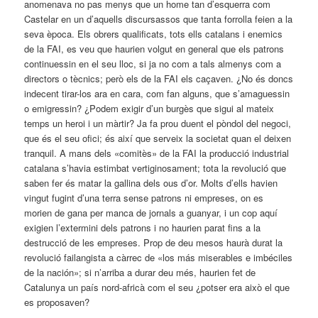
anomenava no pas menys que un home tan d’esquerra com
Castelar en un d’aquells discursassos que tanta forrolla feien a la
seva època. Els obrers qualificats, tots ells catalans i enemics
de la FAI, es veu que haurien volgut en general que els patrons
continuessin en el seu lloc, si ja no com a tals almenys com a
directors o tècnics; però els de la FAI els caçaven. ¿No és doncs
indecent tirar-los ara en cara, com fan alguns, que s’amaguessin
o emigressin? ¿Podem exigir d’un burgès que sigui al mateix
temps un heroi i un màrtir? Ja fa prou duent el pòndol del negoci,
que és el seu ofici; és així que serveix la societat quan el deixen
tranquil. A mans dels «comitès» de la FAI la producció industrial
catalana ­s’havia estimbat vertiginosament; tota la revolució que
saben fer és matar la gallina dels ous d’or. Molts d’ells havien
vingut fugint d’una terra sense patrons ni empreses, on es
morien de gana per manca de jornals a guanyar, i un cop aquí
exigien l’extermini dels patrons i no haurien parat fins a la
destrucció de les empreses. Prop de deu mesos haurà durat la
revolució failangista a càrrec de «los más miserables e imbéciles
de la nación»; si n’arriba a durar deu més, haurien fet de
Catalunya un país nord-africà com el seu ¿potser era això el que
es proposaven?