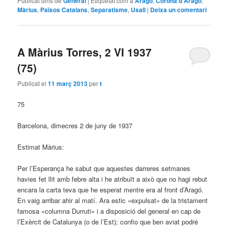
Publicat dins de
General
|
Etiquetat com a
Aragó
,
Corona d'Aragó
,
Màrius
,
Països Catalans
,
Separatisme
,
Usall
|
Deixa un comentari
A Màrius Torres, 2 VI 1937
(75)
Publicat el
11 març 2013
per
t
75
Barcelona, dimecres 2 de juny de 1937
Estimat Màrius:
Per l’Esperança he sabut que aquestes darreres setmanes
havies fet llit amb febre alta i he atribuït a això que no hagi rebut
encara la carta teva que he esperat mentre era al front d’Aragó.
En vaig arribar ahir al matí. Ara estic «expulsat» de la tristament
famosa «columna Durruti» i a disposició del general en cap de
l’Exèrcit de Catalunya (o de l’Est); confio que ben aviat podré