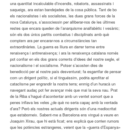
una quantitat incalculable d’incendis, robatoris, assassinats i
saqueigs, ara estan bandejades de la cosa pública. Tant de bo
els nacionalistes i els socialistes, les dues grans forces de la
nova Catalunya, s’associessin per alliberar-nos de les últimes
restes que encara queden de l’anarquisme analfabètic i vesànic;
són els dos únics partits combatius i disciplinats amb què
comptem ara per encarar-nos a circumstàncies tan
extraordinàries. La guerra es lliura en darrer terme entre
renaixença i antirenaixença; i ara la renaixença catalana només
pot confiar en els dos grans cor­rents d’idees del nostre segle, el
nacionalisme i el socialisme. Potser s’acosten dies de
benedicció per al nostre país desventurat; fa esgarrifar de pensar
com un dirigent polític, si el tinguéssim, podria aprofitar el
cataclisme per engrandir la nostra terra; enmig d’un huracà un
navegant audaç pot fer avançar més que mai la seva nau. Prat
de la Riba s’hagué d’acontentar amb un ventet somort que a
penes inflava les veles ¿de què no seria capaç amb la ventada
d’ara? Però els nostres actuals dirigents són d’una mediocritat
que estaborneix. Sabent-me a Barcelona ens vingué a veure en
Joaquim Xirau, que hi està ficat; ens explicà que corrien rumors
que les potències estrangeres, veient que la «guerra d’Espanya»