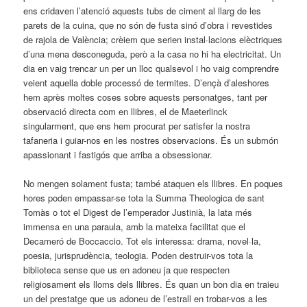
ens cridaven l’atenció aquests tubs de ciment al llarg de les
parets de la cuina, que no són de fusta sinó d’obra i revestides
de rajola de València; crèiem que serien instal·lacions elèctriques
d’una mena desconeguda, però a la casa no hi ha electricitat. Un
dia en vaig trencar un per un lloc qualsevol i ho vaig comprendre
veient aquella doble processó de termites. D’ençà d’aleshores
hem après moltes coses sobre aquests personatges, tant per
observació directa com en llibres, el de Maeterlinck
singularment, que ens hem procurat per satisfer la nostra
tafaneria i guiar-nos en les nostres observacions. És un submón
apassionant i fastigós que arriba a obsessionar.
No mengen solament fusta; també ataquen els llibres. En poques
hores poden empassar-se tota la Summa Theologica de sant
Tomàs o tot el Digest de l’emperador Justinià, la lata més
immensa en una paraula, amb la mateixa facilitat que el
Decameró de Boccaccio. Tot els interessa: drama, novel·la,
poesia, jurisprudència, teologia. Poden destruir-vos tota la
biblioteca sense que us en adoneu ja que respecten
religiosament els lloms dels llibres. És quan un bon dia en traieu
un del prestatge que us adoneu de l’estrall en trobar-vos a les