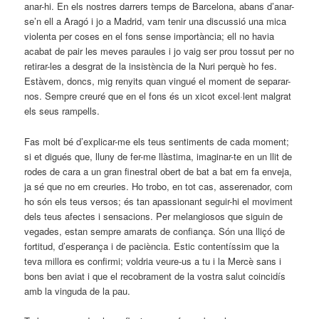
anar-hi. En els nostres darrers temps de Barcelona, abans d’anar-
se’n ell a Aragó i jo a Madrid, vam tenir una discussió una mica
violenta per coses en el fons sense importància; ell no havia
acabat de pair les meves paraules i jo vaig ser prou tossut per no
retirar-les a desgrat de la insistència de la Nuri perquè ho fes.
Estàvem, doncs, mig renyits quan vingué el moment de separar-
nos. Sempre creuré que en el fons és un xicot excel·lent malgrat
els seus rampells.
Fas molt bé d’explicar-me els teus sentiments de cada moment;
si et digués que, lluny de fer-me llàstima, imaginar-te en un llit de
rodes de cara a un gran finestral obert de bat a bat em fa enveja,
ja sé que no em creuries. Ho trobo, en tot cas, asserenador, com
ho són els teus versos; és tan apassionant seguir-hi el moviment
dels teus afectes i sensacions. Per melangiosos que siguin de
vegades, estan sempre amarats de confiança. Són una lliçó de
fortitud, d’esperança i de paciència. Estic contentíssim que la
teva millora es confirmi; voldria veure-us a tu i la Mercè sans i
bons ben aviat i que el recobrament de la vostra salut coincidís
amb la vinguda de la pau.