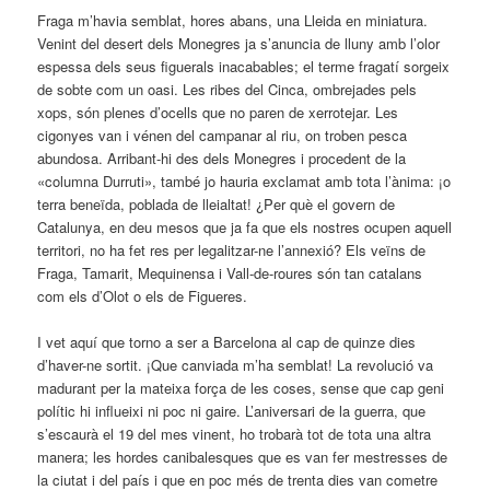
Fraga m’havia semblat, hores abans, una Lleida en miniatura.
Venint del desert dels Monegres ja s’anuncia de lluny amb l’olor
espessa dels seus figuerals inacabables; el terme fragatí sorgeix
de sobte com un oasi. Les ribes del Cinca, ombrejades pels
xops, són plenes d’ocells que no paren de xerrotejar. Les
cigonyes van i vénen del campanar al riu, on troben pesca
abundosa. Arribant-hi des dels Monegres i procedent de la
«columna Durruti», també jo hauria exclamat amb tota l’ànima: ¡o
terra beneïda, poblada de lleialtat! ¿Per què el govern de
Catalunya, en deu mesos que ja fa que els nostres ocupen aquell
territori, no ha fet res per legalitzar-ne l’annexió? Els veïns de
Fraga, Tamarit, Mequinensa i Vall-de-roures són tan catalans
com els d’Olot o els de Figueres.
I vet aquí que torno a ser a Barcelona al cap de quinze dies
d’haver-ne sortit. ¡Que canviada m’ha semblat! La revolució va
madurant per la mateixa força de les coses, sense que cap geni
polític hi influeixi ni poc ni gaire. L’aniversari de la guerra, que
s’escaurà el 19 del mes vinent, ho trobarà tot de tota una altra
manera; les hordes canibalesques que es van fer mestresses de
la ciutat i del país i que en poc més de trenta dies van cometre