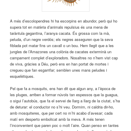
A més d’escolopendres hi ha escorpins en abundor, però qui ho
supera tot en matèria d’animals repulsius és una mena de
taràntula gegantina, l’aranya cacata. És grossa com la mà,
peluda, d’un negre verdós; els negres asseguren que la seva
fiblada pot matar fins un cavall o un bou. Hem llegit que a les
jungles de l’Amazones una colònia de cacates exterminà un
campament complet d’exploradors. Nosaltres no n’hem vist cap
de viva, gràcies a Déu, però ens en han portat de mortes i
cregueu que fan esgarrifar; semblen unes mans peludes i
esquelètiques.
Pel que fa a mosquits, ens han dit que algun any, a l’època de
les pluges, arriben a formar núvols tan espessos que la guagua,
o sigui l’autobús, que fa el servei de llarg a llarg de la ciutat, s’ha
de deturar: el conductor no s’hi veu. Dormim, ni caldria dir-ho,
amb mosquiteres, que per cert no m’hi acabo d’avesar; cada
matí em desperto embolicat amb la meva. A més tenen
l’inconvenient que paren poc o molt l’aire. Quan penso en tantes