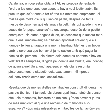
Catalunya, un cop esbandida la FAI, es proposa de res­tablir
l’ordre a les empreses que aquesta havia «col·lectivitzat». Es
procura que se’n tornin a fer càrrec els mateixos empresaris; el
mal és que molts d’ells qui sap on paren, després de tants
mesos de desori en què els anava la pell, i als qui queden no els
acaba de fer peça tornar-se’n a encarregar després de la gestió
anarquista. Ha ­estat, segons diuen, un desastre que supera tot el
que ja ens imaginàvem; se n’havien apoderat creient que els
«amos» tenien amagada una moma inexhaurible i es van trobar
amb la sorpresa que ben aviat ja no sabien amb què pagar la
nòmina del personal: ¡els diners dels comptes corrents s’havien
volatilitzat i l’empresa, dirigida pel comitè anarquista, era incapaç
de guanyar-ne! Un anunci aparegut en els diaris resumia
pintorescament la situació; deia exactament: «Empresa
col·lectivitzada cerca soci capitalista».
Resulta que de moltes d’elles se n’havien constituït dirigents, no
pas els tècnics ni tan sols els obrers qualificats, sinó els sense
ofici, els manobres, forasters en majoria. ¿Podia haver-hi ja res
de més manicomial que una revolució de manobres sud-
espanyols? «Los más miserables e imbéciles de la nación» els