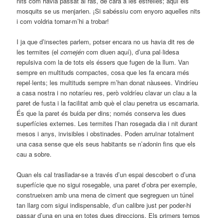
nits com havia passat al ras, de cara a les estrelles; aquí els
mosquits se us menjarien. ¡Si sabéssiu com enyoro aquelles nits
i com voldria tornar-m’hi a trobar!
I ja que d’insectes parlem, potser encara no us havia dit res de
les termites (el
comején
com diuen aquí), d’una pal·lidesa
repulsiva com la de tots els éssers que fugen de la llum. Van
sempre en multituds compactes, cosa que les fa encara més
repel·lents; les multituds sempre m’han donat nàusees. Vindríeu
a casa nostra i no notaríeu res, però voldríeu clavar un clau a la
paret de fusta i la facilitat amb què el clau penetra us escamaria.
És que la paret és buida per dins; només conserva les dues
superfícies externes. Les termites l’han rosegada dia i nit durant
mesos i anys, invisibles i obstinades. Poden arruïnar totalment
una casa sense que els seus habitants se n’adonin fins que els
cau a sobre.
Quan els cal traslladar-se a través d’un espai descobert o d’una
superfície que no sigui rosegable, una paret d’obra per exemple,
construeixen amb una mena de ciment que segreguen un túnel
tan llarg com sigui indispensable, d’un calibre just per poder-hi
passar d’una en una en totes dues direccions. Els primers temps