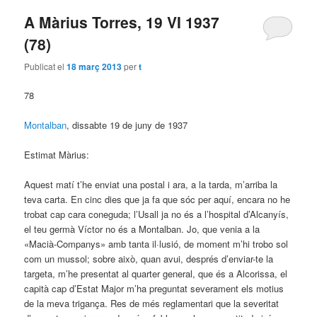
A Màrius Torres, 19 VI 1937
(78)
Publicat el
18 març 2013
per
t
78
Montalban
, dissabte 19 de juny de 1937
Estimat Màrius:
Aquest matí t’he enviat una postal i ara, a la tarda, m’arriba la
teva carta. En cinc dies que ja fa que sóc per aquí, encara no he
trobat cap cara coneguda; l’Usall ja no és a l’hospital d’Alcanyís,
el teu germà Víctor no és a Montalban. Jo, que venia a la
«Macià-Companys» amb tanta il·lusió, de moment m’hi trobo sol
com un mussol; sobre això, quan avui, després d’enviar-te la
targeta, m’he presentat al quarter general, que és a Alcorissa, el
capità cap d’Estat Major m’ha preguntat severament els motius
de la meva trigança. Res de més reglamentari que la severitat