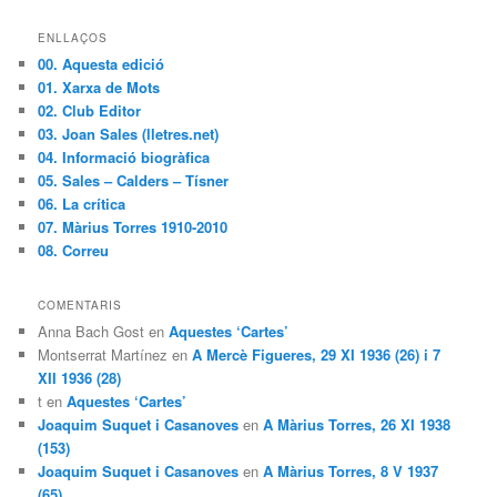
ENLLAÇOS
00. Aquesta edició
01. Xarxa de Mots
02. Club Editor
03. Joan Sales (lletres.net)
04. Informació biogràfica
05. Sales – Calders – Tísner
06. La crítica
07. Màrius Torres 1910-2010
08. Correu
COMENTARIS
Anna Bach Gost en
Aquestes ‘Cartes’
Montserrat Martínez en
A Mercè Figueres, 29 XI 1936 (26) i 7
XII 1936 (28)
t en
Aquestes ‘Cartes’
Joaquim Suquet i Casanoves
en
A Màrius Torres, 26 XI 1938
(153)
Joaquim Suquet i Casanoves
en
A Màrius Torres, 8 V 1937
(65)