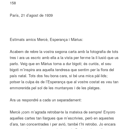
158
París, 21 d’agost de 1939
Estimats amics Mercè, Esperança i Màrius:
Acabem de rebre la vostra segona carta amb la fotografia de tots
tres i ara us escric amb ella a la vista per fer-me la il·lusió que us
parlo. Veig que en Màrius torna a dur bigoti; és curiós, el seu
bigoti m’inspira ara aquella tendresa que sentim per la flora del
país natal. Tots dos feu bona cara, si bé una mica pàl·lids;
potser la culpa és de l’Esperança que al vostre costat es veu tan
emmorenida pel sol de les muntanyes i de les platges.
Ara us respondré a cada un separadament:
Mercè ¡com m’agrada retrobar-te la mateixa de sempre! Enyoro
aquelles cartes tan llargues que m’escrivies, però en aquestes
d’ara, tan concentrades i per avió, també t’hi retrobo. Jo encara