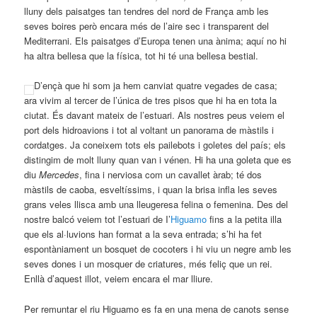
lluny dels paisatges tan tendres del nord de França amb les
seves boires però encara més de l’aire sec i transparent del
Mediterrani. Els paisatges d’Europa tenen una ànima; aquí no hi
ha altra bellesa que la física, tot hi té una bellesa bestial.
D’ençà que hi som ja hem canviat quatre vegades de casa;
ara vivim al tercer de l’única de tres pisos que hi ha en tota la
ciutat. És davant mateix de l’estuari. Als nostres peus veiem el
port dels hidroavions i tot al voltant un panorama de màstils i
cordatges. Ja coneixem tots els pailebots i goletes del país; els
distingim de molt lluny quan van i vénen. Hi ha una goleta que es
diu
Mercedes
, fina i nerviosa com un cavallet àrab; té dos
màstils de caoba, esveltíssims, i quan la brisa infla les seves
grans veles llisca amb una lleugeresa felina o femenina. Des del
nostre balcó veiem tot l’estuari de I’
Higuamo
fins a la petita illa
que els al·luvions han format a la seva entrada; s’hi ha fet
espontàniament un bosquet de cocoters i hi viu un negre amb les
seves dones i un mosquer de criatures, més feliç que un rei.
Enllà d’aquest illot, veiem encara el mar lliure.
Per remuntar el riu Higuamo es fa en una mena de canots sense