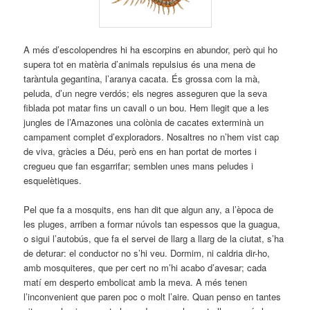
A més d’escolopendres hi ha escorpins en abundor, però qui ho
supera tot en matèria d’animals repulsius és una mena de
taràntula gegantina, l’aranya cacata. És grossa com la mà,
peluda, d’un negre verdós; els negres asseguren que la seva
fiblada pot matar fins un cavall o un bou. Hem llegit que a les
jungles de l’Amazones una colònia de cacates exterminà un
campament complet d’exploradors. Nosaltres no n’hem vist cap
de viva, gràcies a Déu, però ens en han portat de mortes i
cregueu que fan esgarrifar; semblen unes mans peludes i
esquelètiques.
Pel que fa a mosquits, ens han dit que algun any, a l’època de
les pluges, arriben a formar núvols tan espessos que la guagua,
o sigui l’autobús, que fa el servei de llarg a llarg de la ciutat, s’ha
de deturar: el conductor no s’hi veu. Dormim, ni caldria dir-ho,
amb mosquiteres, que per cert no m’hi acabo d’avesar; cada
matí em desperto embolicat amb la meva. A més tenen
l’inconvenient que paren poc o molt l’aire. Quan penso en tantes