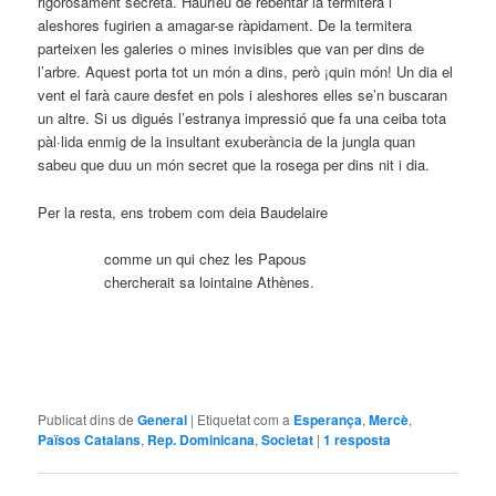
rigorosament secreta. Hauríeu de rebentar la termitera i
aleshores fugirien a amagar-se ràpidament. De la termitera
parteixen les galeries o mines invisibles que van per dins de
l’arbre. Aquest porta tot un món a dins, però ¡quin món! Un dia el
vent el farà caure desfet en pols i aleshores elles se’n buscaran
un altre. Si us digués l’estranya impressió que fa una ceiba tota
pàl·lida enmig de la insultant exuberància de la jungla quan
sabeu que duu un món secret que la rosega per dins nit i dia.
Per la resta, ens trobem com deia Baudelaire
comme un qui chez les Papous
chercherait sa lointaine Athènes.
Publicat dins de
General
|
Etiquetat com a
Esperança
,
Mercè
,
Països Catalans
,
Rep. Dominicana
,
Societat
|
1
resposta