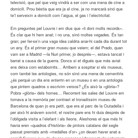
televisió, que pel que veig vindrà a ser com una mena de cine a
domicili. Prou bèstia que era ja el cine, ja no mancarà sinó que
te’l serveixin a domicili com l’aigua, el gas i l’electricitat.
Em preguntes pel Louvre i em dius que «li doni molts records».
És clar que hi hem anat; i no una, sinó moltes vegades. És tan
gran; per fer-se’n una vaga idea caldria anar-hi cada dia durant tot
un any. És el primer gran museu que veiem; el del Prado, quan
vam ser a Madrid —la Nuri primer, jo després—, estava tancat i
barrat a causa de la guerra. Doncs si et digués que més aviat
ens deixa com estabornits… Arribem a sospitar si els museus,
com també les antologies, no són sinó una mena de cementiris
¿és perquè un dia ens enterrin en un museu o en una antologia
que pintem quadros o escrivim versos? ¿És això la «glòria»?
Pobra «glòria» dels homes… Recorrent les sales del Louvre em
tornava a la memòria per contrast el tronadíssim museu de
Barcelona de quan jo era petit, que era al parc de la Ciutadella i
per això hi anàvem sovint; el nostre pare ens hi duia després de
l’obligada visita a l’elefant i als lleons. Aleshores el que més hi
havia eren «quadros d’història» de pintors catalans del segle
passat premiats amb «medalles d’or» ¿on deuen haver anat a