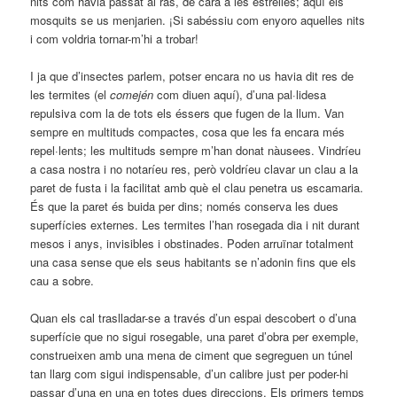
nits com havia passat al ras, de cara a les estrelles; aquí els
mosquits se us menjarien. ¡Si sabéssiu com enyoro aquelles nits
i com voldria tornar-m’hi a trobar!
I ja que d’insectes parlem, potser encara no us havia dit res de
les termites (el
comején
com diuen aquí), d’una pal·lidesa
repulsiva com la de tots els éssers que fugen de la llum. Van
sempre en multituds compactes, cosa que les fa encara més
repel·lents; les multituds sempre m’han donat nàusees. Vindríeu
a casa nostra i no notaríeu res, però voldríeu clavar un clau a la
paret de fusta i la facilitat amb què el clau penetra us escamaria.
És que la paret és buida per dins; només conserva les dues
superfícies externes. Les termites l’han rosegada dia i nit durant
mesos i anys, invisibles i obstinades. Poden arruïnar totalment
una casa sense que els seus habitants se n’adonin fins que els
cau a sobre.
Quan els cal traslladar-se a través d’un espai descobert o d’una
superfície que no sigui rosegable, una paret d’obra per exemple,
construeixen amb una mena de ciment que segreguen un túnel
tan llarg com sigui indispensable, d’un calibre just per poder-hi
passar d’una en una en totes dues direccions. Els primers temps