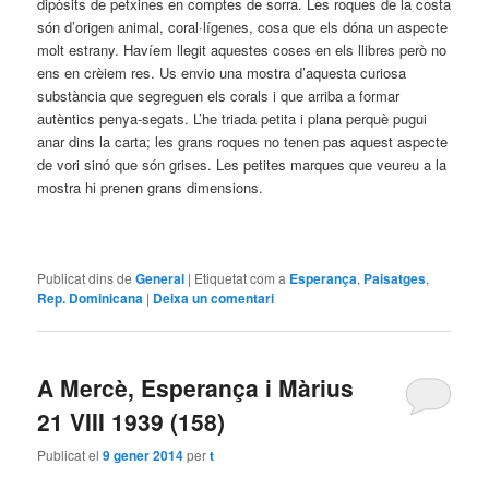
dipòsits de petxines en comptes de sorra. Les roques de la costa
són d’origen animal, coral·lígenes, cosa que els dóna un aspecte
molt estrany. Havíem llegit aquestes coses en els llibres però no
ens en crèiem res. Us envio una mostra d’aquesta curiosa
substància que segreguen els corals i que arriba a formar
autèntics penya-segats. L’he triada petita i plana perquè pugui
anar dins la carta; les grans roques no tenen pas aquest aspecte
de vori sinó que són grises. Les petites marques que veureu a la
mostra hi prenen grans dimensions.
Publicat dins de
General
|
Etiquetat com a
Esperança
,
Paisatges
,
Rep. Dominicana
|
Deixa un comentari
A Mercè, Esperança i Màrius
21 VIII 1939 (158)
Publicat el
9 gener 2014
per
t