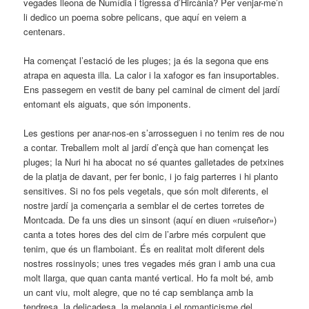
vegades lleona de Numídia i tigressa d’Hircània? Per venjar-me’n
li dedico un poema sobre pelicans, que aquí en veiem a
centenars.
Ha començat l’estació de les pluges; ja és la segona que ens
atrapa en aquesta illa. La calor i la xafogor es fan insuportables.
Ens passegem en vestit de bany pel caminal de ciment del jardí
entomant els aiguats, que són imponents.
Les gestions per anar-nos-en s’arrosseguen i no tenim res de nou
a contar. Treballem molt al jardí d’ençà que han començat les
pluges; la Nuri hi ha abocat no sé quantes galletades de petxines
de la platja de davant, per fer bonic, i jo faig parterres i hi planto
sensitives. Si no fos pels vegetals, que són molt diferents, el
nostre jardí ja començaria a semblar el de certes torretes de
Montcada. De fa uns dies un sinsont (aquí en diuen «ruiseñor»)
canta a totes hores des del cim de l’arbre més corpulent que
tenim, que és un flamboiant. És en realitat molt diferent dels
nostres rossinyols; unes tres vegades més gran i amb una cua
molt llarga, que quan canta manté vertical. Ho fa molt bé, amb
un cant viu, molt alegre, que no té cap semblança amb la
tendresa, la delicadesa, la melangia i el romanticisme del