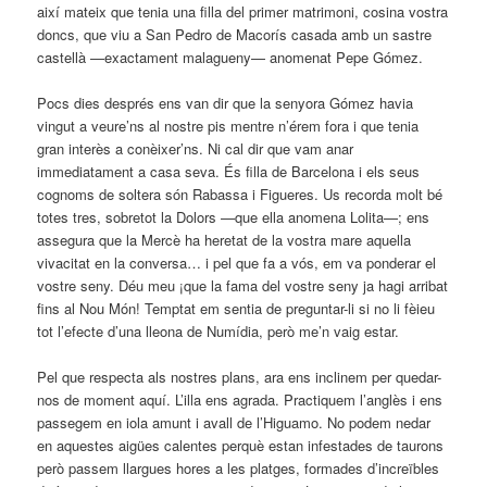
així mateix que tenia una filla del primer matrimoni, cosina vostra
doncs, que viu a San Pedro de Macorís casada amb un sastre
castellà —exactament malagueny— anomenat Pepe Gómez.
Pocs dies després ens van dir que la senyora Gómez havia
vingut a veure’ns al nostre pis mentre n’érem fora i que tenia
gran interès a conèixer’ns. Ni cal dir que vam anar
immediatament a casa seva. És filla de Barcelona i els seus
cognoms de soltera són Rabassa i Figueres. Us recorda molt bé
totes tres, sobretot la Dolors —que ella anomena Lolita—; ens
assegura que la Mercè ha heretat de la vostra mare aquella
vivacitat en la conversa… i pel que fa a vós, em va ponderar el
vostre seny. Déu meu ¡que la fama del vostre seny ja hagi arribat
fins al Nou Món! Temptat em sentia de preguntar-li si no li fèieu
tot l’efecte d’una lleona de Numídia, però me’n vaig estar.
Pel que respecta als nostres plans, ara ens inclinem per quedar-
nos de moment aquí. L’illa ens agrada. Practiquem l’anglès i ens
passegem en iola amunt i avall de l’Higuamo. No podem nedar
en aquestes aigües calentes perquè estan infestades de taurons
però passem llargues hores a les platges, formades d’increïbles