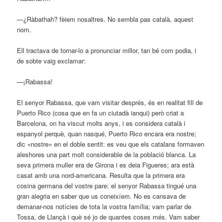
—¿Ràbathah? fèiem nosaltres. No sembla pas català, aquest
nom.
Ell tractava de tornar-lo a pronunciar millor, tan bé com podia, i
de sobte vaig exclamar:
—¡Rabassa!
El senyor Rabassa, que vam visitar després, és en realitat fill de
Puerto Rico (cosa que en fa un ciutadà ianqui) però criat a
Barcelona, on ha viscut molts anys, i es considera català i
espanyol perquè, quan nasqué, Puerto Rico encara era nostre;
dic «nostre» en el doble sentit: es veu que els catalans formaven
aleshores una part molt considerable de la població blanca. La
seva primera muller era de Girona i es deia Figueres; ara està
casat amb una nord-americana. Resulta que la primera era
cosina germana del vostre pare; el senyor Rabassa tingué una
gran alegria en saber que us coneixíem. No es cansava de
demanar-nos notícies de tota la vostra família; vam parlar de
Tossa, de Llançà i què sé jo de quantes coses més. Vam saber