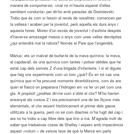
manera de comportar-se; «mai no m’hauria esperat d’elles
semblant conducta» per dir-ho amb paraules de Dostoievski.
Trobo que és com si fessin al revés de nosaltres: comencen per
la vellesa i acaben per la joventut, però aquella els dura anys i
aquesta hores. Moren d’un excés de joventut i d’eufòria després
d’haver-se arrossegat mesos o anys com unes velles decrèpites
¿qui entendrà mai la natura? Només el Pare que l’engendrà.
Màrius: ets un malvat de burlar-te de la meva química; la meva,
al capdavall, és una química com tantes i potser oblides que he
estat cap dels serveis Z d’una brigada d’infanteria. I si et digués
que faig uns experiments com un toro ¿què? És en tot cas una
química que m’ha procurat moments divertidíssims, com és ara
quan el flascó on preparava l’hidrogen em va fer un pet com una
gla. A propòsit ¿podries dir-me com s’obté el clor? M’ho havien
ensenyat als cursos Z i era precisament una de les lliçons més
elementals, el clor essent històricament el primer dels gasos
utilitzats a la guerra, però no sé com diastres m’ha fugit del cap i
ara no ho trobo a cap llibre dels que tinc a mà. M’agrada molt de
saber que tradueixes coses de Shelley i espero amb impaciència
aquest «volum » de versos teus de què la Mercè em parla