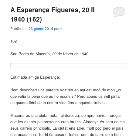
A Esperança Figueres, 20 II
1940 (162)
Publicat el
23 gener 2014
per
t
162
San Pedro de Macorís, 20 de febrer de 1940
Estimada amiga Esperança:
Hem descobert uns parents vostres en aquest racó de món ¿oi
que valia la pena que us ho escrivís? Però abans us vull pintar
un quadro fidel de la nostra vida fins a aquesta troballa.
Macorís és una ciutat neta i pintoresca; sempre havíem cregut
que les ciutats pintoresques eren brutes. Almenys és neta en els
seus carrers principals. La ciutat ens atreu molt poc però el país
ens apassiona. Tot hi és pesant, tèrbol, com de carn; som ben