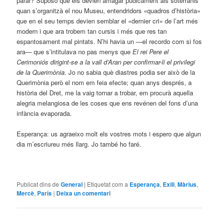
parar? Suposo que els devien amagar púdicament als soterranis
quan s’organitzà el nou Museu, entendridors «quadros d’història»
que en el seu temps devien semblar el «dernier cri» de l’art més
modern i que ara trobem tan cursis i més que res tan
espantosament mal pintats. N’hi havia un —el recordo com si fos
ara— que s’intitulava no pas menys que
El rei Pere el
Cerimoniós dirigint-se a la vall d’Aran per confirmar-li el privilegi
de la Querimònia
. Jo no sabia què diastres podia ser això de la
Querimònia però el nom em feia efecte; quan anys després, a
història del Dret, me la vaig tornar a trobar, em procurà aquella
alegria melangiosa de les coses que ens revénen del fons d’una
infància evaporada.
Esperança: us agraeixo molt els vostres mots i espero que algun
dia m’escriureu més llarg. Jo també ho faré.
Publicat dins de
General
|
Etiquetat com a
Esperança
,
Exili
,
Màrius
,
Mercè
,
París
|
Deixa un comentari