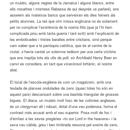
un mulato, alguns negres de la Jamaica i alguns blancs, entre
ells nosaltres i mistress Rabassa de qui després us parlaré), ens
asseiem als mateixos bancs que serveixen els dies feiners als
petits alumnes. La raó que oïm missa anglicana no és solament
per no complicar l’existència de la nostra filla (que ja l’hi hem
complicada prou amb tanta guerra i tant exili) amb l’explicació de
les embolicades i tristes baralles entre cristians, sinó perquè
vam saber que a la parròquia catòlica, que és al centre de la
ciutat, s’havia cantat un solemne tedèum per una certa victòria
que ens trepitja tots els ulls de poll; sir Archibald Henry Beer en
canvi es considera, en tant que vicecònsol britànic, el nostre
aliat.
El local de l’escola-església és com un magatzem, amb una
teulada de planxes ondulades de zenc (quasi totes ho són en
aquest país) descansant sobre una bastida triangular de grosses
bigues. El diaca, un mulato molt fosc de les colònies angleses,
és un clergyman alt i robust, dotat d’una veu poderosa; forma el
contrast més acusat amb el seu superior. Posa molt de foc i
d’èmfasi a les seves pregàries «to our Lord in the heavens» i la
seva veu càlida, greu i ben timbrada ressona pel sostre de zenc.