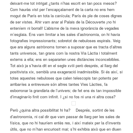
deixant-me tot intrigat ¿tants n’has escrit en tan pocs mesos?
Com hauràs vist per l’encapçalament de la carta no ens hem
mogut de París en tota la canícula; París és ple de coses dignes
de ser vistes. Ahir vam anar al Palais de la Découverte ¡no hi
enteníem ni borrall! L’abisme de la meva ignorància de vegades
m’esglaia. Ens vam limitar a les sales d’astronomia, on hi havia
fotografies impressionants; sobretot de nebuloses espirals. Veig
que ara alguns astrònoms tornen a suposar que es tracta d’altres
tants universos, tan grans com la nostra Via Làctia i totalment
externs a ella; ens en separarien unes distàncies inconcebibles.
Tot això ja s’havia dit en el segle xviii però després, al llarg del
positivista xix, semblà una exageració inadmissible. Si és així, si
totes aquestes nebuloses que calen telescopis tan potents per
arribar-les a entreveure són altres tantes Vies Làcties, fa
esborronar la grandària de l’univers; de fet ens és tan impossible
d’imaginar-lo finit com infinit. I ¿si no fos ni una ni altra cosa?
Però ¿quina altra possibilitat hi ha?
Després, sortint de les
d’astronomia, ni cal dir que vam passar de llarg per les sales de
física, que no hi hauríem entès res, i així mateix per la d’invents
útils, que no m’han encuriosit mai; s’hi exhibia això que en diuen