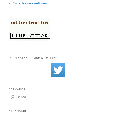
Navegació per les entrades
←
Entrades més antigues
JOAN SALES, TAMBÉ A TWITTER
CERCADOR
Cerca
CALENDARI