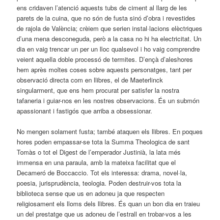
ens cridaven l’atenció aquests tubs de ciment al llarg de les
parets de la cuina, que no són de fusta sinó d’obra i revestides
de rajola de València; crèiem que serien instal·lacions elèctriques
d’una mena desconeguda, però a la casa no hi ha electricitat. Un
dia en vaig trencar un per un lloc qualsevol i ho vaig comprendre
veient aquella doble processó de termites. D’ençà d’aleshores
hem après moltes coses sobre aquests personatges, tant per
observació directa com en llibres, el de Maeterlinck
singularment, que ens hem procurat per satisfer la nostra
tafaneria i guiar-nos en les nostres observacions. És un submón
apassionant i fastigós que arriba a obsessionar.
No mengen solament fusta; també ataquen els llibres. En poques
hores poden empassar-se tota la Summa Theologica de sant
Tomàs o tot el Digest de l’emperador Justinià, la lata més
immensa en una paraula, amb la mateixa facilitat que el
Decameró de Boccaccio. Tot els interessa: drama, novel·la,
poesia, jurisprudència, teologia. Poden destruir-vos tota la
biblioteca sense que us en adoneu ja que respecten
religiosament els lloms dels llibres. És quan un bon dia en traieu
un del prestatge que us adoneu de l’estrall en trobar-vos a les