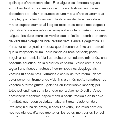
quilla que s’anomenen ioles. Fins alguns quilòmetres aigües
amunt és tant o més ample que l’Ebre a Tortosa però no és
descobert com els rius europeus; una mena d’arbust anomenat
mangle, que té les fulles semblants a les del llorer, es cria a
mates espessíssimes al llarg de totes dues ribes i aconsegueix
gran alçària, de manera que navegant en iola no veieu més que
l’aigua i les dues muralles verdes que la limiten; sembla un canal
de Versalles vorejat de boix retallat però a escala gegantina. El
riu es va estrenyent a mesura que el remunteu i ve un moment
que la vegetació d’una i altra banda es toca per dalt; podeu
seguir amunt amb la iola i us creieu en un reialme misteriós, una
boscúria aquàtica, on la claror és espessa i verda com si fos
aigua i una riquesa fastuosa i corrompuda es desplega als
vostres ulls fascinats. Miríades d’ocells de tota mena i de tot
color donen un tremolor de vida fins als més petits ramatges. La
vegetació forma grutes i galeries en inextricable laberint; per
totes pot endinsar-se la iola, que per a això no té quilla. Aneu
sorprenent magnífics espècimens d’ocells tropicals en la seva
intimitat, que fugen esglaiats i xisclant quan s’adonen dels
intrusos; n’hi ha de grans, blancs i esvelts, una mica com els
nostres cignes; d’altres que tenen les potes molt curtes i el coll