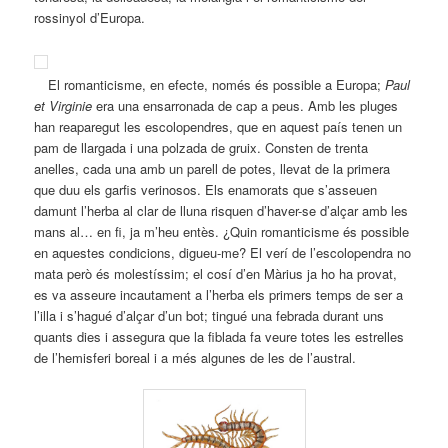
rossinyol d’Europa.
El romanticisme, en efecte, només és possible a Europa;
Paul
et Virginie
era una ensarronada de cap a peus. Amb les pluges
han reaparegut les escolopendres, que en aquest país tenen un
pam de llargada i una polzada de gruix. Consten de trenta
anelles, cada una amb un parell de potes, llevat de la primera
que duu els garfis verinosos. Els enamorats que s’asseuen
damunt l’herba al clar de lluna risquen d’haver-se d’alçar amb les
mans al… en fi, ja m’heu entès. ¿Quin romanticisme és possible
en aquestes condicions, digueu-me? El verí de l’escolopendra no
mata però és molestíssim; el cosí d’en Màrius ja ho ha provat,
es va asseure incautament a l’herba els primers temps de ser a
l’illa i s’hagué d’alçar d’un bot; tingué una febrada durant uns
quants dies i assegura que la fiblada fa veure totes les estrelles
de l’hemisferi boreal i a més algunes de les de l’austral.