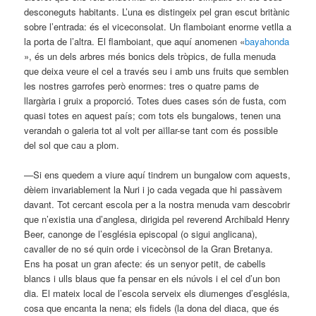
desconeguts habitants. L’una es distingeix pel gran escut britànic
sobre l’entrada: és el viceconsolat. Un flamboiant enorme vetlla a
la porta de l’altra. El flamboiant, que aquí anomenen «
bayahonda
», és un dels arbres més bonics dels tròpics, de fulla menuda
que deixa veure el cel a través seu i amb uns fruits que semblen
les nostres garrofes però enormes: tres o quatre pams de
llargària i gruix a proporció. Totes dues cases són de fusta, com
quasi totes en aquest país; com tots els bungalows, tenen una
verandah o galeria tot al volt per aïllar-se tant com és possible
del sol que cau a plom.
—Si ens quedem a viure aquí tindrem un bungalow com aquests,
dèiem invariablement la Nuri i jo cada vegada que hi passàvem
davant. Tot cercant escola per a la nostra menuda vam descobrir
que n’existia una d’anglesa, dirigida pel reverend Archibald Henry
Beer, canonge de l’església episcopal (o sigui anglicana),
cavaller de no sé quin orde i vicecònsol de la Gran Bretanya.
Ens ha posat un gran afecte: és un senyor petit, de cabells
blancs i ulls blaus que fa pensar en els núvols i el cel d’un bon
dia. El mateix local de l’escola serveix els diumenges d’església,
cosa que encanta la nena; els fidels (la dona del diaca, que és