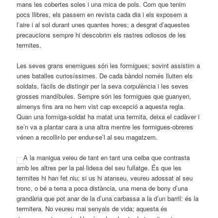
mans les cobertes soles i una mica de pols. Com que tenim
pocs llibres, els passem en revista cada dia i els exposem a
l’aire i al sol durant unes quantes hores; a desgrat d’aquestes
precaucions sempre hi descobrim els rastres odiosos de les
termites.
Les seves grans enemigues són les formigues; sovint assistim a
unes batalles curiosíssimes. De cada bàndol només lluiten els
soldats, fàcils de distingir per la seva corpulència i les seves
grosses mandíbules. Sempre són les formigues que guanyen,
almenys fins ara no hem vist cap excepció a aquesta regla.
Quan una formiga-soldat ha matat una termita, deixa el cadàver i
se’n va a plantar cara a una altra mentre les formigues-obreres
vénen a recollir-lo per endur-se’l al seu magatzem.
A la manigua veieu de tant en tant una ceiba que contrasta
amb les altres per la pal·lidesa del seu fullatge. És que les
termites hi han fet niu; si us hi atanseu, veureu adossat al seu
tronc, o bé a terra a poca distància, una mena de bony d’una
grandària que pot anar de la d’una carbassa a la d’un barril: és la
termitera. No veureu mai senyals de vida; aquesta és