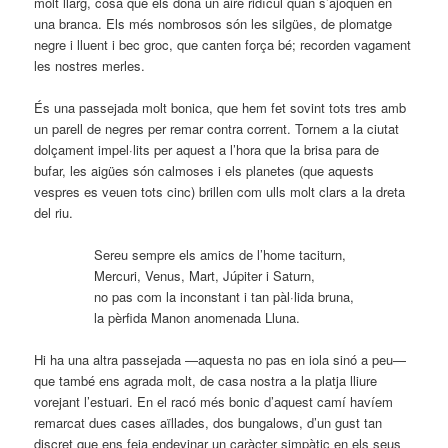
molt llarg, cosa que els dóna un aire ridícul quan s’ajoquen en
una branca. Els més nombrosos són les silgües, de plomatge
negre i lluent i bec groc, que canten força bé; recorden vagament
les nostres merles.
És una passejada molt bonica, que hem fet sovint tots tres amb
un parell de negres per remar contra corrent. Tornem a la ciutat
dolçament impel·lits per aquest a l’hora que la brisa para de
bufar, les aigües són calmoses i els planetes (que aquests
vespres es veuen tots cinc) brillen com ulls molt clars a la dreta
del riu.
Sereu sempre els amics de l’home taciturn,
Mercuri, Venus, Mart, Júpiter i Saturn,
no pas com la inconstant i tan pàl·lida bruna,
la pèrfida Manon anomenada Lluna.
Hi ha una altra passejada —aquesta no pas en iola sinó a peu—
que també ens agrada molt, de casa nostra a la platja lliure
vorejant l’estuari. En el racó més bonic d’aquest camí havíem
remarcat dues cases aïllades, dos bungalows, d’un gust tan
discret que ens feia endevinar un caràcter simpàtic en els seus