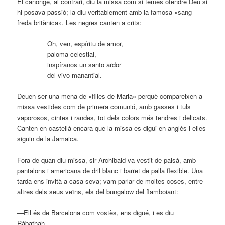
El canonge, al contrari, diu la missa com si temés ofendre Déu si
hi posava passió; la diu veritablement amb la famosa «sang
freda britànica». Les negres canten a crits:
Oh, ven, espíritu de amor,
paloma celestial,
inspíranos un santo ardor
del vivo manantial.
Deuen ser una mena de «filles de Maria» perquè compareixen a
missa vestides com de primera comunió, amb gasses i tuls
vaporosos, cintes i randes, tot dels colors més tendres i delicats.
Canten en castellà encara que la missa es digui en anglès i elles
siguin de la Jamaica.
Fora de quan diu missa, sir Archibald va vestit de paisà, amb
pantalons i americana de dril blanc i barret de palla flexible. Una
tarda ens invità a casa seva; vam parlar de moltes coses, entre
altres dels seus veïns, els del bungalow del flamboiant:
—Ell és de Barcelona com vostès, ens digué, i es diu
Ràbathah…