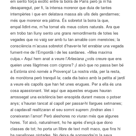
em sento força exòtic entre la boira de París però ja m’ha
desaparegut, per fi, la intensa morenor que duia de tantes
intempèries i que em delatava massa als ulls dels gendarmes;
més que morenor era pàtina. És sobretot la boira la que,
empal·lidint-me, m’ha tornat els meus colors naturals. Ara que
em trobo tan lluny sento uns grans remordiments de totes les
vegades que no vaig ser amb tu tan amable com mereixies; la
consciència m’acusa sobretot d’haver-te fet enrabiar una vegada
fument-me de l’Empordà i de les sardanes. «Mea maxima
culpa.» Aquí hem anat a veure l’
Arlesiana
¿vols creure que ens
queien unes llàgrimes com cigrons? ¡I això que no passa ben bé
a Estònia sinó
només
a Provença! La nostra vida, per la resta,
és monòtona però tranquil·la; cada dia baixo amb la petita al jardí
a veure els capolls que han fet unes erugues. Per a ella és una
cosa apassionant. Vet aquí que aquestes erugues hauran
arrossegat una existència ben ensopida durant mesos o potser
anys; s’hauran tancat al capoll per passar-hi llargues setmanes;
al capdavall realitzaran el seu somni suprem ¡tindran ales i
coneixeran l’amor! Però aleshores no viuran més que algunes
hores. Tot això, naturalment, ho he après d’ençà que dono
classes de tot; ho porta un llibre de text molt maco, que fins hi
ha papallones pintades. No deixa de sorprendre’m la seva