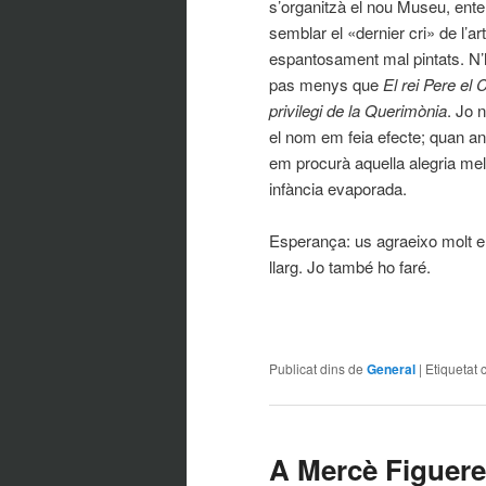
s’organitzà el nou Museu, ente
semblar el «dernier cri» de l’
espantosament mal pintats. N’h
pas menys que
El rei Pere el 
privilegi de la Querimònia
. Jo 
el nom em feia efecte; quan any
em procurà aquella alegria me
infància evaporada.
Esperança: us agraeixo molt e
llarg. Jo també ho faré.
Publicat dins de
General
|
Etiquetat 
A Mercè Figueres