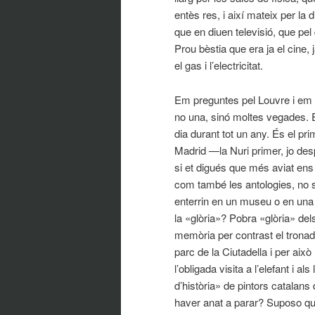
entès res, i així mateix per la 
que en diuen televisió, que pe
Prou bèstia que era ja el cine, 
el gas i l’electricitat.
Em preguntes pel Louvre i em d
no una, sinó moltes vegades. É
dia durant tot un any. És el p
Madrid —la Nuri primer, jo des
si et digués que més aviat en
com també les antologies, no 
enterrin en un museu o en una
la «glòria»? Pobra «glòria» d
memòria per contrast el tronad
parc de la Ciutadella i per aix
l’obligada visita a l’elefant i 
d’història» de pintors catalan
haver anat a parar? Suposo qu