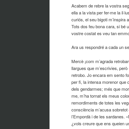
Acabem de rebre la vostra sego
ella a la vista per fer-me la il·
curiós, el seu bigoti m’inspira 
Tots dos feu bona cara, si bé u
vostre costat es veu tan emmor
Ara us respondré a cada un s
Mercè ¡com m’agrada retrobar-
llargues que m’escrivies, però 
retrobo. Jo encara em sento fo
per fi, la intensa morenor que
dels gendarmes; més que moreno
me, m’ha tornat els meus color
remordiments de totes les veg
consciència m’acusa sobretot 
l’Empordà i de les sardanes. 
¿vols creure que ens queien u