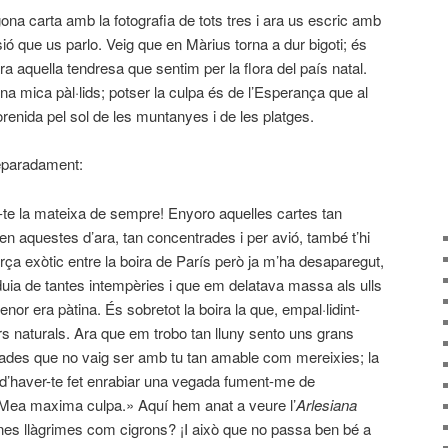
na carta amb la fotografia de tots tres i ara us escric amb
lusió que us parlo. Veig que en Màrius torna a dur bigoti; és
ara aquella tendresa que sentim per la flora del país natal.
na mica pàl·lids; potser la culpa és de l’Esperança que al
enida pel sol de les muntanyes i de les platges.
eparadament:
te la mateixa de sempre! Enyoro aquelles cartes tan
en aquestes d’ara, tan concentrades i per avió, també t’hi
rça exòtic entre la boira de París però ja m’ha desaparegut,
 duia de tantes intempèries i que em delatava massa als ulls
r era pàtina. És sobretot la boira la que, empal·lidint-
s naturals. Ara que em trobo tan lluny sento uns grans
ades que no vaig ser amb tu tan amable com mereixies; la
d’haver-te fet enrabiar una vegada fument-me de
«Mea maxima culpa.» Aquí hem anat a veure l’
Arlesiana
nes llàgrimes com cigrons? ¡I això que no passa ben bé a