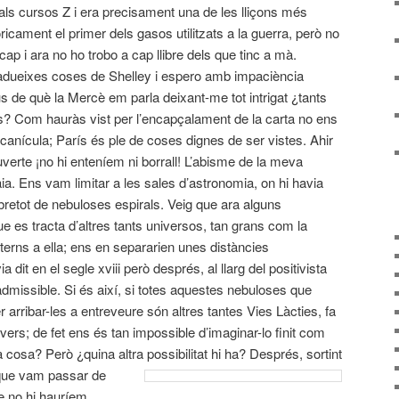
als cursos Z i era precisament una de les lliçons més
ricament el primer dels gasos utilitzats a la guerra, però no
cap i ara no ho trobo a cap llibre dels que tinc a mà.
adueixes coses de Shelley i espero amb impaciència
 de què la Mercè em parla deixant-me tot intrigat ¿tants
s? Com hauràs vist per l’encapçalament de la carta no ens
canícula; París és ple de coses dignes de ser vistes. Ahir
verte ¡no hi enteníem ni borrall! L’abisme de la meva
a. Ens vam limitar a les sales d’astronomia, on hi havia
bretot de nebuloses espirals. Veig que ara alguns
 es tracta d’altres tants universos, tan grans com la
xterns a ella; ens en separarien unes distàncies
a dit en el segle xviii però després, al llarg del positivista
dmissible. Si és així, si totes aquestes nebuloses que
r arribar-les a entreveure són altres tantes Vies Làcties, fa
ivers; de fet ens és tan impossible d’imaginar-lo finit com
ltra cosa? Però ¿quina altra possibilitat hi ha?
Després, sortint
r que vam passar de
ue no hi hauríem