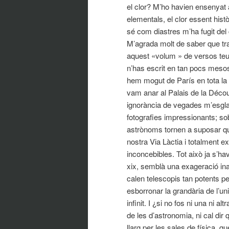
el clor? M’ho havien ensenyat 
elementals, el clor essent histò
sé com diastres m’ha fugit del 
M’agrada molt de saber que tr
aquest «volum » de versos teus
n’has escrit en tan pocs meso
hem mogut de París en tota la 
vam anar al Palais de la Décou
ignorància de vegades m’esglai
fotografies impressionants; so
astrònoms tornen a suposar que
nostra Via Làctia i totalment e
inconcebibles. Tot això ja s’havi
xix, semblà una exageració ina
calen telescopis tan potents pe
esborronar la grandària de l’un
infinit. I ¿si no fos ni una ni a
de les d’astronomia, ni cal di
llarg per les sales de física, q