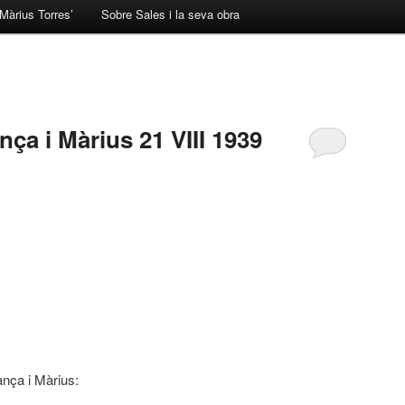
Màrius Torres’
Sobre Sales i la seva obra
ça i Màrius 21 VIII 1939
nça i Màrius: