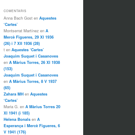
COMENTARIS
Anna Bach Gost en
Aquestes
‘Cartes’
Montserrat Martínez en
A
Mercè Figueres, 29 XI 1936
(26) i 7 XII 1936 (28)
t en
Aquestes ‘Cartes’
Joaquim Suquet i Casanoves
en
A Màrius Torres, 26 XI 1938
(153)
Joaquim Suquet i Casanoves
en
A Màrius Torres, 8 V 1937
(65)
Zahara MH
en
Aquestes
‘Cartes’
Maria G. en
A Màrius Torres 20
XI 1941 (i 185)
Helena Bonals
en
A
Esperança i Mercè Figueres, 6
V 1941 (176)