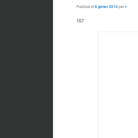
Publicat el
6 gener 2014
per
t
157