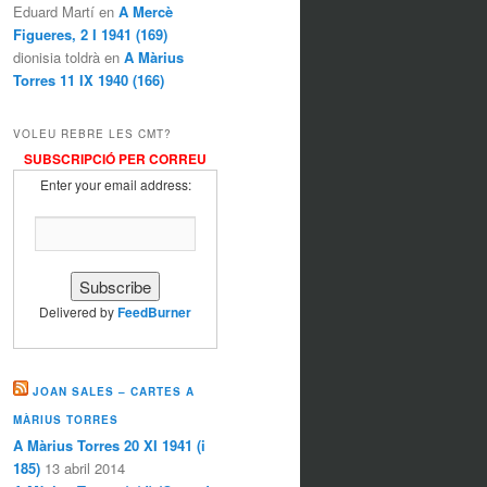
Eduard Martí en
A Mercè
Figueres, 2 I 1941 (169)
dionisia toldrà en
A Màrius
Torres 11 IX 1940 (166)
VOLEU REBRE LES CMT?
SUBSCRIPCIÓ PER CORREU
Enter your email address:
Delivered by
FeedBurner
JOAN SALES – CARTES A
MÀRIUS TORRES
A Màrius Torres 20 XI 1941 (i
185)
13 abril 2014