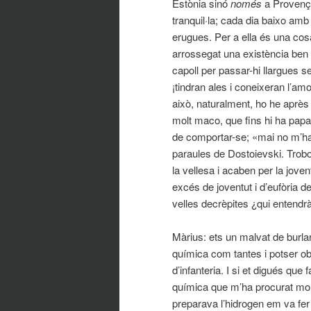
Estònia sinó
només
a Provença
tranquil·la; cada dia baixo amb 
erugues. Per a ella és una co
arrossegat una existència ben
capoll per passar-hi llargues 
¡tindran ales i coneixeran l’a
això, naturalment, ho he après 
molt maco, que fins hi ha pap
de comportar-se; «mai no m’ha
paraules de Dostoievski. Trob
la vellesa i acaben per la jove
excés de joventut i d’eufòria
velles decrèpites ¿qui entendr
Màrius: ets un malvat de burla
química com tantes i potser ob
d’infanteria. I si et digués qu
química que m’ha procurat mom
preparava l’hidrogen em va fer