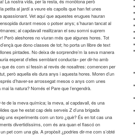
! La nostra vida, per la resta, és monòtona però
la petita al jardí a veure els capolls que han fet unes
sa apassionant. Vet aquí que aquestes erugues hauran
 ensopida durant mesos o potser anys; s’hauran tancat al
setmanes; al capdavall realitzaran el seu somni suprem
mor! Però aleshores no viuran més que algunes hores. Tot
d’ençà que dono classes de tot; ho porta un llibre de text
allones pintades. No deixa de sorprendre’m la seva manera
uria esperat d’elles semblant conducta» per dir-ho amb
o que és com si fessin al revés de nosaltres: comencen per
ntut, però aquella els dura anys i aquesta hores. Moren d’un
 després d’haver-se arrossegat mesos o anys com unes
à mai la natura? Només el Pare que l’engendrà.
r-te de la meva química; la meva, al capdavall, és una
lides que he estat cap dels serveis Z d’una brigada
e faig uns experiments com un toro ¿què? És en tot cas una
ents divertidíssims, com és ara quan el flascó on
 un pet com una gla. A propòsit ¿podries dir-me com s’obté