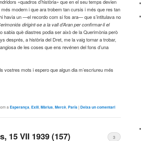
ndridors «quadros d’història» que en el seu temps devien
art més modern i que ara trobem tan cursis i més que res tan
i havia un —el recordo com si fos ara— que s’intitulava no
Cerimoniós dirigint-se a la vall d’Aran per confirmar-li el
no sabia què diastres podia ser això de la Querimònia però
s després, a història del Dret, me la vaig tornar a trobar,
langiosa de les coses que ens revénen del fons d’una
ls vostres mots i espero que algun dia m’escriureu més
com a
Esperança
,
Exili
,
Màrius
,
Mercè
,
París
|
Deixa un comentari
, 15 VII 1939 (157)
3