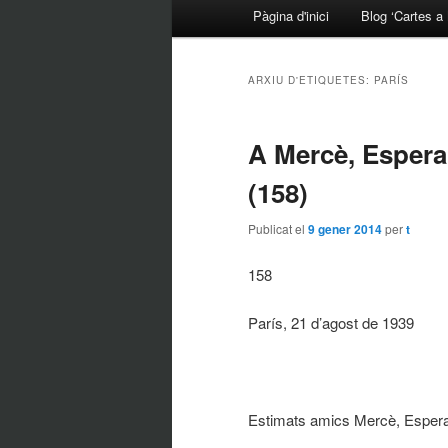
Menú principal
Pàgina d'inici
Blog ‘Cartes a 
Aneu al contingut principal
Aneu al contingut secundari
ARXIU D'ETIQUETES:
PARÍS
A Mercè, Esperan
(158)
Publicat el
9 gener 2014
per
t
158
París, 21 d’agost de 1939
Estimats amics Mercè, Espera