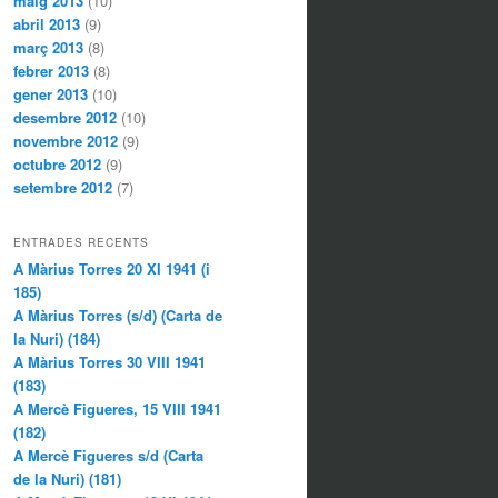
maig 2013
(10)
abril 2013
(9)
març 2013
(8)
febrer 2013
(8)
gener 2013
(10)
desembre 2012
(10)
novembre 2012
(9)
octubre 2012
(9)
setembre 2012
(7)
ENTRADES RECENTS
A Màrius Torres 20 XI 1941 (i
185)
A Màrius Torres (s/d) (Carta de
la Nuri) (184)
A Màrius Torres 30 VIII 1941
(183)
A Mercè Figueres, 15 VIII 1941
(182)
A Mercè Figueres s/d (Carta
de la Nuri) (181)