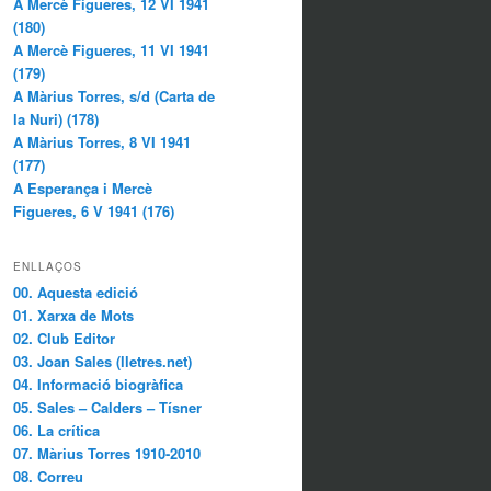
A Mercè Figueres, 12 VI 1941
(180)
A Mercè Figueres, 11 VI 1941
(179)
A Màrius Torres, s/d (Carta de
la Nuri) (178)
A Màrius Torres, 8 VI 1941
(177)
A Esperança i Mercè
Figueres, 6 V 1941 (176)
ENLLAÇOS
00. Aquesta edició
01. Xarxa de Mots
02. Club Editor
03. Joan Sales (lletres.net)
04. Informació biogràfica
05. Sales – Calders – Tísner
06. La crítica
07. Màrius Torres 1910-2010
08. Correu