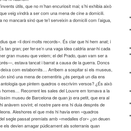
d’invents útils, que no m’han encuriosit mai; s’hi exhibia això
l que veig vindrà a ser com una mena de cine a domicili.
ja no mancarà sinó que te’l serveixin a domicili com l’aigua,
ius que «li doni molts records». És clar que hi hem anat; i
s tan gran; per fer-se’n una vaga idea caldria anar-hi cada
rimer gran museu que veiem; el del Prado, quan vam ser a
prés—, estava tancat i barrat a causa de la guerra. Doncs
s deixa com estabornits… Arribem a sospitar si els museus,
són sinó una mena de cementiris ¿és perquè un dia ens
 antologia que pintem quadros o escrivim versos? ¿És això
els homes… Recorrent les sales del Louvre em tornava a la
íssim museu de Barcelona de quan jo era petit, que era al
ò hi anàvem sovint; el nostre pare ens hi duia després de
als lleons. Aleshores el que més hi havia eren «quadros
s del segle passat premiats amb «medalles d’or» ¿on deuen
e els devien amagar púdicament als soterranis quan