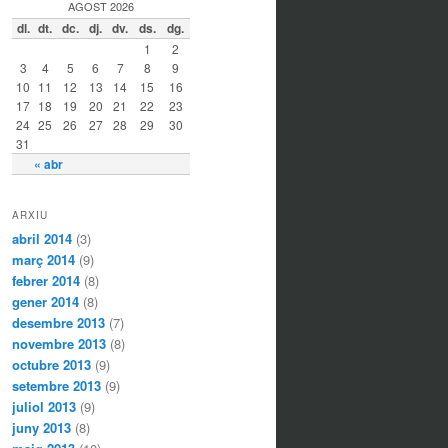
AGOST 2026
dl.
dt.
dc.
dj.
dv.
ds.
dg.
1
2
3
4
5
6
7
8
9
10
11
12
13
14
15
16
17
18
19
20
21
22
23
24
25
26
27
28
29
30
31
« abr
ARXIU
abril 2014
(3)
març 2014
(9)
febrer 2014
(8)
gener 2014
(8)
desembre 2013
(7)
novembre 2013
(8)
octubre 2013
(9)
setembre 2013
(9)
juliol 2013
(9)
juny 2013
(8)