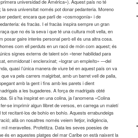
la «primera universidad de América»). Aquest país no té
ició; la seva universitat només pot donar pedanteria. Moreno
ser pedant; encara que parli de «cosmogonía» i de
pedanteria: és fracàs. I el fracàs inspira sempre un gran
 raça que no és la seva i que té una cultura molt vella, en
posar gaire interès personal però ell és una altra cosa.
 homes com ell perduts en un racó de món com aquest; és
els únics signes externs de talent són «tener habilidad para
nxat, emmidonat i enclenxinat; «lograr un empleíto» —del
nda, quasi l’única manera de viure bé en aquest país on va
que va pels carrers malgirbat, amb un barret vell de palla,
pegant amb la gent i fins amb les parets i dient
 madrigals a les bugaderes. A força de madrigals obté
roba. Si s’ha inspirat en una colina, ja l’anomena «Colina
r-se imprimir algun llibret de versos, en carrega un maletí
e’l tot recitant-los de bohío en bohío. Aquests errabundeigs
ració; allà on nosaltres només veiem lletjor, indigència,
veu mil meravelles. Profetitza. Data les seves poesies de
ue és en aquestes platges del mar Caribe on està naixent la