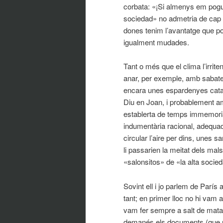
corbata: «¡Si almenys em pogué
sociedad» no admetria de cap m
dones tenim l’avantatge que 
igualment mudades.
Tant o més que el clima l’irrit
anar, per exemple, amb sabates
encara unes espardenyes catala
Diu en Joan, i probablement am
establerta de temps immemorial
indumentària racional, adequad
circular l’aire per dins, unes sa
li passarien la meitat dels ma
«salonsitos» de «la alta soci
Sovint ell i jo parlem de París
tant; en primer lloc no hi vam a
vam fer sempre a salt de mata
demanés els documents (que no