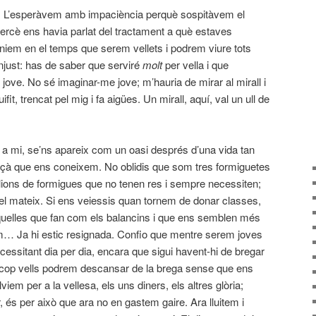
a. L’esperàvem amb impaciència perquè sospitàvem el
 Mercè ens havia parlat del tractament a què estaves
em en el temps que serem vellets i podrem viure tots
njust: has de saber que serviré
molt
per vella i que
 jove. No sé imaginar-me jove; m’hauria de mirar al mirall i
it, trencat pel mig i fa aigües. Un mirall, aquí, val un ull de
 a mi, se’ns apareix com un oasi després d’una vida tan
çà que ens coneixem. No oblidis que som tres formiguetes
ilions de formigues que no tenen res i sempre necessiten;
 pel mateix. Si ens veiessis quan tornem de donar classes,
uelles que fan com els balancins i que ens semblen més
om… Ja hi estic resignada. Confio que mentre serem joves
cessitant dia per dia, encara que sigui havent-hi de bregar
n cop vells podrem descansar de la brega sense que ens
iem per a la vellesa, els uns diners, els altres glòria;
 és per això que ara no en gastem gaire. Ara lluitem i