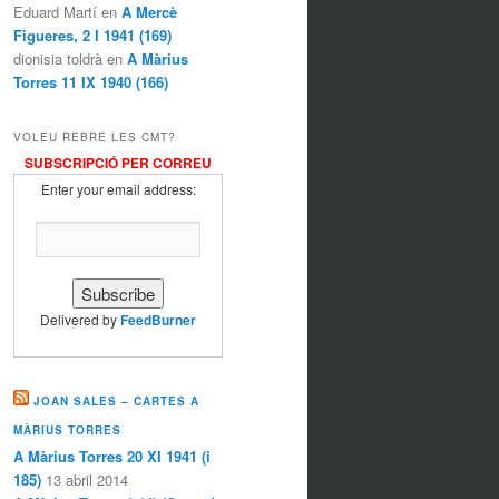
Eduard Martí en
A Mercè
Figueres, 2 I 1941 (169)
dionisia toldrà en
A Màrius
Torres 11 IX 1940 (166)
VOLEU REBRE LES CMT?
SUBSCRIPCIÓ PER CORREU
Enter your email address:
Delivered by
FeedBurner
JOAN SALES – CARTES A
MÀRIUS TORRES
A Màrius Torres 20 XI 1941 (i
185)
13 abril 2014