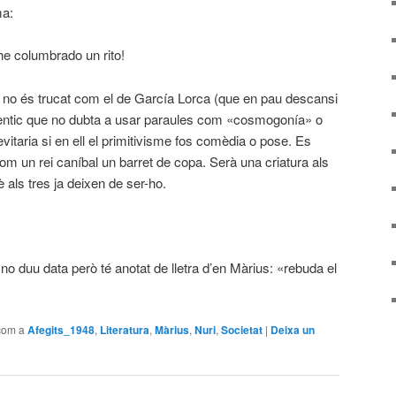
ma:
he columbrado un rito!
e no és trucat com el de García Lorca (que en pau descansi
utèntic que no dubta a usar paraules com «cosmogonía» o
evitaria si en ell el primitivisme fos comèdia o pose. Es
m un rei caníbal un barret de copa. Serà una criatura als
 als tres ja deixen de ser-ho.
no duu data però té anotat de lletra d’en Màrius: «rebuda el
com a
Afegits_1948
,
Literatura
,
Màrius
,
Nuri
,
Societat
|
Deixa un