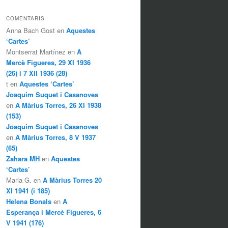
COMENTARIS
Anna Bach Gost en
Aquestes
‘Cartes’
Montserrat Martínez en
A
Mercè Figueres, 29 XI 1936
(26) i 7 XII 1936 (28)
t en
Aquestes ‘Cartes’
Joaquim Suquet i Casanoves
en
A Màrius Torres, 26 XI 1938
(153)
Joaquim Suquet i Casanoves
en
A Màrius Torres, 8 V 1937
(65)
Zahara MH
en
Aquestes
‘Cartes’
Maria G. en
A Màrius Torres 20
XI 1941 (i 185)
Helena Bonals
en
A
Esperança i Mercè Figueres, 6
V 1941 (176)