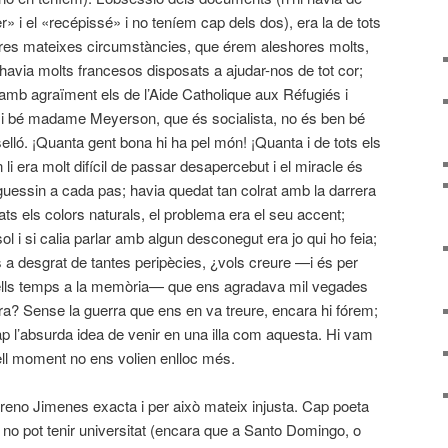
» i el «recépissé» i no teníem cap dels dos), era la de tots
stres mateixes circumstàncies, que érem aleshores molts,
havia molts francesos disposats a ajudar-nos de tot cor;
mb agraïment els de l’Aide Catholique aux Réfugiés i
 bé madame Meyerson, que és socialista, no és ben bé
elló. ¡Quanta gent bona hi ha pel món! ¡Quanta i de tots els
n li era molt difícil de passar desapercebut i el miracle és
uessin a cada pas; havia quedat tan colrat amb la darrera
s els colors naturals, el problema era el seu accent;
 i si calia parlar amb algun desconegut era jo qui ho feia;
 a desgrat de tantes peripècies, ¿vols creure —i és per
uells temps a la memòria— que ens agradava mil vegades
a? Sense la guerra que ens en va treure, encara hi fórem;
p l’absurda idea de venir en una illa com aquesta. Hi vam
ell moment no ens volien enlloc més.
reno Jimenes exacta i per això mateix injusta. Cap poeta
la no pot tenir universitat (encara que a Santo Domingo, o