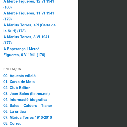
A Mercè Figueres, 12 VI 1941
(180)
A Mercè Figueres, 11 VI 1941
(179)
A Màrius Torres, s/d (Carta de
la Nuri) (178)
A Màrius Torres, 8 VI 1941
(177)
A Esperança i Mercè
Figueres, 6 V 1941 (176)
ENLLAÇOS
00. Aquesta edició
01. Xarxa de Mots
02. Club Editor
03. Joan Sales (lletres.net)
04. Informació biogràfica
05. Sales – Calders – Tísner
06. La crítica
07. Màrius Torres 1910-2010
08. Correu