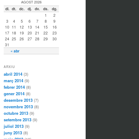
AGOST 2026
dl.
dt.
dc.
dj.
dv.
ds.
dg.
1
2
3
4
5
6
7
8
9
10
11
12
13
14
15
16
17
18
19
20
21
22
23
24
25
26
27
28
29
30
31
« abr
ARXIU
abril 2014
(3)
març 2014
(9)
febrer 2014
(8)
gener 2014
(8)
desembre 2013
(7)
novembre 2013
(8)
octubre 2013
(9)
setembre 2013
(9)
juliol 2013
(9)
juny 2013
(8)