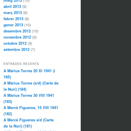
maig 2013
(10)
abril 2013
(9)
març 2013
(8)
febrer 2013
(8)
gener 2013
(10)
desembre 2012
(10)
novembre 2012
(9)
octubre 2012
(9)
setembre 2012
(7)
ENTRADES RECENTS
A Màrius Torres 20 XI 1941 (i
185)
A Màrius Torres (s/d) (Carta de
la Nuri) (184)
A Màrius Torres 30 VIII 1941
(183)
A Mercè Figueres, 15 VIII 1941
(182)
A Mercè Figueres s/d (Carta
de la Nuri) (181)