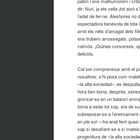
patim i ens malhumorem i crit
dir: Nuri, ja ets vella ¡tot aix
l’edat de fer-ne. Aleshores no 
espectadora benèvola de tota l
amb els néts d’amagat dels fills
ens trobem arrossegats, potser
calmós. ¡Quines converses, qu
deliciós.
Cal ser comprensius amb el po
nosaltres; s’hi posa com malalt.
«la alta sociedad», es despulla
hora ben bona; després, sense
gronxar-se en un balancí enmig 
torna a estar tot xop, ara de s
sobreposar-se a l’enervament q
en ple sol
—ha anat fent quasi 
sap si desafiant-se a si matei
progenitura de «la alta socied