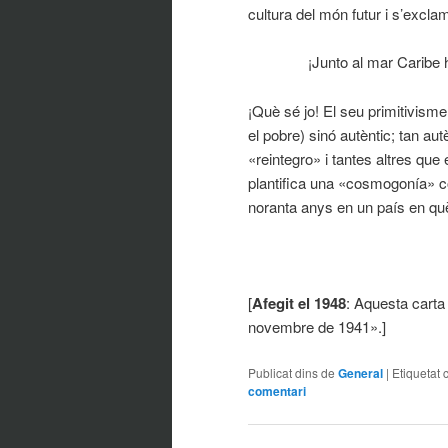
cultura del món futur i s’excla
¡Junto al mar Caribe 
¡Què sé jo! El seu primitivism
el pobre) sinó autèntic; tan a
«reintegro» i tantes altres que 
plantifica una «cosmogonía» co
noranta anys en un país en què
[
A
fegit el 1948
: Aquesta carta 
novembre de 1941».]
Publicat dins de
General
|
Etiquetat 
comentari