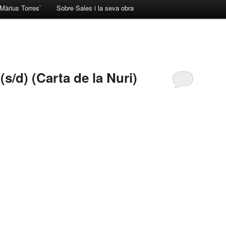
Màrius Torres’
Sobre Sales i la seva obra
(s/d) (Carta de la Nuri)