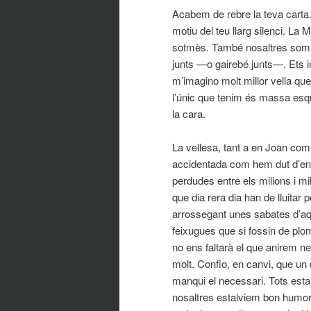
Acabem de rebre la teva cart
motiu del teu llarg silenci. La
sotmès. També nosaltres somni
junts —o gairebé junts—. Ets i
m’imagino molt millor vella que
l’únic que tenim és massa esquif
la cara.
La vellesa, tant a en Joan com
accidentada com hem dut d’en
perdudes entre els milions i m
que dia rera dia han de lluitar
arrossegant unes sabates d’aq
feixugues que si fossin de pl
no ens faltarà el que anirem ne
molt. Confio, en canvi, que u
manqui el necessari. Tots estalv
nosaltres estalviem bon humor,