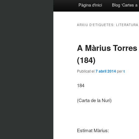
Menú principal
Pàgina d'inici
Blog ‘Cartes a 
Aneu al contingut principal
Aneu al contingut secundari
ARXIU D'ETIQUETES:
LITERATURA
A Màrius Torres 
(184)
Publicat el
7 abril 2014
per
t
184
(Carta de la Nuri)
Estimat Màrius: