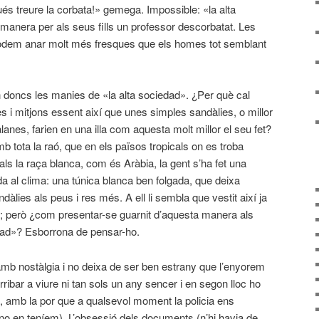
s treure la corbata!» gemega. Impossible: «la alta
anera per als seus fills un professor descorbatat. Les
podem anar molt més fresques que els homes tot semblant
en doncs les manies de «la alta sociedad». ¿Per què cal
 i mitjons essent així que unes simples sandàlies, o millor
nes, farien en una illa com aquesta molt millor el seu fet?
b tota la raó, que en els països tropicals on es troba
s la raça blanca, com és Aràbia, la gent s’ha fet una
a al clima: una túnica blanca ben folgada, que deixa
ndàlies als peus i res més. A ell li sembla que vestit així ja
ls; però ¿com presentar-se guarnit d’aquesta manera als
edad»? Esborrona de pensar-ho.
 amb nostàlgia i no deixa de ser ben estrany que l’enyorem
rribar a viure ni tan sols un any sencer i en segon lloc ho
, amb la por que a qualsevol moment la policia ens
 en teníem). L’obsessió dels documents (n’hi havia de