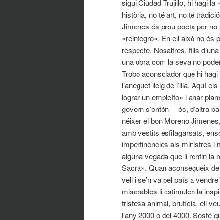
sigui Ciudad Trujillo, hi hagi 
història, no té art, no té trad
Jimenes és prou poeta per no 
«reintegro». En ell això no és 
respecte. Nosaltres, fills d’una
una obra com la seva no podem 
Trobo aconsolador que hi hagi
l’aneguet lleig de l’illa. Aquí 
lograr un empleíto» i anar pla
govern s’entén— és, d’altra ba
néixer el bon Moreno Jimenes, 
amb vestits esfilagarsats, enso
impertinències als ministres i
alguna vegada que li rentin la 
Sacra». Quan aconsegueix de fe
vell i se’n va pel país a vendr
miserables li estimulen la inspi
tristesa animal, brutícia, ell 
l’any 2000 o del 4000. Sosté q