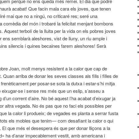
iquem perquè no ens queda més remei. El dia que podré
ò s’haurà acabat! Que facin mala cara els joves, que tenen
diré mai que no a ningú, no criticaré res; seré una
a comèdia del món i trobaré la felicitat menjant bombons
. Aquest terbolí de la lluita per la vida on els pobres joves
 ens semblarà aleshores, vist de lluny, un riu ample i
ins silencis i quines becaines farem aleshores! Serà
bre Joan, molt menys resistent a la calor que cap de
 Quan arriba de donar les seves classes als fills i filles de
 frenèticament per posar-se sota la dutxa i estar-s’hi mitja
 eixugar-se i sense res més que un eslip, s’asseu a
d’un corrent d’aire. No bé aquest l’ha acabat d’eixugar ja
uor altra vegada. No és pas que no faci els possibles per
ue la calor li produeix; de vegades es planta a serrar fusta
tots els mobles que tenim— com desafiant la calor o qui
x. El que més el desespera és que per donar lliçons a la
ad» ha d’anar impecablement vestit, amb americana i