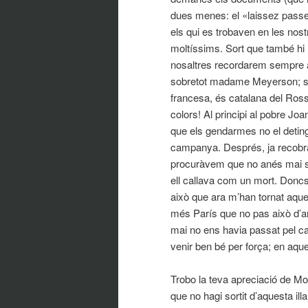
dues menes: el «laissez passer
els qui es trobaven en les no
moltíssims. Sort que també hi 
nosaltres recordarem sempre a
sobretot madame Meyerson; si
francesa, és catalana del Ross
colors! Al principi al pobre Joa
que els gendarmes no el deting
campanya. Després, ja recobrat
procuràvem que no anés mai sol
ell callava com un mort. Doncs
això que ara m’han tornat aq
més París que no pas això d’ar
mai no ens havia passat pel ca
venir ben bé per força; en aqu
Trobo la teva apreciació de Mo
que no hagi sortit d’aquesta il