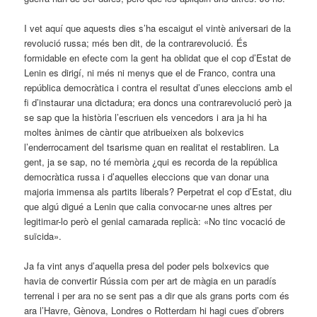
I vet aquí que aquests dies s’ha escaigut el vintè aniversari de la
revolució russa; més ben dit, de la contrarevolució. És
formidable en efecte com la gent ha oblidat que el cop d’Estat de
Lenin es dirigí, ni més ni menys que el de Franco, contra una
república democràtica i contra el resultat d’unes eleccions amb el
fi d’instaurar una dictadura; era doncs una contrarevolució però ja
se sap que la història l’escriuen els vencedors i ara ja hi ha
moltes ànimes de càntir que atribueixen als bolxevics
l’enderrocament del tsarisme quan en realitat el restabliren. La
gent, ja se sap, no té memòria ¿qui es recorda de la república
democràtica russa i d’aquelles eleccions que van donar una
majoria immensa als partits liberals? Perpetrat el cop d’Estat, diu
que algú digué a Lenin que calia convocar-ne unes altres per
legitimar-lo però el genial camarada replicà: «No tinc vocació de
suïcida».
Ja fa vint anys d’aquella presa del poder pels bolxevics que
havia de convertir Rússia com per art de màgia en un paradís
terrenal i per ara no se sent pas a dir que als grans ports com és
ara l’Havre, Gènova, Londres o Rotterdam hi hagi cues d’obrers