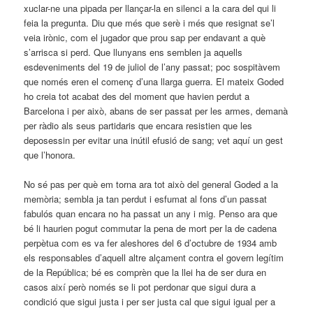
xuclar-ne una pipada per llançar-la en silenci a la cara del qui li
feia la pregunta. Diu que més que serè i més que resignat se’l
veia irònic, com el jugador que prou sap per endavant a què
s’arrisca si perd. Que llunyans ens semblen ja aquells
esdeveniments del 19 de juliol de l’any passat; poc sospitàvem
que només eren el començ d’una llarga guerra. El mateix Goded
ho creia tot acabat des del moment que havien perdut a
Barcelona i per això, abans de ser passat per les armes, demanà
per ràdio als seus partidaris que encara resistien que les
deposessin per evitar una inútil efusió de sang; vet aquí un gest
que l’honora.
No sé pas per què em torna ara tot això del general Goded a la
memòria; sembla ja tan perdut i esfumat al fons d’un passat
fabulós quan encara no ha passat un any i mig. Penso ara que
bé li haurien pogut commutar la pena de mort per la de cadena
perpètua com es va fer aleshores del 6 d’octubre de 1934 amb
els responsables d’aquell altre alçament contra el govern legítim
de la República; bé es comprèn que la llei ha de ser dura en
casos així però només se li pot perdonar que sigui dura a
condició que sigui justa i per ser justa cal que sigui igual per a