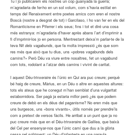
Tu i jo publicarem els nostres un cop guanyada la guerra;
m’agradaria de fer-ho en un sol volum, com s’havia estilat en
temps del Renaixement entre poetes amics com eren el nostre
Boscà (nostre a desgrat de tot) i Garcilaso, i ho van fer en els del
Romanticisme en Piferrer i els seus; fins i tot et diré una cosa
més estranya: m’agradaria d’haver après abans l’art d’imprimir a
fi d’imprimir-los jo en persona. Mentrestant deixa’m parlar-te de la
teva
Nit dels vagabunds
, que fa molta impressió ¿és que som
res més que això que tu dius, uns «pobres vagabunds dels
camins?» Però Déu va viure entre nosaltres, fet un vagabund
com tots, rodolant a l’atzar dels camins i vivint de caritat.
I aquest Déu-trinxeraire és l’únic en Qui ara puc creure; perquè
bé haig de creure, Màrius, en un Déu o altre en aquestes altures:
tots els ateus que he conegut m’han semblat d’una vulgaritat
estabornidora. Ser pagà ja estaria millor però ¿és que podem
creure de debò en els déus del paganisme? No eren més que
uns burgesos, uns «bons vivants», útils només per prendre’ls
com a pretext de versos fàcils. He arribat a un punt que ja no
puc creure més que en el Déu-trinxeraire de Galilea, que baixà
del Cel per ensenyar-nos que l’únic camí que duu a la glòria
passa pel sofriment; un Déu d’infanteria en una paraula.