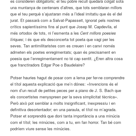
es consideren obligatoris; el teu pobre recull quedarà colgat sota
una muntanya de centenars d’altres, que tots semblaran millors
que el teu perquè s’ajustaran més a l’ideal imitatiu que és el del
jurat. Et passarà com a Salvat-Papasseit, ignorat pels nostres
crítics sapientíssims fins al punt que Josep M. Capdevila, el
més ortodox de tots, ni l’esmenta a les
Cent millors poesies
líriques
; i és que els desconcerta tot poeta que vagi per les
seves. Tan antimilitaristes com es creuen i en canvi només
admeten els poetes enregimentats; quan és precisament en
poesia que l’enregimentament no té cap sentit. ¿Eren altra cosa
que franctiradors Edgar Poe o Baudelaire?
Potser hauries hagut de posar com a lema per fer-ne comprendre
el títol aquesta explicació que me’n dónes: «Invencions és el
nom d’un recull de petites peces per a piano de J. S. Bach que
els concertistes menyspreen per la seva simplicitat tècnica».
Però això pot semblar a molts insignificant, inexpressiu i en
definitiva desorientador; en una paraula, el títol no m’agrada.
Potser et sorprendrà que doni tanta importància a una minúcia
com el títol; les minúcies, com a tu, em fan horror. Tan bé com
podríem viure sense les minúcies.