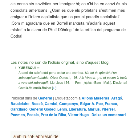
als consolats soviètics per immigrar-hi; on n’hi ha en canvi és als
consolats americans. ¿Com és que els proletaris s’estimen més
emigrar a l’infern capitalista que no pas al paradís socialista?
¡Com m’agradaria que en Borrell marxista m’aclarís aquest
misteri a la claror de l’Anti-Dühring i de la crítica del programa de
Gotha!
Les notes no són de l'edició original, sinó d'aquest blog.
XUBESQUI
m.
Aparell de calefacció per a calfar una cambra.
No tot és qüestió d’un
xubesqui confortable
, Oliver Obres, i, 198.
Als hiverns, ¿no et posen la taula
a vora del xubesqui?
, Llor Jocs 136. — Fon.:
(Barc., Mall.). Diccionari
ʃuβέski
Català-Valencià-Balear [
↩
]
Publicat dins de
General
|
Etiquetat com a
Alfons Maseras
,
Aragó
,
Baudelaire
,
Boscà
,
Cambó
,
Companys
,
Edgar A. Poe
,
Franco
,
Garcilaso
,
General Goded
,
Lenin
,
Literatura
,
Màrius
,
Piferrer
,
Poemes
,
Poesia
,
Prat de la Riba
,
Victor Hugo
|
Deixa un comentari