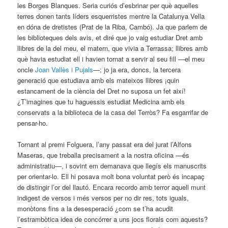
les Borges Blanques. Seria curiós d’esbrinar per què aquelles
terres donen tants líders esquerristes mentre la Catalunya Vella
en dóna de dretistes (Prat de la Riba, Cambó). Ja que parlem de
les biblioteques dels avis, et diré que jo vaig estudiar Dret amb
llibres de la del meu, el matern, que vivia a Terrassa; llibres amb
què havia estudiat ell i havien tornat a servir al seu fill —el meu
oncle
Joan Vallès i Pujals
—; jo ja era, doncs, la tercera
generació que estudiava amb els mateixos llibres ¡quin
estancament de la ciència del Dret no suposa un fet així!
¿T’imagines que tu haguessis estudiat Medicina amb els
conservats a la biblioteca de la casa del Terròs? Fa esgarrifar de
pensar-ho.
Tornant al premi Folguera, l’any passat era del jurat l’Alfons
Maseras, que treballa precisament a la nostra oficina —és
administratiu—, i sovint em demanava que llegís els manuscrits
per orientar-lo. Ell hi posava molt bona voluntat però és incapaç
de distingir l’or del llautó. Encara recordo amb terror aquell munt
indigest de versos i més versos per no dir res, tots iguals,
monòtons fins a la desesperació ¿com se t’ha acudit
l’estrambòtica idea de concórrer a uns jocs florals com aquests?