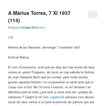
A Màrius Torres, 7 XI 1937
(114)
Publicat el
8 juliol 2013
per
t
114
Herrera de los Navarros, diumenge 7 novembre 1937
Estimat Màrius:
El nom d’
Invencions
, amb què em dius que has enviat els teus
versos al «premi Folguera», és bonic un cop sabuda la història
de Joan Sebastià Bach que em contes; però molts lectors
ignoren aquesta història i no comprendran el sentit amb què tu
l’uses com a títol. No t’hi facis il·lusions: no te’l donaran i en
definitiva serà el millor ¿què tens a veure amb els «poetes de
certamen»? Llegint la
Nit dels vagabunds
pensava com deuran
xocar els teus versos a un jurat acostumat als patrons que ara