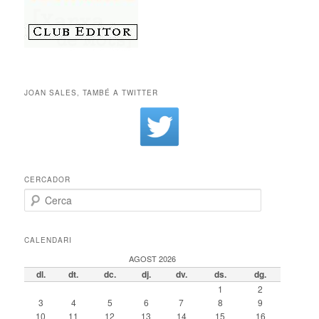
JOAN SALES, TAMBÉ A TWITTER
CERCADOR
Cerca
CALENDARI
AGOST 2026
dl.
dt.
dc.
dj.
dv.
ds.
dg.
1
2
3
4
5
6
7
8
9
10
11
12
13
14
15
16