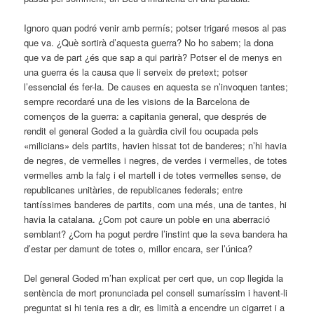
Ignoro quan podré venir amb permís; potser trigaré mesos al pas
que va. ¿Què sortirà d’aquesta guerra? No ho sabem; la dona
que va de part ¿és que sap a qui parirà? Potser el de menys en
una guerra és la causa que li serveix de pretext; potser
l’essencial és fer-la. De causes en aquesta se n’invoquen tantes;
sempre recordaré una de les visions de la Barcelona de
començos de la guerra: a capitania general, que després de
rendit el general Goded a la guàrdia civil fou ocupada pels
«milicians» dels partits, havien hissat tot de banderes; n’hi havia
de negres, de vermelles i negres, de verdes i vermelles, de totes
vermelles amb la falç i el martell i de totes vermelles sense, de
republicanes unitàries, de republicanes federals; entre
tantíssimes banderes de partits, com una més, una de tantes, hi
havia la catalana. ¿Com pot caure un poble en una aberració
semblant? ¿Com ha pogut perdre l’instint que la seva bandera ha
d’estar per damunt de totes o, millor encara, ser l’única?
Del general Goded m’han explicat per cert que, un cop llegida la
sentència de mort pronunciada pel consell sumaríssim i havent-li
preguntat si hi tenia res a dir, es limità a encendre un cigarret i a