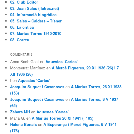
02. Club Editor
03. Joan Sales (lletres.net)
04. Informació biogràfica
05. Sales – Calders – Tísner
06. La crítica
07. Màrius Torres 1910-2010
08. Correu
COMENTARIS
Anna Bach Gost en
Aquestes ‘Cartes’
Montserrat Martínez en
A Mercè Figueres, 29 XI 1936 (26) i 7
XII 1936 (28)
t en
Aquestes ‘Cartes’
Joaquim Suquet i Casanoves
en
A Màrius Torres, 26 XI 1938
(153)
Joaquim Suquet i Casanoves
en
A Màrius Torres, 8 V 1937
(65)
Zahara MH
en
Aquestes ‘Cartes’
Maria G. en
A Màrius Torres 20 XI 1941 (i 185)
Helena Bonals
en
A Esperança i Mercè Figueres, 6 V 1941
(176)