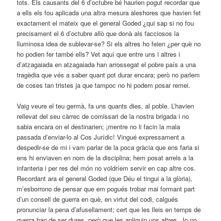
tots. Els causants del 6 d’octubre bé haurien pogut recordar que
a ells els fou aplicada una altra mesura aleshores que havien fet
exactament el mateix que el general Goded ¿qui sap si no fou
precisament el 6 d’octubre allò que donà als facciosos la
lluminosa idea de sublevar-se? Si els altres ho feien ¿per què no
ho podien fer també ells? Vet aquí que entre uns i altres i
d’atzagaiada en atzagaiada han arrossegat el pobre país a una
tragèdia que vés a saber quant pot durar encara; però no parlem
de coses tan tristes ja que tampoc no hi podem posar remei.
Vaig veure el teu germà, fa uns quants dies, al poble. L’havien
rellevat del seu càrrec de comissari de la nostra brigada i no
sabia encara on el destinarien; ¡mentre no li facin la mala
passada d’enviar-lo al Cos Jurídic! Vingué expressament a
despedir-se de mi i vam parlar de la poca gràcia que ens faria si
ens hi enviaven en nom de la disciplina; hem posat arrels a la
infanteria i per res del món no voldríem servir en cap altre cos.
Recordant ara el general Goded (que Déu el tingui a la glòria),
m’esborrono de pensar que em pogués trobar mai formant part
d’un consell de guerra en què, en virtut del codi, calgués
pronunciar la pena d’afusellament; cert que les lleis en temps de
guerra han de ser dures, però que les apliquin uns altres. Jo no.