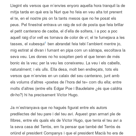
Llegint els versos que m’envies enyoro aquella hora tranquil·la de
mitja tarda en què era la Nuri que ho feia en veu alta tot prenent
el te, en el nostre pis on fa tants mesos que no he posat els
peus. Pel finestral entrava un raig de sol de posta que feia brillar
el petit canterano de caoba, el d’ella de soltera, i a poc a poc
aquell raig d’or vell es tornava de color de vi; el te fumejava a les
1
tasses, el xubesqui
ben abrandat feia tebi l’ambient mentre jo,
mig estirat al divan i fumant en pipa com un sàtrapa, escoltava la
seva veu. Les dones no ho sospiten però el que tenen de més
bonic és la veu; per la veu les coneixereu. La veu i els cabells,
naturalment; i els ulls. Ella desa, molt ben endreçats, tots els
versos que m’envies en un calaix del seu canterano, junt amb
els volums d’altres «poetes de l’hora del te» com diu ella; entre
molts d’altres (entre ells Edgar Poe i Baudelaire ¿és que caldria
dir-ho?) hi ha precisament Victor Hugo.
Ja m’estranyava que no hagués figurat entre els autors
predilectes del teu pare i del teu avi. Aquest gran armari ple de
llibres, entre els quals els de Victor Hugo, que tenia el teu avi a
la seva casa del Terròs, em fa pensar que també del Terròs és
oriünd el president Companys i que el president Macià ho era de