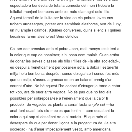
espectadora benèvola de tota la comèdia del món i trobaré la
felicitat menjant bombons amb els néts d’amagat dels fills.
Aquest terbolí de la lluita per la vida on els pobres joves ens
trobem arrossegats, potser ens semblarà aleshores, vist de lluny,
un riu ample i calmós. ¡Quines converses, quins silencis i quines
becaines farem aleshores! Serà deliciós.
Cal ser comprensius amb el pobre Joan, molt menys resistent a
la calor que cap de nosaltres; s’hi posa com malalt. Quan arriba
de donar les seves classes als fills i filles de «la alta sociedad»,
es despulla frenèticament per posar-se sota la dutxa i estar-s’hi
mitja hora ben bona; després, sense eixugar-se i sense res més
que un eslip, s’asseu a gronxar-se en un balancí enmig d’un
corrent d’aire. No bé aquest l’ha acabat d’eixugar ja torna a estar
tot xop, ara de suor altra vegada. No és pas que no faci els
possibles per sobreposar-se a l’enervament que la calor li
produeix; de vegades es planta a serrar fusta
en ple sol
—ha
anat fent quasi tots els mobles que tenim— com desafiant la
calor o qui sap si desafiant-se a si mateix. El que més el
desespera és que per donar lliçons a la progenitura de «la alta
sociedad» ha d’anar impecablement vestit, amb americana i