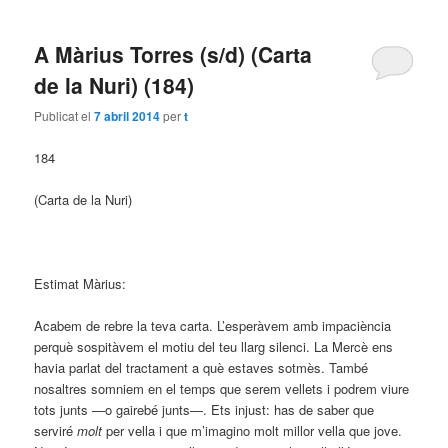
A Màrius Torres (s/d) (Carta
de la Nuri) (184)
Publicat el
7 abril 2014
per
t
184
(Carta de la Nuri)
Estimat Màrius:
Acabem de rebre la teva carta. L’esperàvem amb impaciència
perquè sospitàvem el motiu del teu llarg silenci. La Mercè ens
havia parlat del tractament a què estaves sotmès. També
nosaltres somniem en el temps que serem vellets i podrem viure
tots junts —o gairebé junts—. Ets injust: has de saber que
serviré
molt
per vella i que m’imagino molt millor vella que jove.