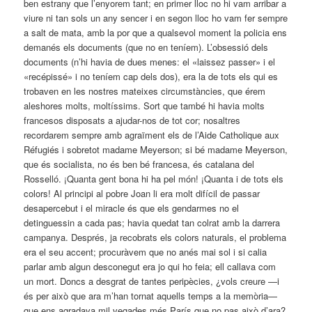
ben estrany que l’enyorem tant; en primer lloc no hi vam arribar a
viure ni tan sols un any sencer i en segon lloc ho vam fer sempre
a salt de mata, amb la por que a qualsevol moment la policia ens
demanés els documents (que no en teníem). L’obsessió dels
documents (n’hi havia de dues menes: el «laissez passer» i el
«recépissé» i no teníem cap dels dos), era la de tots els qui es
trobaven en les nostres mateixes circumstàncies, que érem
aleshores molts, moltíssims. Sort que també hi havia molts
francesos disposats a ajudar-nos de tot cor; nosaltres
recordarem sempre amb agraïment els de l’Aide Catholique aux
Réfugiés i sobretot madame Meyerson; si bé madame Meyerson,
que és socialista, no és ben bé francesa, és catalana del
Rosselló. ¡Quanta gent bona hi ha pel món! ¡Quanta i de tots els
colors! Al principi al pobre Joan li era molt difícil de passar
desapercebut i el miracle és que els gendarmes no el
detinguessin a cada pas; havia quedat tan colrat amb la darrera
campanya. Després, ja recobrats els colors naturals, el problema
era el seu accent; procuràvem que no anés mai sol i si calia
parlar amb algun desconegut era jo qui ho feia; ell callava com
un mort. Doncs a desgrat de tantes peripècies, ¿vols creure —i
és per això que ara m’han tornat aquells temps a la memòria—
que ens agradava mil vegades més París que no pas això d’ara?