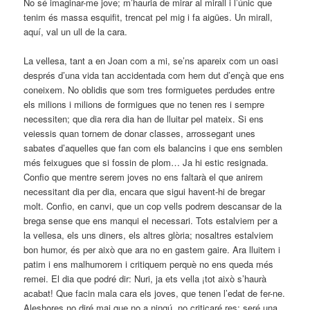
No sé imaginar-me jove; m’hauria de mirar al mirall i l’únic que
tenim és massa esquifit, trencat pel mig i fa aigües. Un mirall,
aquí, val un ull de la cara.
La vellesa, tant a en Joan com a mi, se’ns apareix com un oasi
després d’una vida tan accidentada com hem dut d’ençà que ens
coneixem. No oblidis que som tres formiguetes perdudes entre
els milions i milions de formigues que no tenen res i sempre
necessiten; que dia rera dia han de lluitar pel mateix. Si ens
veiessis quan tornem de donar classes, arrossegant unes
sabates d’aquelles que fan com els balancins i que ens semblen
més feixugues que si fossin de plom… Ja hi estic resignada.
Confio que mentre serem joves no ens faltarà el que anirem
necessitant dia per dia, encara que sigui havent-hi de bregar
molt. Confio, en canvi, que un cop vells podrem descansar de la
brega sense que ens manqui el necessari. Tots estalviem per a
la vellesa, els uns diners, els altres glòria; nosaltres estalviem
bon humor, és per això que ara no en gastem gaire. Ara lluitem i
patim i ens malhumorem i critiquem perquè no ens queda més
remei. El dia que podré dir: Nuri, ja ets vella ¡tot això s’haurà
acabat! Que facin mala cara els joves, que tenen l’edat de fer-ne.
Aleshores no diré mai que no a ningú, no criticaré res; seré una