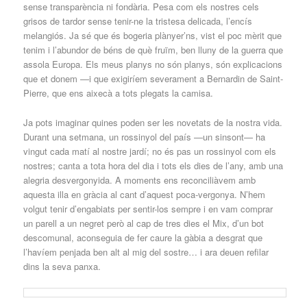
sense transparència ni fondària. Pesa com els nostres cels
grisos de tardor sense tenir-ne la tristesa delicada, l’encís
melangiós. Ja sé que és bogeria plànyer’ns, vist el poc mèrit que
tenim i l’abundor de béns de què fruïm, ben lluny de la guerra que
assola Europa. Els meus planys no són planys, són explicacions
que et donem —i que exigiríem severament a Bernardin de Saint-
Pierre, que ens aixecà a tots plegats la camisa.
Ja pots imaginar quines poden ser les novetats de la nostra vida.
Durant una setmana, un rossinyol del país —un sinsont— ha
vingut cada matí al nostre jardí; no és pas un rossinyol com els
nostres; canta a tota hora del dia i tots els dies de l’any, amb una
alegria desvergonyida. A moments ens reconciliàvem amb
aquesta illa en gràcia al cant d’aquest poca-vergonya. N’hem
volgut tenir d’engabiats per sentir-los sempre i en vam comprar
un parell a un negret però al cap de tres dies el Mix, d’un bot
descomunal, aconseguia de fer caure la gàbia a desgrat que
l’havíem penjada ben alt al mig del sostre… i ara deuen refilar
dins la seva panxa.