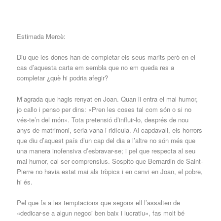
Estimada Mercè:
Diu que les dones han de completar els seus marits però en el
cas d’aquesta carta em sembla que no em queda res a
completar ¿què hi podria afegir?
M’agrada que hagis renyat en Joan. Quan li entra el mal humor,
jo callo i penso per dins: «Pren les coses tal com són o si no
vés-te’n del món». Tota pretensió d’influir-lo, després de nou
anys de matrimoni, seria vana i ridícula. Al capdavall, els horrors
que diu d’aquest país d’un cap del dia a l’altre no són més que
una manera inofensiva d’esbravar-se; i pel que respecta al seu
mal humor, cal ser comprensius. Sospito que Bernardin de Saint-
Pierre no havia estat mai als tròpics i en canvi en Joan, el pobre,
hi és.
Pel que fa a les temptacions que segons ell l’assalten de
«dedicar-se a algun negoci ben baix i lucratiu», fas molt bé