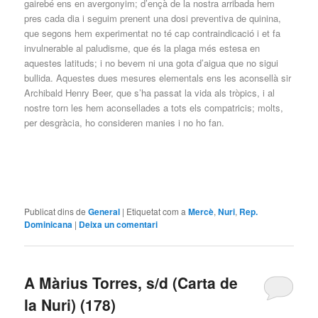
gairebé ens en avergonyim; d’ençà de la nostra arribada hem
pres cada dia i seguim prenent una dosi preventiva de quinina,
que segons hem experimentat no té cap contraindicació i et fa
invulnerable al paludisme, que és la plaga més estesa en
aquestes latituds; i no bevem ni una gota d’aigua que no sigui
bullida. Aquestes dues mesures elementals ens les aconsellà sir
Archibald Henry Beer, que s’ha passat la vida als tròpics, i al
nostre torn les hem aconsellades a tots els compatricis; molts,
per desgràcia, ho consideren manies i no ho fan.
Publicat dins de
General
|
Etiquetat com a
Mercè
,
Nuri
,
Rep.
Dominicana
|
Deixa un comentari
A Màrius Torres, s/d (Carta de
la Nuri) (178)