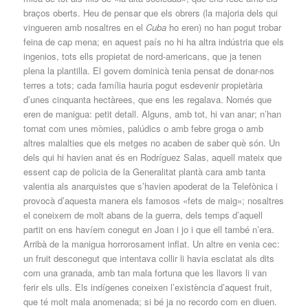
braços oberts. Heu de pensar que els obrers (la majoria dels qui
vingueren amb nosaltres en el
Cuba
ho eren) no han pogut trobar
feina de cap mena; en aquest país no hi ha altra indústria que els
ingenios, tots ells propietat de nord-americans, que ja tenen
plena la plantilla. El govern dominicà tenia pensat de donar-nos
terres a tots; cada família hauria pogut esdevenir propietària
d’unes cinquanta hectàrees, que ens les regalava. Només que
eren de manigua: petit detall. Alguns, amb tot, hi van anar; n’han
tornat com unes mòmies, palúdics o amb febre groga o amb
altres malalties que els metges no acaben de saber què són. Un
dels qui hi havien anat és en Rodríguez Salas, aquell mateix que
essent cap de policia de la Generalitat plantà cara amb tanta
valentia als anarquistes que s’havien apoderat de la Telefònica i
provocà d’aquesta manera els famosos «fets de maig»; nosaltres
el coneixem de molt abans de la guerra, dels temps d’aquell
partit on ens havíem conegut en Joan i jo i que ell també n’era.
Arribà de la manigua horrorosament inflat. Un altre en venia cec:
un fruit desconegut que intentava collir li havia esclatat als dits
com una granada, amb tan mala fortuna que les llavors li van
ferir els ulls. Els indígenes coneixen l’existència d’aquest fruit,
que té molt mala anomenada; si bé ja no recordo com en diuen.