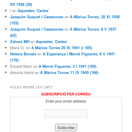
XII 1936 (28)
t en
Aquestes ‘Cartes’
Joaquim Suquet i Casanoves
en
A Màrius Torres, 26 XI 1938
(153)
Joaquim Suquet i Casanoves
en
A Màrius Torres, 8 V 1937
(65)
Zahara MH
en
Aquestes ‘Cartes’
Maria G. en
A Màrius Torres 20 XI 1941 (i 185)
Helena Bonals
en
A Esperança i Mercè Figueres, 6 V 1941
(176)
Eduard Martí en
A Mercè Figueres, 2 I 1941 (169)
dionisia toldrà en
A Màrius Torres 11 IX 1940 (166)
VOLEU REBRE LES CMT?
SUBSCRIPCIÓ PER CORREU
Enter your email address: