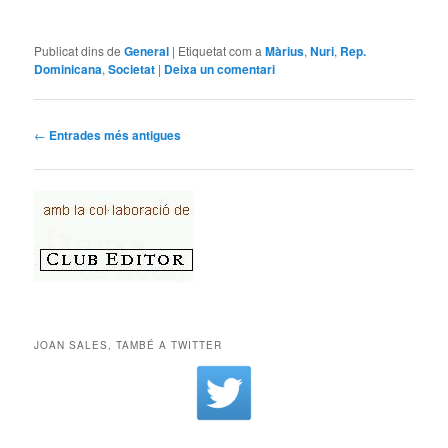
Publicat dins de
General
|
Etiquetat com a
Màrius
,
Nuri
,
Rep.
Dominicana
,
Societat
|
Deixa un comentari
Navegació per les entrades
←
Entrades més antigues
JOAN SALES, TAMBÉ A TWITTER