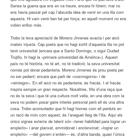
Sense la guerra que ens en va treure, encara hi fórem; mai no
ens havia passat pel cap l’absurda idea de venir en una illa com
aquesta. Hi vam venir ben bé per força; en aquell moment no ens
volien enlloc més.
Trobo la teva apreciació de Moreno Jimenes exacta i per això
mateix injusta. Cap poeta que no hagi sortit d’aquesta illa no pot
tenir universitat (encara que a Santo Domingo, o sigui Ciudad
Trujillo, hi hagi la «primera universidad de América»). Aquest
país no té història, no té art, no té tradició; la seva universitat
només pot donar pedanteria. Moreno Jimenes és prou poeta per
no ser pedant; encara que parli de «cosmogonía» i de
«reintegro». En ell això no és pedanteria: és fracàs. I el fracàs
inspira sempre un gran respecte. Nosaltres, fills d’una raça que
no és la seva i que té una cultura molt vella, en una obra com la
seva no podem posar gaire interès personal però ell és una altra
cosa. Trobo aconsolador que hi hagi homes com ell perduts en
un racó de món com aquest; és l’aneguet lleig de l’illa. Aquí els
únics signes externs de talent són «tener habilidad para lograr un
empleíto» i anar planxat, emmidonat i enclenxinat; «lograr un
empleíto» —del govern s’entén— és, d’altra banda, quasi l’única