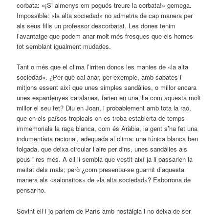
corbata: «¡Si almenys em pogués treure la corbata!» gemega.
Impossible: «la alta sociedad» no admetria de cap manera per
als seus fills un professor descorbatat. Les dones tenim
l’avantatge que podem anar molt més fresques que els homes
tot semblant igualment mudades.
Tant o més que el clima l’irriten doncs les manies de «la alta
sociedad». ¿Per què cal anar, per exemple, amb sabates i
mitjons essent així que unes simples sandàlies, o millor encara
unes espardenyes catalanes, farien en una illa com aquesta molt
millor el seu fet? Diu en Joan, i probablement amb tota la raó,
que en els països tropicals on es troba establerta de temps
immemorials la raça blanca, com és Aràbia, la gent s’ha fet una
indumentària racional, adequada al clima: una túnica blanca ben
folgada, que deixa circular l’aire per dins, unes sandàlies als
peus i res més. A ell li sembla que vestit així ja li passarien la
meitat dels mals; però ¿com presentar-se guarnit d’aquesta
manera als «salonsitos» de «la alta sociedad»? Esborrona de
pensar-ho.
Sovint ell i jo parlem de París amb nostàlgia i no deixa de ser