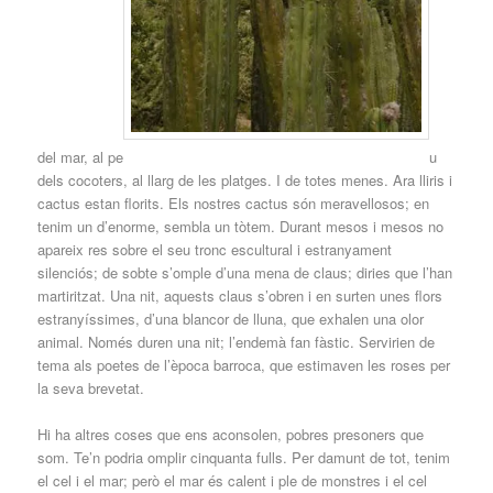
del mar, al pe
u
dels cocoters, al llarg de les platges. I de totes menes. Ara lliris i
cactus estan florits. Els nostres cactus són meravellosos; en
tenim un d’enorme, sembla un tòtem. Durant mesos i mesos no
apareix res sobre el seu tronc escultural i estranyament
silenciós; de sobte s’omple d’una mena de claus; diries que l’han
martiritzat. Una nit, aquests claus s’obren i en surten unes flors
estranyíssimes, d’una blancor de lluna, que exhalen una olor
animal. Només duren una nit; l’endemà fan fàstic. Servirien de
tema als poetes de l’època barroca, que estimaven les roses per
la seva brevetat.
Hi ha altres coses que ens aconsolen, pobres presoners que
som. Te’n podria omplir cinquanta fulls. Per damunt de tot, tenim
el cel i el mar; però el mar és calent i ple de monstres i el cel