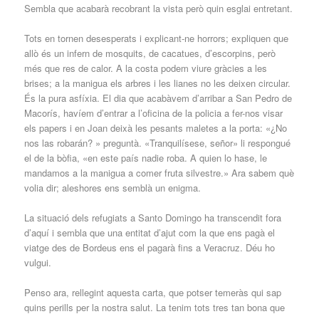
Sembla que acabarà recobrant la vista però quin esglai entretant.
Tots en tornen desesperats i explicant-ne horrors; expliquen que
allò és un infern de mosquits, de cacatues, d’escorpins, però
més que res de calor. A la costa podem viure gràcies a les
brises; a la manigua els arbres i les lianes no les deixen circular.
És la pura asfíxia. El dia que acabàvem d’arribar a San Pedro de
Macorís, havíem d’entrar a l’oficina de la policia a fer-nos visar
els papers i en Joan deixà les pesants maletes a la porta: «¿No
nos las robarán? » preguntà. «Tranquilísese, señor» li respongué
el de la bòfia, «en este país nadie roba. A quien lo hase, le
mandamos a la manigua a comer fruta silvestre.» Ara sabem què
volia dir; aleshores ens semblà un enigma.
La situació dels refugiats a Santo Domingo ha transcendit fora
d’aquí i sembla que una entitat d’ajut com la que ens pagà el
viatge des de Bordeus ens el pagarà fins a Veracruz. Déu ho
vulgui.
Penso ara, rellegint aquesta carta, que potser temeràs qui sap
quins perills per la nostra salut. La tenim tots tres tan bona que