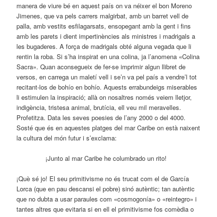
manera de viure bé en aquest país on va néixer el bon Moreno
Jimenes, que va pels carrers malgirbat, amb un barret vell de
palla, amb vestits esfilagarsats, ensopegant amb la gent i fins
amb les parets i dient impertinències als ministres i madrigals a
les bugaderes. A força de madrigals obté alguna vegada que li
rentin la roba. Si s’ha inspirat en una colina, ja l’anomena «Colina
Sacra». Quan aconsegueix de fer-se imprimir algun llibret de
versos, en carrega un maletí vell i se’n va pel país a vendre’l tot
recitant-los de bohío en bohío. Aquests errabundeigs miserables
li estimulen la inspiració; allà on nosaltres només veiem lletjor,
indigència, tristesa animal, brutícia, ell veu mil meravelles.
Profetitza. Data les seves poesies de l’any 2000 o del 4000.
Sosté que és en aquestes platges del mar Caribe on està naixent
la cultura del món futur i s’exclama:
¡Junto al mar Caribe he columbrado un rito!
¡Què sé jo! El seu primitivisme no és trucat com el de García
Lorca (que en pau descansi el pobre) sinó autèntic; tan autèntic
que no dubta a usar paraules com «cosmogonía» o «reintegro» i
tantes altres que evitaria si en ell el primitivisme fos comèdia o