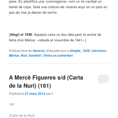
pose. Es plantifica una «cosmogonía» com un rei caníbal un
barret de copa. Serà una criatura als noranta anys en un país en
què als tres ja deixen de ser-ho.
[
A
fegit el 1948
: Aquesta carta no duu data però té anotat de
lletra d’en Màrius: «rebuda el novembre de 1941».]
Publicat dins de
General
|
Etiquetat com a
Afegits_1948
,
Literatura
,
Màrius
,
Nuri
,
Societat
|
Deixa un comentari
A Mercè Figueres s/d (Carta
de la Nuri) (181)
Publicat el
27 març 2014
per
t
181
(Carta de la Nuri)