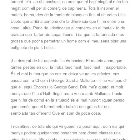
fument-te’n. Ja el coneixes; no crec que hi hagi ningú al món tan
negat com ell per al comerç de cap mena. Tots li inspiren el
mateix horror, des de la tracta de blanques fins al de vetes-i-fils.
Dubto que arribi a comprendre la diferència que hi ha entre una
cosa i altra. Parla de «dedicar-se al comerç» en el mateix to de
bravata que Tartarí de caçar lleons; i és que la tartarinada més
grossa que podria perpetrar un home com el meu seria obrir una
botigueta de plats-i-olles.
¡I a desgrat de tot aquesta illa és bonica! El mateix Joan, que
tantes pestes en diu, la troba fascinant; fascinant i insuportable.
És el mal humor que no ens en deixa veure les gràcies; ens
passa com a Chopin i George Sand a Mallorca —i no vull pas dir
que ell sigui Chopin i jo George Sand, Déu me’n guard, ni molt
menys que l’illa d’Haití tingui res a veure amb Mallorca. L’únic
que hi ha de comú en la situació és el mal humor; ¡quan penso
que només que el termòmetre baixés deu graus tot ens
semblaria tan diferent! Que en som de poca cosa.
I nosaltres, de tots els qui vinguérem a parar aquí, som els qui
menys podem queixar-nos; nosaltres hem donat classes una
mica de tot als fills de «la alta sociedad», que ens rebé amb els