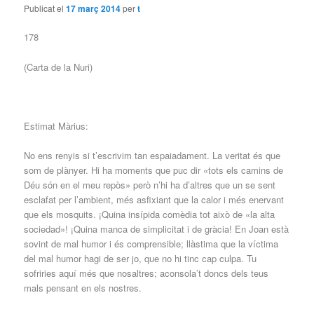
Publicat el
17 març 2014
per
t
178
(Carta de la Nuri)
Estimat Màrius:
No ens renyis si t’escrivim tan espaiadament. La veritat és que
som de plànyer. Hi ha moments que puc dir «tots els camins de
Déu són en el meu repòs» però n’hi ha d’altres que un se sent
esclafat per l’ambient, més asfixiant que la calor i més enervant
que els mosquits. ¡Quina insípida comèdia tot això de «la alta
sociedad»! ¡Quina manca de simplicitat i de gràcia! En Joan està
sovint de mal humor i és comprensible; llàstima que la víctima
del mal humor hagi de ser jo, que no hi tinc cap culpa. Tu
sofriries aquí més que nosaltres; aconsola’t doncs dels teus
mals pensant en els nostres.