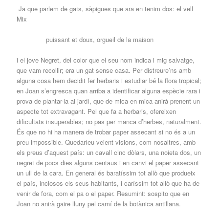
Ja que parlem de gats, sàpigues que ara en tenim dos: el vell
Mix
puissant et doux, orgueil de la maison
i el jove Negret, del color que el seu nom indica i mig salvatge,
que vam recollir; era un gat sense casa. Per distreure’ns amb
alguna cosa hem decidit fer herbaris i estudiar bé la flora tropical;
en Joan s’engresca quan arriba a identificar alguna espècie rara i
prova de plantar-la al jardí, que de mica en mica anirà prenent un
aspecte tot extravagant. Pel que fa a herbaris, ofereixen
dificultats insuperables; no pas per manca d’herbes, naturalment.
És que no hi ha manera de trobar paper assecant si no és a un
preu impossible. Quedaríeu veient visions, com nosaltres, amb
els preus d’aquest país: un cavall cinc dòlars, una noieta dos, un
negret de pocs dies alguns centaus i en canvi el paper assecant
un ull de la cara. En general és baratíssim tot allò que produeix
el país, inclosos els seus habitants, i caríssim tot allò que ha de
venir de fora, com el pa o el paper. Resumint: sospito que en
Joan no anirà gaire lluny pel camí de la botànica antillana.