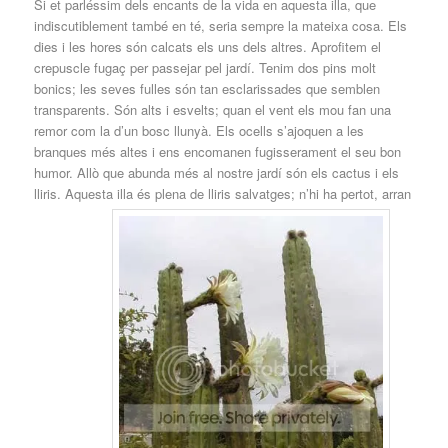
Si et parléssim dels encants de la vida en aquesta illa, que
indiscutiblement també en té, seria sempre la mateixa cosa. Els
dies i les hores són calcats els uns dels altres. Aprofitem el
crepuscle fugaç per passejar pel jardí. Tenim dos pins molt
bonics; les seves fulles són tan esclarissades que semblen
transparents. Són alts i esvelts; quan el vent els mou fan una
remor com la d’un bosc llunyà.
Els ocells s’ajoquen a les
branques més altes i ens encomanen fugisserament el seu bon
humor. Allò que abunda més al nostre jardí són els cactus i els
lliris. Aquesta illa és plena de lliris salvatges; n’hi ha pertot, arran