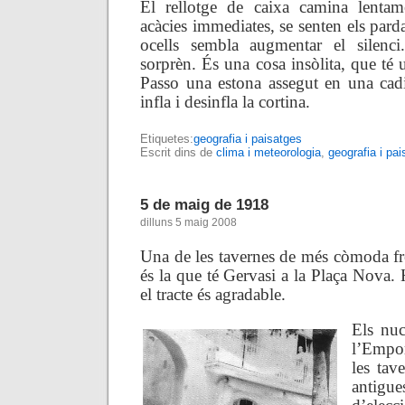
El rellotge de caixa camina lentam
acàcies immediates, se senten els parda
ocells sembla augmentar el silenci
sorprèn. És una cosa insòlita, que té 
Passo una estona assegut en una cadi
infla i desinfla la cortina.
Etiquetes:
geografia i paisatges
Escrit dins de
clima i meteorologia
,
geografia i pa
5 de maig de 1918
dilluns 5 maig 2008
Una de les tavernes de més còmoda fre
és la que té Gervasi a la Plaça Nova. 
el tracte és agradable.
Els nuc
l’Empor
les tav
antigu