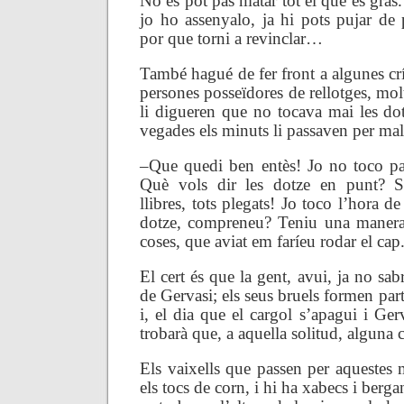
No es pot pas matar tot el que és gras.
jo ho assenyalo, ja hi pots pujar de 
por que torni a revinclar…
També hagué de fer front a algunes cr
persones posseïdores de rellotges, mo
li digueren que no tocava mai les do
vegades els minuts li passaven per mall
–
Que quedi ben entès! Jo no toco pa
Què vols dir les dotze en punt? S
llibres, tots plegats! Jo toco l’hora de
dotze, compreneu? Teniu una manera 
coses, que aviat em faríeu rodar el cap
El cert és que la gent, avui, ja no sab
de Gervasi; els seus bruels formen part 
i, el dia que el cargol s’apagui i Ge
trobarà que, a aquella solitud, alguna co
Els vaixells que passen per aquestes
els tocs de corn, i hi ha xabecs i berg