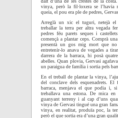
dalt d’una de les crestes de la costa.
vinya, però la fil·loxera se l’havia
queia, el pou era ple de pedres, Gervasi
Arreglà un xic el tuguri, netejà 
treballar la terra per altra vegada f
pedres féu parets seques i castellet
començà a plantar ceps. Comprà una e
presentà un gos mig mort que no 
entretenir-lo anava de vegades a tira
darrera de la barraca, hi posà quat
abelles. Quan plovia, Gervasi agafava
un paraigua de família i sortia pels bar
En el treball de plantar la vinya, l’a
del conclave dels esquenadrets. El 
barraca, menjava el que podia i, si
treballava una estona. De mica en
guanyant terreny i al cap d’uns qua
vinya de Gervasi tingué una gran fama 
vinya, en realitat, produïa poc, la ter
però el que sortia era d’una gran qualit