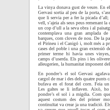
La vinya donava gust de veure. En els
Gervasi sortia al peu de la porta, s’as
que li servia per a fer la picada d’all
vell, s’ajeia als seus peus remenant la
un cop d’ull a la seva obra i al paisatg
contemplava una gran amplada de 
barques, com cloves de nou. De la par
el Pirineu i el Canigó i, molt més a pr
cases del poble i una gran extensió d
primer terme hi havia unes vinyes
camps d’userda. Els pins i les oliveres
alleugerien, la humanitat imponent del
En pondre’s el sol Gervasi agafav
cargol de mar i des dels quatre punts c
bufava en el forat del corn. Feia un 
Les galtes se li inflaven. Això, ho
pondre’s el sol i a migdia. Com que
aquest costum des del primer mom
continuïtat va crear ja una tradició. El
va creure que aquell tocar el corn e