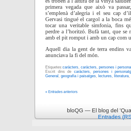
es troben a l’altura de la vinya salud
primera vegada que això va passar
s’emplenà d’alegria i el seu cap d’il
Gervasi tingué el cargol a la boca mé
tocar una veritable simfonia, fins q
perdre a l’horitzó. Bufà tant, que se n
amb el pit romput i amb un cap com u
Aquell dia la gent de terra endins v
anunciava la fi del món.
Etiquetes:
caràcters
,
caràcters, persones i person
Escrit dins de
caràcters, persones i personat
General
,
geografia i paisatges
,
lectures, literatura
,
« Entrades anteriors
bloQG — El blog del 'Qua
Entrades (R