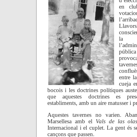
d’elecc
en clu
votacio
l’arri
Llavors
conscie
la d
l’admin
públi
provo
tavern
conflu
entre l
cueja e
bocois i les doctrines polítiques auste
que aquestes doctrines es pres
establiments, amb un aire matusser i p
Aquestes tavernes no varien. Aban
Marsellesa amb el
Vals de las ola
Internacional i el cuplet. La gent és 
cançons que passen.