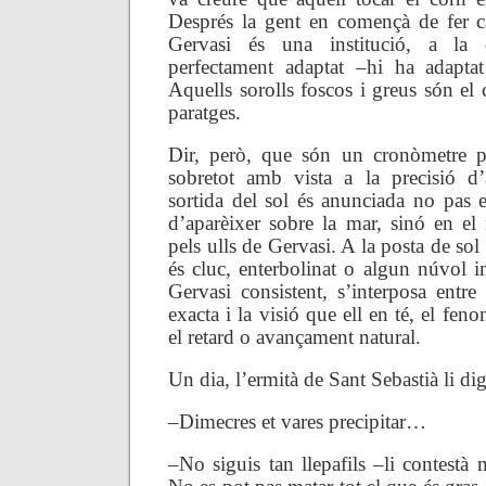
Després la gent en començà de fer c
Gervasi és una institució, a la
perfectament adaptat
–
hi ha adaptat 
Aquells sorolls foscos i greus són el
paratges.
Dir, però, que són un cronòmetre po
sobretot amb vista a la precisió d’
sortida del sol és anunciada no pas
d’aparèixer sobre la mar, sinó en e
pels ulls de Gervasi. A la posta de sol 
és cluc, enterbolinat o algun núvol i
Gervasi consistent, s’interposa entre 
exacta i la visió que ell en té, el fe
el retard o avançament natural.
Un dia, l’ermità de Sant Sebastià li di
–
Dimecres et vares precipitar…
–
No siguis tan llepafils
–
li contestà 