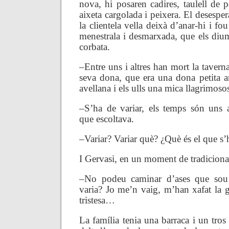
nova, hi posaren cadires, taulell de 
aixeta cargolada i peixera. El desesper
la clientela vella deixà d’anar-hi i fo
menestrala i desmarxada, que els dium
corbata.
–
Entre uns i altres han mort la tavern
seva dona, que era una dona petita
avellana i els ulls una mica llagrimoso
–
S’ha de variar, els temps són uns
que escoltava.
–
Variar? Variar què? ¿Què és el que s’
I Gervasi, en un moment de tradicional
–
No podeu caminar d’ases que so
varia? Jo me’n vaig, m’han xafat la 
tristesa…
La família tenia una barraca i un tros 