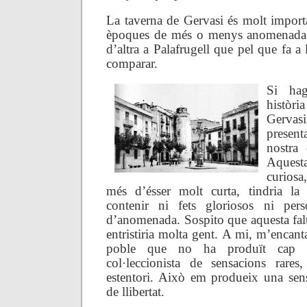
La taverna de Gervasi és molt importa
èpoques de més o menys anomenada p
d’altra a Palafrugell que pel que fa a 
comparar.
Si hag
històr
Gerva
present
nostra 
Aquest
curios
més d’ésser molt curta, tindria la 
contenir ni fets gloriosos ni per
d’anomenada. Sospito que aquesta falta
entristiria molta gent. A mi, m’encan
poble que no ha produït cap r
col·leccionista de sensacions rares
estentori. Això em produeix una sens
de llibertat.