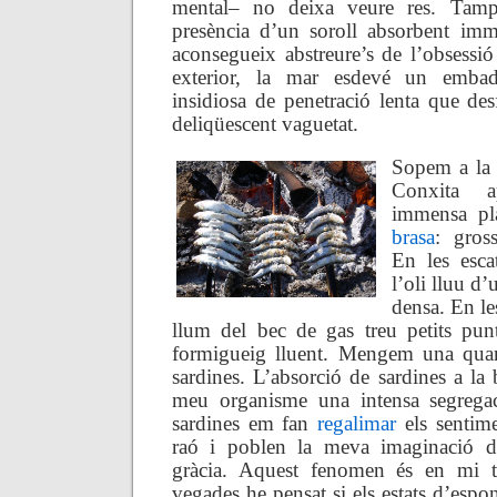
mental– no deixa veure res. Tam
presència d’un soroll absorbent imm
aconsegueix abstreure’s de l’obsessió
exterior, la mar esdevé un embad
insidiosa de penetració lenta que des
deliqüescent vaguetat.
Sopem a la 
Conxita 
immensa pl
brasa
: gross
En les esca
l’oli lluu d
densa. En les
llum del bec de gas treu petits pun
formigueig lluent. Mengem una quant
sardines. L’absorció de sardines a la
meu organisme una intensa segregac
sardines em fan
regalimar
els sentime
raó i poblen la meva imaginació d
gràcia. Aquest fenomen és en mi t
vegades he pensat si els estats d’espo