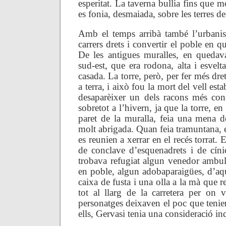
esperitat. La taverna bullia fins que mo
es fonia, desmaiada, sobre les terres d
Amb el temps arribà també l’urbanis
carrers drets i convertir el poble en q
De les antigues muralles, en quedava
sud-est, que era rodona, alta i esve
casada. La torre, però, per fer més dret
a terra, i això fou la mort del vell es
desaparèixer un dels racons més con
sobretot a l’hivern, ja que la torre, e
paret de la muralla, feia una mena d
molt abrigada. Quan feia tramuntana, 
es reunien a xerrar en el recés torrat
de conclave d’esquenadrets i de cíni
trobava refugiat algun venedor ambu
en poble, algun adobaparaigües, d’aq
caixa de fusta i una olla a la mà que 
tot al llarg de la carretera per on 
personatges deixaven el poc que tenien 
ells, Gervasi tenia una consideració in