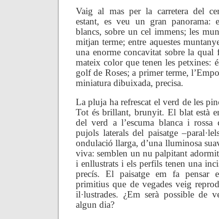
Vaig al mas per la carretera del c
estant, es veu un gran panorama: el
blancs, sobre un cel immens; les mu
mitjan terme; entre aquestes muntanyes
una enorme concavitat sobre la qual fl
mateix color que tenen les petxines: és
golf de Roses; a primer terme, l’Empo
miniatura dibuixada, precisa.
La pluja ha refrescat el verd de les pin
Tot és brillant, brunyit. El blat està
del verd a l’escuma blanca i rossa 
pujols laterals del paisatge –paral·l
ondulació llarga, d’una lluminosa suav
viva: semblen un nu palpitant adormit.
i enllustrats i els perfils tenen una in
precís. El paisatge em fa pensar e
primitius que de vegades veig reprodu
il·lustrades. ¿Em serà possible de v
algun dia?