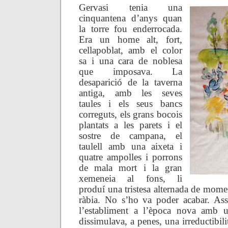
Gervasi tenia una
cinquantena d’anys quan
la torre fou enderrocada.
Era un home alt, fort,
cellapoblat, amb el color
sa i una cara de noblesa
que imposava. La
desaparició de la taverna
antiga, amb les seves
taules i els seus bancs
correguts, els grans bocois
plantats a les parets i el
sostre de campana, el
taulell amb una aixeta i
quatre ampolles i porrons
de mala mort i la gran
xemeneia al fons, li
produí una tristesa alternada de mome
ràbia. No s’ho va poder acabar. Assi
l’establiment a l’època nova amb u
dissimulava, a penes, una irreductibilit