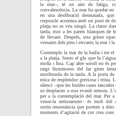
la mar–, té un aire de fatiga, 
convalescència. La mar ha quedat en
en una desfibració desmaiada, que
crepuscle accentua amb un punt de do
platja no es veu ningú. La claror dar
tarda, mor a les parets blanques de l
de llevant. Després, una grisor opac
vessants dels pins i envaeix la mar i la 
Contemplo la mar de la badia i tot el
a la platja. Sento el glu que fa l’aigua 
molla i fina. Cap altre soroll no és pe
raigs lluminosos del far giren lent
moribunda de la tarda. A la porta de 
mica de resplendor greixosa i trista. La
silenci –que les buides cases tancade
us desplacen a una evasió remota. L’a
per a la contemplació del mar. Per a
veure-la seriosament– és molt útil 
sorda ressonància que portem a dins
moments d’agitació de cor crea com 