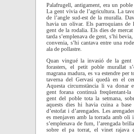
Palafrugell, antigament, era un poble 
La gent vivia de l’agricultura. La tave
de l’angle sud-est de la muralla. Dav
havia un olivar. Els parroquians de l
gent de la rodalia. Els dies de mercat
tarda s’emplenava de gent, s’hi bevia, s’
convenia, s’hi cantava entre una rode
ala de pollastre.
Quan vingué la invasió de la gent d
forasters, el petit poble murallat 
magrana madura, es va estendre per tot
taverna del Gervasi quedà en el cen
Aquesta circumstància li va donar
gent forana continuà freqüentant-la
gent del poble tota la setmana, sobr
aquests dies hi havia cuina a base 
d’estofat i d’arengades. Les arengad
es menjaven amb la torrada amb oli i
s’emplenava de fum, l’arengada brill
sobre el pa torrat, el vinet rajava 