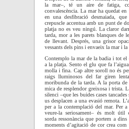
la mar–, té un aire de fatiga, 
convalescència. La mar ha quedat en
en una desfibració desmaiada, que
crepuscle accentua amb un punt de do
platja no es veu ningú. La claror dar
tarda, mor a les parets blanques de l
de llevant. Després, una grisor opac
vessants dels pins i envaeix la mar i la 
Contemplo la mar de la badia i tot el
a la platja. Sento el glu que fa l’aigua 
molla i fina. Cap altre soroll no és pe
raigs lluminosos del far giren lent
moribunda de la tarda. A la porta de 
mica de resplendor greixosa i trista. La
silenci –que les buides cases tancade
us desplacen a una evasió remota. L’a
per a la contemplació del mar. Per a
veure-la seriosament– és molt útil 
sorda ressonància que portem a dins
moments d’agitació de cor crea com 