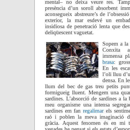
mental– no deixa veure res. Tam
presència d’un soroll absorbent imm
aconsegueix abstreure’s de l’obsessió
exterior, la mar esdevé un embad
insidiosa de penetració lenta que des
deliqüescent vaguetat.
Sopem a la 
Conxita 
immensa pl
brasa
: gross
En les esca
l’oli lluu d
densa. En les
llum del bec de gas treu petits pun
formigueig lluent. Mengem una quant
sardines. L’absorció de sardines a la
meu organisme una intensa segregac
sardines em fan
regalimar
els sentime
raó i poblen la meva imaginació d
gràcia. Aquest fenomen és en mi t
vegades he pensat si els estats d’espo