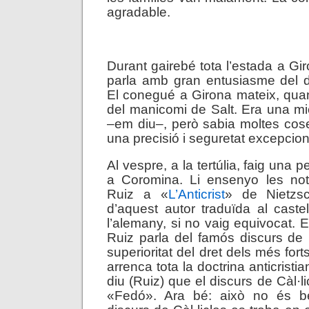
agradable.
.
Durant gairebé tota l’estada a G
parla amb gran entusiasme del d
El conegué a Girona mateix, quan
del manicomi de Salt. Era una mica
–em diu–, però sabia moltes cos
una precisió i seguretat excepcion
Al vespre, a la tertúlia, faig una 
a Coromina. Li ensenyo les not
Ruiz a «
L’Anticrist
» de Nietzsc
d’aquest autor traduïda al caste
l’alemany, si no vaig equivocat. 
Ruiz parla del famós discurs de C
superioritat del dret dels més fort
arrenca tota la doctrina anticristi
diu (Ruiz) que el discurs de Càl·li
«Fedó». Ara bé: això no és b