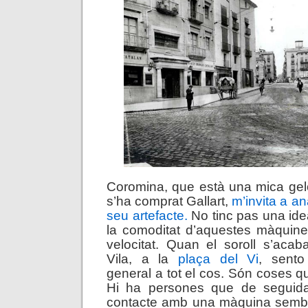
Coromina, que està una mica gel
s’ha comprat Gallart,
m’invita a a
seu artefacte.
No tinc pas una idea
la comoditat d’aquestes màquine
velocitat. Quan el soroll s’aca
Vila, a la
plaça del Vi
, sent
general a tot el cos. Són coses q
Hi ha persones que de seguida
contacte amb una màquina semble