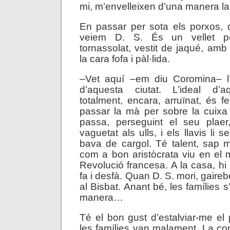
mi, m’envelleixen d’una manera l
En passar per sota els porxos, 
veiem D. S. És un vellet pet
tornassolat, vestit de jaqué, amb
la cara fofa i pàl·lida.
–Vet aquí –em diu Coromina– 
d’aquesta ciutat. L’ideal d’a
totalment, encara, arruïnat, és fe
passar la mà per sobre la cuixa
passa, perseguint el seu plae
vaguetat als ulls, i els llavis l
bava de cargol. Té talent, sap 
com a bon aristòcrata viu en el
Revolució francesa. A la casa, hi
fa i desfà. Quan D. S. mori, gairebé
al Bisbat. Anant bé, les famílies
manera…
Té el bon gust d’estalviar-me el
les famílies van malament. La c