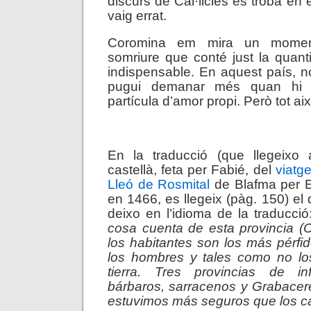
discurs de Càl·licles es troba en 
vaig errat.
Coromina em mira un momen
somriure que conté just la quan
indispensable. En aquest país, 
pugui demanar més quan hi 
partícula d’amor propi. Però tot ai
.
En la traducció (que llegeixo al 
castellà, feta per Fabié, del
viatg
Lleó de Rosmital
de Blafma per E
en 1466, es llegeix (pàg. 150) el
deixo en l’idioma de la traducció
cosa cuenta de esta provincia (
los habitantes son los más pérf
los hombres y tales como no l
tierra. Tres provincias de inf
bárbaros, sarracenos y Grabacere
estuvimos más seguros que los c