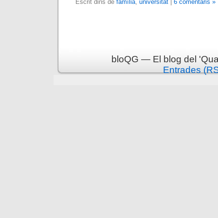
Escrit dins de
família
,
universitat
|
6 comentaris »
bloQG — El blog del 'Qua
Entrades (R