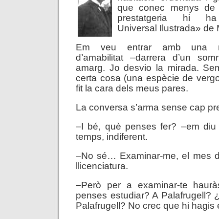
que conec menys de 
prestatgeria hi ha 
Universal Ilustrada» de
Em veu entrar amb una not
d’amabilitat –darrera d’un somr
amarg. Jo desvio la mirada. Se
certa cosa (una espècie de vergon
fit la cara dels meus pares.
La conversa s’arma sense cap pr
–I bé, què penses fer? –em diu 
temps, indiferent.
–No sé… Examinar-me, el mes d
llicenciatura.
–Però per a examinar-te haurà
penses estudiar? A Palafrugell? 
Palafrugell? No crec que hi hagis