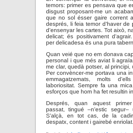
temors: primer es pensava que e
disgust proposant-me un acabam
que no sol ésser gaire corrent a
després, li feia temor d’haver de p
d’ensenyar les cartes. Tot això, n
delicat; és positivament d’agrai
per delicadesa és una pura taber
Quan veié que no em donava cap 
personal i que més aviat li agraïa 
me clar, quedà potser, al principi
Per convèncer-me portava una inf
emmagatzemats, molts d’ell
laboriositat. Sempre fa una mic
esforços que hom ha fet resultin in
Després, quan aquest prime
passat, tingué –n’estic segur– 
S’alçà, en tot cas, de la cad
despatx, content i gairebé enriolat