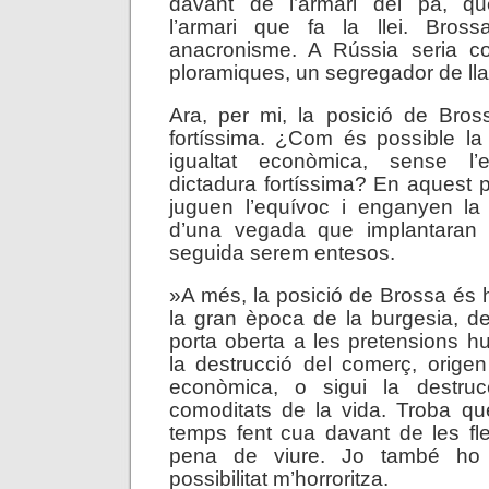
davant de l’armari del pa, q
l’armari que fa la llei. Bros
anacronisme. A Rússia seria co
ploramiques, un segregador de lla
Ara, per mi, la posició de Bross
fortíssima. ¿Com és possible la
igualtat econòmica, sense l’e
dictadura fortíssima? En aquest p
juguen l’equívoc i enganyen la
d’una vegada que implantaran 
seguida serem entesos.
»A més, la posició de Brossa és
la gran època de la burgesia, de l
porta oberta a les pretensions 
la destrucció del comerç, origen
econòmica, o sigui la destruc
comoditats de la vida. Troba qu
temps fent cua davant de les fl
pena de viure. Jo també ho 
possibilitat m’horroritza.
.