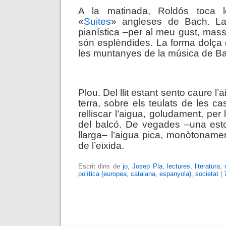
A la matinada, Roldós toca l
«
Suites
» angleses de Bach. La
pianística –per al meu gust, mass
són esplèndides. La forma dolça d
les muntanyes de la música de B
.
Plou. Del llit estant sento caure 
terra, sobre els teulats de les c
relliscar l’aigua, goludament, per 
del balcó. De vegades –una es
llarga– l’aigua pica, monòtonamen
de l’eixida.
Escrit dins de
jo, Josep Pla
,
lectures, literatura
,
política (europea, catalana, espanyola)
,
societat
|