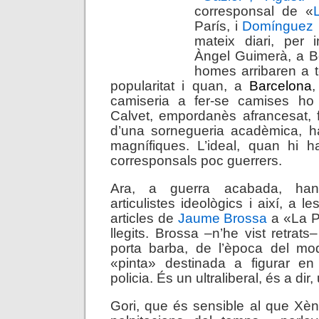
corresponsal de «
París, i
Domínguez 
mateix diari, per 
Àngel Guimerà, a B
homes arribaren a 
popularitat i quan, a
Barcelona
,
camiseria a fer-se camises ho 
Calvet, empordanès afrancesat, f
d’una sornegueria acadèmica, ha
magnífiques. L’ideal, quan hi h
corresponsals poc guerrers.
Ara, a guerra acabada, han
articulistes ideològics i així, a l
articles de
Jaume Brossa
a «La Pu
llegits. Brossa –n’he vist retra
porta barba, de l’època del m
«pinta» destinada a figurar en
policia. És un ultraliberal, és a dir
Gori, que és sensible al que Xè