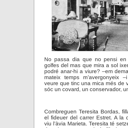
No passa dia que no pensi en l
golfes del mas que mira a sol ixe
podré anar-hi a viure? –em dema
mateix temps m’avergonyeix –i
veure que tinc una mica més de vi
sóc un covard, un conservador, un 
.
Combreguen Teresita Bordas, fil
el fideuer del carrer Estret. A la 
viu l’àvia Marieta. Teresita té set