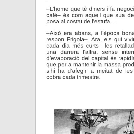
–L’home que té diners i fa negoc
cafè– és com aquell que sua de 
posa al costat de l’estufa…
–Això era abans, a l’època bona
respon Frigola–. Ara, els qui v
cada dia més curts i les retall
una darrera l’altra, sense inte
d’evaporació del capital és rapidí
que per a mantenir la massa produ
s’hi ha d’afegir la meitat de l
cobra cada trimestre.
. .