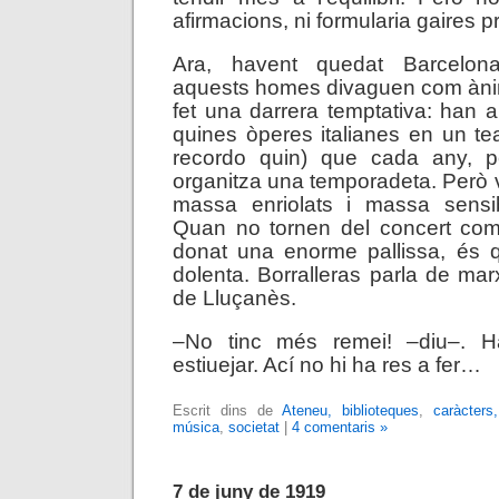
afirmacions, ni formularia gaires 
Ara, havent quedat Barcelon
aquests homes divaguen com àn
fet una darrera temptativa: han a
quines òperes italianes en un te
recordo quin) que cada any, p
organitza una temporadeta. Però 
massa enriolats i massa sensib
Quan no tornen del concert com
donat una enorme pallissa, és 
dolenta. Borralleras parla de mar
de Lluçanès.
–No tinc més remei! –diu–. 
estiuejar. Ací no hi ha res a fer…
Escrit dins de
Ateneu, biblioteques
,
caràcters
música
,
societat
|
4 comentaris »
7 de juny de 1919