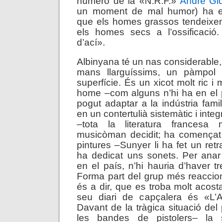
número de la «N.R.F.»
André Gi
un moment de mal humor) ha esc
que els homes grassos tendeixen 
els homes secs a l’ossificació.
d’ací».
Albinyana té un nas considerable,
mans llarguíssims, un pàmpol 
superfície. És un xicot molt ric i 
home –com alguns n’hi ha en el 
pogut adaptar a la indústria famili
en un contertulià sistemàtic i integr
–tota la literatura frances
musicòman decidit; ha començat 
pintures –Sunyer li ha fet un retr
ha dedicat uns sonets. Per anar
en el país, n’hi hauria d’haver t
Forma part del grup més reaccio
és a dir, que es troba molt acosta
seu diari de capçalera és «L’A
Davant de la tràgica situació del
les bandes de pistolers– la