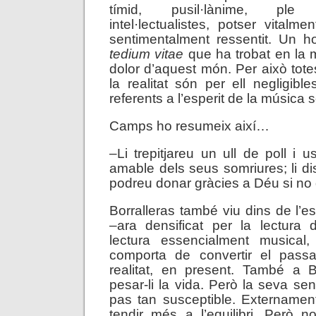
tímid, pusil·lànime, ple
intel·lectualistes, potser vitalm
sentimentalment ressentit. Un h
tedium vitae
que ha trobat en la m
dolor d’aquest món. Per això tote
la realitat són per ell negligibl
referents a l’esperit de la música 
Camps ho resumeix així…
–Li trepitjareu un ull de poll i 
amable dels seus somriures; li di
podreu donar gràcies a Déu si no
Borralleras també viu dins de l’e
–ara densificat per la lectura 
lectura essencialment musical,
comporta de convertir el pass
realitat, en present. També a B
pesar-li la vida. Però la seva sen
pas tan susceptible. Extername
tendir més a l’equilibri. Però n