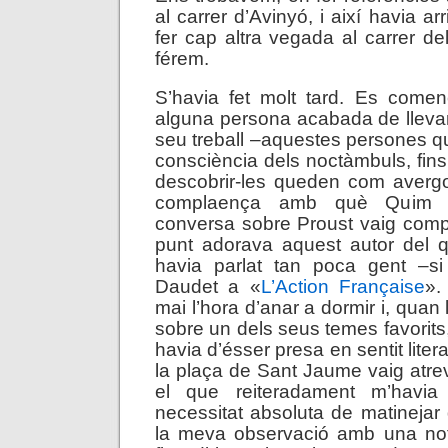
al carrer d’Avinyó, i així havia a
fer cap altra vegada al carrer de
férem.
S’havia fet molt tard. Es come
alguna persona acabada de llevar 
seu treball –aquestes persones qu
consciència dels noctàmbuls, fins
descobrir-les queden com avergo
complaença amb què Quim 
conversa sobre Proust vaig comp
punt adorava aquest autor del q
havia parlat tan poca gent –s
Daudet a «
L’Action Française
».
mai l’hora d’anar a dormir i, quan
sobre un dels seus temes favorits
havia d’ésser presa en sentit litera
la plaça de Sant Jaume vaig atrev
el que reiteradament m’havia 
necessitat absoluta de matinejar 
la meva observació amb una notò