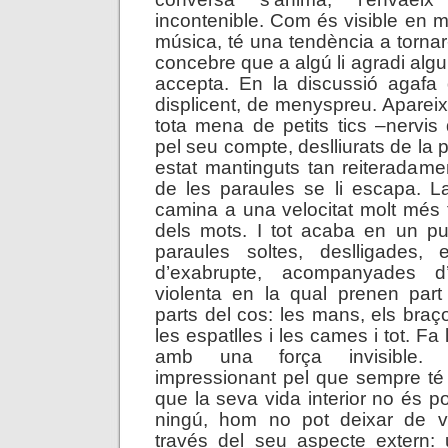
incontenible. Com és visible en mo
música, té una tendència a tornar
concebre que a algú li agradi alg
accepta. En la discussió agafa
displicent, de menyspreu. Apareix
tota mena de petits tics –nervi
pel seu compte, deslliurats de la
estat mantinguts tan reiteradamen
de les paraules se li escapa. L
camina a una velocitat molt més f
dels mots. I tot acaba en un pu
paraules soltes, deslligades,
d’exabrupte, acompanyades d’
violenta en la qual prenen part
parts del cos: les mans, els braços
les espatlles i les cames i tot. Fa l
amb una força invisible. L
impressionant pel que sempre té 
que la seva vida interior no és 
ningú, hom no pot deixar de v
través del seu aspecte extern: