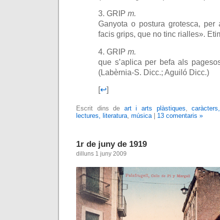
3.
GRIP
m.
Ganyota o postura grotesca, per a
facis grips, que no tinc rialles».
Eti
4.
GRIP
m.
que s’aplica per befa als pagesos
(Labèrnia-S. Dicc.; Aguiló Dicc.)
[
↩
]
Escrit dins de
art i arts plàstiques
,
caràcters
lectures, literatura
,
música
|
13 comentaris »
1r de juny de 1919
dilluns 1 juny 2009