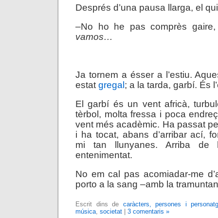
Després d’una pausa llarga, el qui
–No ho he pas comprès gaire, 
vamos…
,
Ja tornem a ésser a l’estiu. Aque
estat
gregal
; a la tarda, garbí. És l
El garbí és un vent africà, turbul
tèrbol, molta fressa i poca endre
vent més acadèmic. Ha passat per 
i ha tocat, abans d’arribar ací, 
mi tan llunyanes. Arriba de 
entenimentat.
No em cal pas acomiadar-me d’a
porto a la sang –amb la tramuntan
Escrit dins de
caràcters, persones i personat
música
,
societat
|
3 comentaris »