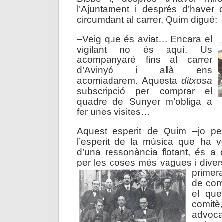
l’Ajuntament i després d’haver
circumdant al carrer, Quim digué:
–Veig que és aviat… Encara el
vigilant no és aquí. Us
acompanyaré fins al carrer
d’Avinyó i allà ens
acomiadarem. Aquesta
ditxosa
subscripció per comprar el
quadre de Sunyer m’obliga a
fer unes visites…
Aquest esperit de Quim –jo p
l’esperit de la música que ha v
d’una ressonància flotant, és a d
per les coses més vagues i dive
primer
de com
el que
comit
advoca