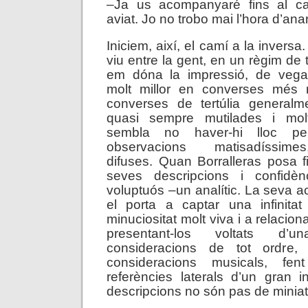
–Ja us acompanyaré fins al ca
aviat. Jo no trobo mai l’hora d’an
Iniciem, així, el camí a la inver
viu entre la gent, en un règim de 
em dóna la impressió, de vega
molt millor en converses més r
converses de tertúlia generalme
quasi sempre mutilades i mol
sembla no haver-hi lloc p
observacions matisadíssime
difuses. Quan Borralleras posa fi
seves descripcions i confidè
voluptuós –un analític. La seva a
el porta a captar una infinitat
minuciositat molt viva i a relacionar
presentant-los voltats d’u
consideracions de tot ordre
consideracions musicals, fe
referències laterals d’un gran 
descripcions no són pas de miniat