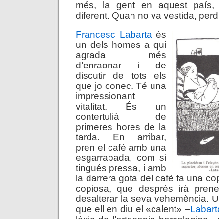
més, la gent en aquest país, 
diferent. Quan no va vestida, perd
Francesc Labarta
és
un dels homes a qui
agrada més
d’enraonar i de
discutir de tots els
que jo conec. Té una
impressionant
vitalitat. És un
contertulià de
primeres hores de la
tarda. En arribar,
pren el cafè amb una
esgarrapada, com si
tingués pressa, i amb
la darrera gota del cafè fa una co
copiosa, que després irà prene
desalterar la seva vehemència. 
que ell en diu el «calent» –
Labart