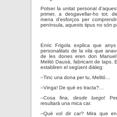
Potser la unitat personal d’aques
primer, a desgavellar-ho tot; d
mena d’esforços per comprendr
península, aquests tipus no són p
.
Enric Frigola explica que any
personalitats de la vila que ana
de les dones eren don Manuel 
Melitó Dausà, fabricant de taps. 
establiren el següent diàleg:
–Tinc una dona per tu, Melitó…
–Vinga! De què es tracta?…
–Cosa fina,
desde luego
! Per
resultarà una mica car.
–Què vol dir car? Mira que enc