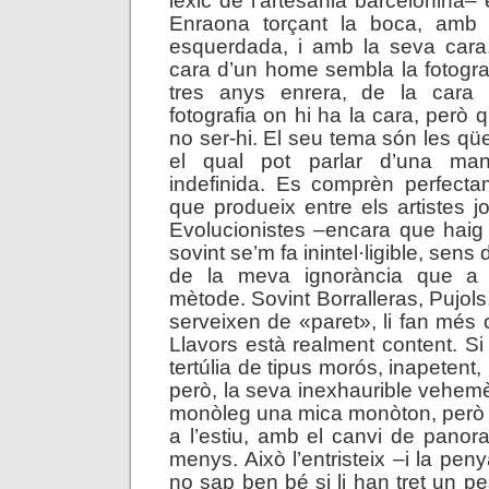
lèxic de l’artesania barcelonina– 
Enraona torçant la boca, amb
esquerdada, i amb la seva car
cara d’un home sembla la fotograf
tres anys enrera, de la car
fotografia on hi ha la cara, però
no ser-hi. El seu tema són les qüe
el qual pot parlar d’una man
indefinida. Es comprèn perfecta
que produeix entre els artistes j
Evolucionistes –encara que haig
sovint se’m fa inintel·ligible, sen
de la meva ignorància que a 
mètode. Sovint Borralleras, Pujols, 
serveixen de «paret», li fan més 
Llavors està realment content. S
tertúlia de tipus morós, inapeten
però, la seva inexhaurible vehemè
monòleg una mica monòton, però 
a l’estiu, amb el canvi de panor
menys. Això l’entristeix –i la pe
no sap ben bé si li han tret un p