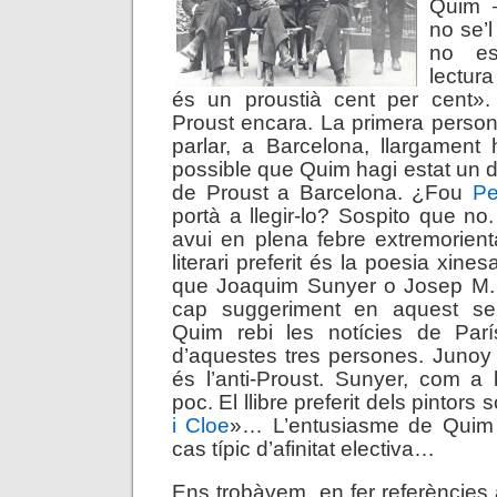
Quim –
no se’
no es
lectur
és un proustià cent per cent».
Proust encara. La primera persona
parlar, a Barcelona, llargament
possible que Quim hagi estat un d
de Proust a Barcelona. ¿Fou
Pe
portà a llegir-lo? Sospito que no
avui en plena febre extremorienta
literari preferit és la poesia xin
que Joaquim Sunyer o Josep M. J
cap suggeriment en aquest sen
Quim rebi les notícies de Par
d’aquestes tres persones. Junoy
és l’anti-Proust. Sunyer, com a b
poc. El llibre preferit dels pintors 
i Cloe
»… L’entusiasme de Quim 
cas típic d’afinitat electiva…
Ens trobàvem, en fer referències a 