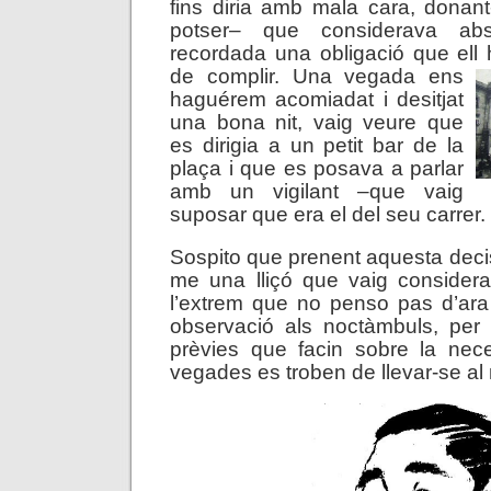
fins diria amb mala cara, donan
potser– que considerava ab
recordada una obligació que ell
de complir.
Una vegada ens
haguérem acomiadat i desitjat
una bona nit, vaig veure que
es dirigia a un petit bar de la
plaça i que es posava a parlar
amb un vigilant –que vaig
suposar que era el del seu carrer.
Sospito que prenent aquesta decis
me una lliçó que vaig considerar
l’extrem que no penso pas d’ara
observació als noctàmbuls, per
prèvies que facin sobre la nec
vegades es troben de llevar-se al 