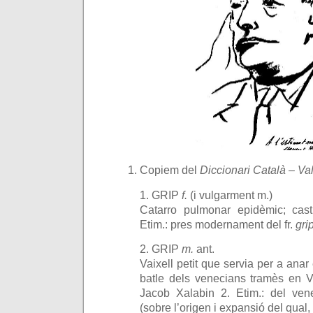
Copiem del
Diccionari Català – Va
1.
GRIP
f.
(i vulgarment m.)
Catarro pulmonar epidèmic; cas
Etim.:
pres modernament del fr.
gri
2.
GRIP
m.
ant.
Vaixell petit que servia per a anar
batle dels venecians tramès en V
Jacob Xalabin 2.
Etim.:
del ve
(sobre l’origen i expansió del qual, 