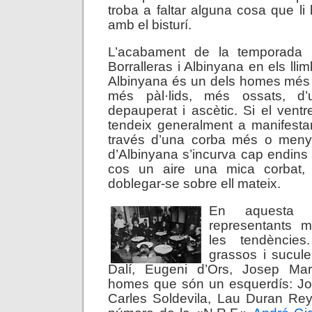
troba a faltar alguna cosa que li
amb el bisturí.
L’acabament de la temporada 
Borralleras i Albinyana en els llim
Albinyana és un dels homes més 
més pàl·lids, més ossats, d
depauperat i ascètic. Si el vent
tendeix generalment a manifesta
través d’una corba més o meny
d’Albinyana s’incurva cap endins 
cos un aire una mica corbat,
doblegar-se sobre ell mateix.
En aquesta t
representants m
les tendèncie
grassos i sucule
Dalí, Eugeni d’Ors, Josep Mar
homes que són un esquerdís: Jo
Carles Soldevila, Lau Duran Rey