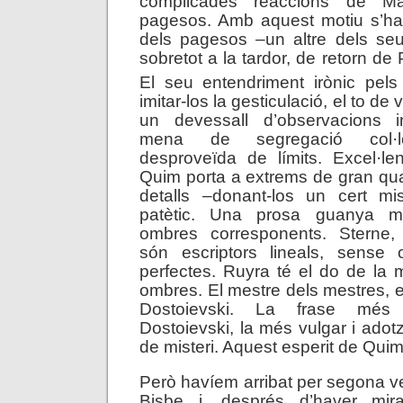
complicades reaccions de Ma
pagesos. Amb aquest motiu s’hav
dels pagesos –un altre dels seu
sobretot a la tardor, de retorn de
El seu entendriment irònic pels
imitar-los la gesticulació, el to de 
un devessall d’observacions i
mena de segregació col·loq
desproveïda de límits. Excel·le
Quim porta a extrems de gran qual
detalls –donant-los un cert mi
patètic. Una prosa guanya mo
ombres corresponents. Sterne, 
són escriptors lineals, sense 
perfectes. Ruyra té el do de la 
ombres. El mestre dels mestres, 
Dostoievski. La frase més i
Dostoievski, la més vulgar i adot
de misteri. Aquest esperit de Qu
Però havíem arribat per segona ve
Bisbe i, després d’haver mira