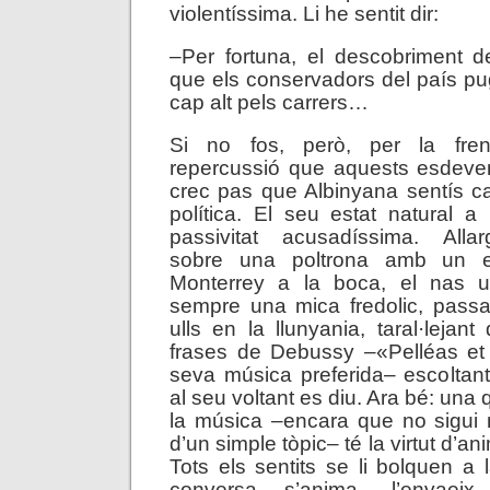
violentíssima. Li he sentit dir:
–Per fortuna, el descobriment 
que els conservadors del país p
cap alt pels carrers…
Si no fos, però, per la frenè
repercussió que aquests esdeve
crec pas que Albinyana sentís cap
política. El seu estat natural a 
passivitat acusadíssima. All
sobre una poltrona amb un 
Monterrey a la boca, el nas u
sempre una mica fredolic, passa
ulls en la llunyania, taral·leja
frases de Debussy –«Pelléas et
seva música preferida– escoltan
al seu voltant es diu. Ara bé: una 
la música –encara que no sigui 
d’un simple tòpic– té la virtut d’a
Tots els sentits se li bolquen a l
conversa s’anima, l’envaeix