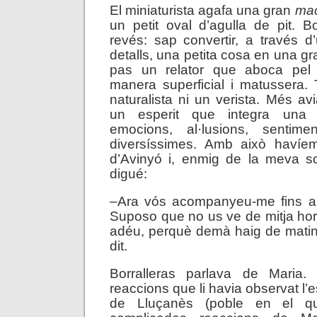
El miniaturista agafa una gran
ma
un petit oval d’agulla de pit. Bo
revés: sap convertir, a través d’
detalls, una petita cosa en una g
pas un relator que aboca pel 
manera superficial i matussera
naturalista ni un verista. Més av
un esperit que integra una in
emocions, al·lusions, sentime
diversíssimes. Amb això havíem 
d’Avinyó i, enmig de la meva 
digué:
–Ara vós acompanyeu-me fins al 
Suposo que no us ve de mitja ho
adéu, perquè demà haig de matin
dit.
Borralleras parlava de Maria.
reaccions que li havia observat l’e
de Lluçanès (poble en el qua