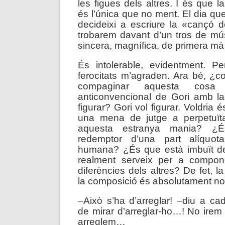
les figues dels altres. I és que 
és l’única que no ment. El dia qu
decideixi a escriure la «cançó 
trobarem davant d’un tros de mú
sincera, magnífica, de primera m
És intolerable, evidentment. P
ferocitats m’agraden. Ara bé, ¿
compaginar aquesta cosa 
anticonvencional de Gori amb l
figurar? Gori vol figurar. Voldria 
una mena de jutge a perpetuït
aquesta estranya mania? ¿
redemptor d’una part alíquo
humana? ¿És que està imbuït de
realment serveix per a compond
diferències dels altres? De fet, 
la composició és absolutament not
–Això s’ha d’arreglar! –diu a 
de mirar d’arreglar-ho…! No irem
arreglem…