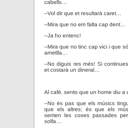
cabells…
–Vol dir que et resultarà caret…
–Mira que no em falta cap dent…
–Ja ho entenc!
–Mira que no tinc cap vici i que 
ametlla…
–No diguis res més! Si continue
et costarà un dineral…
.
Al cafè, sento que un home diu a u
–No és pas que els músics tingu
que els altres; és que els mú
senten les coses passades per 
solfa…