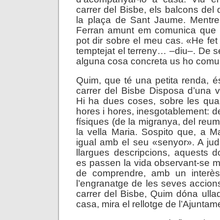
carrer del Bisbe, els balcons del
la plaça de Sant Jaume. Mentr
Ferran amunt em comunica que 
pot dir sobre el meu cas. «He fet
temptejat el terreny… –diu–. De s
alguna cosa concreta us ho com
Quim, que té una petita renda, és 
carrer del Bisbe Disposa d’una ve
Hi ha dues coses, sobre les qua
hores i hores, inesgotablement: d
físiques (de la migranya, del reum
la vella Maria. Sospito que, a Ma
igual amb el seu «senyor». A jud
llargues descripcions, aquests do
es passen la vida observant-se m
de comprendre, amb un interès
l’engranatge de les seves accion
carrer del Bisbe, Quim dóna ullad
casa, mira el rellotge de l’Ajuntam