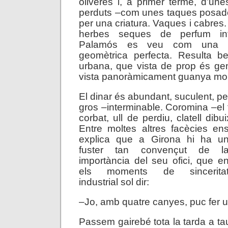
oliveres i, a primer terme, d’une
perduts –com unes taques posad
per una criatura. Vaques i cabres.
herbes seques de perfum int
Palamós es veu com una pr
geomètrica perfecta. Resulta be
urbana, que vista de prop és gen
vista panoràmicament guanya mol
El dinar és abundant, suculent, p
gros –interminable. Coromina –el fr
corbat, ull de perdiu, clatell dibu
Entre moltes altres facècies en
explica que a Girona hi ha u
fuster tan convençut de l
importància del seu ofici, que e
els moments de sincerita
industrial sol dir:
–Jo, amb quatre canyes, puc fer u
Passem gairebé tota la tarda a tau