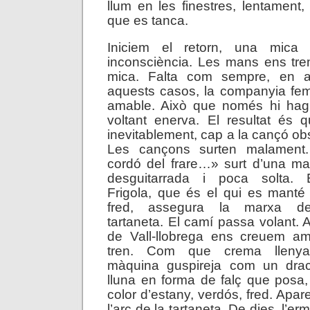
llum en les finestres, lentament
que es tanca.
Iniciem el retorn, una mica
inconsciència. Les mans ens tre
mica. Falta com sempre, en a
aquests casos, la companyia fem
amable. Això que només hi hag
voltant enerva. El resultat és 
inevitablement, cap a la cançó obsc
Les cançons surten
malament.
cordó del frare…» surt d’una m
desguitarrada i poca solta. E
Frigola, que és el qui es mant
fred, assegura la marxa d
tartaneta. El camí passa volant. A
de Vall-llobrega ens creuem am
tren. Com que crema llenya
màquina guspireja com un drac
lluna en forma de falç que posa, 
color d’estany, verdós, fred. Apare
l’arc de la tartaneta. De dies, l’erm