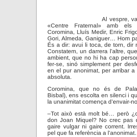
.
Al vespre, va
«Centre Fraternal» amb els 
Coromina, Lluís Medir, Enric Frig
Gori, Almeda, Ganiguer… Hom par
És a dir: avui li toca, de torn, dir
Constatem, un darrera l’altre, que
ambient, que no hi ha cap person
fer-se, sinó simplement per desfe
en el pur anonimat, per arribar a l
absoluta.
Coromina, que no és de Palaf
Bisbal), ens escolta en silenci i q
la unanimitat comença d’envair-no
–Tot això està molt bé… però 
don Joan Miquel? No crec pas q
gaire vulgar ni gaire corrent. Ir
pel que fa referència a l’anonima