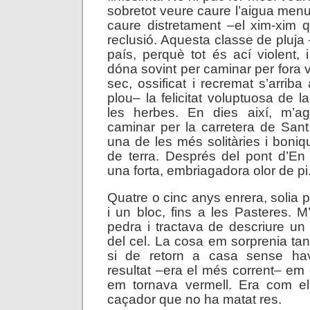
sobretot veure caure l’aigua men
caure distretament –el xim-xim 
reclusió. Aquesta classe de pluja
país, perquè tot és ací violent
dóna sovint per caminar per fora v
sec, ossificat i recremat s’arrib
plou– la felicitat voluptuosa de la
les herbes. En dies així, m’a
caminar per la carretera de San
una de les més solitàries i boniq
de terra. Després del pont d’En
una forta, embriagadora olor de pi
Quatre o cinc anys enrera, solia p
i un bloc, fins a les Pasteres. 
pedra i tractava de descriure un 
del cel. La cosa em sorprenia tan
si de retorn a casa sense hav
resultat –era el més corrent– e
em tornava vermell. Era com el 
caçador que no ha matat res.