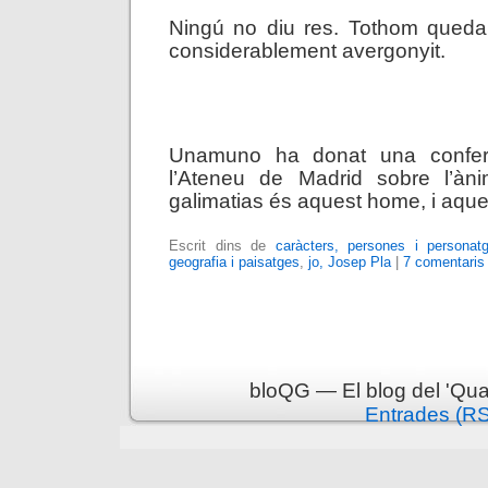
Ningú no diu res. Tothom queda 
considerablement avergonyit.
.
Unamuno ha donat una conferèn
l’Ateneu de Madrid sobre l’àni
galimatias és aquest home, i aque
Escrit dins de
caràcters, persones i personat
geografia i paisatges
,
jo, Josep Pla
|
7 comentaris
bloQG — El blog del 'Qua
Entrades (R