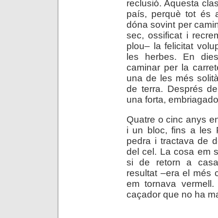
reclusió. Aquesta cla
país, perquè tot és 
dóna sovint per camina
sec, ossificat i recr
plou– la felicitat vol
les herbes. En dies
caminar per la carre
una de les més solità
de terra. Després de
una forta, embriagador
Quatre o cinc anys enr
i un bloc, fins a le
pedra i tractava de d
del cel. La cosa em s
si de retorn a cas
resultat –era el més
em tornava vermell. 
caçador que no ha ma
.