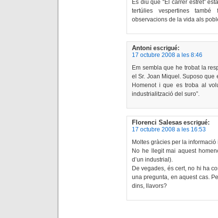
Es diu que “El carrer estret” est
tertúlies vespertines també
observacions de la vida als pobl
Antoni
escrigué:
17 octubre 2008 a les 8:46
Em sembla que he trobat la resp
el Sr. Joan Miquel. Suposo que e
Homenot i que es troba al vol
industrialització del suro”.
Florenci Salesas
escrigué:
17 octubre 2008 a les 16:53
Moltes gràcies per la informació i
No he llegit mai aquest homeno
d’un industrial).
De vegades, és cert, no hi ha com
una pregunta, en aquest cas. Pe
dins, llavors?