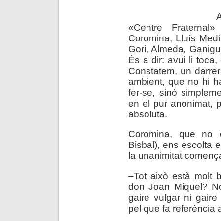
A
«Centre Fraternal
Coromina, Lluís Medir
Gori, Almeda, Ganigu
És a dir: avui li toca,
Constatem, un darrera 
ambient, que no hi h
fer-se, sinó simpleme
en el pur anonimat, pe
absoluta.
Coromina, que no é
Bisbal), ens escolta e
la unanimitat comença
–Tot això està molt
don Joan Miquel? No
gaire vulgar ni gaire
pel que fa referència