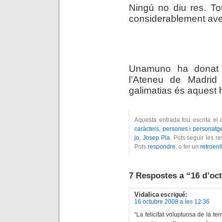
Ningú no diu res. To
considerablement ave
.
Unamuno ha donat u
l’Ateneu de Madrid 
galimatias és aquest 
Aquesta entrada fou escrita el
caràcters, persones i personatg
jo, Josep Pla
. Pots seguir les r
Pots
respondre
, o fer un
retroenl
7 Respostes a “16 d’oc
Vidalica
escrigué:
16 octubre 2008 a les 12:36
“La felicitat voluptuosa de la t