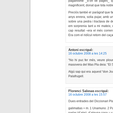
paganisme _d’on ve pagès_ qu
magnificent, donat que tota noble
Preciòs també el paràgraf que fa 
anys enrera, solia pujar, amb un 
sobre una pedra i tractava de de
em sorprenia tant a mi mateix, 
cap resultat –era el més corre
Era com el ridícul retorn del caç
Antoni
escrigué:
16 octubre 2008 a les 14:25
“No hi puc fer més, veure plou
masovera del Mas Pla deia: “El 
Algú sap qui era aquest “don Jo
Palafrugell.
Florenci Salesas
escrigué:
16 octubre 2008 a les 15:57
Dues entrades del Diccionari Pla
galimatias = m. 1 Unamuno. 2 Pa
parlar (d’algú, d’alguna cosa = v. 