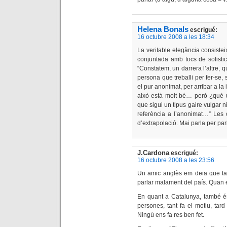
Helena Bonals
escrigué:
16 octubre 2008 a les 18:34
La veritable elegància consistei
conjuntada amb tocs de sofistica
“Constatem, un darrera l’altre, q
persona que treballi per fer-se, 
el pur anonimat, per arribar a la
això està molt bé… però ¿què
que sigui un tipus gaire vulgar n
referència a l’anonimat…” Les 
d’extrapolació. Mai parla per par
J.Cardona
escrigué:
16 octubre 2008 a les 23:56
Un amic anglès em deia que ta
parlar malament del país. Quan 
En quant a Catalunya, també é
persones, tant fa el motiu, tar
Ningú ens fa res ben fet.