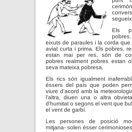
punt 
ceri
convers
segueix
Els po
pobre
eixuts de paraules i la corda que
aviat curta i prima. Els pobres, 
estan mai per res, són de conv
pobres realment pobres estan o
seva mateixa pobresa.
Els rics són igualment inaferrab
éssers del país que poden perm
viure d’acord amb la meteorolog
l’altra, diuen una o altra obvie
d’humitat o segons el vent que bu
el vent de garbí.
Les persones de posició mod
mitjana- solen ésser cerimonioses