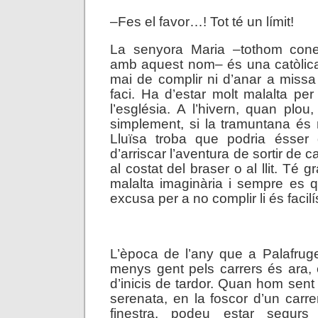
–Fes el favor…! Tot té un límit!
La senyora Maria –tothom con
amb aquest nom– és una catòlica
mai de complir ni d’anar a missa
faci. Ha d’estar molt malalta per
l’església. A l’hivern, quan plou
simplement, si la tramuntana és m
Lluïsa troba que podria ésser 
d’arriscar l’aventura de sortir de 
al costat del braser o al llit. Té 
malalta imaginària i sempre es 
excusa per a no complir li és facil
.
L’època de l’any que a Palafrugell
menys gent pels carrers és ara,
d’inicis de tardor. Quan hom sent
serenata, en la foscor d’un carre
finestra, podeu estar segu