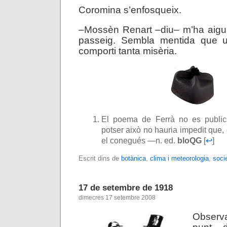
Coromina s’enfosqueix.
–Mossèn Renart –diu– m’ha aiguali
passeig. Sembla mentida que u
comporti tanta misèria.
El poema de Ferrà no es publicà
potser això no hauria impedit que,
el conegués —n. ed.
bloQG
[
↩
]
Escrit dins de
botànica
,
clima i meteorologia
,
soci
17 de setembre de 1918
dimecres 17 setembre 2008
Observa