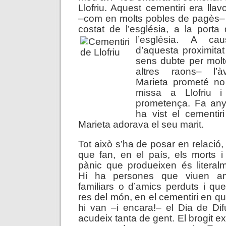
Llofriu. Aquest cementiri era llav
–com en molts pobles de pagès–
costat de l’església, a la porta
l’església. A cau
d’aquesta proximitat
sens dubte per mol
altres raons– l’àv
Marieta prometé n
missa a Llofriu i
prometença. Fa any
ha vist el cementiri
Marieta adorava el seu marit.
Tot això s’ha de posar en relació,
que fan, en el país, els morts i 
pànic que produeixen és literalme
Hi ha persones que viuen am
familiars o d’amics perduts i que
res del món, en el cementiri en qu
hi van –i encara!– el Dia de Di
acudeix tanta de gent. El brogit ex