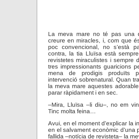
.
La meva mare no té pas una d
creure en miracles, i, com que 
poc convencional, no s’està p
contra, la tia Lluïsa està sempre
revistetes miraculistes i sempre
tres impressionants guaricions pe
mena de prodigis produïts p
intervenció sobrenatural. Quan tr
la meva mare aquestes adorables
parar ràpidament i en sec.
–Mira, Lluïsa –li diu–, no em v
Tinc molta feina…
Avui, en el moment d’explicar la in
en el salvament econòmic d’una 
fallida –notícia de revisteta– la me