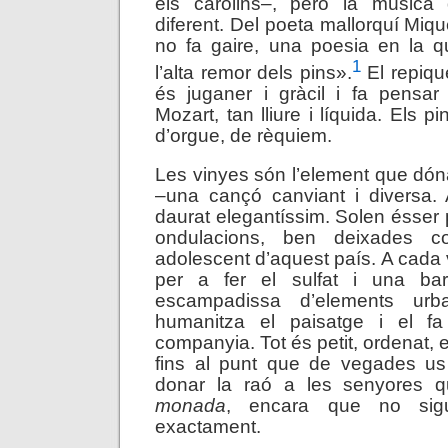
els carolins–, però la música
diferent. Del poeta mallorquí Mique
no fa gaire, una poesia en la q
1
l’alta remor dels pins».
El repique
és juganer i gràcil i fa pensa
Mozart, tan lliure i líquida. Els 
d’orgue, de rèquiem.
Les vinyes són l’element que dóna
–una cançó canviant i diversa. 
daurat elegantíssim. Solen ésser
ondulacions, ben deixades c
adolescent d’aquest país. A cada 
per a fer el sulfat i una bar
escampadissa d’elements urb
humanitza el paisatge i el f
companyia. Tot és petit, ordenat,
fins al punt que de vegades u
donar la raó a les senyores q
monada
, encara que no sig
exactament.