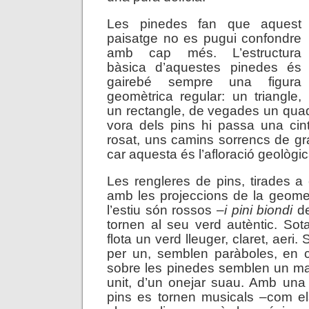
Les pinedes fan que aquest
paisatge no es pugui confondre
amb cap més. L’estructura
bàsica d’aquestes pinedes és
gairebé sempre una figura
geomètrica regular: un triangle,
un rectangle, de vegades un quadr
vora dels pins hi passa una cin
rosat, uns camins sorrencs de g
car aquesta és l’afloració geològi
Les rengleres de pins, tirades a 
amb les projeccions de la geometr
l’estiu són rossos –
i pini biondi
de
tornen al seu verd autèntic. Sot
flota un verd lleuger, claret, aeri. 
per un, semblen paràboles, en c
sobre les pinedes semblen un ma
unit, d’un onejar suau. Amb una
pins es tornen musicals –com el