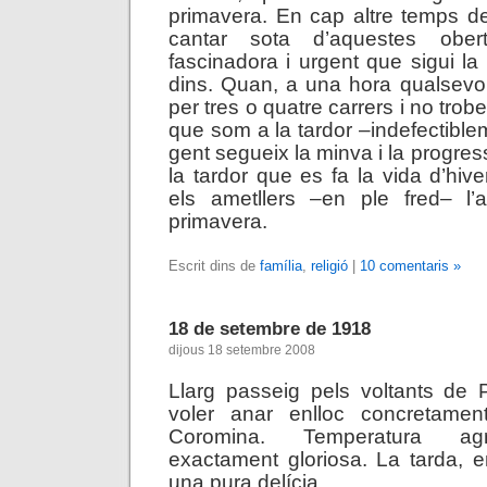
primavera. En cap altre temps de
cantar sota d’aquestes obe
fascinadora i urgent que sigui la
dins. Quan, a una hora qualsevol
per tres o quatre carrers i no trob
que som a la tardor –indefectible
gent segueix la minva i la progress
la tardor que es fa la vida d’hiv
els ametllers –en ple fred– l
primavera.
Escrit dins de
família
,
religió
|
10 comentaris »
18 de setembre de 1918
dijous 18 setembre 2008
Llarg passeig pels voltants de 
voler anar enlloc concretam
Coromina. Temperatura agr
exactament gloriosa. La tarda, 
una pura delícia.