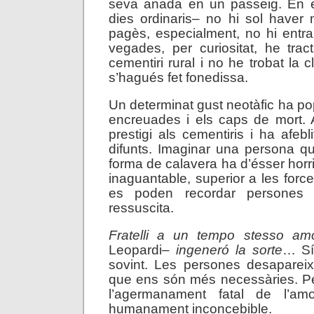
seva anada en un passeig. En e
dies ordinaris– no hi sol haver 
pagès, especialment, no hi entr
vegades, per curiositat, he trac
cementiri rural i no he trobat la 
s’hagués fet fonedissa.
Un determinat gust neotàfic ha popu
encreuades i els caps de mort. 
prestigi als cementiris i ha afeb
difunts. Imaginar una persona q
forma de calavera ha d’ésser ho
inaguantable, superior a les forc
es poden recordar persones
ressuscita.
Fratelli a un tempo stesso am
Leopardi–
ingeneró la sorte
… Sí
sovint. Les persones desapare
que ens són més necessàries. Pe
l’agermanament fatal de l’a
humanament inconcebible.