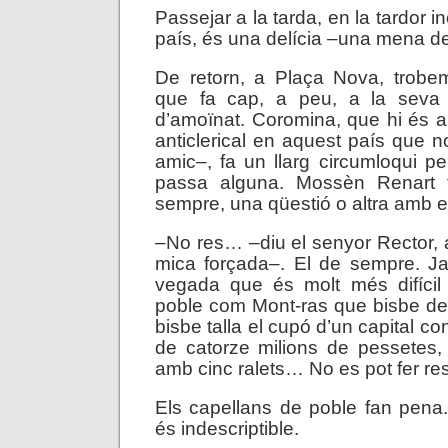
Passejar a la tarda, en la tardor i
país, és una delícia –una mena de 
De retorn, a Plaça Nova, trob
que fa cap, a peu, a la seva 
d’amoïnat. Coromina, que hi és 
anticlerical en aquest país que n
amic–, fa un llarg circumloqui per
passa alguna. Mossèn Renart t
sempre, una qüestió o altra amb e
–No res… –diu el senyor Rector, 
mica forçada–. El de sempre. Ja
vegada que és molt més difícil 
poble com Mont-ras que bisbe de
bisbe talla el cupó d’un capital c
de catorze milions de pessetes, 
amb cinc ralets… No es pot fer res
Els capellans de poble fan pena
és indescriptible.