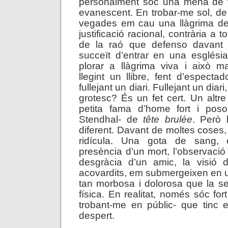
personalment sóc una mena de v
evanescent. En trobar-me sol, de
vegades em cau una llàgrima de
justificació racional, contrària a 
de la raó que defenso davant 
succeït d’entrar en una esglési
plorar a llàgrima viva i això m
llegint un llibre, fent d’especta
fullejant un diari. Fullejant un diar
grotesc? És un fet cert. Un altre
petita fama d’home fort i pos
Stendhal- de
tête brulée
. Però l
diferent. Davant de moltes coses,
ridícula. Una gota de sang, e
presència d’un mort, l’observació d
desgràcia d’un amic, la visió d’
acovardits, em submergeixen en u
tan morbosa i dolorosa que la s
física. En realitat, només sóc for
trobant-me en públic- que tinc el
despert.