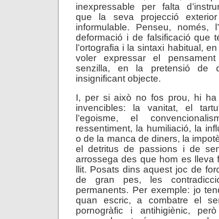
inexpressable per falta d’instr
que la seva projecció exterio
informulable. Penseu, només, 
deformació i de falsificació que té 
l’ortografia i la sintaxi habitual, e
voler expressar el pensamen
senzilla, en la pretensió de 
insignificant objecte.
I, per si això no fos prou, hi ha
invencibles: la vanitat, el tartu
l’egoisme, el convencionalis
ressentiment, la humiliació, la inf
o de la manca de diners, la impotè
el detritus de passions i de s
arrossega des que hom es lleva f
llit. Posats dins aquest joc de f
de gran pes, les contradicc
permanents. Per exemple: jo ten
quan escric, a combatre el se
pornogràfic i antihigiènic, pe