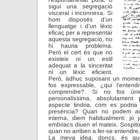
sigui una segregació
visceral i inconnexa. Si
hom disposés d’un
llenguatge i d’un lèxic
eficaç per a representar
aquesta segregació, no
hi hauria problema.
Però el cert és que no
existeix ni un estil
adequat a la sinceritat
ni un lèxic eficient.
Però, àdhuc suposant un moment,
fos expressable, ¿qui l’entendr
comprendre?. Si no fos única,
personalíssima, absolutament 
aspecte tindria, com es podria
presència? Quan no podem acl
interna, diem habitualment: jo
embriacs diuen el mateix. Sospito
quan no arriben a fer-se entendre
La meva idea, doncs, és que