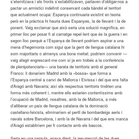
s’eternitzava i els fronts s’estabilitzaven, parlaven d’obligar-nos a
pactar un armistici indefinit conservant cada bàndol el territori
que actualment ocupa: Espanya continuaria existint en teoria
però en la pràctica hi hauria dues Espanyes, la de llevant i la de
ponent. Vaig exclamar que això seria una solució mag­nífica, en
primer lloc per posar fi al carnatge repel·lent que és la guerra i en
segon lloc perquè a l’Espanya de llevant podríem aspirar a una
mena d’hegemonia com sigui que la gent de llengua catalana hi
som majoritaris o almenys una bona meitat; podríem convenir —
vaig afegir engrescant-me com si ja em trobés a la conferència
de plenipotenciaris— una barata de territoris amb el general
Franco: li donaríem Madrid amb la «bossa» que forma a
l’Espanya central a canvi de Mallorca i Eivissa i del que ens falta
d’Aragó amb Navarra; així els respectius territoris tindrien una
forma més coherent i, mentre ells estarien contentíssims amb
l’ocupació de Madrid, nosaltres, amb la de Mallorca, a més
d’alliberar un país de llengua catalana de la dominació
castellano-feixista, eliminaríem el perill de bombardeigs aeris i
navals sobre Barcelona, i amb la de Navarra i del que ens manca
d’Aragó establiríem per fi contacte amb els bascos.
Seria en una paraula, anava dient, la resurrecció de les dues