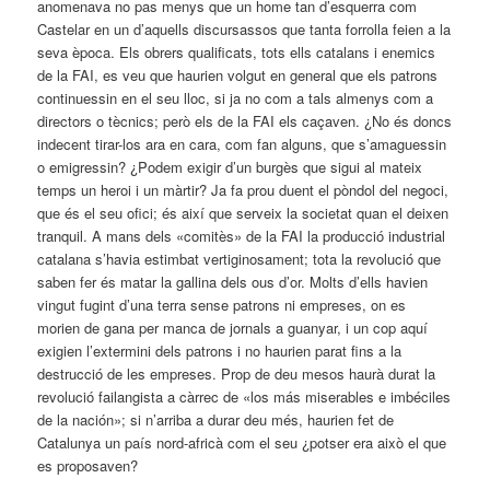
anomenava no pas menys que un home tan d’esquerra com
Castelar en un d’aquells discursassos que tanta forrolla feien a la
seva època. Els obrers qualificats, tots ells catalans i enemics
de la FAI, es veu que haurien volgut en general que els patrons
continuessin en el seu lloc, si ja no com a tals almenys com a
directors o tècnics; però els de la FAI els caçaven. ¿No és doncs
indecent tirar-los ara en cara, com fan alguns, que s’amaguessin
o emigressin? ¿Podem exigir d’un burgès que sigui al mateix
temps un heroi i un màrtir? Ja fa prou duent el pòndol del negoci,
que és el seu ofici; és així que serveix la societat quan el deixen
tranquil. A mans dels «comitès» de la FAI la producció industrial
catalana ­s’havia estimbat vertiginosament; tota la revolució que
saben fer és matar la gallina dels ous d’or. Molts d’ells havien
vingut fugint d’una terra sense patrons ni empreses, on es
morien de gana per manca de jornals a guanyar, i un cop aquí
exigien l’extermini dels patrons i no haurien parat fins a la
destrucció de les empreses. Prop de deu mesos haurà durat la
revolució failangista a càrrec de «los más miserables e imbéciles
de la nación»; si n’arriba a durar deu més, haurien fet de
Catalunya un país nord-africà com el seu ¿potser era això el que
es proposaven?