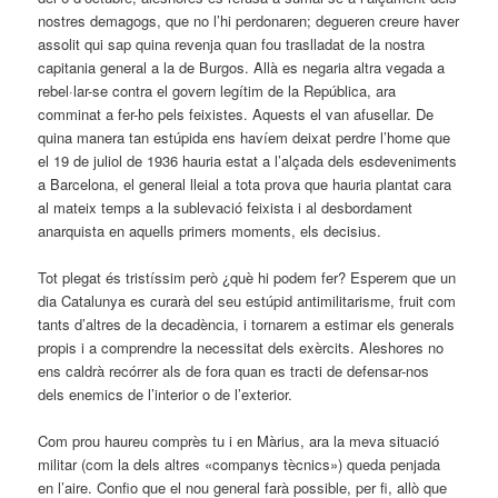
nostres demagogs, que no l’hi perdonaren; degueren creure haver
assolit qui sap quina revenja quan fou traslladat de la nostra
capitania general a la de Burgos. Allà es negaria altra vegada a
rebel·lar-se contra el govern legítim de la República, ara
comminat a fer-ho pels feixistes. Aquests el van afusellar. De
quina manera tan estúpida ens havíem deixat perdre l’home que
el 19 de juliol de 1936 hauria estat a l’alçada dels esdeveniments
a Barcelona, el general lleial a tota prova que hauria plantat cara
al mateix temps a la sublevació feixista i al desbordament
anarquista en aquells primers moments, els decisius.
Tot plegat és tristíssim però ¿què hi podem fer? Esperem que un
dia Catalunya es curarà del seu estúpid antimilitarisme, fruit com
tants d’altres de la decadència, i tornarem a estimar els generals
propis i a comprendre la necessitat dels exèrcits. Aleshores no
ens caldrà recórrer als de fora quan es tracti de defensar-nos
dels enemics de l’interior o de l’exterior.
Com prou haureu comprès tu i en Màrius, ara la meva situació
militar (com la dels altres «companys tècnics») queda penjada
en l’aire. Confio que el nou general farà possible, per fi, allò que