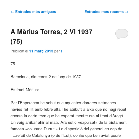
Navegació per les entrades
←
Entrades més antigues
Entrades més recents
→
A Màrius Torres, 2 VI 1937
(75)
Publicat el
11 març 2013
per
t
75
Barcelona, dimecres 2 de juny de 1937
Estimat Màrius:
Per l’Esperança he sabut que aquestes darreres setmanes
havies fet llit amb febre alta i he atribuït a això que no hagi rebut
encara la carta teva que he esperat mentre era al front d’Aragó.
En vaig arribar ahir al matí. Ara estic «expulsat» de la tristament
famosa «columna Durruti» i a disposició del general en cap de
l’Exèrcit de Catalunya (o de l’Est); confio que ben aviat podré