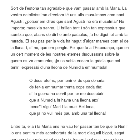
Sort de l’estona tan agradable que vam passar amb la Maria. La
vostra catolicíssima directora té uns ulls musulmans com sant
Agustí; ¿potser em diràs que sant Agustí no era musulmà? No
importa; mereixia ser-ho. Li brillen tant i són tan expressius que
sembla que, abans de dir-ho amb paraules, ja ho digui tot amb la
mirada. El seu pas per la vida ha hagut d’alçar marees com el de
la lluna; i, si no, que em pengin. Pel que fa a l’Esperança, que en
un cert moment de les nostres eternes discussions sobre la
guerra es va emmurriar, ¡jo no sabia encara la gràcia que pot
tenir l’expressió d’una lleona de Numídia emmurriada!
O déus eterns, per tenir el do què donaria
de fer-la emmurriar trenta cops cada dia;
si la guerra ha servit per fer-me descobrir
que a Numídia hi havia una lleona així
¡beneït sigui Mart i la cruel Bel·lona,
que ja no vull més pau amb una tal lleona!
Entre tu, ella i la Maria ens ho vau fer passar tan bé que la Nuri i
jo ens sentim més aconhortats de la mort d’aquell bigoti, segat
per una dalla més cruel que la del temps i pel qual, com diuen