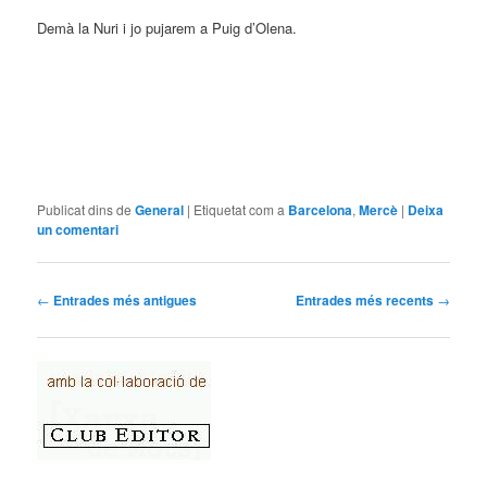
Demà la Nuri i jo pujarem a Puig d’Olena.
Publicat dins de
General
|
Etiquetat com a
Barcelona
,
Mercè
|
Deixa
un comentari
Navegació per les entrades
←
Entrades més antigues
Entrades més recents
→