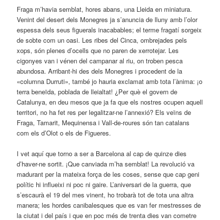
Fraga m’havia semblat, hores abans, una Lleida en miniatura.
Venint del desert dels Monegres ja s’anuncia de lluny amb l’olor
espessa dels seus figuerals inacabables; el terme fragatí sorgeix
de sobte com un oasi. Les ribes del Cinca, ombrejades pels
xops, són plenes d’ocells que no paren de xerrotejar. Les
cigonyes van i vénen del campanar al riu, on troben pesca
abundosa. Arribant-hi des dels Monegres i procedent de la
«columna Durruti», també jo hauria exclamat amb tota l’ànima: ¡o
terra beneïda, poblada de lleialtat! ¿Per què el govern de
Catalunya, en deu mesos que ja fa que els nostres ocupen aquell
territori, no ha fet res per legalitzar-ne l’annexió? Els veïns de
Fraga, Tamarit, Mequinensa i Vall-de-roures són tan catalans
com els d’Olot o els de Figueres.
I vet aquí que torno a ser a Barcelona al cap de quinze dies
d’haver-ne sortit. ¡Que canviada m’ha semblat! La revolució va
madurant per la mateixa força de les coses, sense que cap geni
polític hi influeixi ni poc ni gaire. L’aniversari de la guerra, que
s’escaurà el 19 del mes vinent, ho trobarà tot de tota una altra
manera; les hordes canibalesques que es van fer mestresses de
la ciutat i del país i que en poc més de trenta dies van cometre