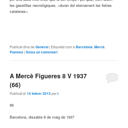
les gasetilles necrològiques, «duran dol eternament les lletres
catalanes».
Publicat dins de
General
|
Etiquetat com a
Barcelona
,
Mercè
,
Poemes
|
Deixa un comentari
A Mercè Figueres 8 V 1937
(66)
Publicat el
14 febrer 2013
per
t
66
Barcelona, dissabte 8 de maig de 1937