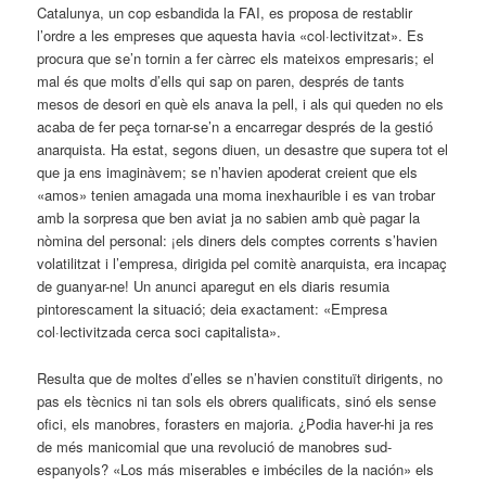
Catalunya, un cop esbandida la FAI, es proposa de res­tablir
l’ordre a les empreses que aquesta havia «col·lectivitzat». Es
procura que se’n tornin a fer càrrec els mateixos empresaris; el
mal és que molts d’ells qui sap on paren, després de tants
mesos de desori en què els anava la pell, i als qui queden no els
acaba de fer peça tornar-se’n a encarregar després de la gestió
anarquista. Ha ­estat, segons diuen, un desastre que supera tot el
que ja ens imaginàvem; se n’havien apoderat creient que els
«amos» tenien amagada una moma inexhaurible i es van trobar
amb la sorpresa que ben aviat ja no sabien amb què pagar la
nòmina del personal: ¡els diners dels comptes corrents s’havien
volatilitzat i l’empresa, dirigida pel comitè anarquista, era incapaç
de guanyar-ne! Un anunci aparegut en els diaris resumia
pintorescament la situació; deia exactament: «Empresa
col·lectivitzada cerca soci capitalista».
Resulta que de moltes d’elles se n’havien constituït dirigents, no
pas els tècnics ni tan sols els obrers qualificats, sinó els sense
ofici, els manobres, forasters en majoria. ¿Podia haver-hi ja res
de més manicomial que una revolució de manobres sud-
espanyols? «Los más miserables e imbéciles de la nación» els