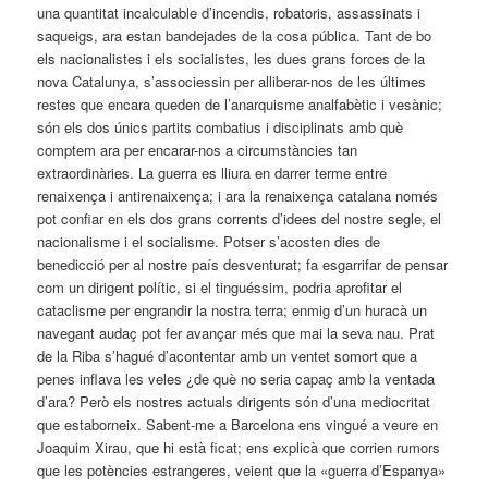
una quantitat incalculable d’incendis, robatoris, assassinats i
saqueigs, ara estan bandejades de la cosa pública. Tant de bo
els nacionalistes i els socialistes, les dues grans forces de la
nova Catalunya, s’associessin per alliberar-nos de les últimes
restes que encara queden de l’anarquisme analfabètic i vesànic;
són els dos únics partits combatius i disciplinats amb què
comptem ara per encarar-nos a circumstàncies tan
extraordinàries. La guerra es lliura en darrer terme entre
renaixença i antirenaixença; i ara la renaixença catalana només
pot confiar en els dos grans cor­rents d’idees del nostre segle, el
nacionalisme i el socialisme. Potser s’acosten dies de
benedicció per al nostre país desventurat; fa esgarrifar de pensar
com un dirigent polític, si el tinguéssim, podria aprofitar el
cataclisme per engrandir la nostra terra; enmig d’un huracà un
navegant audaç pot fer avançar més que mai la seva nau. Prat
de la Riba s’hagué d’acontentar amb un ventet somort que a
penes inflava les veles ¿de què no seria capaç amb la ventada
d’ara? Però els nostres actuals dirigents són d’una mediocritat
que estaborneix. Sabent-me a Barcelona ens vingué a veure en
Joaquim Xirau, que hi està ficat; ens explicà que corrien rumors
que les potències estrangeres, veient que la «guerra d’Espanya»