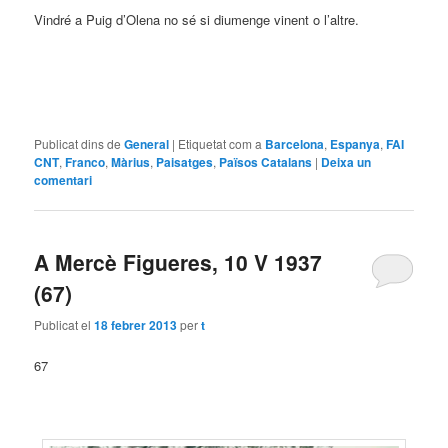
Vindré a Puig d’Olena no sé si diumenge vinent o l’altre.
Publicat dins de
General
|
Etiquetat com a
Barcelona
,
Espanya
,
FAI
CNT
,
Franco
,
Màrius
,
Paisatges
,
Països Catalans
|
Deixa un
comentari
A Mercè Figueres, 10 V 1937
(67)
Publicat el
18 febrer 2013
per
t
67