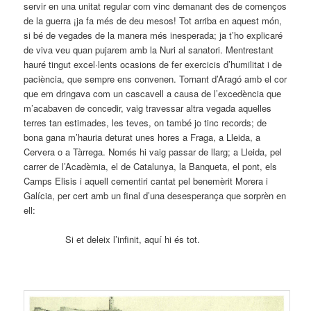
servir en una unitat regular com vinc demanant des de començos
de la guerra ¡ja fa més de deu mesos! Tot arriba en aquest món,
si bé de vegades de la manera més inesperada; ja t’ho explicaré
de viva veu quan pujarem amb la Nuri al sanatori. Mentrestant
hauré tingut excel·lents ocasions de fer exercicis d’humilitat i de
paciència, que sempre ens convenen. Tornant d’Aragó amb el cor
que em dringava com un cascavell a causa de l’excedència que
m’acabaven de concedir, vaig travessar altra vegada aquelles
terres tan estimades, les teves, on també jo tinc records; de
bona gana m’hauria deturat unes hores a Fraga, a Lleida, a
Cervera o a Tàrrega. Només hi vaig passar de llarg; a Lleida, pel
carrer de l’Acadèmia, el de Catalunya, la Banqueta, el pont, els
Camps Elisis i aquell cementiri cantat pel benemèrit Morera i
Galícia, per cert amb un final d’una desesperança que sorprèn en
ell:
Si et deleix l’infinit, aquí hi és tot.