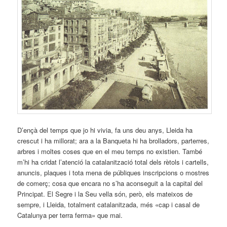
D’ençà del temps que jo hi vivia, fa uns deu anys, Lleida ha
crescut i ha millorat; ara a la Banqueta hi ha brolladors, parterres,
arbres i moltes coses que en el meu temps no existien. També
m’hi ha cridat l’atenció la catalanització total dels rètols i cartells,
anuncis, plaques i tota mena de públiques inscripcions o mostres
de comerç; cosa que encara no s’ha aconseguit a la capital del
Principat. El Segre i la Seu vella són, però, els mateixos de
sempre, i Lleida, totalment catalanitzada, més «cap i casal de
Catalunya per terra ferma» que mai.