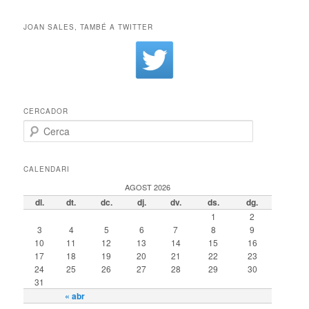
JOAN SALES, TAMBÉ A TWITTER
CERCADOR
Cerca
CALENDARI
AGOST 2026
dl.
dt.
dc.
dj.
dv.
ds.
dg.
1
2
3
4
5
6
7
8
9
10
11
12
13
14
15
16
17
18
19
20
21
22
23
24
25
26
27
28
29
30
31
« abr