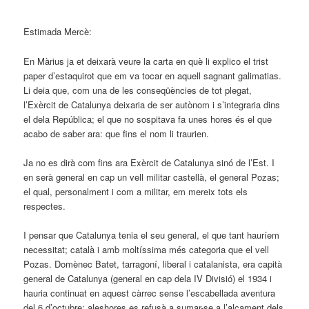
Estimada Mercè:
En Màrius ja et deixarà veure la carta en què li explico el trist
paper d’estaquirot que em va tocar en aquell sagnant galimatias.
Li deia que, com una de les conseqüències de tot plegat,
l’Exèrcit de Catalunya deixaria de ser autònom i s’integraria dins
el dela República; el que no sospitava fa unes hores és el que
acabo de saber ara: que fins el nom li traurien.
Ja no es dirà com fins ara Exèrcit de Catalunya sinó de l’Est. I
en serà general en cap un vell militar castellà, el general Pozas;
el qual, personalment i com a militar, em mereix tots els
respectes.
I pensar que Catalunya tenia el seu general, el que tant hauríem
necessitat; català i amb moltíssima més categoria que el vell
Pozas. Domènec Batet, tarragoní, liberal i catalanista, era capità
general de Catalunya (general en cap dela IV Divisió) el 1934 i
hauria continuat en aquest càrrec sense l’escabellada aventura
del 6 d’octubre; aleshores es refusà a sumar-se a l’alçament dels