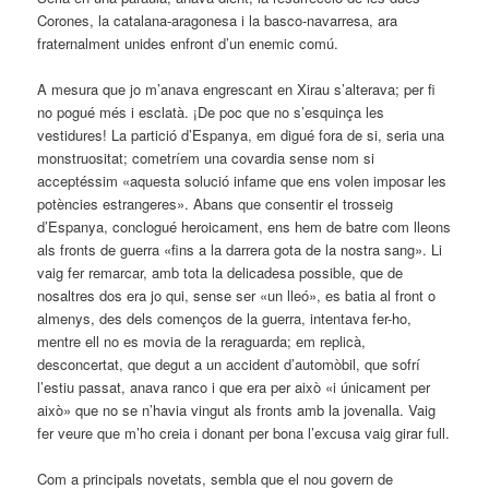
Corones, la catalana-aragonesa i la basco-navarresa, ara
fraternalment unides enfront d’un enemic comú.
A mesura que jo m’anava engrescant en Xirau s’alterava; per fi
no pogué més i esclatà. ¡De poc que no s’esquinça les
vestidures! La partició d’Espanya, em digué fora de si, seria una
monstruositat; cometríem una covardia sense nom si
acceptéssim «aquesta solució infame que ens volen imposar les
potències estrangeres». Abans que consentir el trosseig
d’Espanya, conclogué heroicament, ens hem de batre com lleons
als fronts de guerra «fins a la dar­rera gota de la nostra sang». Li
vaig fer remarcar, amb tota la delicadesa possible, que de
nosaltres dos era jo qui, sense ser «un lleó», es batia al front o
almenys, des dels començos de la guerra, intentava fer-ho,
mentre ell no es movia de la reraguarda; em replicà,
desconcertat, que degut a un accident d’automòbil, que sofrí
l’estiu passat, anava ranco i que era per això «i únicament per
això» que no se n’havia vingut als fronts amb la jovenalla. Vaig
fer veure que m’ho creia i donant per bona l’excusa vaig girar full.
Com a principals novetats, sembla que el nou govern de