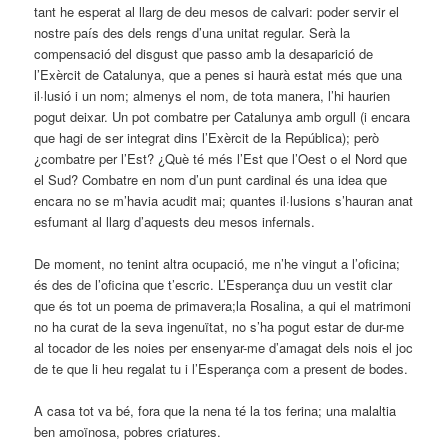
tant he esperat al llarg de deu mesos de calvari: poder servir el
nostre país des dels rengs d’una unitat regular. Serà la
compensació del disgust que passo amb la desaparició de
l’Exèrcit de Catalunya, que a penes si haurà estat més que una
il·lusió i un nom; almenys el nom, de tota manera, l’hi haurien
pogut deixar. Un pot combatre per Catalunya amb orgull (i encara
que hagi de ser integrat dins l’Exèrcit de la República); però
¿combatre per l’Est? ¿Què té més l’Est que l’Oest o el Nord que
el Sud? Combatre en nom d’un punt cardinal és una idea que
encara no se m’havia acudit mai; quantes il·lusions s’hauran anat
esfumant al llarg d’aquests deu mesos infernals.
De moment, no tenint altra ocupació, me n’he vingut a l’oficina;
és des de l’oficina que t’escric. L’Esperança duu un vestit clar
que és tot un poema de primavera;la Rosalina, a qui el matrimoni
no ha curat de la seva ingenuïtat, no s’ha pogut estar de dur-me
al tocador de les noies per ensenyar-me d’amagat dels nois el joc
de te que li heu regalat tu i l’Esperança com a present de bodes.
A casa tot va bé, fora que la nena té la tos ferina; una malaltia
ben amoïnosa, pobres criatures.