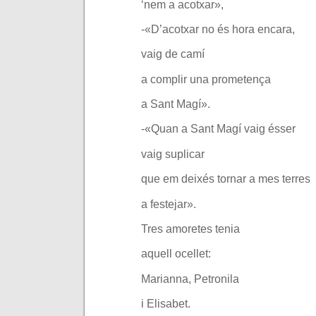
‘nem a acotxar»,
-«D’acotxar no és hora encara,
vaig de camí
a complir una prometença
a Sant Magí».
-«Quan a Sant Magí vaig ésser
vaig suplicar
que em deixés tornar a mes terres
a festejar».
Tres amoretes tenia
aquell ocellet:
Marianna, Petronila
i Elisabet.