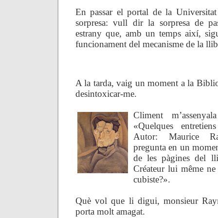
En passar el portal de la Universitat
sorpresa: vull dir la sorpresa de pa
estrany que, amb un temps així, sigu
funcionament del mecanisme de la ll
.
A la tarda, vaig un moment a la Bibli
desintoxicar-me.
Climent m’assenyala
«Quelques entretien
Autor: Maurice Ra
pregunta en un moment
de les pàgines del ll
Créateur lui même ne s
cubiste?».
Què vol que li digui, monsieur Rayn
porta molt amagat.