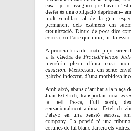
casa –jo us asseguro que haver d’estu
desfet és una obligació depriment– em
molt semblant al de la gent esper
permanent dels exàmens em subm
cretinització. Dintre de pocs dies com
com si, en l’aire que miro, hi flotessi
A primera hora del matí, pujo carrer 
a la càtedra de
Procedimientos Judic
memòria plena d’una cosa an
casación
. Mentrestant em sento enva
gairebé indecent, d’una morbidesa in
Amb això, abans d’arribar a la plaça de
Joan Estelrich, transportant una
servi
la pell fresca, l’ull sortit, d
sensacionalment animat. Estelrich viu
Pelayo en una pensió seriosa, a
company. La pensió té una tribun
cortines de tul blanc darrera els vidres