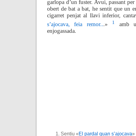
garlopa d’un fuster. Avui, passant per
obert de bat a bat, he sentit que un
cigarret penjat al llavi inferior, cant
1
s’ajocava, feia remor..
.»
amb un
enjogassada.
Sentiu «
El pardal quan s’ajocava
»