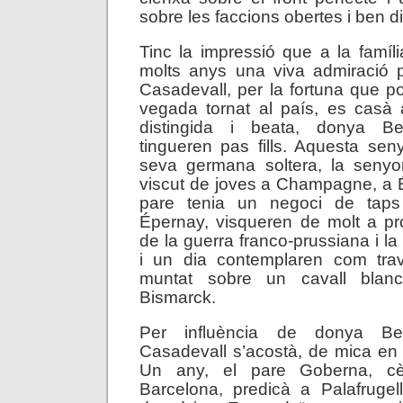
sobre les faccions obertes i ben d
Tinc la impressió que a la famíl
molts anys una viva admiració 
Casadevall, per la fortuna que 
vegada tornat al país, es cas
distingida i beata, donya Be
tingueren pas fills. Aquesta sen
seva germana soltera, la seny
viscut de joves a Champagne, a 
pare tenia un negoci de tap
Épernay, visqueren de molt a pr
de la guerra franco-prussiana i l
i un dia contemplaren com tra
muntat sobre un cavall blan
Bismarck.
Per influència de donya Bea
Casadevall s’acostà, de mica en m
Un any, el pare Goberna, cè
Barcelona, predicà a Palafrugel