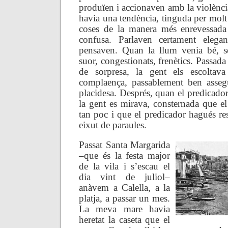
produïen i accionaven amb la violènci
havia una tendència, tinguda per molt r
coses de la manera més enrevessada 
confusa. Parlaven certament elega
pensaven. Quan la llum venia bé, se
suor, congestionats, frenètics. Passada
de sorpresa, la gent els escolta
complaença, passablement ben asse
placidesa. Després, quan el predicador
la gent es mirava, consternada que e
tan poc i que el predicador hagués re
eixut de paraules.
Passat Santa Margarida
–que és la festa major
de la vila i s’escau el
dia vint de juliol–
anàvem a Calella, a la
platja, a passar un mes.
La meva mare havia
heretat la caseta que el