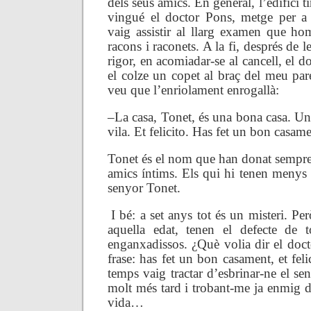
dels seus amics. En general, l’edifici t
vingué el doctor Pons, metge per a c
vaig assistir al llarg examen que hom
racons i raconets. A la fi, després de 
rigor, en acomiadar-se al cancell, el
el colze un copet al braç del meu par
veu que l’enriolament enrogallà:
.
–La casa, Tonet, és una bona casa. Una
vila. Et felicito. Has fet un bon casam
Tonet és el nom que han donat sempre 
amics íntims. Els qui hi tenen menys 
senyor Tonet.
.
I bé: a set anys tot és un misteri. Pe
aquella edat, tenen el defecte de t
enganxadissos. ¿Què volia dir el doc
frase: has fet un bon casament, et fel
temps vaig tractar d’esbrinar-ne el sen
molt més tard i trobant-me ja enmig de 
vida…