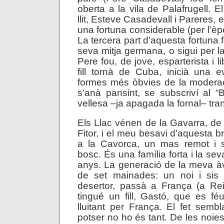
oberta a la vila de Palafrugell. El
llit, Esteve Casadevall i Pareres, 
una fortuna considerable (per l’è
La tercera part d’aquesta fortuna 
seva mitja germana, o sigui per l
Pere fou, de jove, esparterista i l
fill tornà de Cuba, inicià una 
formes més òbvies de la modera
s’anà pansint, se subscriví al “B
vellesa –ja apagada la fornal– tranq
Els Llac vénen de la Gavarra, d
Fitor, i el meu besavi d’aquesta 
a la Cavorca, un mas remot i sol
bosc. És una família forta i la sev
anys. La generació de la meva 
de set mainades: un noi i sis 
desertor, passà a França (a Rei
tingué un fill, Gastó, que es f
lluitant per França. El fet sembl
potser no ho és tant. De les noie