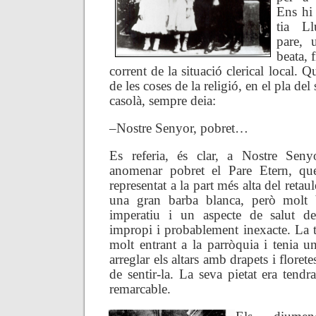
Ens hi 
tia Ll
pare, 
beata, 
corrent de la situació clerical local. Q
de les coses de la religió, en el pla del
casolà, sempre deia:
–Nostre Senyor, pobret…
Es referia, és clar, a Nostre Senyo
anomenar pobret el Pare Etern, que
representat a la part més alta del retaul
una gran barba blanca, però molt b
imperatiu i un aspecte de salut de 
impropi i probablement inexacte. La ti
molt entrant a la parròquia i tenia u
arreglar els altars amb drapets i flore
de sentir-la. La seva pietat era tendra
remarcable.