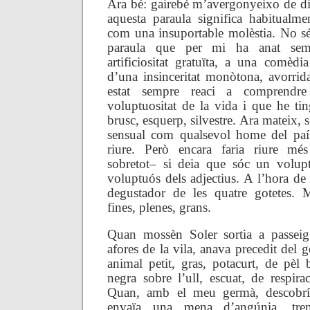
Ara bé: gairebé m’avergonyeixo de di
aquesta paraula significa habitualme
com una insuportable molèstia. No s
paraula que per mi ha anat sem
artificiositat gratuïta, a una comèdi
d’una insinceritat monòtona, avorrid
estat sempre reaci a comprendre
voluptuositat de la vida i que he t
brusc, esquerp, silvestre. Ara mateix, 
sensual com qualsevol home del país
riure. Però encara faria riure mé
sobretot– si deia que sóc un volu
voluptuós dels adjectius. A l’hora de
degustador de les quatre gotetes. 
fines, plenes, grans.
Quan mossèn Soler sortia a passeig 
afores de la vila, anava precedit del g
animal petit, gras, potacurt, de pèl
negra sobre l’ull, escuat, de respiraci
Quan, amb el meu germà, descobrí
envaïa una mena d’angúnia, tre