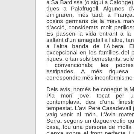
a Sa Bardissa (o sigui a Calonge)
dues a Palafrugell. Algunes d’
emigraren, més tard, a França
cosins germans de la meva mar
d’acció, considerats molt perillo
Es passen la vida entrant a la p
saltant d’un amagatall a l’altre, t
a l’altra banda de l’Albera. 
excepcional en les famílies del 
riques, o tan sols benestants, sol
i convencionals; les pobres
estripades. A més riquesa 
correspondre més inconformisme a 
Dels avis, només he conegut la Ma
Pla morí jove, tocat per u
contemplava, des d’una fines
tempestat. L’avi Pere Casadevall 
vaig venir al món. L’àvia mater
Serra, segons un daguerreotip q
casa, fou una persona de molta 
clenxa sobre el front perfecte i