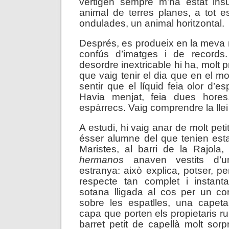
vertigen sempre m’ha estat ins
animal de terres planes, a tot es
ondulades, un animal horitzontal.
Després, es produeix en la meva
confús d’imatges i de records
desordre inextricable hi ha, molt p
que vaig tenir el dia que en el m
sentir que el líquid feia olor d’
Havia menjat, feia dues hores
espàrrecs. Vaig comprendre la llei 
A estudi, hi vaig anar de molt peti
ésser alumne del que tenien est
Maristes, al barri de la Rajola, 
hermanos
anaven vestits d’u
estranya: això explica, potser, p
respecte tan complet i instant
sotana lligada al cos per un co
sobre les espatlles, una capeta
capa que porten els propietaris r
barret petit de capellà molt sorp