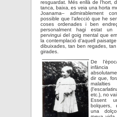
resguardat. Més enllà de l’hort, 
tanca, baixa, es veia una horta mo
Joanama– admirablement con
possible que l’afecció que he sen
coses ordenades i ben endre
personalment hagi estat un
pervingui del goig mental que em 
la contemplació d’aquell paisatge
dibuixades, tan ben regades, ta
girades.
De l’èpo
infànci
absolutame
dir que, fo
malalti
(l’escarla
etc.), no va
Essent u
bolquers, 
una dolço
meva vida 