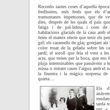
Recordo tantes coses d’aquella època!
fredíssims, més freds que els d’a
tramuntanes impetuoses, que de ve
dies, després de les quals el país qu
fatiga i de pal·lidesa i com de c
habitacions glacials de la casa amb 
feien el mateix efecte que tenir els pe
gel; els caramells de glaç gotejant als 
color rosat de la gelada sobre les c
jardí; el soroll que feia el vent a l
acre, que treien per la boca, que ens fe
pluja interminables que passàvem a le
missa o mirant caure l’aigua amb el na
la finestra i la màgica sorpresa de 
quieta…
Els d
anàve
mudats 
tarda t
per a 