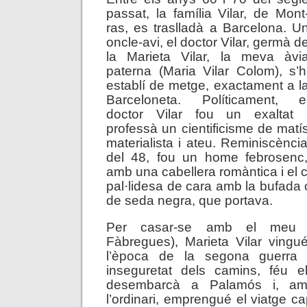
passat, la família Vilar, de Mont
ras, es traslladà a Barcelona. U
oncle-avi, el doctor Vilar, germà d
la Marieta Vilar, la meva àvi
paterna (Maria Vilar Colom), s’h
establí de metge, exactament a l
Barceloneta. Políticament, e
doctor Vilar fou un exaltat 
professà un cientificisme de matí
materialista i ateu. Reminiscència 
del 48, fou un home febrosenc, 
amb una cabellera romàntica i el 
pal·lidesa de cara amb la bufada 
de seda negra, que portava.
Per casar-se amb el meu 
Fàbregues), Marieta Vilar vingu
l’època de la segona guerra c
inseguretat dels camins, féu e
desembarcà a Palamós i, am
l’ordinari, emprengué el viatge c