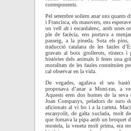
corresponents.
Pel setembre solíem anar uns quants d
i Francisca, els masovers, ens esperave
un vell alt i escardalenc, amb unes or
ple de facècia, ens portava a menja
passeig, a la pineda. Sota els pins, 
traducció catalana de les faules d’
gravats al boix grollerots, rústecs i
històries dels animals li feien una grà
moralitats de les faules constituïen pe
cal observar en la vida.
De vegades, agafava el seu bast
proposava d’anar a Mont-ras, a ve
Aquests eren dos homes de la seva e
Joan Companys, peladors de suro d
aficionats al vi bo i a la carteta. Maci
escanyolit, de galta xuclada, molt de
que fumava la pipa amb un broquet d
mostela, la veueta molt prima, era mo