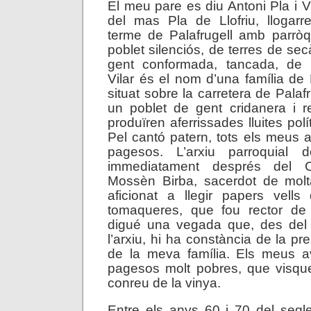
El meu pare es diu Antoni Pla i V
del mas Pla de Llofriu, llogarret
terme de Palafrugell amb parròq
poblet silenciós, de terres de se
gent conformada, tancada, de p
Vilar és el nom d’una família de 
situat sobre la carretera de Pala
un poblet de gent cridanera i r
produïren aferrissades lluites polí
Pel cantó patern, tots els meus 
pagesos. L’arxiu parroquial de
immediatament després del C
Mossèn Birba, sacerdot de molta
aficionat a llegir papers vell
tomaqueres, que fou rector de
digué una vegada que, des de
l’arxiu, hi ha constància de la p
de la meva família. Els meus a
pagesos molt pobres, que visque
conreu de la vinya.
Entre els anys 60 i 70 del segl