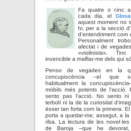
Fa quatre o cinc a
cada dia, el
Glosa
aquest moment no s
hi, per a la secció d
d’entendriment com 
Personalment trobo
afectat i de vegad
«violinista». Tin
invencible a malfiar-me dels qui s
Penso de vegades en la qü
concupiscència –el que s
habitualment la concupiscènci
mòbils més potents de l’acció. 
sento pas l’acció. No sento ni 
terbolí ni la de la curiositat d’im
ésser tan forta com la primera. El 
porta a
quedar-me, assegut, a la
riba. La lectura de les novel·les
de Baroja –que he devorat,