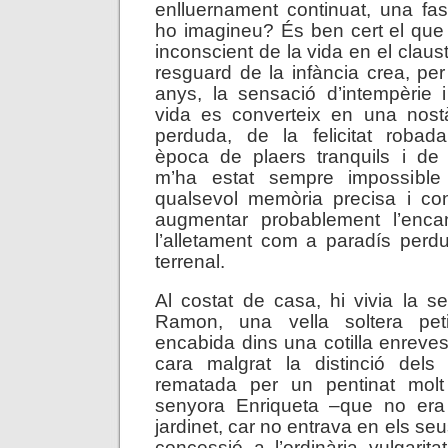
enlluernament continuat, una fa
ho imagineu? És ben cert el que 
inconscient de la vida en el claust
resguard de la infància crea, per
anys, la sensació d’intempèrie i
vida es converteix en una nostà
perduda, de la felicitat robada
època de plaers tranquils i de 
m’ha estat sempre impossible
qualsevol memòria precisa i c
augmentar probablement l’enca
l’alletament com a paradís perd
terrenal.
Al costat de casa, hi vivia la s
Ramon, una vella soltera peti
encabida dins una cotilla enreve
cara malgrat la distinció dels
rematada per un pentinat molt 
senyora Enriqueta –que no era
jardinet, car no entrava en els seu
concessió a l’ordinària vulgari