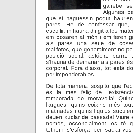
gairebé seg
Algunes pe
que si haguessin pogut haurien 
pares. He de confessar que,
escollir, m’hauria dirigit a les ma
em posaren al món i em feren 
als pares una sèrie de coses
malifetes, que generalment no po
posició social, astúcia, barra.
s’hauria de demanar als pares és f
corporal. Fora d’això, tot està do
per imponderables.
De tota manera, sospito que l’è
és la més feliç de l’existènci
temporada de meravella! Qui
llargues, quins coixins més tou
matinades i quins líquids suculen
deuen xuclar de passada! Viure
només, essencialment, es té 
tothom s’esforça per saciar-vos