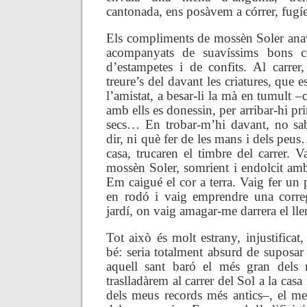
cantonada, ens posàvem a córrer, fu
Els compliments de mossèn Soler ana
acompanyats de suavíssims bons co
d’estampetes i de confits. Al carrer,
treure’s del davant les criatures, que es
l’amistat, a besar-li la mà en tumult –
amb ells es donessin, per arribar-hi pr
secs… En trobar-m’hi davant, no sab
dir, ni què fer de les mans i dels peus
casa, trucaren el timbre del carrer. V
mossèn Soler, somrient i endolcit amb
Em caigué el cor a terra. Vaig fer un p
en rodó i vaig emprendre una corre
jardí, on vaig amagar-me darrera el l
Tot això és molt estrany, injustificat,
bé: seria totalment absurd de suposar
aquell sant baró el més gran dels 
traslladàrem al carrer del Sol a la cas
dels meus records més antics–, el meu