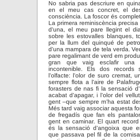
No sabria pas descriure en quin
en el meu cas concret, el des
consciència. La foscor és completa
La primera reminiscència precisa é
d’una, el meu pare llegint el dia
sobre les estovalles blanques, t
per la llum del quinqué de petrol
d’una mampara de tela verda. Veu
pare regalimant de verd em produ
gran que vaig esclafir una r
incontenible. Els dos records
l’olfacte: l’olor de suro cremat,
sempre flota a l’aire de Palafrug
forasters de nas fi la sensació d’
acabat d’apagar, i l’olor del vellu
gent –que sempre m’ha estat des
Més tard vaig associar aquesta for
de fregadís que fan els pantalo
gent en caminar. El quart recor
és la sensació d’angoixa que 
que passava pel fil de la cornis