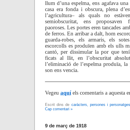
llum d’una espelma, ens agafava una 
casa era fonda i obscura, plena d’est
l’agricultura– als quals no estàv
semiobscuritat, ens proposaven 
paoroses. Les portes eren tancades amb
de ferros. En arribar a dalt, hom escorc
guarda-robes, els armaris, els sotes
escorcolls es produïen amb els ulls m
cantó, per dissimular la por que tení
ficats al llit, en l’obscuritat absol
l’eliminació de l’espelma produïa, la 
son ens vencia.
———————————————
Vegeu
aquí
els comentaris a aquesta e
Escrit dins de
caràcters, persones i personatge
Cap comentari »
9 de març de 1918