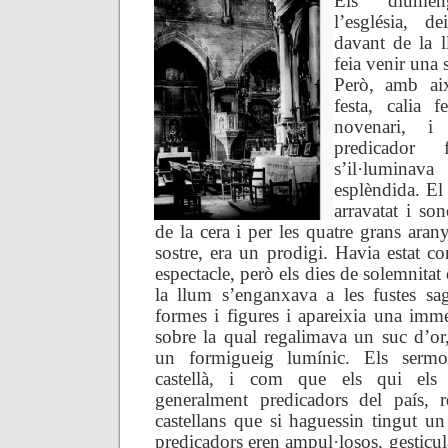
Els diumen
l’església, d
davant de la l
feia venir una
Però, amb ai
festa, calia 
novenari, i
predicador f
s’il·lumin
esplèndida. El 
arravatat i son
de la cera i per les quatre grans ara
sostre, era un prodigi. Havia estat 
espectacle, però els dies de solemnitat
la llum s’enganxava a les fustes sa
formes i figures i apareixia una imm
sobre la qual regalimava un suc d’or,
un formigueig lumínic.
Els sermo
castellà, i com que els qui els
generalment predicadors del país, 
castellans que si haguessin tingut un
predicadors eren ampul·losos, gesticul