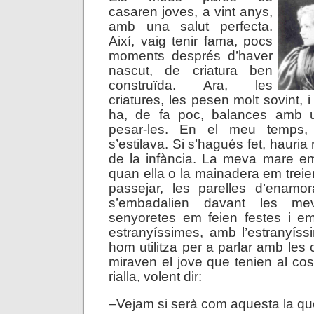
casaren joves, a vint anys,
amb una salut perfecta.
Així, vaig tenir fama, pocs
moments després d’haver
nascut, de criatura ben
construïda. Ara, les
criatures, les pesen molt sovint, i
ha, de fa poc, balances amb u
pesar-les. En el meu temps,
s’estilava. Si s’hagués fet, hauria 
de la infància. La meva mare em
quan ella o la mainadera em treie
passejar, les parelles d’enamo
s’embadalien davant les me
senyoretes em feien festes i e
estranyíssimes, amb l’estranyís
hom utilitza per a parlar amb les 
miraven el jove que tenien al cos
rialla, volent dir:
–Vejam si serà com aquesta la q