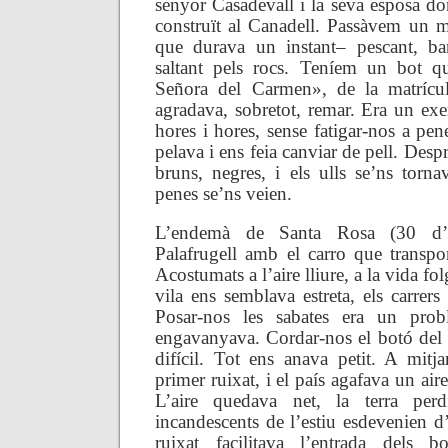
senyor Casadevall i la seva esposa do
construït al Canadell. Passàvem un 
que durava un instant– pescant, ba
saltant pels rocs. Teníem un bot q
Señora del Carmen», de la matrícu
agradava, sobretot, remar. Era un exe
hores i hores, sense fatigar-nos a pen
pelava i ens feia canviar de pell. Desp
bruns, negres, i els ulls se’ns torna
penes se’ns veien.
L’endemà de Santa Rosa (30 d’
Palafrugell amb el carro que transpor
Acostumats a l’aire lliure, a la vida fol
vila ens semblava estreta, els carrers
Posar-nos les sabates era un pro
engavanyava. Cordar-nos el botó del c
difícil. Tot ens anava petit. A mitj
primer ruixat, i el país agafava un aire
L’aire quedava net, la terra perd
incandescents de l’estiu esdevenien d
ruixat facilitava l’entrada dels 