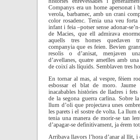
històries enrevessades i generalme
Companys era un home apersonat i bo
verola, barbamec, amb un crani comp
color rosadenc. Tenia una veu forta
infant i feia –potser sense adonar-se’n
de Macies, que ell admirava enorme
aquells tres homes quedaven tra
companyia que es feien. Bevien grans 
resolis o d’anisat, menjaven u
d’avellanes, quatre ametlles amb una 
de coixí als líquids. Semblaven tres h
En tornar al mas, al vespre, fèiem ro
esbossar el blat de moro. Jaume e
inacabables històries de lladres i fet
de la segona guerra carlina. Sobre 
llum d’oli que projectava unes ombr
les parets i el sostre de volta. La llum e
tenia una manera de morir-se tan len
d’apagar-se definitivament, ja érem tot
Arribava llavors l’hora d’anar al llit, i 