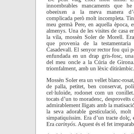
innombrables mancaments que he 
obeeixen a la meva manera d’és
complicada però molt incompleta. Tinc
meu germà Pere, en aquella època, e
almenys. Una de les visites de casa er
la vila, mossèn Soler de Morell. Era
que provenia de la testamentaria
Casadevall. El senyor rector fou qui p
enfundada en un drap gris-fosc, una
del meu oncle a la Cúria de Girona.
triomfalment, amb un lèxic ditiràmbic
Mossèn Soler era un vellet blanc-rosat,
de palla, petitet, ben conservat, pol
cel·luloide, rodonet com un conillet.
tocats d’un to moradenc, desproveïts de
admirablement lligats amb la matisació 
la seva adorable gesticulació, molt
simpatiquíssim. Era d’un tracte dolç, 
Era
carinyós
. Aquest és el fet irreparab