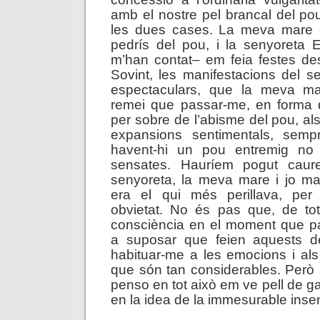
amb el nostre pel brancal del p
les dues cases. La meva mare e
pedrís del pou, i la senyoreta 
m’han contat– em feia festes des
Sovint, les manifestacions del s
espectaculars, que la meva m
remei que passar-me, en forma d
per sobre de l’abisme del pou, al
expansions sentimentals, semp
havent-hi un pou entremig no
sensates. Hauríem pogut caure
senyoreta, la meva mare i jo mate
era el qui més perillava, per
obvietat. No és pas que, de tot
consciència en el moment que pa
a suposar que feien aquests d
habituar-me a les emocions i als 
que són tan considerables. Però a
penso en tot això em ve pell de ga
en la idea de la immesurable ins