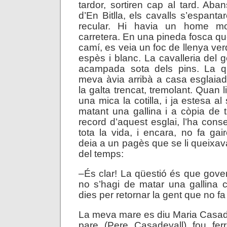
tardor, sortiren cap al tard. Aban
d’En Bitlla, els cavalls s’espant
recular. Hi havia un home m
carretera. En una pineda fosca qu
camí, es veia un foc de llenya ve
espès i blanc. La cavalleria del 
acampada sota dels pins. La q
meva àvia arribà a casa esglaia
la galta trencat, tremolant. Quan l
una mica la cotilla, i ja estesa al
matant una gallina i a còpia de 
record d’aquest esglai, l’ha conse
tota la vida, i encara, no fa gai
deia a un pagès que se li queixav
del temps:
–És clar! La qüestió és que gover
no s’hagi de matar una gallina 
dies per retornar la gent que no 
La meva mare es diu Maria Casadev
pare (Pere Casadevall) fou ferr