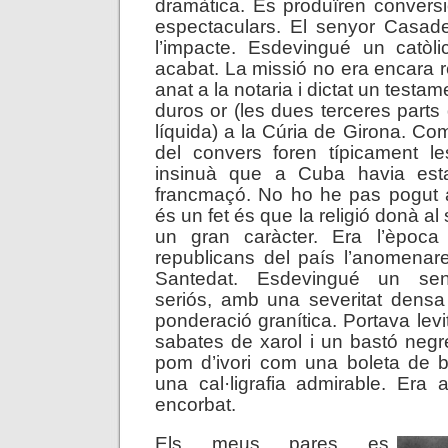
dramàtica. Es produïren convers
espectaculars. El senyor Casade
l’impacte. Esdevingué un catòlic 
acabat. La missió no era encara r
anat a la notaria i dictat un testa
duros or (les dues terceres parts
líquida) a la Cúria de Girona. C
del convers foren típicament le
insinuà que a Cuba havia estat
francmaçó. No ho he pas pogut a
és un fet és que la religió donà a
un gran caràcter. Era l’època
republicans del país l’anomenar
Santedat. Esdevingué un se
seriós, amb una severitat densa
ponderació granítica. Portava levi
sabates de xarol i un bastó negr
pom d’ivori com una boleta de bi
una cal·ligrafia admirable. Era 
encorbat.
Els meus pares es