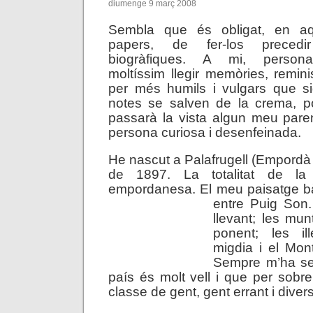
diumenge 9 març 2008
Sembla que és obligat, en a
papers, de fer-los precedi
biogràfiques. A mi, persona
moltíssim llegir memòries, remini
per més humils i vulgars que si
notes se salven de la crema, po
passarà la vista algun meu pare
persona curiosa i desenfeinada.
He nascut a Palafrugell (Empordà 
de 1897. La totalitat de l
empordanesa. El meu paisatge b
entre Puig Son
llevant; les mun
ponent; les i
migdia i el Mon
Sempre m’ha se
país és molt vell i que per sobre
classe de gent, gent errant i diver