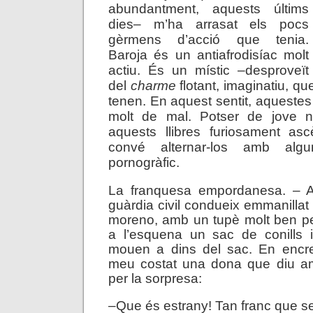
abundantment, aquests últims
dies– m’ha arrasat els pocs
gèrmens d’acció que tenia.
Baroja és un antiafrodisíac molt
actiu. És un místic –desproveït
del
charme
flotant, imaginatiu, qu
tenen. En aquest sentit, aquestes
molt de mal. Potser de jove n
aquests llibres furiosament as
convé alternar-los amb algun 
pornogràfic.
La franquesa empordanesa. – Al 
guàrdia civil condueix emmanillat 
moreno, amb un tupè molt ben pe
a l’esquena un sac de conills i
mouen a dins del sac. En encre
meu costat una dona que diu a
per la sorpresa:
–Que és estrany! Tan franc que