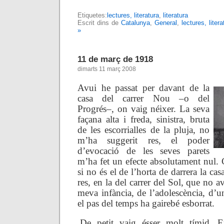
Etiquetes:
lectures, literatura
,
literatura
Escrit dins de
Catalunya
,
General
,
lectures, litera
»
11 de març de 1918
dimarts 11 març 2008
Avui he passat per davant de la
casa del carrer Nou –o del
Progrés–, on
vaig néixer. La seva
façana alta i freda, sinistra, bruta
de les escorrialles de la pluja, no
m’ha suggerit res, el poder
d’evocació de les seves parets
m’ha fet un efecte absolutament nul. 
si no és el de l’horta de darrera la ca
res, en la del carrer del Sol, que no a
meva infància, de l’adolescència, d’
el pas del temps ha gairebé esborrat.
.
De petit vaig ésser molt tímid. E