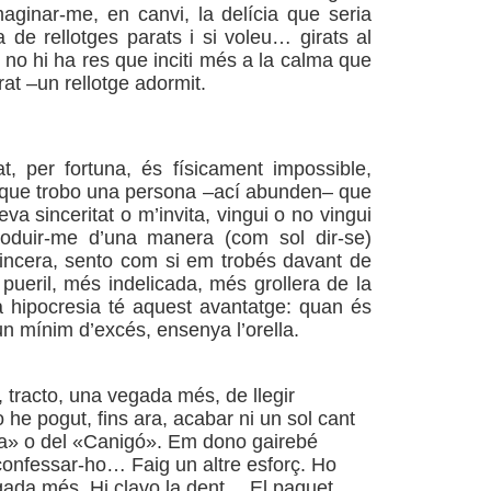
aginar-me, en canvi, la delícia que seria
a de rellotges parats i si voleu… girats al
 no hi ha res que inciti més a la calma que
rat –un rellotge adormit.
*****************
tat, per fortuna, és físicament impossible,
que trobo una persona –ací abunden– que
va sinceritat o m’invita, vingui o no vingui
oduir-me d’una manera (com sol dir-se)
incera, sento com si em trobés davant de
pueril, més indelicada, més grollera de la
a hipocresia té aquest avantatge: quan és
n mínim d’excés, ensenya l’orella.
******************
 tracto, una vegada més, de llegir
o he pogut, fins ara, acabar ni un sol cant
da» o del «Canigó». Em dono gairebé
onfessar-ho… Faig un altre esforç. Ho
gada més. Hi clavo la dent…
El paquet