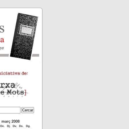
març 2008
Dc.
Dj.
Dv.
Ds.
Dg.