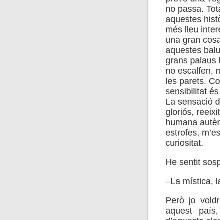
no passa. Tot
aquestes hist
més lleu inte
una gran cosa 
aquestes balu
grans palaus 
no escalfen, 
les parets. C
sensibilitat é
La sensació d
gloriós, reeixi
humana autènt
estrofes, m’est
curiositat.
He sentit sos
–La mística, 
Però jo voldr
aquest país