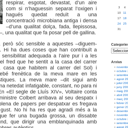
respirar, esgotat, devastat, d’un aire
com si n’haguessin separat l’oxigen i
3
4
10
11
hagués quedat reduït a una
17
18
concentració microbiana antiga i densa
24
25
–d’una qualitat dolça, fada, llepissosa,
31
 una qualitat que fa posar pell de gallina.
 però sóc sensible a aquestes –diguem-
Categorie
s. Hi ha dues coses que han contribuït a
sensibilitat adequada a l’aire pur i a les
el fred que he sentit a la casa del carrer
Arxius
a casa que habitem al carrer del Sol) i
novembr
octubre
gairebé frenètica de la meva mare en les
setembr
tiques. La meva mare –dit sigui amb
agost 2
juliol 20
a netedat infatigable, constant, no para ni
juny 20
 «El segle de Lluís XIV», Voltaire conta
maig 20
abril 20
inistre Colbert arribava al seu despatx i
març 20
 plena de papers per despatxar es fregava
febrer 2
gener 2
gust. No hi ha res que agradi més a la
desembr
ue fer una bugada grossa, un dissabte
novembr
octubre
ofund, que dirigir una emblanquinada amb
setembr
obres autèntics.
agost 2