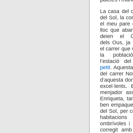
La casa del c
del Sol, la co
el meu pare 
lloc que aba
deien el 
dels Ous, ja 
el carrer que
la poblac
l’estació de
petit
. Aquesta
del carrer No
d’aquesta don
excel·lents.
menjador ass
Enriqueta, ta
ben empaqueta
del Sol, per c
habitacion
ombrívoles i 
corregit amb