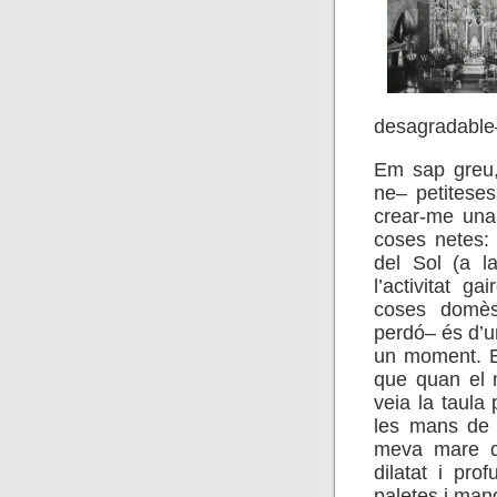
desagradable–,
Em sap greu,
ne– petitese
crear-me una 
coses netes: 
del Sol (a l
l’activitat 
coses domès
perdó– és d’un
un moment. En
que quan el m
veia la taula
les mans de 
meva mare q
dilatat i pr
paletes i man