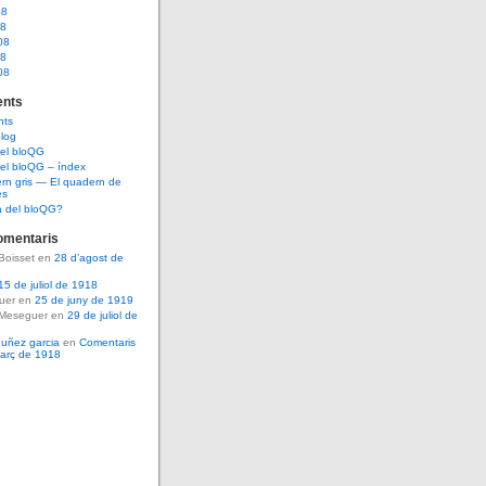
08
08
08
08
08
nts
nts
log
del bloQG
el bloQG – índex
rn gris — El quadern de
es
a del bloQG?
omentaris
Boisset en
28 d’agost de
15 de juliol de 1918
guer en
25 de juny de 1919
 Meseguer en
29 de juliol de
nuñez garcia
en
Comentaris
març de 1918