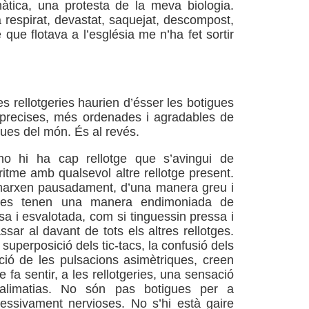
àtica, una protesta de la meva biologia.
ja respirat, devastat, saquejat, descompost,
re que flotava a l’església me n’ha fet sortir
******************
s rellotgeries haurien d’ésser les botigues
 precises, més ordenades i agradables de
gues del món. És al revés.
no hi ha cap rellotge que s’avingui de
ritme amb qualsevol altre rellotge present.
marxen pausadament, d’una manera greu i
tres tenen una manera endimoniada de
sa i esvalotada, com si tinguessin pressa i
sar al davant de tots els altres rellotges.
superposició dels tic-tacs, la confusió dels
tació de les pulsacions asimètriques, creen
 fa sentir, a les rellotgeries, una sensació
galimatias. No són pas botigues per a
essivament nervioses. No s’hi està gaire