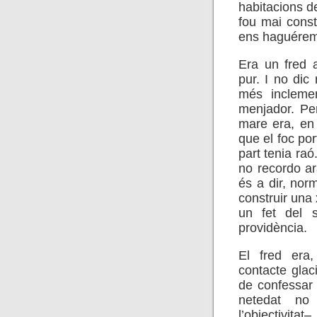
habitacions de
fou mai const
ens haguérem 
Era un fred a
pur. I no dic
més inclemen
menjador. Pe
mare era, en 
que el foc por
part tenia ra
no recordo ar
és a dir, nor
construir una
un fet del s
providència.
El fred era
contacte glac
de confessar 
netedat no
l’objectivita