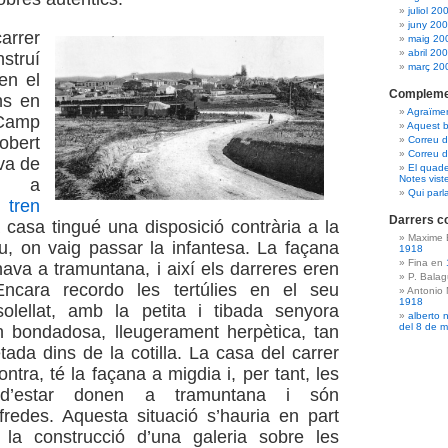
juliol 20
juny 20
arrer
maig 20
abril 20
nstruí
març 20
en el
Compleme
ns en
Agraïme
Camp
Aquest b
obert
Correu 
Correu d
 va de
El quade
Notes vist
ió a
Qui parl
l
tren
Darrers c
 casa tingué una disposició contrària a la
Maxime 
u, on vaig passar la infantesa. La façana
1918
Fina en
ava a tramuntana, i així els darreres eren
P. Bala
 Encara recordo les tertúlies en el seu
Antonio
1918
olellat, amb la petita i tibada senyora
alberto 
del 8 de 
n bondadosa, lleugerament herpètica, tan
da dins de la cotilla. La casa del carrer
ontra, té la façana a migdia i, per tant, les
s d’estar donen a tramuntana i són
fredes. Aquesta situació s’hauria en part
 la construcció d’una galeria sobre les