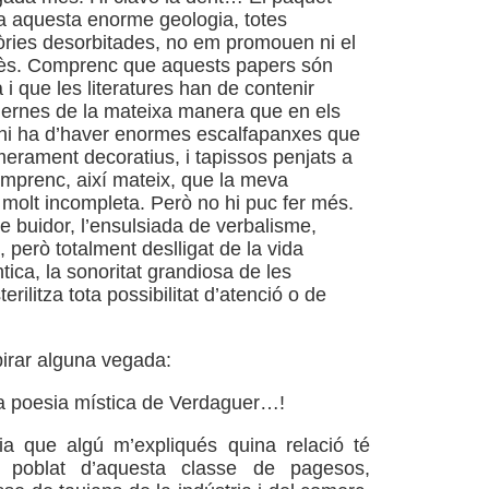
a aquesta enorme geologia, totes
òries desorbitades, no em promouen ni el
rès. Comprenc que aquests papers són
i que les literatures han de contenir
ernes de la mateixa manera que en els
hi ha d’haver enormes escalfapanxes que
merament decoratius, i tapissos penjats a
omprenc, així mateix, que la meva
s molt incompleta. Però no hi puc fer més.
e buidor, l’ensulsiada de verbalisme,
t, però totalment deslligat de la vida
ica, la sonoritat grandiosa de les
erilitza tota possibilitat d’atenció o de
pirar alguna vegada:
la poesia mística de Verdaguer…!
ia que algú m’expliqués quina relació té
, poblat d’aquesta classe de pagesos,