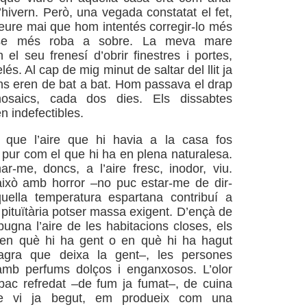
l’hivern. Però, una vegada constatat el fet,
eure mai que hom intentés corregir-lo més
-se més roba a sobre. La meva mare
 el seu frenesí d’obrir finestres i portes,
és. Al cap de mig minut de saltar del llit ja
ons eren de bat a bat. Hom passava el drap
osaics, cada dos dies. Els dissabtes
n indefectibles.
a que l’aire que hi havia a la casa fos
 pur com el que hi ha en plena naturalesa.
r-me, doncs, a l’aire fresc, inodor, viu.
això amb horror –no puc estar-me de dir-
uella temperatura espartana contribuí a
pituïtària potser massa exigent. D’ençà de
pugna l’aire de les habitacions closes, els
s en què hi ha gent o en què hi ha hagut
 agra que deixa la gent–, les persones
mb perfums dolços i enganxosos. L’olor
bac refredat –de fum ja fumat–, de cuina
de vi ja begut, em produeix com una