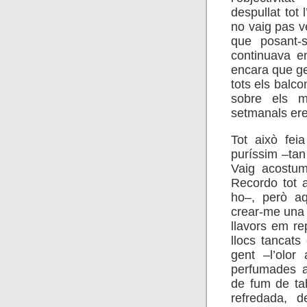
despullat tot 
no vaig pas v
que posant
continuava en
encara que gel
tots els balc
sobre els m
setmanals ere
Tot això fei
puríssim –tan
Vaig acostuma
Recordo tot 
ho–, però aq
crear-me una 
llavors em re
llocs tancat
gent –l’olor
perfumades a
de fum de ta
refredada, 