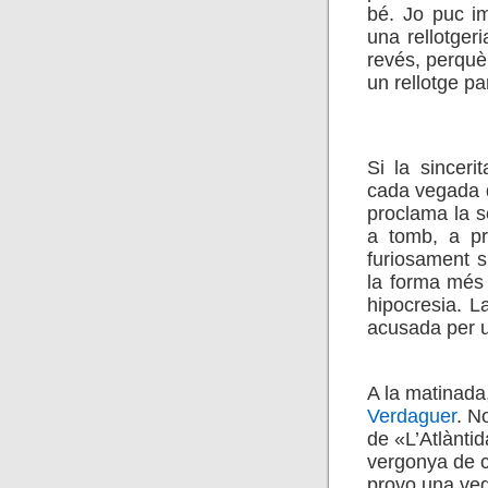
bé. Jo puc im
una rellotgeri
revés, perquè
un rellotge pa
*************
Si la sinceri
cada vegada 
proclama la se
a tomb, a pr
furiosament s
la forma més 
hipocresia. L
acusada per u
*************
A la matinada,
Verdaguer
. N
de «L’Atlànti
vergonya de c
provo una ve