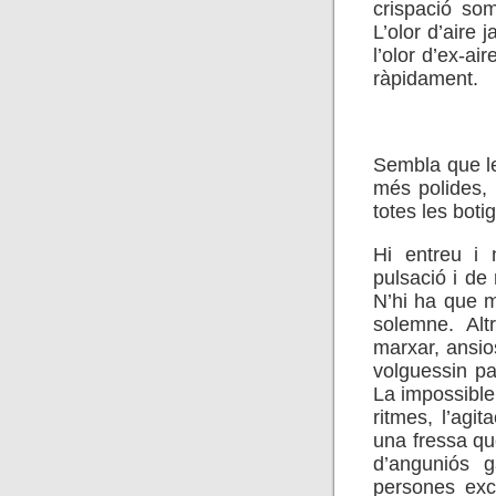
crispació som
L’olor d’aire 
l’olor d’ex-ai
ràpidament.
*************
Sembla que le
més polides,
totes les boti
Hi entreu i 
pulsació i de 
N’hi ha que 
solemne. Al
marxar, ansio
volguessin pas
La impossible 
ritmes, l’agi
una fressa que
d’anguniós 
persones exc