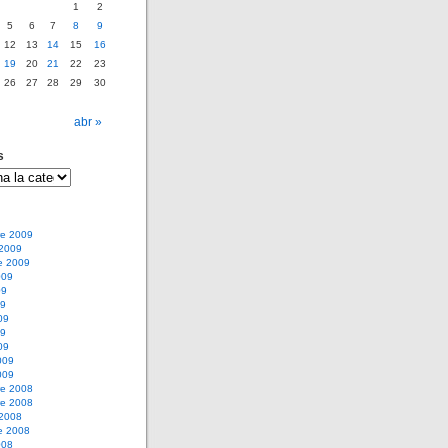
1
2
5
6
7
8
9
12
13
14
15
16
19
20
21
22
23
26
27
28
29
30
abr »
s
e 2009
 2009
e 2009
009
09
09
09
09
09
009
009
e 2008
e 2008
 2008
e 2008
008