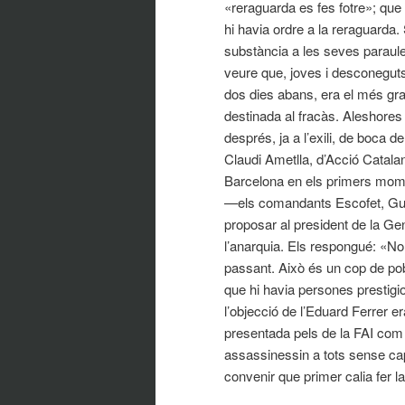
«reraguarda es fes fotre»; que
hi havia ordre a la reraguarda
substància a les seves paraules
veure que, joves i desconegu
dos dies abans, era el més gr
destinada al fracàs. Aleshores
després, ja a l’exili, de boca
Claudi Ametlla, d’Acció Catala
Barcelona en els primers mome
—els comandants Escofet, Guar
proposar al president de la Gen
l’anarquia. Els respongué: «N
passant. Això és un cop de pob
que hi havia persones prestigio
l’objecció de l’Eduard Ferrer er
presentada pels de la FAI com a
assassinessin a tots sense cap
convenir que primer calia fer la