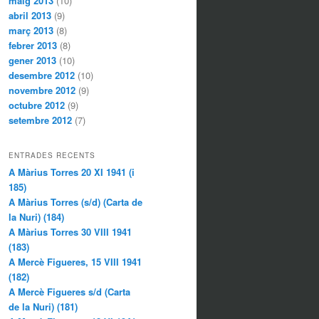
maig 2013
(10)
abril 2013
(9)
març 2013
(8)
febrer 2013
(8)
gener 2013
(10)
desembre 2012
(10)
novembre 2012
(9)
octubre 2012
(9)
setembre 2012
(7)
ENTRADES RECENTS
A Màrius Torres 20 XI 1941 (i
185)
A Màrius Torres (s/d) (Carta de
la Nuri) (184)
A Màrius Torres 30 VIII 1941
(183)
A Mercè Figueres, 15 VIII 1941
(182)
A Mercè Figueres s/d (Carta
de la Nuri) (181)