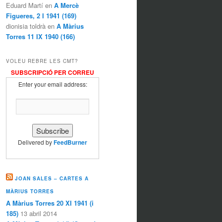
Eduard Martí en
A Mercè
Figueres, 2 I 1941 (169)
dionisia toldrà en
A Màrius
Torres 11 IX 1940 (166)
VOLEU REBRE LES CMT?
SUBSCRIPCIÓ PER CORREU
Enter your email address:
Delivered by
FeedBurner
JOAN SALES – CARTES A
MÀRIUS TORRES
A Màrius Torres 20 XI 1941 (i
185)
13 abril 2014