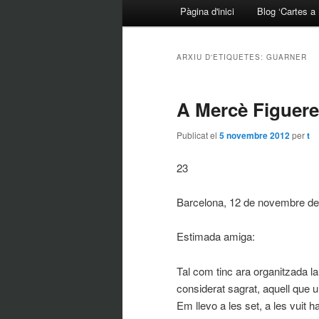
Menú principal
Pàgina d'inici
Blog ‘Cartes a 
Aneu al contingut principal
Aneu al contingut secundari
ARXIU D'ETIQUETES:
GUARNER
A Mercè Figueres
Publicat el
5 novembre 2012
per
t
23
Barcelona, 12 de novembre d
Estimada amiga:
Tal com tinc ara organitzada 
considerat sagrat, aquell que un
Em llevo a les set, a les vuit h