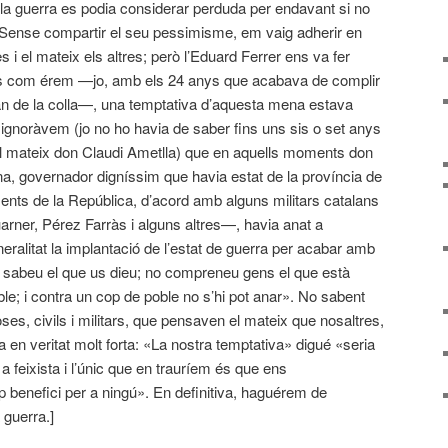
 la guerra es podia considerar perduda per endavant si no
. Sense compartir el seu pessimisme, em vaig adherir en
 i el mateix els altres; però l’Eduard Ferrer ens va fer
ts com érem —jo, amb els 24 anys que acabava de complir
an de la colla—, una temptativa d’aquesta mena estava
 ignoràvem (jo no ho havia de saber fins uns sis o set anys
 del mateix don Claudi Ametlla) que en aquells moments don
na, governador digníssim que havia estat de la província de
nts de la República, d’acord amb alguns militars catalans
ner, Pérez Farràs i alguns altres—, havia anat a
eralitat la implantació de l’estat de guerra per acabar amb
o sabeu el que us dieu; no compreneu gens el que està
le; i contra un cop de poble no s’hi pot anar». No sabent
ses, civils i militars, que pensaven el mateix que nosaltres,
a en veritat molt forta: «La nostra temptativa» digué «seria
 feixista i l’únic que en trauríem és que ens
 benefici per a ningú». En definitiva, haguérem de
 guerra.]