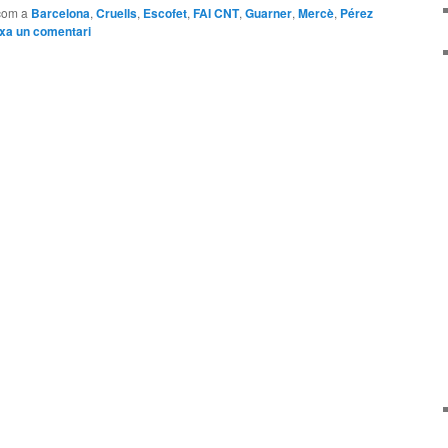
com a
Barcelona
,
Cruells
,
Escofet
,
FAI CNT
,
Guarner
,
Mercè
,
Pérez
xa un comentari