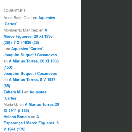
COMENTARIS
Anna Bach Gost en
Aquestes
‘Cartes’
Montserrat Martínez en
A
Mercè Figueres, 29 XI 1936
(26) i 7 XII 1936 (28)
t en
Aquestes ‘Cartes’
Joaquim Suquet i Casanoves
en
A Màrius Torres, 26 XI 1938
(153)
Joaquim Suquet i Casanoves
en
A Màrius Torres, 8 V 1937
(65)
Zahara MH
en
Aquestes
‘Cartes’
Maria G. en
A Màrius Torres 20
XI 1941 (i 185)
Helena Bonals
en
A
Esperança i Mercè Figueres, 6
V 1941 (176)