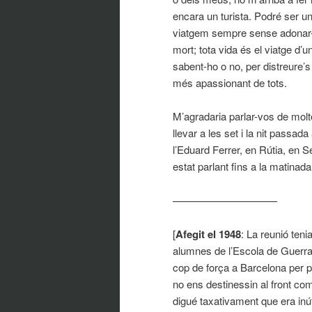
encara un turista. Podré ser u
viatgem sempre sense adonar-n
mort; tota vida és el viatge d’
sabent-ho o no, per distreure’s
més apassionant de tots.
M’agradaria parlar-vos de molt
llevar a les set i la nit passad
l’Eduard Ferrer, en Rútia, en 
estat parlant fins a la matina
——————————
[
A
fegit el
1948
: La reunió teni
alumnes de l’Escola de Guerra
cop de força a Barcelona per pos
no ens destinessin al front com
digué taxativament que era inút