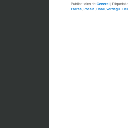
Publicat dins de
General
|
Etiquetat 
Farràs
,
Poesia
,
Usall
,
Verdagu
|
Dei