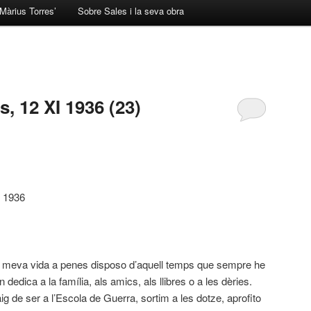
Màrius Torres’
Sobre Sales i la seva obra
, 12 XI 1936 (23)
e 1936
la meva vida a penes disposo d’aquell temps que sempre he
 dedica a la família, als amics, als llibres o a les dèries.
aig de ser a l’Escola de Guerra, sortim a les dotze, aprofito