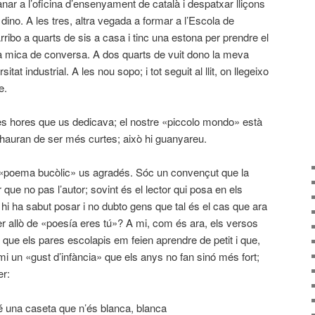
anar a l’oficina d’ensenyament de català i despatxar lliçons
ino. A les tres, altra vegada a formar a l’Escola de
rribo a quarts de sis a casa i tinc una estona per prendre el
na mica de conversa. A dos quarts de vuit dono la meva
itat industrial. A les nou sopo; i tot seguit al llit, on llegeixo
e.
es hores que us dedicava; el nostre «piccolo mondo» està
hauran de ser més curtes; això hi guanyareu.
 «poema bucòlic» us agradés. Sóc un convençut que la
r que no pas l’autor; sovint és el lector qui posa en els
 hi ha sabut posar i no dubto gens que tal és el cas que ara
r allò de «poesía eres tú»? A mi, com és ara, els versos
ue els pares escolapis em feien aprendre de petit i que,
i un «gust d’infància» que els anys no fan sinó més fort;
er:
é una caseta que n’és blanca, blanca