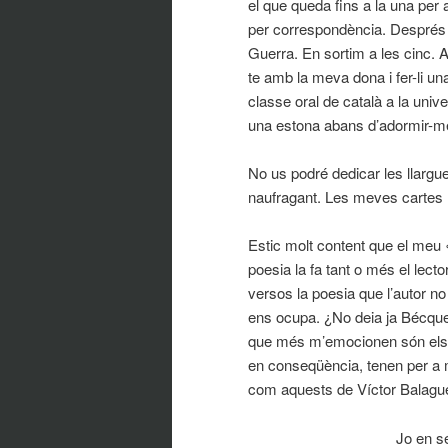
el que queda fins a la una per 
per correspondència. Després d
Guerra. En sortim a les cinc. A
te amb la meva dona i fer-li u
classe oral de català a la univers
una estona abans d’adormir-m
No us podré dedicar les llargu
naufragant. Les meves cartes 
Estic molt content que el meu
poesia la fa tant o més el lecto
versos la poesia que l’autor no
ens ocupa. ¿No deia ja Bécque
que més m’emocionen són els q
en conseqüència, tenen per a m
com aquests de Víctor Balagu
Jo en s