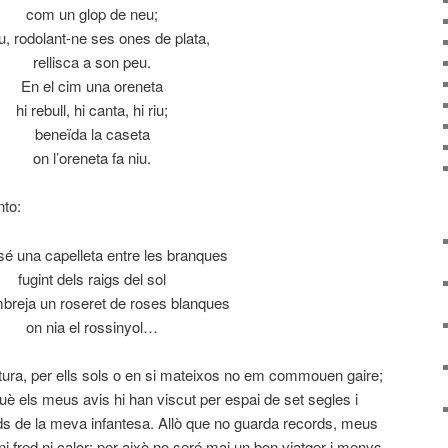
com un glop de neu;
iu, rodolant-ne ses ones de plata,
rellisca a son peu.
En el cim una oreneta
hi rebull, hi canta, hi riu;
beneïda la caseta
on l’oreneta fa niu.
nto:
sé una capelleta entre les branques
fugint dels raigs del sol
breja un roseret de roses blanques
on nia el rossinyol…
natura, per ells sols o en si mateixos no em commouen gaire;
què els meus avis hi han viscut per espai de set segles i
ords de la meva infantesa. Allò que no guarda records, meus
ni fred ni calor; per això no seré mai un bon viatger i menys