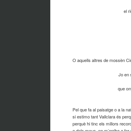
el r
O aquells altres de mossèn Ci
Jo en 
que om
Pel que fa al paisatge o a la 
si estimo tant Vallclara és per
perquè hi tinc els millors rec
o dels meus, no m’arriba a fer 