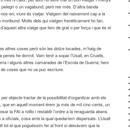
n pelegrí o un vagabund, però res més. D’altra banda
os-en; viure és viatjar. Viatgem del naixement cap a la
un moribund. Molts dels qui viatgen frenèticament ho fan,
 d’aquest altre viatge que fem de grat o per força i que és el
es altres coses però són les dotze tocades, m’haig de
a a penes he dormit. Vam tenir a sopar l’Usall, en Cruells,
Serra i alguns altres camarades de l’Escola de Guerra; hem
da de coses que no us puc escriure.
a per objecte tractar de la possibilitat d’organitzar amb els
, que en aquell moment érem ja més de mil cinc-cents, un
ar la FAI a rotllo i restablir l’ordre a la reraguarda abans
 a oficials, cosa amb la qual quedaríem dispersats. L’Usall
il tot el que poguéssim fer al front si deixàvem que la