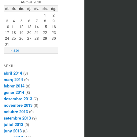
AGOST 2026
dl.
dt.
dc.
dj.
dv.
ds.
dg.
1
2
3
4
5
6
7
8
9
10
11
12
13
14
15
16
17
18
19
20
21
22
23
24
25
26
27
28
29
30
31
« abr
ARXIU
abril 2014
(3)
març 2014
(9)
febrer 2014
(8)
gener 2014
(8)
desembre 2013
(7)
novembre 2013
(8)
octubre 2013
(9)
setembre 2013
(9)
juliol 2013
(9)
juny 2013
(8)