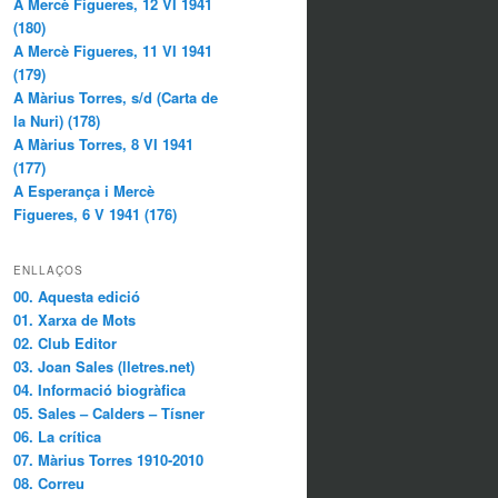
A Mercè Figueres, 12 VI 1941
(180)
A Mercè Figueres, 11 VI 1941
(179)
A Màrius Torres, s/d (Carta de
la Nuri) (178)
A Màrius Torres, 8 VI 1941
(177)
A Esperança i Mercè
Figueres, 6 V 1941 (176)
ENLLAÇOS
00. Aquesta edició
01. Xarxa de Mots
02. Club Editor
03. Joan Sales (lletres.net)
04. Informació biogràfica
05. Sales – Calders – Tísner
06. La crítica
07. Màrius Torres 1910-2010
08. Correu