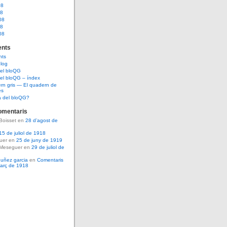
08
08
08
08
08
nts
nts
log
del bloQG
el bloQG – índex
rn gris — El quadern de
es
a del bloQG?
omentaris
Boisset en
28 d’agost de
15 de juliol de 1918
guer en
25 de juny de 1919
 Meseguer en
29 de juliol de
nuñez garcia
en
Comentaris
març de 1918