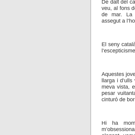
De dalt del ca
veu, al fons d
de mar. La 
assegut a l’ho
.
El seny catal
l’escepticisme
.
Aquestes jove
llarga i d’ull
meva vista, e
pesar vuitant
cinturó de bor
.
Hi ha mome
m’obsessiona.