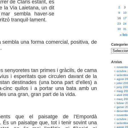
rrer de Claris estant, es
e la Via Laietana, un dit
2
3
mar sembla haver-se
9
10
16
17
ritzó tranquil·lament.
23
24
30
31
« feb
à sembla una forma comercial, positiva, de
Categorie
.
Arxius
novembr
s senyoretes tan primes i gràcils, de cama
octubre
s vius i esperitats que circulen davant de la
setembr
agost 2
stan destinades (una bona part d’elles) a
juliol 20
a-cinc quilos i a portar una bata amb un
juny 20
maig 20
les una gran, gran part de la vida.
abril 20
març 20
febrer 2
gener 2
desembr
novembr
nts que el paisatge de l’Empordà
octubre
 És un paisatge que, tot i tenir sovint una
setembr
agost 2