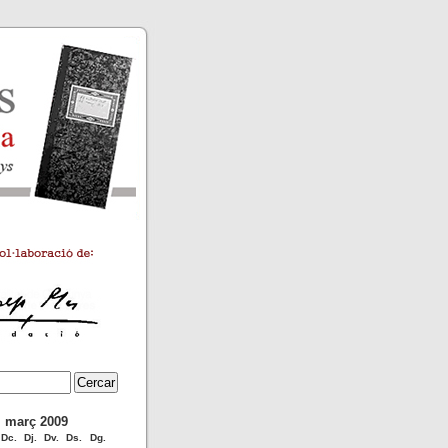
març 2009
Dc.
Dj.
Dv.
Ds.
Dg.