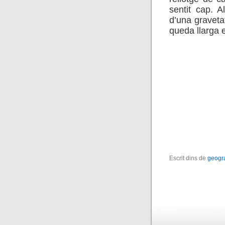
sentit cap. A
d’una graveta
queda llarga e
Escrit dins de
geogra