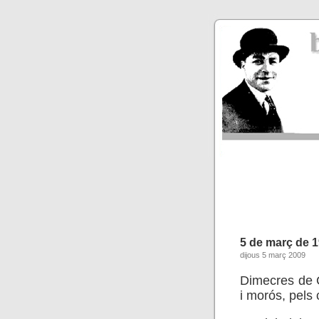
5 de març de 
dijous 5 març 2009
Dimecres de 
i morós, pels 