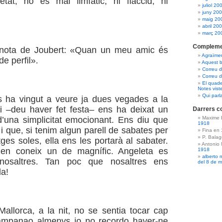
etat, no és mai limfàtic, ni flàccid, ni
juliol 20
juny 20
maig 20
abril 20
març 20
Compleme
nota de Joubert: «Quan un meu amic és
Agraïme
de perfil».
Aquest b
Correu 
Correu d
El quade
Notes vist
Qui parl
s ha vingut a veure ja dues vegades a la
i –deu haver fet festa– ens ha deixat un
Darrers c
d’una simplicitat emocionant. Ens diu que
Maxime 
1918
i que, si tenim algun parell de sabates per
Fina en
P. Bala
ges soles, ella ens les portarà al sabater.
Antonio
en coneix un de magnífic. Angeleta es
1918
alberto 
nosaltres. Tan poc que nosaltres ens
del 8 de 
la!
Mallorca, a la nit, no se sentia tocar cap
campanao almenys jo no recordo haver-ne