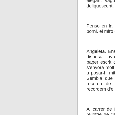
elegant vagu
deliqüescent.
.
Penso en la 
borni, el miro 
.
Angeleta. En
dispesa i avu
paper escrit 
s’enyora molt 
a posar-hi mit
Sembla que 
recorda de 
recordem d’el
.
Al carrer de 
rellotge de 