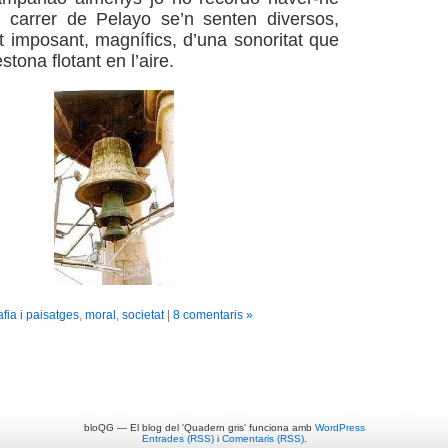
l carrer de Pelayo se’n senten diversos,
t imposant, magnífics, d’una sonoritat que
stona flotant en l’aire.
fia i paisatges
,
moral
,
societat
|
8 comentaris »
bloQG — El blog del 'Quadern gris' funciona amb
WordPress
Entrades (RSS)
i
Comentaris (RSS)
.