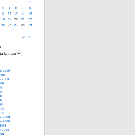
1
4
5
6
7
8
11
12
13
14
15
18
19
20
21
22
25
26
27
28
29
abr »
s
e 2009
 2009
e 2009
009
09
09
09
09
09
009
009
e 2008
e 2008
 2008
e 2008
008