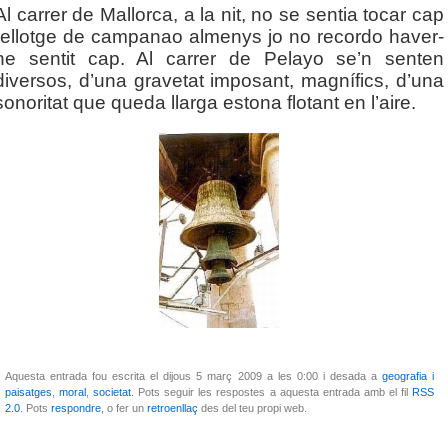
Al carrer de Mallorca, a la nit, no se sentia tocar cap
rellotge de campanao almenys jo no recordo haver-
ne sentit cap. Al carrer de Pelayo se’n senten
diversos, d’una gravetat imposant, magnífics, d’una
sonoritat que queda llarga estona flotant en l’aire.
Aquesta entrada fou escrita el dijous 5 març 2009 a les 0:00 i desada a
geografia i
paisatges
,
moral
,
societat
. Pots seguir les respostes a aquesta entrada amb el fil
RSS
2.0
. Pots
respondre
, o fer un
retroenllaç
des del teu propi web.