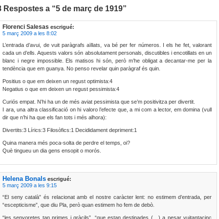
8 Respostes a “5 de març de 1919”
Florenci Salesas
escrigué:
5 març 2009 a les 8:02
L’entrada d’avui, de vuit paràgrafs aïllats, va bé per fer números. I els he fet, valorant
cada un d’ells. Aquests valors són absolutament personals, discutibles i encotillats en un
blanc i negre impossible. Els matisos hi són, però m’he obligat a decantar-me per la
tendència que em guanya. No penso revelar quin paràgraf és quin.
Positius o que em deixen un regust optimista:4
Negatius o que em deixen un regust pessimista:4
Curiós empat. N’hi ha un de més aviat pessimista que se’m positivitza per divertit.
I ara, una altra classificació on hi valoro l’efecte que, a mi com a lector, em domina (vull
dir que n’hi ha que els fan tots i més alhora):
Divertits:3 Lírics:3 Filosòfics:1 Decididament depriment:1
Quina manera més poca-solta de perdre el temps, oi?
Què tingueu un dia gens ensopit o morós.
Helena Bonals
escrigué:
5 març 2009 a les 9:15
“El seny català” és relacionat amb el nostre caràcter lent: no estimem d’entrada, per
“escepticisme”, que diu Pla, però quan estimem ho fem de debò.
“les senyoretes tan primes i gràcils”, “que estan destinades (…) a pesar vuitantacinc