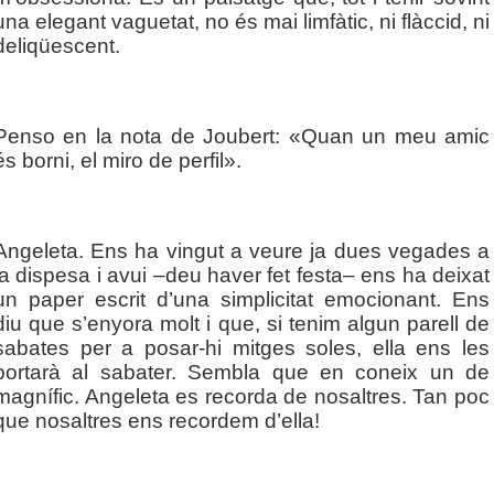
una elegant vaguetat, no és mai limfàtic, ni flàccid, ni
deliqüescent.
Penso en la nota de Joubert: «Quan un meu amic
és borni, el miro de perfil».
Angeleta. Ens ha vingut a veure ja dues vegades a
la dispesa i avui –deu haver fet festa– ens ha deixat
un paper escrit d’una simplicitat emocionant. Ens
diu que s’enyora molt i que, si tenim algun parell de
sabates per a posar-hi mitges soles, ella ens les
portarà al sabater. Sembla que en coneix un de
magnífic. Angeleta es recorda de nosaltres. Tan poc
que nosaltres ens recordem d’ella!