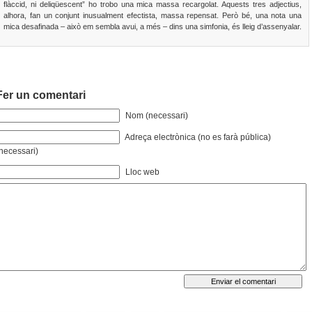
flàccid, ni deliqüescent” ho trobo una mica massa recargolat. Aquests tres adjectius,
alhora, fan un conjunt inusualment efectista, massa repensat. Però bé, una nota una
mica desafinada – això em sembla avui, a més – dins una simfonia, és lleig d’assenyalar.
Fer un comentari
Nom (necessari)
Adreça electrònica (no es farà pública)
necessari)
Lloc web