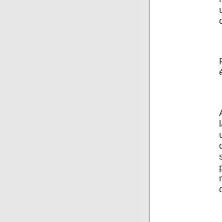
.
.
.