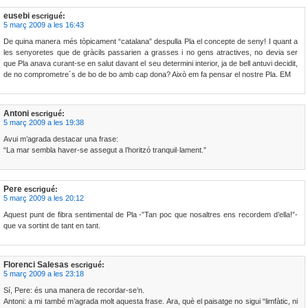
eusebi
escrigué:
5 març 2009 a les 16:43
De quina manera més tòpicament “catalana” despulla Pla el concepte de seny! I quant a
les senyoretes que de gràcils passarien a grasses i no gens atractives, no devia ser
que Pla anava curant-se en salut davant el seu determini interior, ja de bell antuvi decidit,
de no comprometre´s de bo de bo amb cap dona? Això em fa pensar el nostre Pla. EM
Antoni
escrigué:
5 març 2009 a les 19:38
Avui m’agrada destacar una frase:
“La mar sembla haver-se assegut a l’horitzó tranquil·lament.”
Pere
escrigué:
5 març 2009 a les 20:12
Aquest punt de fibra sentimental de Pla -”Tan poc que nosaltres ens recordem d’ella!”-
que va sortint de tant en tant.
Florenci Salesas
escrigué:
5 març 2009 a les 23:18
Sí, Pere: és una manera de recordar-se’n.
Antoni: a mi també m’agrada molt aquesta frase. Ara, què el paisatge no sigui “limfàtic, ni