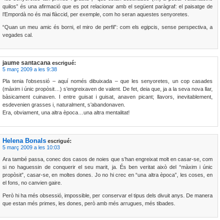
quilos” és una afirmació que es pot relacionar amb el següent paràgraf: el paisatge de
l’Empordà no és mai flàccid, per exemple, com ho seran aquestes senyoretes.
“Quan un meu amic és borni, el miro de perfil”: com els egipcis, sense perspectiva, a
vegades cal.
jaume santacana
escrigué:
5 març 2009 a les 9:38
Pla tenia l’obsessió – aquí només dibuixada – que les senyoretes, un cop casades
(màxim i únic propòsit…) s’engreixaven de valent. De fet, deia que, ja a la seva nova llar,
bàsicament cuinaven. I entre guisat i guisat, anaven picant; llavors, inevitablement,
esdevenien grasses i, naturalment, s’abandonaven.
Era, obviament, una altra època…una altra mentalitat!
Helena Bonals
escrigué:
5 març 2009 a les 10:03
Ara també passa, conec dos casos de noies que s’han engreixat molt en casar-se, com
si no haguessin de conquerir el seu marit, ja. És ben veritat això del “màxim i únic
propòsit”, casar-se, en moltes dones. Jo no hi crec en “una altra època”, les coses, en
el fons, no canvien gaire.
Però hi ha més obsessió, impossible, per conservar el tipus dels divuit anys. De manera
que estan més primes, les dones, però amb més arrugues, més tibades.