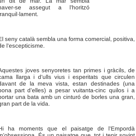
un dit de mar. La mar sembla
haver-se assegut a l’horitzó
tranquil·lament.
El seny català sembla una forma comercial, positiva,
de l’escepticisme.
Aquestes joves senyoretes tan primes i gràcils, de
cama llarga i d’ulls vius i esperitats que circulen
davant de la meva vista, estan destinades (una
bona part d’elles) a pesar vuitanta-cinc quilos i a
portar una bata amb un cinturó de borles una gran,
gran part de la vida.
Hi ha moments que el paisatge de l’Empordà
m’obsessiona. És un paisatge que, tot i tenir sovint