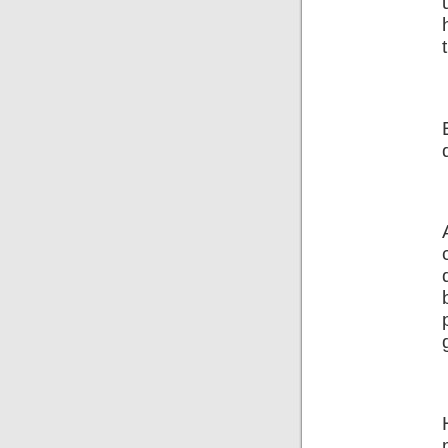
.
.
.